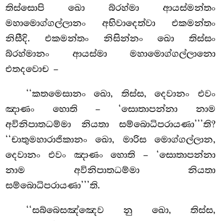
තිස්සොපි ඛො බ්රහ්මා ආයස්මන්තං
මහාමොග්ගල්ලානං අභිවාදෙත්වා එකමන්තං
නිසීදි. එකමන්තං නිසින්නං ඛො තිස්සං
බ්රහ්මානං ආයස්මා මහාමොග්ගල්ලානො
එතදවොච –
‘‘කතමෙසානං ඛො, තිස්ස, දෙවානං එවං
ඤාණං හොති – ‘සොතාපන්නා නාම
අවිනිපාතධම්මා නියතා සම්බොධිපරායණා’’’ති?
‘‘චාතුමහාරාජිකානං ඛො, මාරිස මොග්ගල්ලාන,
දෙවානං එවං ඤාණං හොති – ‘සොතාපන්නා
නාම අවිනිපාතධම්මා නියතා
සම්බොධිපරායණා’’’ති.
‘‘සබ්බෙසඤ්ඤෙව නු ඛො, තිස්ස,