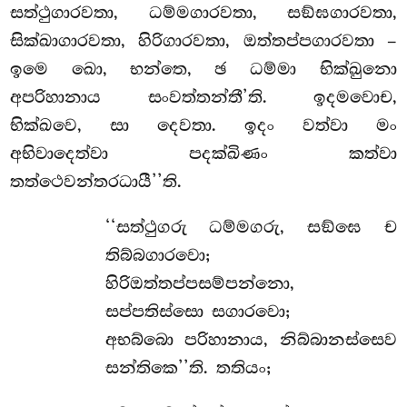
සත්ථුගාරවතා, ධම්මගාරවතා, සඞ්ඝගාරවතා,
සික්ඛාගාරවතා, හිරිගාරවතා, ඔත්තප්පගාරවතා –
ඉමෙ ඛො, භන්තෙ, ඡ ධම්මා භික්ඛුනො
අපරිහානාය සංවත්තන්තී’ති. ඉදමවොච,
භික්ඛවෙ, සා දෙවතා. ඉදං වත්වා මං
අභිවාදෙත්වා පදක්ඛිණං කත්වා
තත්ථෙවන්තරධායී’’ති.
‘‘සත්ථුගරු ධම්මගරු, සඞ්ඝෙ ච
තිබ්බගාරවො;
හිරිඔත්තප්පසම්පන්නො,
සප්පතිස්සො සගාරවො;
අභබ්බො පරිහානාය, නිබ්බානස්සෙව
සන්තිකෙ’’ති. තතියං;