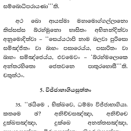
සම්බොධිපරායණා’’’ති.
අථ ඛො ආයස්මා මහාමොග්ගල්ලානො
තිස්සස්ස බ්රහ්මුනො භාසිතං අභිනන්දිත්වා
අනුමොදිත්වා
– ‘‘සෙය්යථාපි නාම බලවා
පුරිසො
සමිඤ්ජිතං වා බාහං පසාරෙය්ය, පසාරිතං වා
බාහං සමිඤ්ජෙය්ය, එවමෙවං – ‘බ්රහ්මලොකෙ
අන්තරහිතො ජෙතවනෙ පාතුරහොසී’’’ති.
චතුත්ථං.
5. විජ්ජාභාගියසුත්තං
. ‘‘ඡයිමෙ
, භික්ඛවෙ, ධම්මා විජ්ජාභාගියා.
35
කතමෙ ඡ? අනිච්චසඤ්ඤා, අනිච්චෙ
දුක්ඛසඤ්ඤා, දුක්ඛෙ අනත්තසඤ්ඤා,