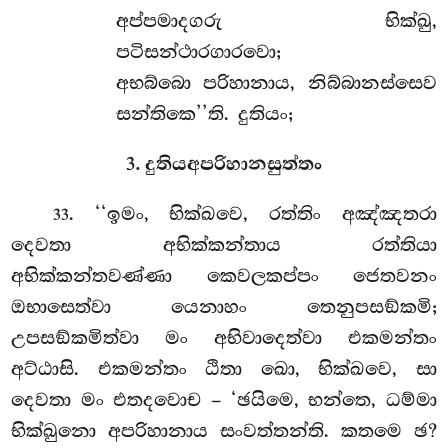
අප්පමාදගරු භික්ඛු,
පටිසන්ථාරගාරවො;
අභබ්බො පරිහානාය, නිබ්බානස්සෙව
සන්තිකෙ’’ති. දුතියං;
3. දුතියඅපරිහානසුත්තං
. ‘‘ඉමං, භික්ඛවෙ, රත්තිං අඤ්ඤතරා
33
දෙවතා අභික්කන්තාය රත්තියා
අභික්කන්තවණ්ණා කෙවලකප්පං ජෙතවනං
ඔභාසෙත්වා යෙනාහං තෙනුපසඞ්කමි;
උපසඞ්කමිත්වා මං අභිවාදෙත්වා එකමන්තං
අට්ඨාසි. එකමන්තං ඨිතා ඛො, භික්ඛවෙ, සා
දෙවතා මං එතදවොච – ‘ඡයිමෙ, භන්තෙ, ධම්මා
භික්ඛුනො අපරිහානාය සංවත්තන්ති. කතමෙ ඡ?