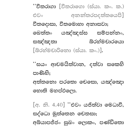
‘‘වීතරාගා
[වීතරාගො (ස්යා. කං. ක.)
එවං අනන්තරපදත්තයෙපි]
වීතදොසා, වීතමොහා අනාසවා;
ඛෙත්තං යඤ්ඤස්ස සම්පන්නං,
සඤ්ඤතා බ්රහ්මචාරයො
[බ්රහ්මචාරිනො (ස්යා. කං.)]
.
‘‘සයං ආචමයිත්වාන, දත්වා සකෙහි
පාණිභි;
අත්තනො පරතො චෙසො, යඤ්ඤො
හොති මහප්ඵලො.
[අ. නි. 4.40]
‘‘එවං
යජිත්වා මෙධාවී,
සද්ධො මුත්තෙන චෙතසා;
අබ්යාපජ්ජං සුඛං ලොකං, පණ්ඩිතො