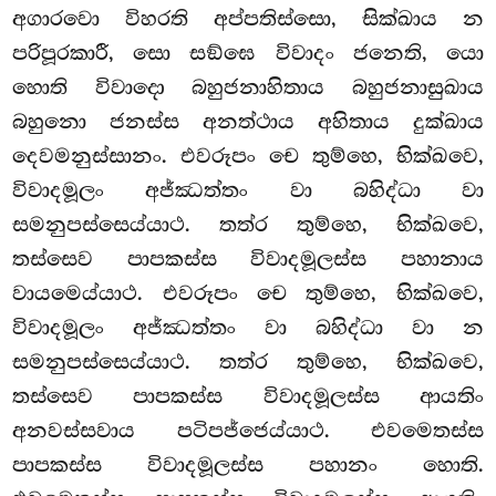
අගාරවො විහරති අප්පතිස්සො, සික්ඛාය න
පරිපූරකාරී, සො සඞ්ඝෙ විවාදං ජනෙති, යො
හොති විවාදො බහුජනාහිතාය
බහුජනාසුඛාය
බහුනො ජනස්ස අනත්ථාය අහිතාය දුක්ඛාය
දෙවමනුස්සානං. එවරූපං චෙ තුම්හෙ, භික්ඛවෙ,
විවාදමූලං අජ්ඣත්තං වා බහිද්ධා වා
සමනුපස්සෙය්යාථ. තත්ර තුම්හෙ, භික්ඛවෙ,
තස්සෙව පාපකස්ස විවාදමූලස්ස පහානාය
වායමෙය්යාථ. එවරූපං චෙ තුම්හෙ, භික්ඛවෙ,
විවාදමූලං අජ්ඣත්තං වා බහිද්ධා වා න
සමනුපස්සෙය්යාථ. තත්ර තුම්හෙ, භික්ඛවෙ,
තස්සෙව පාපකස්ස විවාදමූලස්ස ආයතිං
අනවස්සවාය පටිපජ්ජෙය්යාථ. එවමෙතස්ස
පාපකස්ස විවාදමූලස්ස පහානං හොති.