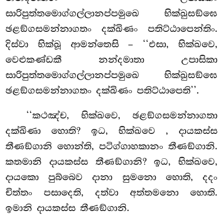
සාරිපුත්තමොග්ගල්ලානප්පමුඛෙ භික්ඛුසඞ්ඝෙ
ඡළඞ්ගසමන්නාගතං දක්ඛිණං පතිට්ඨාපෙන්තිං.
දිස්වා භික්ඛූ ආමන්තෙසි – ‘‘එසා, භික්ඛවෙ,
වෙළුකණ්ඩකී නන්දමාතා උපාසිකා
සාරිපුත්තමොග්ගල්ලානප්පමුඛෙ භික්ඛුසඞ්ඝෙ
ඡළඞ්ගසමන්නාගතං දක්ඛිණං පතිට්ඨාපෙති’’.
‘‘කථඤ්ච, භික්ඛවෙ, ඡළඞ්ගසමන්නාගතා
දක්ඛිණා හොති? ඉධ, භික්ඛවෙ
, දායකස්ස
තීණඞ්ගානි හොන්ති, පටිග්ගාහකානං තීණඞ්ගානි.
කතමානි දායකස්ස තීණඞ්ගානි? ඉධ, භික්ඛවෙ,
දායකො පුබ්බෙව දානා සුමනො හොති, දදං
චිත්තං පසාදෙති, දත්වා අත්තමනො හොති.
ඉමානි දායකස්ස තීණඞ්ගානි.