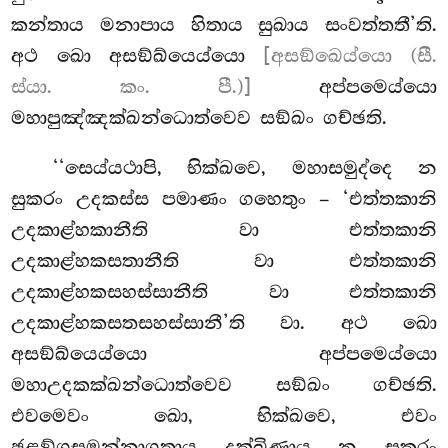
කන්තාය මනාපාය හිතාය සුඛාය සංවත්තතී’ති.
අථ ඛො අසඞ්ඛ්යෙය්යො
[අසඞ්ඛෙය්යො (සී.
ස්යා. කං. පී.)]
අප්පමෙය්යො
මහාපුඤ්ඤක්ඛන්ධොත්වෙව සඞ්ඛං ගච්ඡති.
‘‘සෙය්යථාපි, භික්ඛවෙ, මහාසමුද්දෙ න
සුකරං උදකස්ස පමාණං
ගහෙතුං – ‘එත්තකානි
උදකාළ්හකානීති වා එත්තකානි
උදකාළ්හකසතානීති වා එත්තකානි
උදකාළ්හකසහස්සානීති වා එත්තකානි
උදකාළ්හකසතසහස්සානී’ති වා. අථ ඛො
අසඞ්ඛ්යෙය්යො අප්පමෙය්යො
මහාඋදකක්ඛන්ධොත්වෙව සඞ්ඛං ගච්ඡති.
එවමෙවං ඛො, භික්ඛවෙ, එවං
ඡළඞ්ගසමන්නාගතාය දක්ඛිණාය න සුකරං