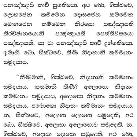
පනඤ්ඤාපි කාචි සුගතියො. අථ ඛො, භික්ඛවෙ,
ලොභජෙන කම්මෙන දොසජෙන කම්මෙන
මොහජෙන කම්මෙන
නිරයො පඤ්ඤායති
තිරච්ඡානයොනි පඤ්ඤායති පෙත්තිවිසයො
පඤ්ඤායති, යා වා පනඤ්ඤාපි කාචි දුග්ගතියො.
ඉමානි
ඛො, භික්ඛවෙ, තීණි නිදානානි කම්මානං
සමුදයාය.
‘‘තීණිමානි, භික්ඛවෙ, නිදානානි කම්මානං
සමුදයාය. කතමානි තීණි? අලොභො නිදානං
කම්මානං සමුදයාය, අදොසො නිදානං කම්මානං
සමුදයාය, අමොහො නිදානං කම්මානං සමුදයාය.
න, භික්ඛවෙ, අලොභා ලොභො සමුදෙති; අථ
ඛො, භික්ඛවෙ, අලොභා අලොභොව සමුදෙති. න,
භික්ඛවෙ, අදොසා දොසො සමුදෙති; අථ ඛො,