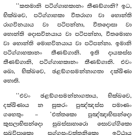
‘‘කතමානි
පටිග්ගාහකානං තීණඞ්ගානි? ඉධ,
භික්ඛවෙ, පටිග්ගාහකා වීතරාගා වා හොන්ති
රාගවිනයාය වා පටිපන්නා, වීතදොසා වා
හොන්ති දොසවිනයාය වා පටිපන්නා, වීතමොහා
වා හොන්ති මොහවිනයාය වා පටිපන්නා. ඉමානි
පටිග්ගාහකානං තීණඞ්ගානි. ඉති දායකස්ස
තීණඞ්ගානි, පටිග්ගාහකානං තීණඞ්ගානි. එවං
ඛො, භික්ඛවෙ, ඡළඞ්ගසමන්නාගතා දක්ඛිණා
හොති.
‘‘එවං
ඡළඞ්ගසමන්නාගතාය, භික්ඛවෙ,
දක්ඛිණාය න සුකරං පුඤ්ඤස්ස පමාණං
ගහෙතුං – ‘එත්තකො පුඤ්ඤාභිසන්දො
කුසලාභිසන්දො සුඛස්සාහාරො සොවග්ගිකො
සුඛවිපාකො සග්ගසංවත්තනිකො ඉට්ඨාය