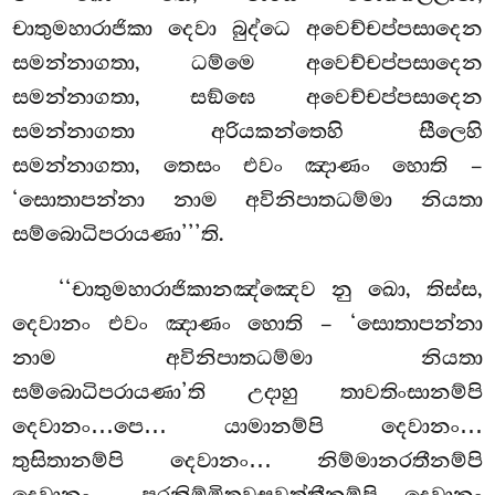
චාතුමහාරාජිකා දෙවා බුද්ධෙ අවෙච්චප්පසාදෙන
සමන්නාගතා, ධම්මෙ අවෙච්චප්පසාදෙන
සමන්නාගතා, සඞ්ඝෙ අවෙච්චප්පසාදෙන
සමන්නාගතා අරියකන්තෙහි සීලෙහි
සමන්නාගතා, තෙසං එවං ඤාණං හොති –
‘සොතාපන්නා නාම අවිනිපාතධම්මා නියතා
සම්බොධිපරායණා’’’ති.
‘‘චාතුමහාරාජිකානඤ්ඤෙව නු ඛො, තිස්ස,
දෙවානං එවං ඤාණං හොති – ‘සොතාපන්නා
නාම අවිනිපාතධම්මා නියතා
සම්බොධිපරායණා’ති උදාහු තාවතිංසානම්පි
දෙවානං…පෙ… යාමානම්පි දෙවානං…
තුසිතානම්පි දෙවානං… නිම්මානරතීනම්පි