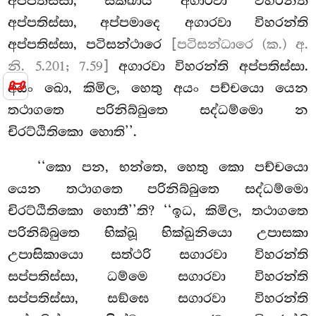
අප්පතිස්සා, සික්ඛාය අගාරවා විහරන්ති
අප්පතිස්සා, අප්පමාදෙ අගාරවා විහරන්ති
අප්පතිස්සා, පටිසන්ථාරෙ
[පටිසන්ධාරෙ (ක.) අ.
නි. 5.201; 7.59]
අගාරවා විහරන්ති අප්පතිස්සා.
📜
අයං ඛො, කිමිල, හෙතු අයං පච්චයො යෙන
තථාගතෙ පරිනිබ්බුතෙ සද්ධම්මො න
චිරට්ඨිතිකො හොති’’.
‘‘කො
පන, භන්තෙ, හෙතු කො පච්චයො
යෙන තථාගතෙ පරිනිබ්බුතෙ සද්ධම්මො
චිරට්ඨිතිකො හොතී’’ති? ‘‘ඉධ, කිමිල, තථාගතෙ
පරිනිබ්බුතෙ භික්ඛූ භික්ඛුනියො උපාසකා
උපාසිකායො සත්ථරි සගාරවා විහරන්ති
සප්පතිස්සා, ධම්මෙ සගාරවා විහරන්ති
සප්පතිස්සා, සඞ්ඝෙ සගාරවා විහරන්ති