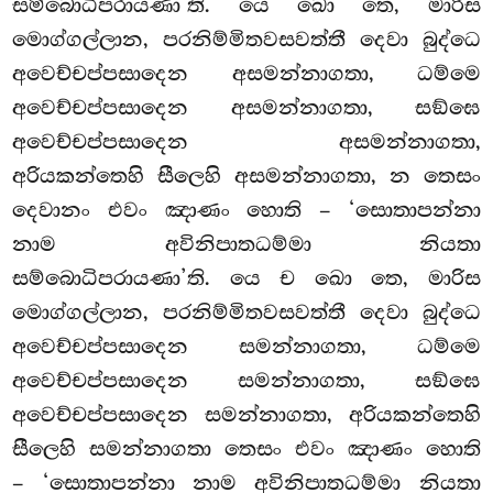
සම්බොධිපරායණා’ති. යෙ ඛො තෙ, මාරිස
මොග්ගල්ලාන, පරනිම්මිතවසවත්තී දෙවා බුද්ධෙ
අවෙච්චප්පසාදෙන අසමන්නාගතා, ධම්මෙ
අවෙච්චප්පසාදෙන අසමන්නාගතා, සඞ්ඝෙ
අවෙච්චප්පසාදෙන අසමන්නාගතා,
අරියකන්තෙහි සීලෙහි අසමන්නාගතා, න තෙසං
දෙවානං එවං ඤාණං හොති – ‘සොතාපන්නා
නාම අවිනිපාතධම්මා නියතා
සම්බොධිපරායණා’ති. යෙ ච ඛො තෙ, මාරිස
මොග්ගල්ලාන, පරනිම්මිතවසවත්තී දෙවා බුද්ධෙ
අවෙච්චප්පසාදෙන සමන්නාගතා, ධම්මෙ
අවෙච්චප්පසාදෙන සමන්නාගතා, සඞ්ඝෙ
අවෙච්චප්පසාදෙන සමන්නාගතා, අරියකන්තෙහි
සීලෙහි සමන්නාගතා තෙසං එවං ඤාණං හොති
– ‘සොතාපන්නා නාම අවිනිපාතධම්මා නියතා