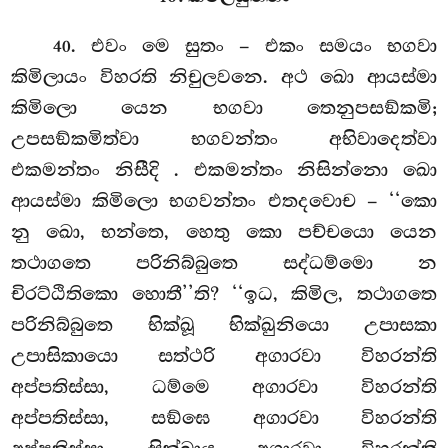
. එවං මෙ සුතං – එකං සමයං භගවා
40
කිමිලායං විහරති නිචුලවනෙ. අථ ඛො ආයස්මා
කිමිලො යෙන භගවා තෙනුපසඞ්කමි;
උපසඞ්කමිත්වා භගවන්තං අභිවාදෙත්වා
එකමන්තං නිසීදි
. එකමන්තං නිසින්නො ඛො
ආයස්මා කිමිලො භගවන්තං එතදවොච – ‘‘කො
නු ඛො, භන්තෙ, හෙතු කො පච්චයො යෙන
තථාගතෙ පරිනිබ්බුතෙ සද්ධම්මො න
චිරට්ඨිතිකො හොතී’’ති? ‘‘ඉධ, කිමිල, තථාගතෙ
පරිනිබ්බුතෙ භික්ඛූ භික්ඛුනියො උපාසකා
උපාසිකායො සත්ථරි අගාරවා විහරන්ති
අප්පතිස්සා, ධම්මෙ අගාරවා විහරන්ති
අප්පතිස්සා, සඞ්ඝෙ අගාරවා විහරන්ති