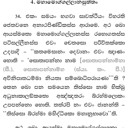
4. මහාමොග්ගල්ලානසුත්තං
. එකං
සමයං භගවා සාවත්ථියං විහරති
34
ජෙතවනෙ අනාථපිණ්ඩිකස්ස ආරාමෙ. අථ ඛො
ආයස්මතො මහාමොග්ගල්ලානස්ස රහොගතස්ස
පටිසල්ලීනස්ස එවං චෙතසො පරිවිතක්කො
උදපාදි – ‘‘කතමෙසානං දෙවානං එවං ඤාණං
හොති – ‘සොතාපන්නා නාම
[සොතාපන්නාම්හා
(සී.), සොතාපන්නාම්හ (ස්යා. කං. පී.)]
අවිනිපාතධම්මා නියතා සම්බොධිපරායණා’’’ති
?
තෙන ඛො පන සමයෙන තිස්සො නාම භික්ඛු
අධුනාකාලඞ්කතො
අඤ්ඤතරං බ්රහ්මලොකං
උපපන්නො හොති. තත්රපි නං එවං ජානන්ති –
‘‘තිස්සො බ්රහ්මා මහිද්ධිකො මහානුභාවො’’ති.
අථ ඛො ආයස්මා මහාමොග්ගල්ලානො –