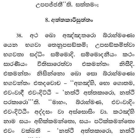
උපපජ්ජතී’’ති. සත්තමං;
8. අත්තකාරීසුත්තං
. අථ ඛො අඤ්ඤතරො බ්රාහ්මණො
38
යෙන භගවා තෙනුපසඞ්කමි; උපසඞ්කමිත්වා
භගවතා සද්ධිං සම්මොදි. සම්මොදනීයං කථං
සාරණීයං වීතිසාරෙත්වා එකමන්තං නිසීදි.
එකමන්තං නිසින්නො ඛො සො බ්රාහ්මණො
භගවන්තං
එතදවොච – ‘‘අහඤ්හි, භො ගොතම,
එවංවාදී එවංදිට්ඨි – ‘නත්ථි අත්තකාරො, නත්ථි
පරකාරො’’’ති. ‘‘මාහං, බ්රාහ්මණ, එවංවාදිං
එවංදිට්ඨිං අද්දසං වා අස්සොසිං වා. කථඤ්හි
නාම
සයං අභික්කමන්තො, සයං පටික්කමන්තො
එවං වක්ඛති – ‘නත්ථි අත්තකාරො, නත්ථි