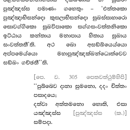
පුඤ්ඤස්ස පමාණං ගහෙතුං – ‘එත්තකො
පුඤ්ඤාභිසන්දො කුසලාභිසන්දො සුඛස්සාහාරො
සොවග්ගිකො සුඛවිපාකො සග්ගසංවත්තනිකො
ඉට්ඨාය කන්තාය මනාපාය හිතාය සුඛාය
සංවත්තතී’ති. අථ
ඛො අසඞ්ඛ්යෙය්යො
අප්පමෙය්යො මහාපුඤ්ඤක්ඛන්ධොත්වෙව
සඞ්ඛං ගච්ඡතී’’ති.
[පෙ. ව. 305 පෙතවත්ථුම්හිපි]
‘‘පුබ්බෙව දානා සුමනො, දදං චිත්තං
පසාදයෙ;
දත්වා අත්තමනො හොති, එසා
යඤ්ඤස්ස
[පුඤ්ඤස්ස (ක.)]
සම්පදා.