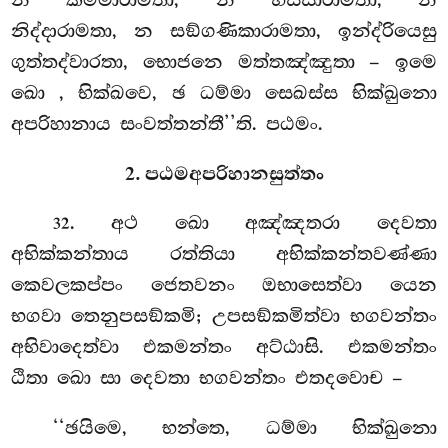
නිද්දාරාමතා, න සඞ්ගණිකාරාමතා, ඉන්ද්රියෙසු
ගුත්තද්වාරතා, භොජනෙ මත්තඤ්ඤුතා – ඉමෙ
ඛො
, භික්ඛවෙ, ඡ ධම්මා සෙඛස්ස භික්ඛුනො
අපරිහානාය සංවත්තන්තී’’ති. පඨමං.
2. පඨමඅපරිහානසුත්තං
. අථ ඛො අඤ්ඤතරා දෙවතා
32
අභික්කන්තාය රත්තියා අභික්කන්තවණ්ණා
කෙවලකප්පං ජෙතවනං ඔභාසෙත්වා යෙන
භගවා තෙනුපසඞ්කමි; උපසඞ්කමිත්වා භගවන්තං
අභිවාදෙත්වා එකමන්තං අට්ඨාසි. එකමන්තං
ඨිතා ඛො සා දෙවතා භගවන්තං එතදවොච –
‘‘ඡයිමෙ, භන්තෙ, ධම්මා භික්ඛුනො