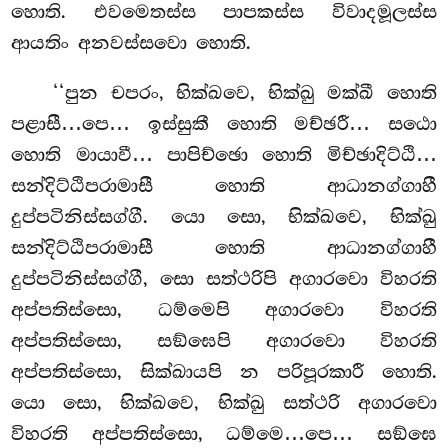
හොති. එවමෙතස්ස පාපකස්ස විවාදමූලස්ස
ආයතිං අනවස්සවො හොති.
‘‘පුන චපරං, භික්ඛවෙ, භික්ඛු මක්ඛී හොති
පළාසී…පෙ… ඉස්සුකී හොති මච්ඡරී… සඨො
හොති මායාවී… පාපිච්ඡො හොති මිච්ඡාදිට්ඨි…
සන්දිට්ඨිපරාමාසී හොති ආධානග්ගාහී
දුප්පටිනිස්සග්ගී. යො සො, භික්ඛවෙ, භික්ඛු
සන්දිට්ඨිපරාමාසී හොති ආධානග්ගාහී
දුප්පටිනිස්සග්ගී, සො සත්ථරිපි අගාරවො විහරති
අප්පතිස්සො, ධම්මෙපි අගාරවො විහරති
අප්පතිස්සො, සඞ්ඝෙපි අගාරවො විහරති
අප්පතිස්සො, සික්ඛායපි න පරිපූරකාරී හොති.
යො සො, භික්ඛවෙ, භික්ඛු සත්ථරි අගාරවො
විහරති අප්පතිස්සො, ධම්මෙ…පෙ… සඞ්ඝෙ