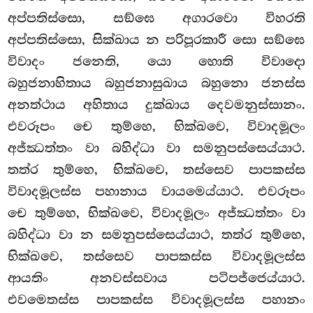
අප්පතිස්සො, සඞ්ඝෙ අගාරවො විහරති
අප්පතිස්සො, සික්ඛාය න පරිපූරකාරී සො සඞ්ඝෙ
විවාදං ජනෙති, යො හොති විවාදො
බහුජනාහිතාය බහුජනාසුඛාය බහුනො ජනස්ස
අනත්ථාය අහිතාය දුක්ඛාය දෙවමනුස්සානං.
එවරූපං චෙ තුම්හෙ, භික්ඛවෙ, විවාදමූලං
අජ්ඣත්තං වා බහිද්ධා වා සමනුපස්සෙය්යාථ.
තත්ර තුම්හෙ, භික්ඛවෙ, තස්සෙව පාපකස්ස
විවාදමූලස්ස පහානාය වායමෙය්යාථ. එවරූපං
චෙ තුම්හෙ, භික්ඛවෙ, විවාදමූලං අජ්ඣත්තං වා
බහිද්ධා වා න සමනුපස්සෙය්යාථ, තත්ර තුම්හෙ,
භික්ඛවෙ, තස්සෙව පාපකස්ස විවාදමූලස්ස
ආයතිං අනවස්සවාය
පටිපජ්ජෙය්යාථ.
එවමෙතස්ස පාපකස්ස විවාදමූලස්ස පහානං