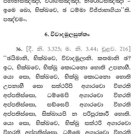
පහානසඤ්ඤා, විරාගසඤ්ඤා, නිරොධසඤ්ඤා –
ඉමෙ ඛො, භික්ඛවෙ, ඡ ධම්මා විජ්ජාභාගියා’’ති.
පඤ්චමං.
6. විවාදමූලසුත්තං
.
[දී. නි. 3.325; ම. නි. 3.44; චූළව. 216]
36
‘‘ඡයිමානි, භික්ඛවෙ, විවාදමූලානි. කතමානි ඡ?
ඉධ, භික්ඛවෙ, භික්ඛු කොධනො හොති උපනාහී.
යො සො, භික්ඛවෙ, භික්ඛු කොධනො හොති
උපනාහී සො සත්ථරිපි අගාරවො විහරති
අප්පතිස්සො, ධම්මෙපි අගාරවො
විහරති
අප්පතිස්සො, සඞ්ඝෙපි අගාරවො විහරති
අප්පතිස්සො, සික්ඛායපි න පරිපූරකාරී හොති.
යො සො, භික්ඛවෙ, භික්ඛු සත්ථරි අගාරවො
විහරති අප්පතිස්සො, ධම්මෙ අගාරවො විහරති