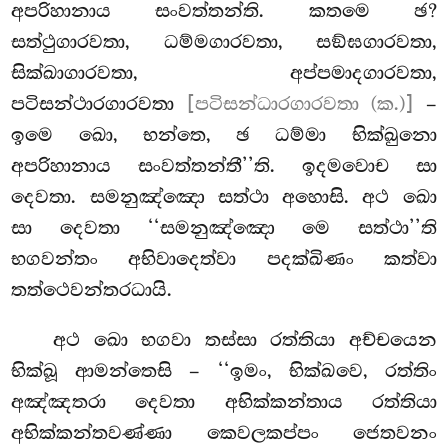
අපරිහානාය සංවත්තන්ති. කතමෙ ඡ?
සත්ථුගාරවතා, ධම්මගාරවතා, සඞ්ඝගාරවතා,
සික්ඛාගාරවතා, අප්පමාදගාරවතා,
පටිසන්ථාරගාරවතා
[පටිසන්ධාරගාරවතා (ක.)]
–
ඉමෙ ඛො, භන්තෙ, ඡ ධම්මා භික්ඛුනො
අපරිහානාය සංවත්තන්තී’’ති. ඉදමවොච සා
දෙවතා. සමනුඤ්ඤො සත්ථා අහොසි. අථ ඛො
සා දෙවතා ‘‘සමනුඤ්ඤො මෙ සත්ථා’’ති
භගවන්තං අභිවාදෙත්වා පදක්ඛිණං කත්වා
තත්ථෙවන්තරධායි.
අථ
ඛො භගවා තස්සා රත්තියා අච්චයෙන
භික්ඛූ ආමන්තෙසි – ‘‘ඉමං, භික්ඛවෙ, රත්තිං
අඤ්ඤතරා දෙවතා අභික්කන්තාය රත්තියා
අභික්කන්තවණ්ණා කෙවලකප්පං ජෙතවනං