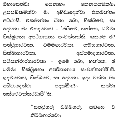
ඔභාසෙත්වා යෙනාහං තෙනුපසඞ්කමි;
උපසඞ්කමිත්වා මං අභිවාදෙත්වා එකමන්තං
අට්ඨාසි. එකමන්තං ඨිතා ඛො, භික්ඛවෙ, සා
දෙවතා මං එතදවොච – ‘ඡයිමෙ, භන්තෙ, ධම්මා
භික්ඛුනො අපරිහානාය සංවත්තන්ති. කතමෙ ඡ?
සත්ථුගාරවතා, ධම්මගාරවතා, සඞ්ඝගාරවතා,
සික්ඛාගාරවතා, අප්පමාදගාරවතා,
පටිසන්ථාරගාරවතා – ඉමෙ
ඛො, භන්තෙ, ඡ
ධම්මා භික්ඛුනො අපරිහානාය සංවත්තන්තී’ති.
ඉදමවොච, භික්ඛවෙ, සා දෙවතා. ඉදං වත්වා මං
අභිවාදෙත්වා පදක්ඛිණං කත්වා
තත්ථෙවන්තරධායී’’ති.
‘‘සත්ථුගරු
ධම්මගරු, සඞ්ඝෙ ච
තිබ්බගාරවො;