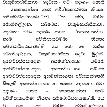
චාතුමහාරාජිකානං දෙවානං එවං ඤාණං හොති
– ‘සොතාපන්නා නාම අවිනිපාතධම්මා නියතා
සම්බොධිපරායණා’’’ති? ‘‘න ඛො, මාරිස
මොග්ගල්ලාන, සබ්බෙසං චාතුමහාරාජිකානං
දෙවානං එවං ඤාණං හොති – ‘සොතාපන්නා
නාම අවිනිපාතධම්මා නියතා
සම්බොධිපරායණා’ති. යෙ
ඛො තෙ, මාරිස
මොග්ගල්ලාන, චාතුමහාරාජිකා
දෙවා බුද්ධෙ
අවෙච්චප්පසාදෙන අසමන්නාගතා ධම්මෙ
අවෙච්චප්පසාදෙන අසමන්නාගතා සඞ්ඝෙ
අවෙච්චප්පසාදෙන අසමන්නාගතා අරියකන්තෙහි
සීලෙහි
අසමන්නාගතා න තෙසං දෙවානං එවං
ඤාණං
හොති – ‘සොතාපන්නා නාම
අවිනිපාතධම්මා නියතා සම්බොධිපරායණා’ති. යෙ
ච ඛො තෙ, මාරිස මොග්ගල්ලාන,