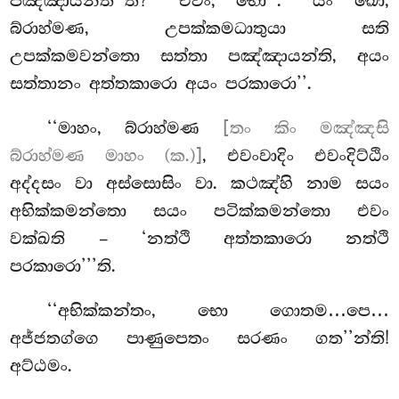
පඤ්ඤායන්තී’’ති? ‘‘එවං, භො’’. ‘‘යං ඛො,
බ්රාහ්මණ, උපක්කමධාතුයා සති
උපක්කමවන්තො සත්තා පඤ්ඤායන්ති, අයං
සත්තානං
අත්තකාරො අයං පරකාරො’’.
‘‘මාහං, බ්රාහ්මණ
[තං කිං මඤ්ඤසි
බ්රාහ්මණ මාහං (ක.)]
, එවංවාදිං එවංදිට්ඨිං
අද්දසං වා අස්සොසිං වා. කථඤ්හි නාම සයං
අභික්කමන්තො සයං පටික්කමන්තො එවං
වක්ඛති – ‘නත්ථි අත්තකාරො නත්ථි
පරකාරො’’’ති.
‘‘අභික්කන්තං, භො ගොතම…පෙ…
අජ්ජතග්ගෙ පාණුපෙතං සරණං ගත’’න්ති!
අට්ඨමං.