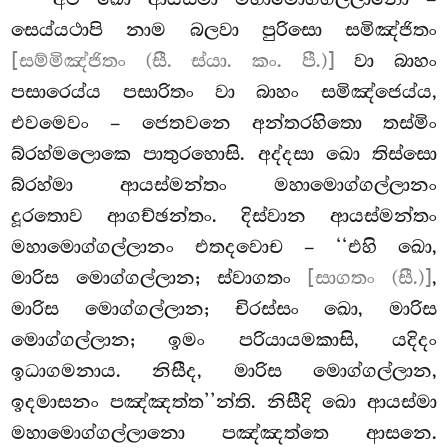
සෙය්යථාපි නාම බලවා පුරිසො සමිඤ්ජිතං
[සම්මිඤ්ජිතං (සී. ස්යා. කං. පී.)]
වා බාහං
පසාරෙය්ය පසාරිතං වා බාහං සමිඤ්ජෙය්ය,
එවමෙවං – ජෙතවනෙ අන්තරහිතො තස්මිං
බ්රහ්මලොකෙ පාතුරහොසි. අද්දසා ඛො තිස්සො
බ්රහ්මා ආයස්මන්තං මහාමොග්ගල්ලානං
දූරතොව ආගච්ඡන්තං. දිස්වාන ආයස්මන්තං
මහාමොග්ගල්ලානං එතදවොච – ‘‘එහි ඛො,
මාරිස මොග්ගල්ලාන; ස්වාගතං
[සාගතං (සී.)]
,
මාරිස මොග්ගල්ලාන; චිරස්සං ඛො, මාරිස
මොග්ගල්ලාන; ඉමං පරියායමකාසි, යදිදං
ඉධාගමනාය. නිසීද, මාරිස මොග්ගල්ලාන,
ඉදමාසනං පඤ්ඤත්ත’’න්ති. නිසීදි ඛො ආයස්මා
මහාමොග්ගල්ලානො පඤ්ඤත්තෙ ආසනෙ.