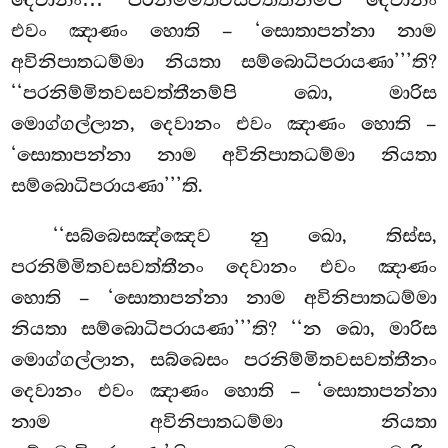
දෙවානං… පරනිම්මිතවසවත්තීනම්පි දෙවානං
එවං ඤාණං හොති – ‘සොතාපන්නා නාම
අවිනිපාතධම්මා නියතා සම්බොධිපරායණා’’’ති?
‘‘පරනිම්මිතවසවත්තීනම්පි ඛො, මාරිස
මොග්ගල්ලාන, දෙවානං එවං ඤාණං හොති –
‘සොතාපන්නා නාම අවිනිපාතධම්මා නියතා
සම්බොධිපරායණා’’’ති.
‘‘සබ්බෙසඤ්ඤෙව නු ඛො, තිස්ස,
පරනිම්මිතවසවත්තීනං දෙවානං එවං ඤාණං
හොති – ‘සොතාපන්නා නාම අවිනිපාතධම්මා
නියතා සම්බොධිපරායණා’’’ති? ‘‘න ඛො, මාරිස
මොග්ගල්ලාන, සබ්බෙසං පරනිම්මිතවසවත්තීනං
දෙවානං එවං ඤාණං හොති – ‘සොතාපන්නා
නාම අවිනිපාතධම්මා නියතා