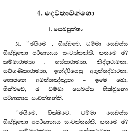
4. දෙවතාවග්ගො
1. සෙඛසුත්තං
. ‘‘ඡයිමෙ
, භික්ඛවෙ, ධම්මා සෙඛස්ස
31
භික්ඛුනො පරිහානාය සංවත්තන්ති. කතමෙ ඡ?
කම්මාරාමතා
, භස්සාරාමතා, නිද්දාරාමතා,
සඞ්ගණිකාරාමතා, ඉන්ද්රියෙසු අගුත්තද්වාරතා,
භොජනෙ අමත්තඤ්ඤුතා – ඉමෙ ඛො,
භික්ඛවෙ, ඡ ධම්මා සෙඛස්ස භික්ඛුනො
පරිහානාය සංවත්තන්ති.
‘‘ඡයිමෙ, භික්ඛවෙ, ධම්මා සෙඛස්ස
භික්ඛුනො අපරිහානාය සංවත්තන්ති. කතමෙ ඡ?
න කම්මාරාමතා, න භස්සාරාමතා, න