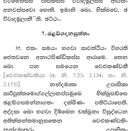
එවමෙතස්ස පාපකස්ස විවාදමූලස්ස ආයතිං
අනවස්සවො හොති. ඉමානි ඛො, භික්ඛවෙ, ඡ
විවාදමූලානී’’ති. ඡට්ඨං.
7. ඡළඞ්ගදානසුත්තං
. එකං
සමයං භගවා සාවත්ථියං විහරති
37
ජෙතවනෙ අනාථපිණ්ඩිකස්ස ආරාමෙ. තෙන
ඛො පන සමයෙන වෙළුකණ්ඩකී
[වෙළුකණ්ඩකියා (අ. නි. 7.53; 2.134; සං. නි.
2.173)]
නන්දමාතා උපාසිකා
සාරිපුත්තමොග්ගල්ලානප්පමුඛෙ භික්ඛුසඞ්ඝෙ
ඡළඞ්ගසමන්නාගතං දක්ඛිණං පතිට්ඨාපෙති.
අද්දසා ඛො භගවා දිබ්බෙන චක්ඛුනා විසුද්ධෙන
අතික්කන්තමානුසකෙන වෙළුකණ්ඩකිං
නන්දමාතරං උපාසිකං