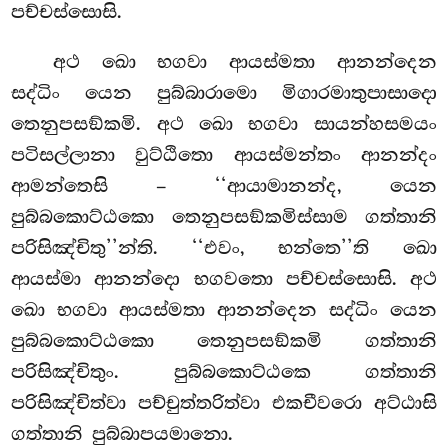
පච්චස්සොසි.
අථ ඛො භගවා ආයස්මතා ආනන්දෙන
සද්ධිං යෙන පුබ්බාරාමො මිගාරමාතුපාසාදො
තෙනුපසඞ්කමි. අථ ඛො භගවා සායන්හසමයං
පටිසල්ලානා වුට්ඨිතො ආයස්මන්තං ආනන්දං
ආමන්තෙසි – ‘‘ආයාමානන්ද, යෙන
පුබ්බකොට්ඨකො තෙනුපසඞ්කමිස්සාම ගත්තානි
පරිසිඤ්චිතු’’න්ති. ‘‘එවං, භන්තෙ’’ති
ඛො
ආයස්මා ආනන්දො භගවතො පච්චස්සොසි. අථ
ඛො භගවා ආයස්මතා ආනන්දෙන සද්ධිං යෙන
පුබ්බකොට්ඨකො තෙනුපසඞ්කමි ගත්තානි
පරිසිඤ්චිතුං. පුබ්බකොට්ඨකෙ ගත්තානි
පරිසිඤ්චිත්වා පච්චුත්තරිත්වා එකචීවරො අට්ඨාසි
ගත්තානි පුබ්බාපයමානො.