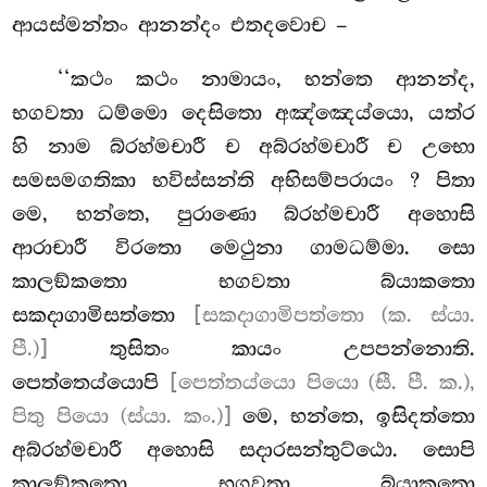
ආයස්මන්තං ආනන්දං එතදවොච –
‘‘කථං කථං නාමායං, භන්තෙ ආනන්ද,
භගවතා ධම්මො දෙසිතො අඤ්ඤෙය්යො, යත්ර
හි නාම බ්රහ්මචාරී ච අබ්රහ්මචාරී ච උභො
සමසමගතිකා භවිස්සන්ති අභිසම්පරායං
? පිතා
මෙ, භන්තෙ, පුරාණො බ්රහ්මචාරී අහොසි
ආරාචාරී විරතො මෙථුනා ගාමධම්මා. සො
කාලඞ්කතො භගවතා බ්යාකතො
සකදාගාමිසත්තො
[සකදාගාමිපත්තො (ක. ස්යා.
පී.)]
තුසිතං කායං උපපන්නොති.
පෙත්තෙය්යොපි
[පෙත්තය්යො පියො (සී. පී. ක.),
පිතු පියො (ස්යා. කං.)]
මෙ, භන්තෙ, ඉසිදත්තො
අබ්රහ්මචාරී අහොසි සදාරසන්තුට්ඨො. සොපි
කාලඞ්කතො භගවතා බ්යාකතො