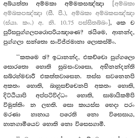
අබ්යත්තා අම්මකා අම්මකසඤ්ඤා
[අම්බකා
අම්බකපඤ්ඤා (සී. පී.), අම්බකා අම්බකසඤ්ඤා
(ස්යා. කං.) අ. නි. 10.75 පස්සිතබ්බං]
, කෙ ච
පුරිසපුග්ගලපරොපරියඤාණෙ? ඡයිමෙ, ආනන්ද,
පුග්ගලා සන්තො සංවිජ්ජමානා ලොකස්මිං.
‘‘කතමෙ ඡ? ඉධානන්ද, එකච්චො පුග්ගලො
සොරතො හොති සුඛසංවාසො, අභිනන්දන්ති
සබ්රහ්මචාරී එකත්තවාසෙන. තස්ස සවනෙනපි
අකතං හොති, බාහුසච්චෙනපි අකතං හොති,
දිට්ඨියාපි අප්පටිවිද්ධං හොති, සාමායිකම්පි
විමුත්තිං න ලභති. සො කායස්ස භෙදා පරං
මරණා හානාය පරෙති නො විසෙසාය,
හානගාමීයෙව හොති නො විසෙසගාමී.