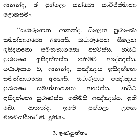
ආනන්ද, ඡ පුග්ගලා සන්තො සංවිජ්ජමානා
ලොකස්මිං.
‘‘යථාරූපෙන, ආනන්ද, සීලෙන පුරාණො
සමන්නාගතො අහොසි, තථාරූපෙන සීලෙන
ඉසිදත්තො සමන්නාගතො අභවිස්ස. නයිධ
පුරාණො ඉසිදත්තස්ස ගතිම්පි අඤ්ඤස්ස.
යථාරූපාය ච, ආනන්ද, පඤ්ඤාය
ඉසිදත්තො
සමන්නාගතො අහොසි, තථාරූපාය පඤ්ඤාය
පුරාණො සමන්නාගතො
අභවිස්ස. නයිධ
ඉසිදත්තො පුරාණස්ස ගතිම්පි අඤ්ඤස්ස. ඉති
ඛො, ආනන්ද, ඉමෙ පුග්ගලා උභො
එකඞ්ගහීනා’’ති. දුතියං.
3. ඉණසුත්තං