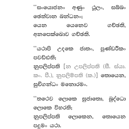
‘‘සංයොජනං අණුං ථූලං, සබ්බං
ඡෙත්වාන බන්ධනං;
යෙන යෙනෙව ගච්ඡති,
අනපෙක්ඛොව ගච්ඡති.
‘‘යථාපි උදකෙ ජාතං, පුණ්ඩරීකං
පවඩ්ඪති;
නුපලිප්පති
[න උපලිප්පති (සී. ස්යා.
කං. පී.), නුපලිම්පති (ක.)]
තොයෙන,
සුචිගන්ධං මනොරමං.
‘‘තථෙව ලොකෙ සුජාතො, බුද්ධො
ලොකෙ විහරති;
නුපලිප්පති ලොකෙන, තොයෙන
පදුමං යථා.