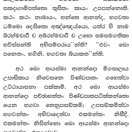
සකදාගාමිපත්තො තුසිතං කායං උපපන්නොති.
කථං කථං නාමායං, භන්තෙ ආනන්ද, භගවතා
ධම්මො දෙසිතො අඤ්ඤෙය්යො, යත්ර හි නාම
බ්රහ්මචාරී ච අබ්රහ්මචාරී ච
උභො සමසමගතිකා
භවිස්සන්ති අභිසම්පරාය’’න්ති? ‘‘එවං ඛො
පනෙතං, භගිනි, භගවතා බ්යාකත’’න්ති.
අථ
ඛො ආයස්මා ආනන්දො මිගසාලාය
උපාසිකාය නිවෙසනෙ පිණ්ඩපාතං ගහෙත්වා
උට්ඨායාසනා පක්කාමි. අථ ඛො ආයස්මා
ආනන්දො පච්ඡාභත්තං පිණ්ඩපාතපටික්කන්තො
යෙන භගවා තෙනුපසඞ්කමි; උපසඞ්කමිත්වා
භගවන්තං අභිවාදෙත්වා එකමන්තං නිසීදි.
එකමන්තං නිසින්නො ඛො ආයස්මා ආනන්දො