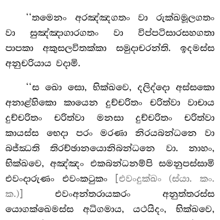
‘‘තමෙනං
අරඤ්ඤගතං වා රුක්ඛමූලගතං
වා සුඤ්ඤාගාරගතං වා විප්පටිසාරසහගතා
පාපකා අකුසලවිතක්කා සමුදාචරන්ති. ඉදමස්ස
අනුචරියාය
වදාමි.
‘‘ස ඛො සො, භික්ඛවෙ, දලිද්දො අස්සකො
අනාළ්හිකො කායෙන දුච්චරිතං චරිත්වා වාචාය
දුච්චරිතං චරිත්වා මනසා දුච්චරිතං චරිත්වා
කායස්ස භෙදා පරං මරණා නිරයබන්ධනෙ වා
බජ්ඣති තිරච්ඡානයොනිබන්ධනෙ වා. නාහං,
භික්ඛවෙ, අඤ්ඤං එකබන්ධනම්පි සමනුපස්සාමි
එවංදාරුණං එවංකටුකං
[එවංදුක්ඛං (ස්යා. කං.
ක.)]
එවංඅන්තරායකරං අනුත්තරස්ස
යොගක්ඛෙමස්ස අධිගමාය, යථයිදං, භික්ඛවෙ,