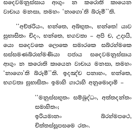
සදෙවමනුස්සාය ආගුං න කරොති කායෙන
වාචාය මනසා, තමහං ‘නාගො’ති බ්රූමී’’ති.
‘‘අච්ඡරියං, භන්තෙ, අබ්භුතං, භන්තෙ! යාව
සුභාසිතං චිදං, භන්තෙ, භගවතා – අපි ච, උදායි,
යො සදෙවකෙ ලොකෙ සමාරකෙ සබ්රහ්මකෙ
සස්සමණබ්රාහ්මණියා පජාය සදෙවමනුස්සාය
ආගුං න කරොති කායෙන වාචාය මනසා, තමහං
‘නාගො’ති බ්රූමී’’ති. ඉදඤ්ච පනාහං, භන්තෙ,
භගවතා සුභාසිතං ඉමාහි ගාථාහි අනුමොදාමි –
‘‘මනුස්සභූතං සම්බුද්ධං, අත්තදන්තං
සමාහිතං;
ඉරියමානං බ්රහ්මපථෙ,
චිත්තස්සූපසමෙ රතං.