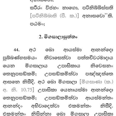
සරීරං විජහං නාගො, පරිනිබ්බිස්සති
[පරිනිබ්බාති (පී. ක.)]
අනාසවො’’ති.
පඨමං;
2. මිගසාලාසුත්තං
. අථ ඛො ආයස්මා ආනන්දො
44
පුබ්බණ්හසමයං නිවාසෙත්වා පත්තචීවරමාදාය
යෙන මිගසාලාය උපාසිකාය නිවෙසනං
තෙනුපසඞ්කමි; උපසඞ්කමිත්වා පඤ්ඤත්තෙ
ආසනෙ නිසීදි. අථ ඛො මිගසාලා
[මිගසාණා (ක.)
අ. නි. 10.75]
උපාසිකා යෙනායස්මා ආනන්දො
තෙනුපසඞ්කමි; උපසඞ්කමිත්වා ආයස්මන්තං
ආනන්දං අභිවාදෙත්වා එකමන්තං නිසීදි.
එකමන්තං නිසින්නා ඛො මිගසාලා උපාසිකා