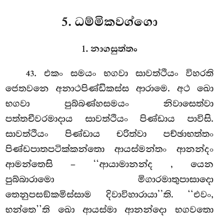
5. ධම්මිකවග්ගො
1. නාගසුත්තං
. එකං
සමයං භගවා සාවත්ථියං විහරති
43
ජෙතවනෙ අනාථපිණ්ඩිකස්ස ආරාමෙ. අථ ඛො
භගවා පුබ්බණ්හසමයං නිවාසෙත්වා
පත්තචීවරමාදාය සාවත්ථියං පිණ්ඩාය පාවිසි.
සාවත්ථියං පිණ්ඩාය චරිත්වා පච්ඡාභත්තං
පිණ්ඩපාතපටික්කන්තො ආයස්මන්තං ආනන්දං
ආමන්තෙසි – ‘‘ආයාමානන්ද
, යෙන
පුබ්බාරාමො මිගාරමාතුපාසාදො
තෙනුපසඞ්කමිස්සාම දිවාවිහාරායා’’ති. ‘‘එවං,
භන්තෙ’’ති ඛො ආයස්මා ආනන්දො භගවතො