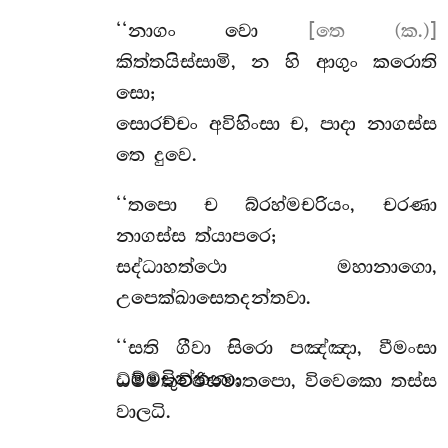
‘‘නාගං වො
[තෙ (ක.)]
කිත්තයිස්සාමි, න හි ආගුං කරොති
සො;
සොරච්චං අවිහිංසා ච, පාදා නාගස්ස
තෙ දුවෙ.
‘‘තපො ච බ්රහ්මචරියං, චරණා
නාගස්ස ත්යාපරෙ;
සද්ධාහත්ථො මහානාගො,
උපෙක්ඛාසෙතදන්තවා.
‘‘සති
ගීවා සිරො පඤ්ඤා, වීමංසා
ධම්මචින්තනා;
ධම්මකුච්ඡිසමාතපො, විවෙකො තස්ස
වාලධි.