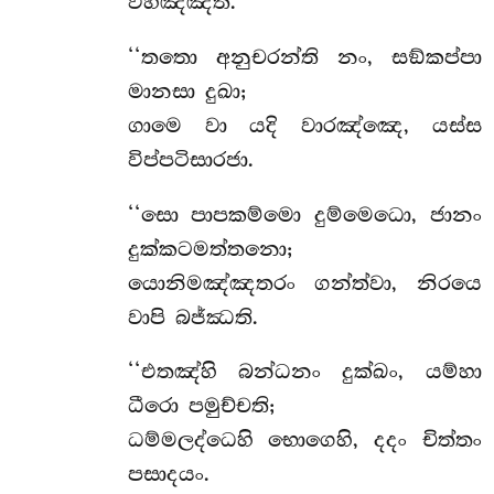
විහඤ්ඤති.
‘‘තතො
අනුචරන්ති නං, සඞ්කප්පා
මානසා දුඛා;
ගාමෙ
වා යදි වාරඤ්ඤෙ, යස්ස
විප්පටිසාරජා.
‘‘සො පාපකම්මො දුම්මෙධො, ජානං
දුක්කටමත්තනො;
යොනිමඤ්ඤතරං ගන්ත්වා, නිරයෙ
වාපි බජ්ඣති.
‘‘එතඤ්හි බන්ධනං දුක්ඛං, යම්හා
ධීරො පමුච්චති;
ධම්මලද්ධෙහි භොගෙහි, දදං චිත්තං
පසාදයං.