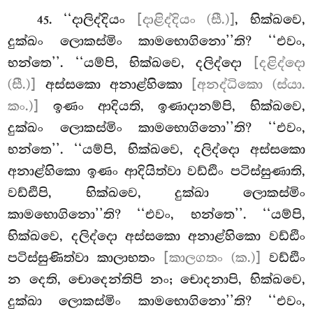
. ‘‘දාලිද්දියං
[දාළිද්දියං (සී.)]
, භික්ඛවෙ,
45
දුක්ඛං ලොකස්මිං කාමභොගිනො’’ති? ‘‘එවං,
භන්තෙ’’. ‘‘යම්පි, භික්ඛවෙ, දලිද්දො
[දළිද්දො
(සී.)]
අස්සකො
අනාළ්හිකො
[අනද්ධිකො (ස්යා.
කං.)]
ඉණං ආදියති, ඉණාදානම්පි, භික්ඛවෙ,
දුක්ඛං ලොකස්මිං කාමභොගිනො’’ති? ‘‘එවං,
භන්තෙ’’. ‘‘යම්පි, භික්ඛවෙ, දලිද්දො අස්සකො
අනාළ්හිකො ඉණං ආදියිත්වා වඩ්ඪිං පටිස්සුණාති,
වඩ්ඪිපි, භික්ඛවෙ, දුක්ඛා ලොකස්මිං
කාමභොගිනො’’ති? ‘‘එවං, භන්තෙ’’. ‘‘යම්පි,
භික්ඛවෙ, දලිද්දො අස්සකො අනාළ්හිකො වඩ්ඪිං
පටිස්සුණිත්වා
කාලාභතං
[කාලගතං (ක.)]
වඩ්ඪිං
න දෙති, චොදෙන්තිපි නං; චොදනාපි, භික්ඛවෙ,
දුක්ඛා ලොකස්මිං කාමභොගිනො’’ති? ‘‘එවං,