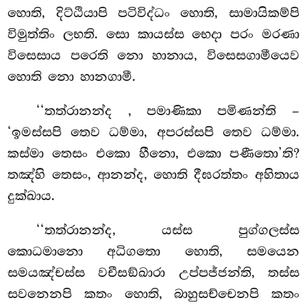
හොති, දිට්ඨියාපි පටිවිද්ධං හොති, සාමායිකම්පි
විමුත්තිං ලභති. සො කායස්ස භෙදා පරං මරණා
විසෙසාය
පරෙති නො හානාය, විසෙසගාමීයෙව
හොති නො හානගාමී.
‘‘තත්රානන්ද
, පමාණිකා පමිණන්ති –
‘ඉමස්සපි තෙව ධම්මා, අපරස්සපි තෙව ධම්මා.
කස්මා තෙසං එකො හීනො, එකො පණීතො’ති?
තඤ්හි තෙසං, ආනන්ද, හොති දීඝරත්තං අහිතාය
දුක්ඛාය.
‘‘තත්රානන්ද, යස්ස පුග්ගලස්ස
කොධමානො අධිගතො හොති, සමයෙන
සමයඤ්චස්ස වචීසඞ්ඛාරා උප්පජ්ජන්ති, තස්ස
සවනෙනපි කතං හොති, බාහුසච්චෙනපි කතං