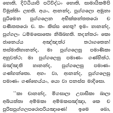
හොති, දිට්ඨියාපි පටිවිද්ධං හොති, සාමායිකම්පි
විමුත්තිං ලභති. අයං, ආනන්ද, පුග්ගලො අමුනා
පුරිමෙන පුග්ගලෙන අභික්කන්තතරො ච
පණීතතරො ච. තං කිස්ස හෙතු? ඉමං හානන්ද,
පුග්ගලං ධම්මසොතො නිබ්බහති. තදන්තරං කො
ජානෙය්ය අඤ්ඤත්ර තථාගතෙන!
තස්මාතිහානන්ද, මා පුග්ගලෙසු පමාණිකා
අහුවත්ථ; මා පුග්ගලෙසු පමාණං ගණ්හිත්ථ.
ඛඤ්ඤති හානන්ද, පුග්ගලෙසු පමාණං
ගණ්හන්තො. අහං වා, ආනන්ද, පුග්ගලෙසු
පමාණං ගණ්හෙය්යං, යො වා පනස්ස මාදිසො.
‘‘කා චානන්ද, මිගසාලා උපාසිකා බාලා
අබ්යත්තා අම්මකා අම්මකසඤ්ඤා, කෙ ච
පුරිසපුග්ගලපරොපරියඤාණෙ! ඉමෙ ඛො,