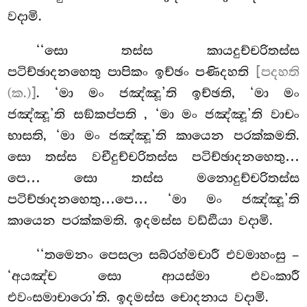
වදාමි.
‘‘සො තස්ස කායදුච්චරිතස්ස
පටිච්ඡාදනහෙතු පාපිකං ඉච්ඡං පණිදහති
[පදහති
(ක.)]
. ‘මා මං ජඤ්ඤූ’ති ඉච්ඡති, ‘මා මං
ජඤ්ඤූ’ති සඞ්කප්පති
, ‘මා මං ජඤ්ඤූ’ති වාචං
භාසති, ‘මා මං ජඤ්ඤූ’ති කායෙන පරක්කමති.
සො තස්ස වචීදුච්චරිතස්ස පටිච්ඡාදනහෙතු…
පෙ… සො තස්ස මනොදුච්චරිතස්ස
පටිච්ඡාදනහෙතු…පෙ… ‘මා මං ජඤ්ඤූ’ති
කායෙන පරක්කමති. ඉදමස්ස වඩ්ඪියා වදාමි.
‘‘තමෙනං පෙසලා සබ්රහ්මචාරී එවමාහංසු –
‘අයඤ්ච සො ආයස්මා එවංකාරී
එවංසමාචාරො’ති. ඉදමස්ස චොදනාය වදාමි.