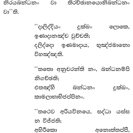
නිරයබන්ධනං වා තිරච්ඡානයොනිබන්ධනං
වා’’ති.
‘‘දාලිද්දියං දුක්ඛං ලොකෙ,
ඉණාදානඤ්ච වුච්චති;
දලිද්දො ඉණමාදාය, භුඤ්ජමානො
විහඤ්ඤති.
‘‘තතො අනුචරන්ති නං, බන්ධනම්පි
නිගච්ඡති;
එතඤ්හි බන්ධනං දුක්ඛං,
කාමලාභාභිජප්පිනං.
‘‘තථෙව අරියවිනයෙ, සද්ධා යස්ස
න විජ්ජති;
අහිරීකො
අනොත්තප්පී,