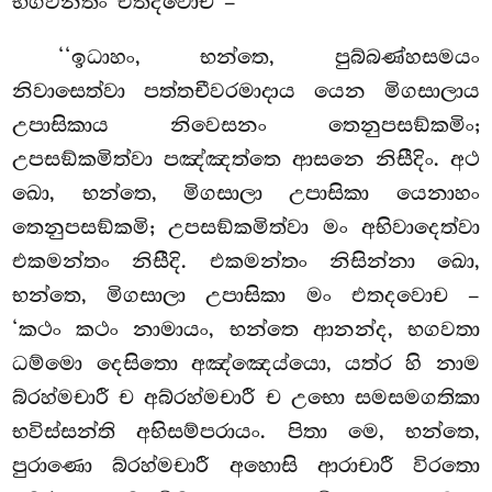
භගවන්තං එතදවොච –
‘‘ඉධාහං, භන්තෙ, පුබ්බණ්හසමයං
නිවාසෙත්වා පත්තචීවරමාදාය යෙන මිගසාලාය
උපාසිකාය නිවෙසනං තෙනුපසඞ්කමිං;
උපසඞ්කමිත්වා පඤ්ඤත්තෙ ආසනෙ නිසීදිං. අථ
ඛො, භන්තෙ, මිගසාලා උපාසිකා යෙනාහං
තෙනුපසඞ්කමි; උපසඞ්කමිත්වා මං අභිවාදෙත්වා
එකමන්තං නිසීදි. එකමන්තං
නිසින්නා ඛො,
භන්තෙ, මිගසාලා උපාසිකා මං එතදවොච –
‘කථං කථං නාමායං, භන්තෙ ආනන්ද, භගවතා
ධම්මො දෙසිතො අඤ්ඤෙය්යො, යත්ර හි නාම
බ්රහ්මචාරී ච අබ්රහ්මචාරී ච උභො සමසමගතිකා
භවිස්සන්ති අභිසම්පරායං. පිතා මෙ, භන්තෙ,
පුරාණො බ්රහ්මචාරී අහොසි ආරාචාරී විරතො