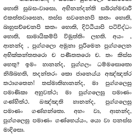
හොති සුඛසංවාසො, අභිනන්දන්ති සබ්රහ්මචාරී
එකත්තවාසෙන, තස්ස සවනෙනපි කතං හොති,
බාහුසච්චෙනපි කතං හොති, දිට්ඨියාපි පටිවිද්ධං
හොති, සාමායිකම්පි විමුත්තිං ලභති. අයං
,
ආනන්ද
, පුග්ගලො අමුනා පුරිමෙන පුග්ගලෙන
අභික්කන්තතරො ච පණීතතරො ච. තං කිස්ස
හෙතු? ඉමං හානන්ද, පුග්ගලං ධම්මසොතො
නිබ්බහති, තදන්තරං කො ජානෙය්ය අඤ්ඤත්ර
තථාගතෙන! තස්මාතිහානන්ද, මා පුග්ගලෙසු
පමාණිකා අහුවත්ථ; මා පුග්ගලෙසු පමාණං
ගණ්හිත්ථ. ඛඤ්ඤති හානන්ද, පුග්ගලෙසු
පමාණං ගණ්හන්තො. අහං වා, ආනන්ද,
පුග්ගලෙසු පමාණං ගණ්හෙය්යං, යො වා පනස්ස
මාදිසො.