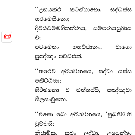
‘‘උභයත්ථ කටග්ගාහො, සද්ධස්ස
ඝරමෙසිනො;
දිට්ඨධම්මහිතත්ථාය, සම්පරායසුඛාය
📜
ච;
එවමෙතං ගහට්ඨානං, චාගො
පුඤ්ඤං පවඩ්ඪති.
‘‘තථෙව අරියවිනයෙ, සද්ධා යස්ස
පතිට්ඨිතා;
හිරීමනො ච ඔත්තප්පී, පඤ්ඤවා
සීලසංවුතො.
‘‘එසො ඛො අරියවිනයෙ, ‘සුඛජීවී’ති
වුච්චති;
නිරාමිසං සුඛං ලද්ධා, උපෙක්ඛං