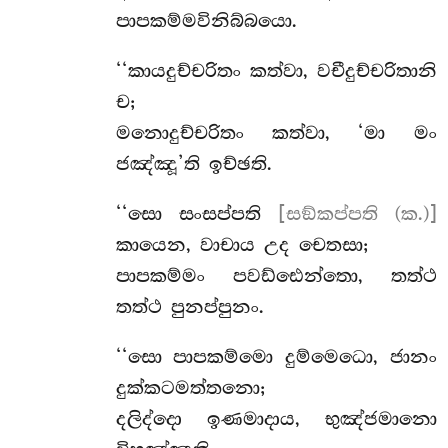
පාපකම්මවිනිබ්බයො.
‘‘කායදුච්චරිතං කත්වා, වචීදුච්චරිතානි
ච;
මනොදුච්චරිතං කත්වා, ‘මා මං
ජඤ්ඤූ’ති ඉච්ඡති.
‘‘සො
සංසප්පති
[සඞ්කප්පති (ක.)]
කායෙන, වාචාය උද චෙතසා;
පාපකම්මං පවඩ්ඪෙන්තො, තත්ථ
තත්ථ පුනප්පුනං.
‘‘සො පාපකම්මො දුම්මෙධො, ජානං
දුක්කටමත්තනො;
දලිද්දො ඉණමාදාය, භුඤ්ජමානො