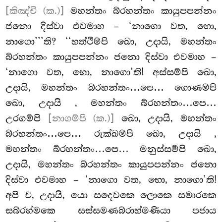
[කිඤ්චි (ක.)]
මහන්තං බ්රහන්තං කායුපපන්නං
ජනො දිස්වා එවමාහ – ‘නාගො වත, භො,
නාගො’’’ති? ‘‘හත්ථිම්පි ඛො, උදායි, මහන්තං
බ්රහන්තං කායුපපන්නං ජනො දිස්වා එවමාහ –
‘නාගො වත, භො, නාගො’ති! අස්සම්පි ඛො,
උදායි, මහන්තං බ්රහන්තං…පෙ… ගොණම්පි
ඛො, උදායි
, මහන්තං බ්රහන්තං…පෙ…
උරගම්පි
[නාගම්පි (ක.)]
ඛො, උදායි, මහන්තං
බ්රහන්තං…පෙ… රුක්ඛම්පි ඛො, උදායි
,
මහන්තං බ්රහන්තං…පෙ… මනුස්සම්පි ඛො,
උදායි, මහන්තං බ්රහන්තං කායුපපන්නං ජනො
දිස්වා එවමාහ – ‘නාගො වත, භො, නාගො’ති!
අපි ච, උදායි, යො සදෙවකෙ ලොකෙ සමාරකෙ
සබ්රහ්මකෙ සස්සමණබ්රාහ්මණියා පජාය