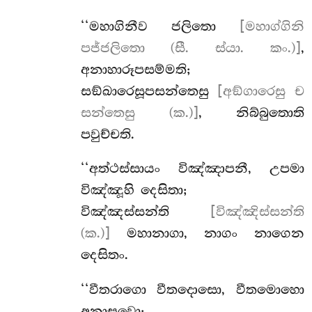
‘‘මහාගිනීව
ජලිතො
[මහාග්ගිනි
පජ්ජලිතො (සී. ස්යා. කං.)]
,
අනාහාරූපසම්මති;
සඞ්ඛාරෙසූපසන්තෙසු
[අඞ්ගාරෙසු ච
සන්තෙසු (ක.)]
, නිබ්බුතොති
පවුච්චති.
‘‘අත්ථස්සායං විඤ්ඤාපනී, උපමා
විඤ්ඤූහි දෙසිතා;
විඤ්ඤස්සන්ති
[විඤ්ඤිස්සන්ති
(ක.)]
මහානාගා, නාගං නාගෙන
දෙසිතං.
‘‘වීතරාගො
වීතදොසො, වීතමොහො
අනාසවො;