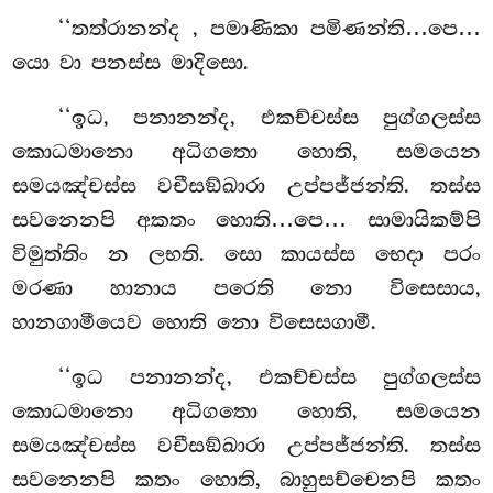
‘‘තත්රානන්ද
, පමාණිකා පමිණන්ති…පෙ…
යො වා පනස්ස මාදිසො.
‘‘ඉධ, පනානන්ද, එකච්චස්ස පුග්ගලස්ස
කොධමානො අධිගතො හොති, සමයෙන
සමයඤ්චස්ස වචීසඞ්ඛාරා උප්පජ්ජන්ති. තස්ස
සවනෙනපි අකතං හොති…පෙ… සාමායිකම්පි
විමුත්තිං න ලභති. සො කායස්ස භෙදා පරං
මරණා හානාය පරෙති නො විසෙසාය,
හානගාමීයෙව හොති නො විසෙසගාමී.
‘‘ඉධ පනානන්ද, එකච්චස්ස පුග්ගලස්ස
කොධමානො අධිගතො හොති, සමයෙන
සමයඤ්චස්ස වචීසඞ්ඛාරා උප්පජ්ජන්ති. තස්ස
සවනෙනපි කතං
හොති, බාහුසච්චෙනපි කතං