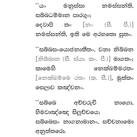
‘‘යං
මනුස්සා නමස්සන්ති,
සබ්බධම්මාන පාරගුං;
දෙවාපි තං
[නං (සී. පී.)]
නමස්සන්ති, ඉති මෙ අරහතො සුතං.
‘‘සබ්බසංයොජනාතීතං, වනා නිබ්බන
[නිබ්බාන (සී. ස්යා. කං. පී.)]
මාගතං;
කාමෙහි නෙක්ඛම්මරතං
[නෙක්ඛම්මෙ රතං (ක. සී.)]
, මුත්තං
සෙලාව කඤ්චනං.
‘‘සබ්බෙ අච්චරුචී නාගො,
හිමවාඤ්ඤෙ සිලුච්චයෙ;
සබ්බෙසං
නාගනාමානං, සච්චනාමො
අනුත්තරො.