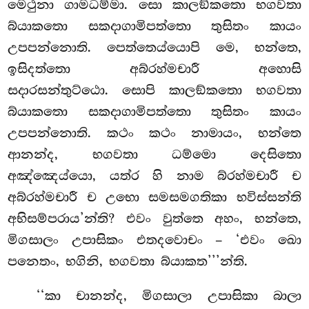
මෙථුනා ගාමධම්මා. සො කාලඞ්කතො භගවතා
බ්යාකතො සකදාගාමිපත්තො තුසිතං කායං
උපපන්නොති. පෙත්තෙය්යොපි මෙ, භන්තෙ,
ඉසිදත්තො අබ්රහ්මචාරී අහොසි
සදාරසන්තුට්ඨො. සොපි කාලඞ්කතො භගවතා
බ්යාකතො සකදාගාමිපත්තො
තුසිතං කායං
උපපන්නොති. කථං කථං නාමායං, භන්තෙ
ආනන්ද, භගවතා ධම්මො දෙසිතො
අඤ්ඤෙය්යො, යත්ර හි නාම බ්රහ්මචාරී ච
අබ්රහ්මචාරී
ච උභො සමසමගතිකා භවිස්සන්ති
අභිසම්පරාය’න්ති? එවං වුත්තෙ අහං, භන්තෙ,
මිගසාලං උපාසිකං එතදවොචං – ‘එවං ඛො
පනෙතං, භගිනි, භගවතා බ්යාකත’’’න්ති.
‘‘කා චානන්ද, මිගසාලා උපාසිකා බාලා