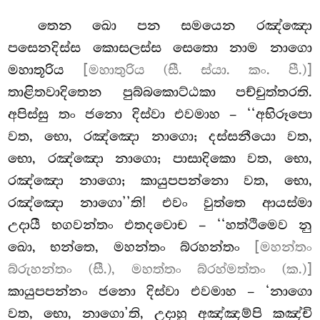
තෙන ඛො පන සමයෙන රඤ්ඤො
පසෙනදිස්ස කොසලස්ස සෙතො නාම නාගො
මහාතූරිය
[මහාතුරිය (සී. ස්යා. කං. පී.)]
තාළිතවාදිතෙන පුබ්බකොට්ඨකා පච්චුත්තරති.
අපිස්සු තං ජනො දිස්වා එවමාහ – ‘‘අභිරූපො
වත, භො, රඤ්ඤො නාගො; දස්සනීයො වත,
භො, රඤ්ඤො නාගො; පාසාදිකො වත, භො,
රඤ්ඤො නාගො; කායුපපන්නො වත, භො,
රඤ්ඤො නාගො’’ති! එවං වුත්තෙ ආයස්මා
උදායී භගවන්තං එතදවොච – ‘‘හත්ථිමෙව නු
ඛො, භන්තෙ, මහන්තං බ්රහන්තං
[මහන්තං
බ්රුහන්තං (සී.), මහත්තං බ්රහ්මත්තං (ක.)]
කායුපපන්නං ජනො දිස්වා එවමාහ – ‘නාගො
වත, භො, නාගො’ති, උදාහු අඤ්ඤම්පි කඤ්චි