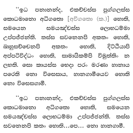
‘‘ඉධ පනානන්ද, එකච්චස්ස පුග්ගලස්ස
කොධමානො අධිගතො
[අවිගතො (ක.)]
හොති,
සමයෙන සමයඤ්චස්ස ලොභධම්මා
උප්පජ්ජන්ති. තස්ස සවනෙනපි අකතං හොති,
බාහුසච්චෙනපි අකතං හොති, දිට්ඨියාපි
අප්පටිවිද්ධං හොති, සාමායිකම්පි විමුත්තිං න
ලභති. සො කායස්ස භෙදා පරං මරණා හානාය
පරෙති නො විසෙසාය, හානගාමීයෙව හොති
නො විසෙසගාමී.
‘‘ඉධ පනානන්ද, එකච්චස්ස පුග්ගලස්ස
කොධමානො අධිගතො හොති, සමයෙන
සමයඤ්චස්ස ලොභධම්මා උප්පජ්ජන්ති. තස්ස
සවනෙනපි කතං හොති…පෙ… නො හානගාමී.