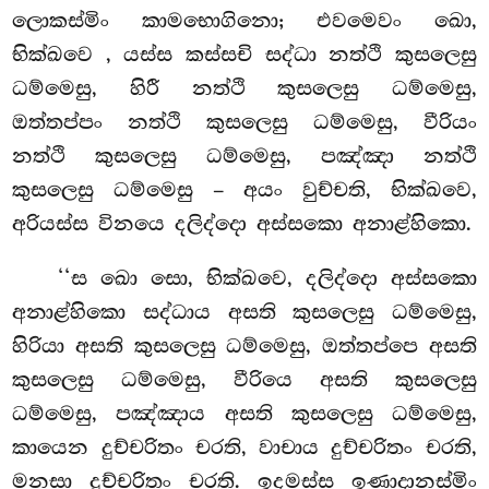
ලොකස්මිං කාමභොගිනො; එවමෙවං ඛො,
භික්ඛවෙ
, යස්ස කස්සචි සද්ධා නත්ථි කුසලෙසු
ධම්මෙසු, හිරී නත්ථි කුසලෙසු ධම්මෙසු,
ඔත්තප්පං නත්ථි කුසලෙසු ධම්මෙසු, වීරියං
නත්ථි කුසලෙසු ධම්මෙසු, පඤ්ඤා නත්ථි
කුසලෙසු ධම්මෙසු – අයං වුච්චති, භික්ඛවෙ,
අරියස්ස විනයෙ දලිද්දො අස්සකො අනාළ්හිකො.
‘‘ස ඛො සො, භික්ඛවෙ, දලිද්දො අස්සකො
අනාළ්හිකො සද්ධාය අසති කුසලෙසු ධම්මෙසු,
හිරියා අසති කුසලෙසු ධම්මෙසු, ඔත්තප්පෙ අසති
කුසලෙසු ධම්මෙසු, වීරියෙ අසති කුසලෙසු
ධම්මෙසු, පඤ්ඤාය අසති
කුසලෙසු ධම්මෙසු,
කායෙන දුච්චරිතං චරති, වාචාය දුච්චරිතං චරති,
මනසා දුච්චරිතං චරති. ඉදමස්ස ඉණාදානස්මිං