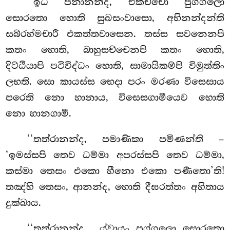
‘‘ඉධ පනානන්ද, එකච්චො පුග්ගලො
සොරතො හොති සුඛසංවාසො, අභිනන්දන්ති
සබ්රහ්මචාරී එකත්තවාසෙන. තස්ස සවනෙනපි
කතං හොති, බාහුසච්චෙනපි කතං හොති,
දිට්ඨියාපි පටිවිද්ධං හොති, සාමායිකම්පි විමුත්තිං
ලභති. සො කායස්ස භෙදා පරං මරණා විසෙසාය
පරෙති නො හානාය, විසෙසගාමීයෙව හොති
නො හානගාමී.
‘‘තත්රානන්ද, පමාණිකා පමිණන්ති –
‘ඉමස්සපි තෙව ධම්මා අපරස්සපි තෙව ධම්මා,
කස්මා තෙසං එකො හීනො එකො පණීතො’ති!
තඤ්හි තෙසං, ආනන්ද, හොති දීඝරත්තං අහිතාය
දුක්ඛාය.
‘‘තත්රානන්ද
, ය්වායං පුග්ගලො සොරතො