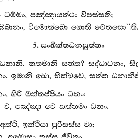
 ධම්මං, පඤ්ඤායත්ථං විපස්සති;
්බානං, විමොක්ඛො හොති චෙතසො’’ති. 
5. සංඛිත්තධනසුත්තං
ෙ, ධනානි. කතමානි සත්ත? සද්ධාධනං, ස
ං. ඉමානි
ඛො, භික්ඛවෙ, සත්ත ධනානීත
ං, හිරී ඔත්තප්පියං ධනං;
 ච, පඤ්ඤා වෙ සත්තමං ධනං.
්ථි, ඉත්ථියා පුරිසස්ස වා;
ු, අමොඝං තස්ස ජීවිතං.