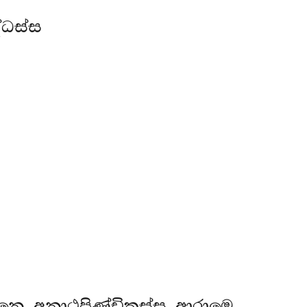
ධස්ස
නෙ අනාථපිණ්ඩිකස්ස ආරාමෙ.