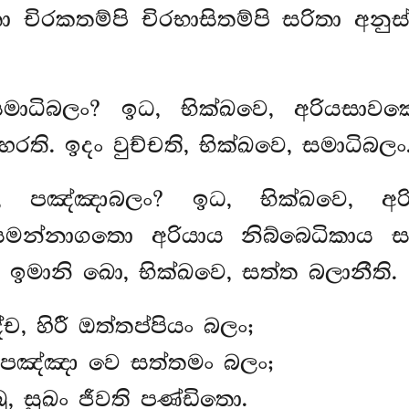
කතම්පි චිරභාසිතම්පි සරිතා අනුස්සරි
සමාධිබලං? ඉධ, භික්ඛවෙ, අරියසාව
රති. ඉදං වුච්චති, භික්ඛවෙ, සමාධිබලං
ෙ, පඤ්ඤාබලං? ඉධ, භික්ඛවෙ, 
න්නාගතො අරියාය නිබ්බෙධිකාය සම්
. ඉමානි ඛො, භික්ඛවෙ, සත්ත බලානීති.
්ච, හිරී ඔත්තප්පියං බලං;
, පඤ්ඤා වෙ සත්තමං බලං;
ු, සුඛං ජීවති පණ්ඩිතො.