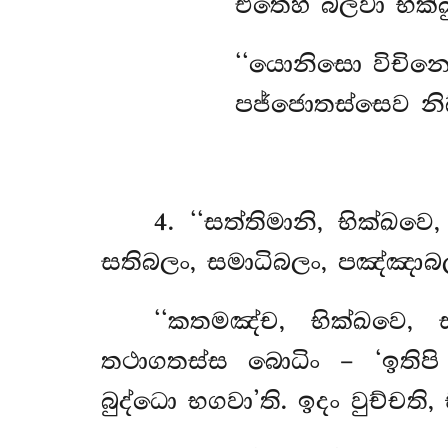
එතෙහි බලවා භික්ඛ
‘‘යොනිසො
විචින
පජ්ජොතස්සෙව නිබ
4
. ‘‘සත්තිමානි, භික්ඛව
සතිබලං, සමාධිබලං, පඤ්ඤාබ
‘‘කතමඤ්ච, භික්ඛවෙ, 
තථාගතස්ස බොධිං – ‘ඉතිප
බුද්ධො භගවා’ති. ඉදං වුච්චති,