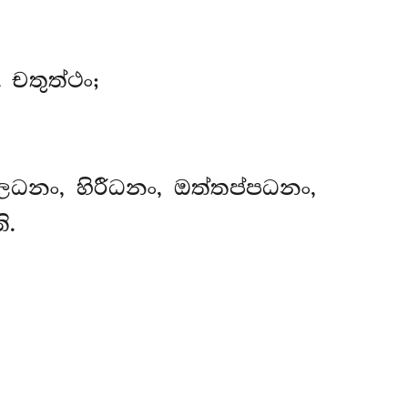
චතුත්ථං;
ීලධනං, හිරීධනං, ඔත්තප්පධනං,
ි.