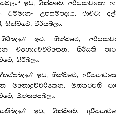
රියබලං? ඉධ, භික්ඛවෙ, අරියසාවකො ආ
ං ධම්මානං උපසම්පදාය, ථාමවා දළ්
, භික්ඛවෙ, වීරියබලං.
හිරීබලං? ඉධ, භික්ඛවෙ, අරියසාව
රිතෙන මනොදුච්චරිතෙන, හිරීයති 
ඛවෙ, හිරීබලං.
්තප්පබලං? ඉධ, භික්ඛවෙ, අරියසාවකො
ිතෙන මනොදුච්චරිතෙන, ඔත්තප්පති 
ක්ඛවෙ, ඔත්තප්පබලං.
, සතිබලං? ඉධ, භික්ඛවෙ, අරියස