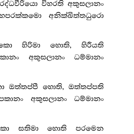
රද්ධවීරියො විහරති අකුසලානං
හපරක්කමො අනික්ඛිත්තධුරො
කො හිරිමා හොති, හිරීයති
පාපකානං
අකුසලානං ධම්මානං
 ඔත්තප්පී හොති, ඔත්තප්පති
පාපකානං අකුසලානං ධම්මානං
ාවකො
සතිමා හොති පරමෙන