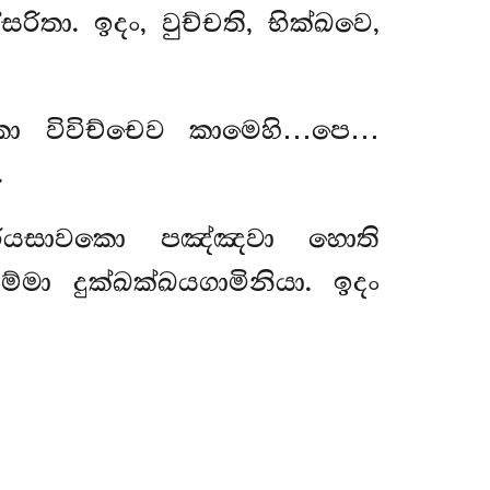
තා. ඉදං, වුච්චති, භික්ඛවෙ,
කො විවිච්චෙව කාමෙහි…පෙ…
.
අරියසාවකො පඤ්ඤවා හොති
මා දුක්ඛක්ඛයගාමිනියා. ඉදං