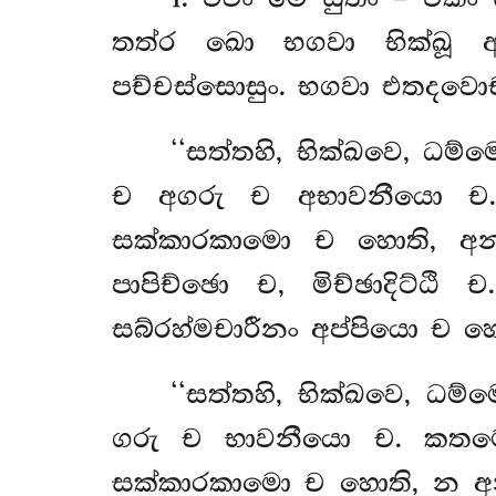
තත්ර ඛො භගවා භික්ඛූ ආම
පච්චස්සොසුං. භගවා එතදවො
‘‘සත්තහි, භික්ඛවෙ, ධම
ච අගරු ච අභාවනීයො ච. 
සක්කාරකාමො ච හොති, අන
පාපිච්ඡො ච, මිච්ඡාදිට්ඨ
සබ්රහ්මචාරීනං අප්පියො ච
‘‘සත්තහි, භික්ඛවෙ, ධම
ගරු ච භාවනීයො ච. කතම
සක්කාරකාමො ච හොති, න අනව