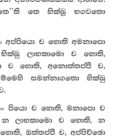
්තෙ’’ති තෙ භික්ඛූ භගවතො
රීනං අප්පියො ච හොති අමනාපො
 භික්ඛු ලාභකාමො
ච හොති,
 ච හොති, අනොත්තප්පී ච,
ධම්මෙහි සමන්නාගතො භික්ඛු
ච.
රීනං පියො ච හොති, මනාපො ච
්ඛු න ලාභකාමො ච හොති, න
ති, ඔත්තප්පී ච, අප්පිච්ඡො