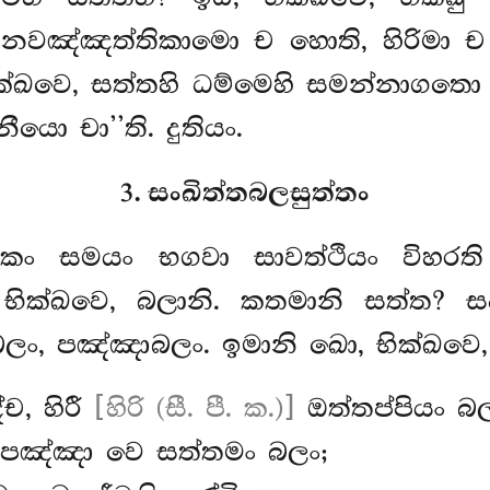
ඤ්ඤත්තිකාමො ච හොති, හිරිමා ච හො
ික්ඛවෙ, සත්තහි ධම්මෙහි සමන්නාගතො භ
ො චා’’ති. දුතියං.
3. සංඛිත්තබලසුත්තං
කං සමයං භගවා සාවත්ථියං විහරති
 භික්ඛවෙ, බලානි. කතමානි සත්ත? සද
බලං, පඤ්ඤාබලං. ඉමානි ඛො, භික්ඛවෙ,
්ච, හිරී
[හිරි (සී. පී. ක.)]
ඔත්තප්පියං බල
, පඤ්ඤා වෙ සත්තමං බලං;