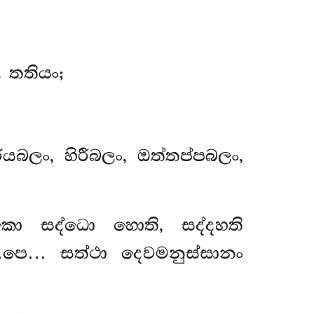
 තතියං;
ියබලං, හිරීබලං, ඔත්තප්පබලං,
වකො සද්ධො හොති, සද්දහති
…පෙ… සත්ථා දෙවමනුස්සානං