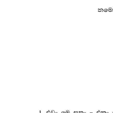
නමො
1
. එවං
මෙ සුතං – එකං 