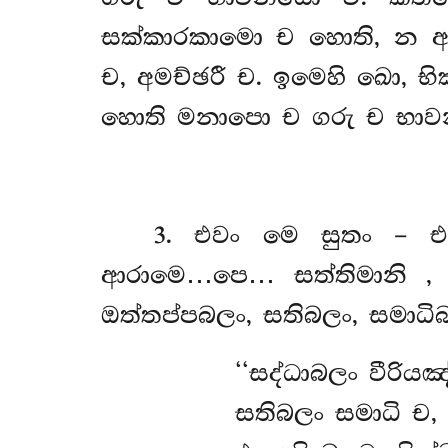
සක්කාරකාමො ච හොති, න අනව
ච, අමච්ඡරී ච. ඉමෙහි ඛො, භ
හොති මනාපො ච ගරු ච භාවනීය
3
. එවං මෙ සුතං – එ
ආරාමෙ…පෙ… සත්තිමානි
,
ඔත්තප්පබලං, සතිබලං, සමාධි
‘‘සද්ධාබලං
වීරියඤ
සතිබලං සමාධි ච