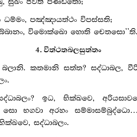
ු, සුඛං ජීවති පණ්ඩිතො;
ෙ ධම්මං, පඤ්ඤායත්ථං විපස්සති;
්බානං, විමොක්ඛො හොති චෙතසො’’ති.
4. විත්ථතබලසුත්තං
ෙ, බලානි. කතමානි සත්ත? සද්ධාබල, වීර
ලං.
සද්ධාබලං? ඉධ, භික්ඛවෙ, අරියසා
ි සො භගවා අරහං සම්මාසම්බුද්ධො
 භික්ඛවෙ, සද්ධාබලං.