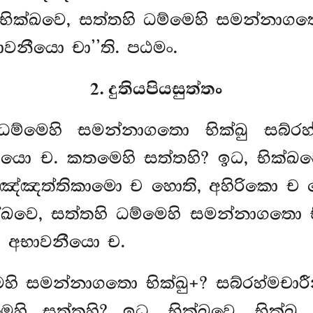
, භික්ඛවෙ, සත්තහි ධම්මෙහි සමන්නාගත
නීයො චා’’ති. පඨමං.
2. දුතියපියසුත්තං
, ධම්මෙහි සමන්නාගතො භික්ඛු සබ්ර
ො ච. කතමෙහි සත්තහි? ඉධ, භික්ඛවෙ
ඤත්තිකාමො ච හොති, අහිරිකො ච හො
ක්ඛවෙ, සත්තහි ධම්මෙහි සමන්නාගතො භි
 අභාවනීයො ච.
්මෙහි සමන්නාගතො භික්ඛු+? සබ්රහ්ම
හි සත්තහි? ඉධ, භික්ඛවෙ, භික්