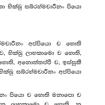
ො භික්ඛු සබ්රහ්මචාරීනං පියො
හ්මචාරීනං අප්පියො ච හොති
, භික්ඛු ලාභකාමො ච හොති,
ති, අනොත්තප්පී ච, ඉස්සුකී
ක්ඛු සබ්රහ්මචාරීනං අප්පියො
චාරීනං පියො ච හොති මනාපො ච
ඛු න ලාභකාමො ච හොති, න