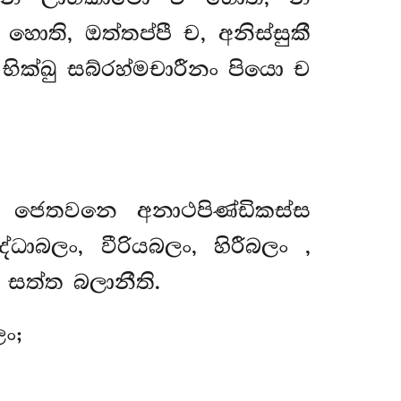
ති, ඔත්තප්පී ච, අනිස්සුකී
ික්ඛු සබ්රහ්මචාරීනං පියො ච
 ජෙතවනෙ අනාථපිණ්ඩිකස්ස
්ධාබලං, වීරියබලං, හිරීබලං
,
 සත්ත බලානීති.
ං;