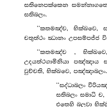
සතිනෙපක්කෙන සමන්නාගතො චිර
සතිබලං.
‘‘කතමඤ්ච, භික්ඛවෙ, 
චතුත්ථං ඣානං උපසම්පජ්ජ විහ
‘‘කතමඤ්ච
, භික්ඛව
උදයත්ථගාමිනියා පඤ්ඤාය සම
වුච්චති, භික්ඛවෙ, පඤ්ඤාබලං
‘‘සද්ධාබලං වීරියඤ
සතිබලං සමාධි ච
එතෙහි බලවා භික්ඛ