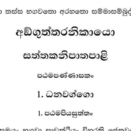
 තස්ස භගවතො අරහතො සම්මාසම්බුද්
අඞ්ගුත්තරනිකායො
සත්තකනිපාතපාළි
පඨමපණ්ණාසකං
1. ධනවග්ගො
1. පඨමපියසුත්තං
සමයං භගවා සාවත්ථියං විහරති ජෙතව