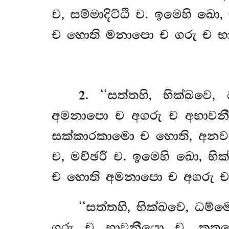
ච, සම්මාදිට්ඨි ච. ඉමෙහි ඛො
ච හොති මනාපො ච ගරු ච භාව
2
. ‘‘සත්තහි, භික්ඛවෙ
අමනාපො ච අගරු ච අභාවනීය
සක්කාරකාමො ච හොති, අනවඤ්
ච, මච්ඡරී ච. ඉමෙහි ඛො, භි
ච හොති අමනාපො ච අගරු ච
‘‘සත්තහි, භික්ඛවෙ, ධම
ගරු ච භාවනීයො ච. කතමෙ