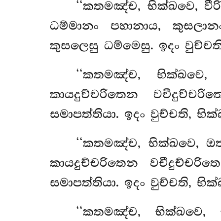
‘‘කතමඤ්ච, භික්ඛවෙ, වී
ධම්මානං පහානාය, කුසලාන
කුසලෙසු ධම්මෙසු. ඉදං වුච්චති
‘‘කතමඤ්ච, භික්ඛවෙ, 
කායදුච්චරිතෙන වචීදුච්ච
සමාපත්තියා. ඉදං වුච්චති, භික්
‘‘කතමඤ්ච, භික්ඛවෙ, ඔත
කායදුච්චරිතෙන වචීදුච්චර
සමාපත්තියා. ඉදං වුච්චති, භි
‘‘කතමඤ්ච, භික්ඛවෙ