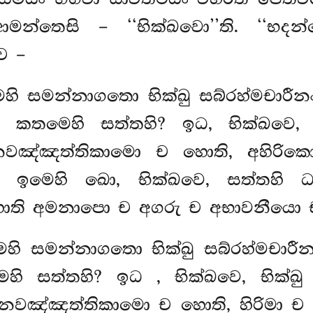
න්තෙසි – ‘‘භික්ඛවො’’ති. ‘‘භදන
ච –
්මෙහි සමන්නාගතො භික්ඛු සබ්රහ්මචා
කතමෙහි සත්තහි? ඉධ, භික්ඛවෙ,
වඤ්ඤත්තිකාමො ච හොති, අහිරිකො
ි ච. ඉමෙහි ඛො, භික්ඛවෙ, සත්තහි 
 හොති අමනාපො ච අගරු ච අභාවනීයො 
්මෙහි සමන්නාගතො භික්ඛු සබ්රහ්මචා
ෙහි සත්තහි? ඉධ
, භික්ඛවෙ, භික
ඤ්ඤත්තිකාමො ච හොති, හිරිමා ච හො