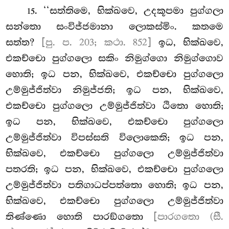
. ‘‘සත්තිමෙ, භික්ඛවෙ, උදකූපමා පුග්ගලා
15
සන්තො සංවිජ්ජමානා ලොකස්මිං. කතමෙ
සත්ත?
[පු. ප. 203; කථා. 852]
ඉධ, භික්ඛවෙ,
එකච්චො පුග්ගලො සකිං නිමුග්ගො නිමුග්ගොව
හොති; ඉධ පන, භික්ඛවෙ, එකච්චො පුග්ගලො
උම්මුජ්ජිත්වා නිමුජ්ජති; ඉධ පන, භික්ඛවෙ,
එකච්චො පුග්ගලො උම්මුජ්ජිත්වා ඨිතො හොති;
ඉධ පන, භික්ඛවෙ, එකච්චො පුග්ගලො
උම්මුජ්ජිත්වා විපස්සති විලොකෙති; ඉධ පන,
භික්ඛවෙ, එකච්චො පුග්ගලො උම්මුජ්ජිත්වා
පතරති; ඉධ පන, භික්ඛවෙ, එකච්චො
පුග්ගලො
උම්මුජ්ජිත්වා පතිගාධප්පත්තො හොති; ඉධ
පන,
භික්ඛවෙ, එකච්චො පුග්ගලො උම්මුජ්ජිත්වා
තිණ්ණො හොති පාරඞ්ගතො
[පාරගතො (සී.