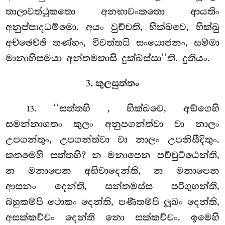
තාලාවත්ථුකතො අනභාවංකතො ආයතිං
අනුප්පාදධම්මො. අයං වුච්චති, භික්ඛවෙ, භික්ඛු
අච්ඡෙච්ඡි තණ්හං, විවත්තයි සංයොජනං, සම්මා
මානාභිසමයා අන්තමකාසි දුක්ඛස්සා’’ති. දුතියං.
3. කුලසුත්තං
. ‘‘සත්තහි
, භික්ඛවෙ, අඞ්ගෙහි
13
සමන්නාගතං කුලං අනුපගන්ත්වා වා නාලං
උපගන්තුං, උපගන්ත්වා
වා නාලං උපනිසීදිතුං.
කතමෙහි සත්තහි? න මනාපෙන පච්චුට්ඨෙන්ති,
න මනාපෙන අභිවාදෙන්ති, න මනාපෙන
ආසනං දෙන්ති, සන්තමස්ස පරිගුහන්ති,
බහුකම්පි ථොකං දෙන්ති, පණීතම්පි ලූඛං දෙන්ති,
අසක්කච්චං දෙන්ති නො සක්කච්චං. ඉමෙහි