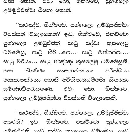
ඨිතා හොති. එවං ඛො, භික්ඛවෙ, පුග්ගලො
උම්මුජ්ජිත්වා ඨිතො හොති.
‘‘කථඤ්ච, භික්ඛවෙ, පුග්ගලො උම්මුජ්ජිත්වා
විපස්සති විලොකෙති? ඉධ, භික්ඛවෙ, එකච්චො
පුග්ගලො උම්මුජ්ජති සාධු සද්ධා කුසලෙසු
ධම්මෙසු, සාධු හිරී…පෙ… සාධු ඔත්තප්පං…
සාධු වීරියං… සාධු පඤ්ඤා කුසලෙසු ධම්මෙසූති.
සො තිණ්ණං සංයොජනානං පරික්ඛයා
සොතාපන්නො
හොති අවිනිපාතධම්මො නියතො
සම්බොධිපරායණො. එවං ඛො, භික්ඛවෙ,
පුග්ගලො උම්මුජ්ජිත්වා විපස්සති විලොකෙති.
‘‘කථඤ්ච, භික්ඛවෙ, පුග්ගලො උම්මුජ්ජිත්වා
පතරති? ඉධ, භික්ඛවෙ, එකච්චො පුග්ගලො
උම්මුජ්ජති
සාධු සද්ධා කුසලෙසු ධම්මෙසු, සාධු