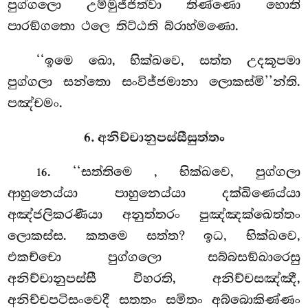
පුග්ගලො උම්මුජ්ජිත්වා තිණ්ණො හොති
පාරඞ්ගතො ථලෙ තිට්ඨති බ්රාහ්මණො.
‘‘ඉමෙ ඛො, භික්ඛවෙ, සත්ත උදකූපමා
පුග්ගලා සන්තො සංවිජ්ජමානා ලොකස්මි’’න්ති.
පඤ්චමං.
6. අනිච්චානුපස්සීසුත්තං
. ‘‘සත්තිමෙ
, භික්ඛවෙ, පුග්ගලා
16
ආහුනෙය්යා පාහුනෙය්යා දක්ඛිණෙය්යා
අඤ්ජලිකරණීයා අනුත්තරං පුඤ්ඤක්ඛෙත්තං
ලොකස්ස. කතමෙ සත්ත? ඉධ, භික්ඛවෙ,
එකච්චො පුග්ගලො සබ්බසඞ්ඛාරෙසු
අනිච්චානුපස්සී විහරති, අනිච්චසඤ්ඤී,
අනිච්චපටිසංවෙදී සතතං සමිතං අබ්බොකිණ්ණං