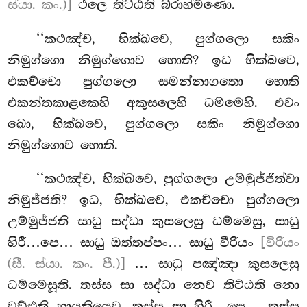
ස්යා. කං.)]
ථලෙ තිට්ඨති බ්රාහ්මණො.
‘‘කථඤ්ච, භික්ඛවෙ, පුග්ගලො සකිං
නිමුග්ගො නිමුග්ගොව හොති? ඉධ භික්ඛවෙ,
එකච්චො පුග්ගලො සමන්නාගතො හොති
එකන්තකාළකෙහි අකුසලෙහි ධම්මෙහි. එවං
ඛො, භික්ඛවෙ, පුග්ගලො සකිං නිමුග්ගො
නිමුග්ගොව හොති.
‘‘කථඤ්ච, භික්ඛවෙ, පුග්ගලො උම්මුජ්ජිත්වා
නිමුජ්ජති? ඉධ, භික්ඛවෙ, එකච්චො පුග්ගලො
උම්මුජ්ජති සාධු සද්ධා කුසලෙසු ධම්මෙසු, සාධු
හිරී…පෙ… සාධු ඔත්තප්පං… සාධු වීරියං
[විරියං
(සී. ස්යා. කං. පී.)]
… සාධු පඤ්ඤා කුසලෙසු
ධම්මෙසූති. තස්ස සා සද්ධා නෙව තිට්ඨති නො
වඩ්ඪති හායතියෙව, තස්ස සා හිරී…පෙ… තස්ස