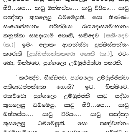
හිරී…පෙ… සාධු ඔත්තප්පං… සාධු වීරියං… සාධු
පඤ්ඤා කුසලෙසු ධම්මෙසූති. සො තිණ්ණං
සංයොජනානං පරික්ඛයා රාගදොසමොහානං
තනුත්තා සකදාගාමී හොති, සකිදෙව
[සකිංදෙව
(ක.)]
ඉමං ලොකං ආගන්ත්වා දුක්ඛස්සන්තං
කරොති
[දුක්ඛස්සන්තකරො හොති (ක.)]
. එවං
ඛො, භික්ඛවෙ, පුග්ගලො උම්මුජ්ජිත්වා පතරති.
‘‘කථඤ්ච, භික්ඛවෙ, පුග්ගලො උම්මුජ්ජිත්වා
පතිගාධප්පත්තො හොති? ඉධ, භික්ඛවෙ,
එකච්චො පුග්ගලො උම්මුජ්ජති සාධු සද්ධා
කුසලෙසු ධම්මෙසු, සාධු හිරී…පෙ… සාධු
ඔත්තප්පං… සාධු වීරියං… සාධු පඤ්ඤා
කුසලෙසු ධම්මෙසූති. සො පඤ්චන්නං