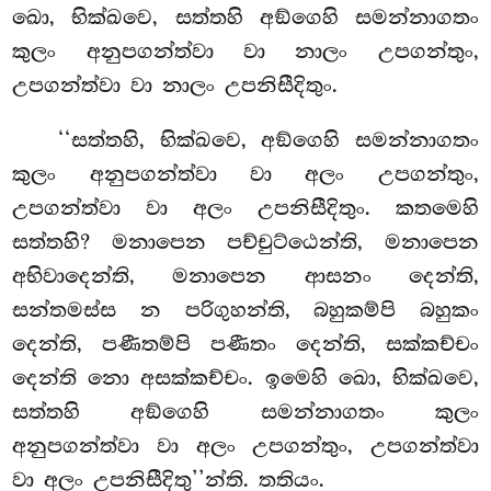
ඛො, භික්ඛවෙ, සත්තහි අඞ්ගෙහි සමන්නාගතං
කුලං අනුපගන්ත්වා වා නාලං උපගන්තුං,
උපගන්ත්වා වා
නාලං උපනිසීදිතුං.
‘‘සත්තහි, භික්ඛවෙ, අඞ්ගෙහි සමන්නාගතං
කුලං අනුපගන්ත්වා වා අලං උපගන්තුං,
උපගන්ත්වා වා අලං උපනිසීදිතුං. කතමෙහි
සත්තහි? මනාපෙන පච්චුට්ඨෙන්ති, මනාපෙන
අභිවාදෙන්ති, මනාපෙන ආසනං දෙන්ති,
සන්තමස්ස න පරිගුහන්ති, බහුකම්පි බහුකං
දෙන්ති, පණීතම්පි පණීතං දෙන්ති, සක්කච්චං
දෙන්ති නො අසක්කච්චං. ඉමෙහි ඛො, භික්ඛවෙ,
සත්තහි අඞ්ගෙහි සමන්නාගතං කුලං
අනුපගන්ත්වා වා අලං උපගන්තුං, උපගන්ත්වා
වා අලං උපනිසීදිතු’’න්ති. තතියං.