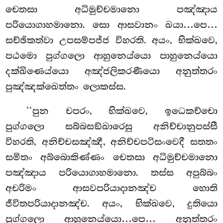
චෙතසා අධිමුච්චමානො පඤ්ඤාය
පරියොගාහමානො. සො ආසවානං ඛයා…පෙ…
සච්ඡිකත්වා
උපසම්පජ්ජ විහරති. අයං, භික්ඛවෙ,
පඨමො පුග්ගලො ආහුනෙය්යො පාහුනෙය්යො
දක්ඛිණෙය්යො අඤ්ජලිකරණීයො අනුත්තරං
පුඤ්ඤක්ඛෙත්තං ලොකස්ස.
‘‘පුන චපරං, භික්ඛවෙ, ඉධෙකච්චො
පුග්ගලො සබ්බසඞ්ඛාරෙසු අනිච්චානුපස්සී
විහරති, අනිච්චසඤ්ඤී, අනිච්චපටිසංවෙදී සතතං
සමිතං අබ්බොකිණ්ණං චෙතසා අධිමුච්චමානො
පඤ්ඤාය පරියොගාහමානො. තස්ස අපුබ්බං
අචරිමං ආසවපරියාදානඤ්ච හොති
ජීවිතපරියාදානඤ්ච. අයං, භික්ඛවෙ, දුතියො
පුග්ගලො ආහුනෙය්යො…පෙ… අනුත්තරං