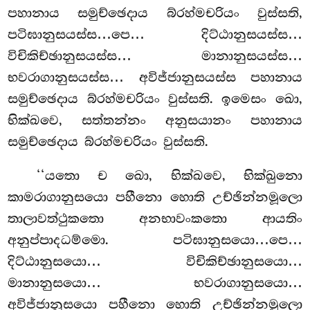
පහානාය සමුච්ඡෙදාය බ්රහ්මචරියං වුස්සති,
පටිඝානුසයස්ස…පෙ… දිට්ඨානුසයස්ස…
විචිකිච්ඡානුසයස්ස… මානානුසයස්ස…
භවරාගානුසයස්ස… අවිජ්ජානුසයස්ස පහානාය
සමුච්ඡෙදාය බ්රහ්මචරියං වුස්සති. ඉමෙසං ඛො,
භික්ඛවෙ, සත්තන්නං අනුසයානං පහානාය
සමුච්ඡෙදාය බ්රහ්මචරියං වුස්සති.
‘‘යතො ච ඛො, භික්ඛවෙ, භික්ඛුනො
කාමරාගානුසයො පහීනො හොති උච්ඡින්නමූලො
තාලාවත්ථුකතො අනභාවංකතො ආයතිං
අනුප්පාදධම්මො. පටිඝානුසයො…පෙ…
දිට්ඨානුසයො… විචිකිච්ඡානුසයො…
මානානුසයො… භවරාගානුසයො…
අවිජ්ජානුසයො පහීනො හොති උච්ඡින්නමූලො