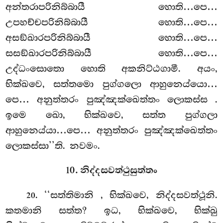
අන්තරාපරිනිබ්බායී හොති…පෙ…
උපහච්චපරිනිබ්බායී
හොති…පෙ…
අසඞ්ඛාරපරිනිබ්බායී හොති…පෙ…
සසඞ්ඛාරපරිනිබ්බායී හොති…පෙ…
උද්ධංසොතො හොති අකනිට්ඨගාමී. අයං,
භික්ඛවෙ, සත්තමො පුග්ගලො ආහුනෙය්යො…
පෙ… අනුත්තරං පුඤ්ඤක්ඛෙත්තං ලොකස්ස
.
ඉමෙ ඛො, භික්ඛවෙ, සත්ත පුග්ගලා
ආහුනෙය්යා…පෙ… අනුත්තරං පුඤ්ඤක්ඛෙත්තං
ලොකස්සා’’ති. නවමං.
10. නිද්දසවත්ථුසුත්තං
. ‘‘සත්තිමානි
, භික්ඛවෙ, නිද්දසවත්ථූනි.
20
කතමානි සත්ත? ඉධ, භික්ඛවෙ, භික්ඛු