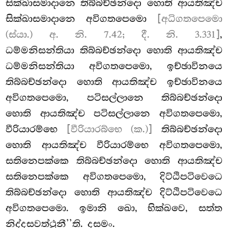
සික්ඛාසමාදානෙ තිබ්බච්ඡන්දො හොති ආයතිඤ්ච
සික්ඛාසමාදානෙ අවිගතපෙමො
[අධිගතපෙමො
(ස්යා.) අ. නි. 7.42; දී. නි. 3.331]
,
ධම්මනිසන්තියා තිබ්බච්ඡන්දො හොති ආයතිඤ්ච
ධම්මනිසන්තියා අවිගතපෙමො, ඉච්ඡාවිනයෙ
තිබ්බච්ඡන්දො හොති ආයතිඤ්ච ඉච්ඡාවිනයෙ
අවිගතපෙමො, පටිසල්ලානෙ තිබ්බච්ඡන්දො
හොති ආයතිඤ්ච පටිසල්ලානෙ අවිගතපෙමො,
වීරියාරම්භෙ
[වීරියාරබ්භෙ (ක.)]
තිබ්බච්ඡන්දො
හොති ආයතිඤ්ච වීරියාරම්භෙ අවිගතපෙමො,
සතිනෙපක්කෙ තිබ්බච්ඡන්දො හොති ආයතිඤ්ච
සතිනෙපක්කෙ අවිගතපෙමො, දිට්ඨිපටිවෙධෙ
තිබ්බච්ඡන්දො හොති ආයතිඤ්ච දිට්ඨිපටිවෙධෙ
අවිගතපෙමො. ඉමානි ඛො, භික්ඛවෙ, සත්ත
නිද්දසවත්ථූනී’’ති. දසමං.