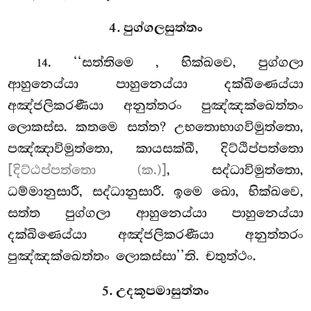
4. පුග්ගලසුත්තං
. ‘‘සත්තිමෙ
, භික්ඛවෙ, පුග්ගලා
14
ආහුනෙය්යා පාහුනෙය්යා දක්ඛිණෙය්යා
අඤ්ජලිකරණීයා අනුත්තරං පුඤ්ඤක්ඛෙත්තං
ලොකස්ස. කතමෙ සත්ත? උභතොභාගවිමුත්තො,
පඤ්ඤාවිමුත්තො, කායසක්ඛී, දිට්ඨිප්පත්තො
[දිට්ඨප්පත්තො (ක.)]
, සද්ධාවිමුත්තො,
ධම්මානුසාරී, සද්ධානුසාරී. ඉමෙ
ඛො, භික්ඛවෙ,
සත්ත පුග්ගලා ආහුනෙය්යා පාහුනෙය්යා
දක්ඛිණෙය්යා අඤ්ජලිකරණීයා අනුත්තරං
පුඤ්ඤක්ඛෙත්තං ලොකස්සා’’ති. චතුත්ථං.
5. උදකූපමාසුත්තං