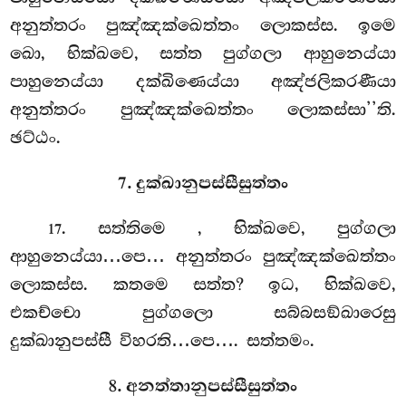
අනුත්තරං පුඤ්ඤක්ඛෙත්තං ලොකස්ස. ඉමෙ
ඛො, භික්ඛවෙ, සත්ත පුග්ගලා ආහුනෙය්යා
පාහුනෙය්යා දක්ඛිණෙය්යා අඤ්ජලිකරණීයා
අනුත්තරං පුඤ්ඤක්ඛෙත්තං ලොකස්සා’’ති.
ඡට්ඨං.
7. දුක්ඛානුපස්සීසුත්තං
. සත්තිමෙ
, භික්ඛවෙ, පුග්ගලා
17
ආහුනෙය්යා…පෙ… අනුත්තරං පුඤ්ඤක්ඛෙත්තං
ලොකස්ස. කතමෙ සත්ත? ඉධ, භික්ඛවෙ,
එකච්චො පුග්ගලො සබ්බසඞ්ඛාරෙසු
දුක්ඛානුපස්සී විහරති…පෙ…. සත්තමං.
8. අනත්තානුපස්සීසුත්තං