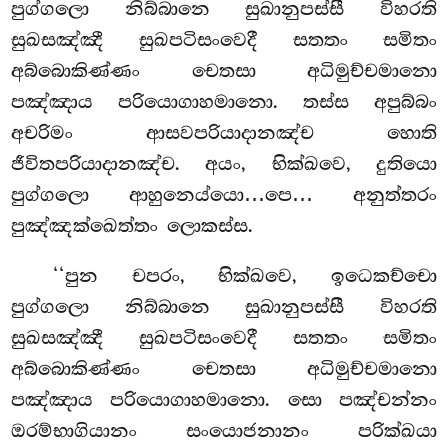
පුග්ගලො නිබ්බානෙ සුඛානුපස්සී විහරති
සුඛසඤ්ඤී සුඛපටිසංවෙදී සතතං සමිතං
අබ්බොකිණ්ණං චෙතසා අධිමුච්චමානො
පඤ්ඤාය පරියොගාහමානො. තස්ස අපුබ්බං
අචරිමං ආසවපරියාදානඤ්ච හොති
ජීවිතපරියාදානඤ්ච. අයං, භික්ඛවෙ, දුතියො
පුග්ගලො ආහුනෙය්යො…පෙ… අනුත්තරං
පුඤ්ඤක්ඛෙත්තං ලොකස්ස.
‘‘පුන චපරං, භික්ඛවෙ, ඉධෙකච්චො
පුග්ගලො නිබ්බානෙ සුඛානුපස්සී විහරති
සුඛසඤ්ඤී සුඛපටිසංවෙදී සතතං සමිතං
අබ්බොකිණ්ණං චෙතසා අධිමුච්චමානො
පඤ්ඤාය පරියොගාහමානො. සො පඤ්චන්නං
ඔරම්භාගියානං සංයොජනානං පරික්ඛයා