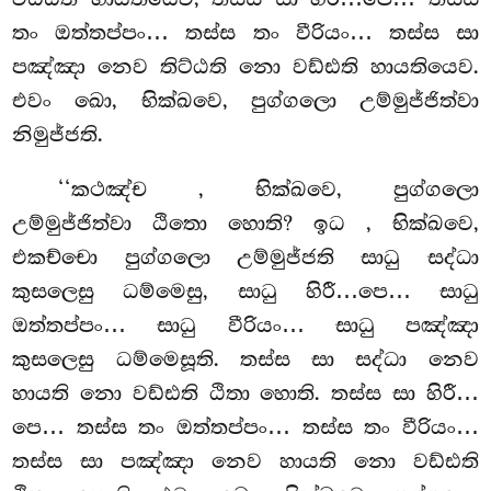
තං ඔත්තප්පං… තස්ස තං වීරියං… තස්ස සා
පඤ්ඤා නෙව තිට්ඨති නො වඩ්ඪති හායතියෙව.
එවං ඛො, භික්ඛවෙ, පුග්ගලො උම්මුජ්ජිත්වා
නිමුජ්ජති.
‘‘කථඤ්ච
, භික්ඛවෙ, පුග්ගලො
උම්මුජ්ජිත්වා ඨිතො හොති? ඉධ
, භික්ඛවෙ,
එකච්චො පුග්ගලො උම්මුජ්ජති සාධු සද්ධා
කුසලෙසු ධම්මෙසු, සාධු හිරී…පෙ… සාධු
ඔත්තප්පං… සාධු වීරියං… සාධු පඤ්ඤා
කුසලෙසු ධම්මෙසූති. තස්ස සා සද්ධා නෙව
හායති නො වඩ්ඪති ඨිතා හොති. තස්ස සා හිරී…
පෙ… තස්ස තං ඔත්තප්පං… තස්ස තං වීරියං…
තස්ස සා පඤ්ඤා නෙව හායති නො වඩ්ඪති