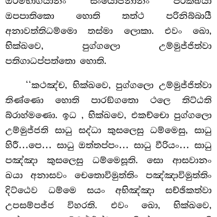
ඔරම්භාගියානං සංයොජනානං පරික්ඛයා
ඔපපාතිකො හොති තත්ථ පරිනිබ්බායී
අනාවත්තිධම්මො තස්මා ලොකා. එවං ඛො,
භික්ඛවෙ, පුග්ගලො උම්මුජ්ජිත්වා
පතිගාධප්පත්තො හොති.
‘‘කථඤ්ච, භික්ඛවෙ, පුග්ගලො උම්මුජ්ජිත්වා
තිණ්ණො හොති පාරඞ්ගතො ථලෙ තිට්ඨති
බ්රාහ්මණො. ඉධ
, භික්ඛවෙ, එකච්චො පුග්ගලො
උම්මුජ්ජති සාධු සද්ධා කුසලෙසු ධම්මෙසු, සාධු
හිරී…පෙ… සාධු ඔත්තප්පං… සාධු වීරියං… සාධු
පඤ්ඤා
කුසලෙසු ධම්මෙසූති. සො ආසවානං
ඛයා අනාසවං චෙතොවිමුත්තිං පඤ්ඤාවිමුත්තිං
දිට්ඨෙව ධම්මෙ සයං අභිඤ්ඤා සච්ඡිකත්වා
උපසම්පජ්ජ විහරති. එවං ඛො, භික්ඛවෙ,