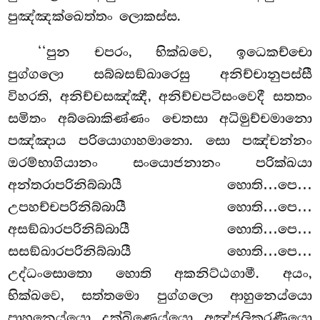
පුඤ්ඤක්ඛෙත්තං ලොකස්ස.
‘‘පුන චපරං, භික්ඛවෙ, ඉධෙකච්චො
පුග්ගලො සබ්බසඞ්ඛාරෙසු අනිච්චානුපස්සී
විහරති, අනිච්චසඤ්ඤී, අනිච්චපටිසංවෙදී සතතං
සමිතං අබ්බොකිණ්ණං චෙතසා අධිමුච්චමානො
පඤ්ඤාය පරියොගාහමානො. සො පඤ්චන්නං
ඔරම්භාගියානං
සංයොජනානං පරික්ඛයා
අන්තරාපරිනිබ්බායී හොති…පෙ…
උපහච්චපරිනිබ්බායී හොති…පෙ…
අසඞ්ඛාරපරිනිබ්බායී හොති…පෙ…
සසඞ්ඛාරපරිනිබ්බායී හොති…පෙ…
උද්ධංසොතො හොති අකනිට්ඨගාමී. අයං,
භික්ඛවෙ, සත්තමො පුග්ගලො ආහුනෙය්යො
පාහුනෙය්යො දක්ඛිණෙය්යො අඤ්ජලිකරණීයො