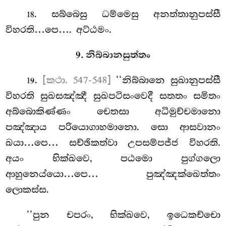
. සබ්බෙසු ධම්මෙසු අනත්තානුපස්සී
18
විහරති…පෙ…. අට්ඨමං.
9. නිබ්බානසුත්තං
.
[කථා. 547-548]
‘‘නිබ්බානෙ
සුඛානුපස්සී
19
විහරති සුඛසඤ්ඤී සුඛපටිසංවෙදී සතතං සමිතං
අබ්බොකිණ්ණං චෙතසා අධිමුච්චමානො
පඤ්ඤාය පරියොගාහමානො. සො ආසවානං
ඛයා…පෙ… සච්ඡිකත්වා උපසම්පජ්ජ විහරති.
අයං භික්ඛවෙ, පඨමො පුග්ගලො
ආහුනෙය්යො…පෙ… පුඤ්ඤක්ඛෙත්තං
ලොකස්ස.
‘‘පුන චපරං, භික්ඛවෙ, ඉධෙකච්චො