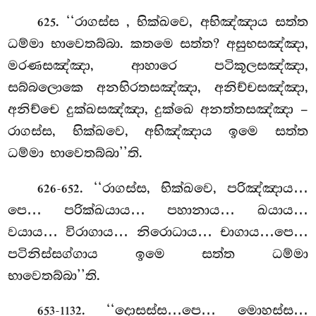
. ‘‘රාගස්ස
, භික්ඛවෙ, අභිඤ්ඤාය සත්ත
625
ධම්මා භාවෙතබ්බා. කතමෙ සත්ත? අසුභසඤ්ඤා,
මරණසඤ්ඤා, ආහාරෙ පටිකූලසඤ්ඤා,
සබ්බලොකෙ අනභිරතසඤ්ඤා, අනිච්චසඤ්ඤා,
අනිච්චෙ දුක්ඛසඤ්ඤා, දුක්ඛෙ අනත්තසඤ්ඤා –
රාගස්ස, භික්ඛවෙ, අභිඤ්ඤාය ඉමෙ සත්ත
ධම්මා භාවෙතබ්බා’’ති.
. ‘‘රාගස්ස, භික්ඛවෙ, පරිඤ්ඤාය…
626-652
පෙ… පරික්ඛයාය… පහානාය… ඛයාය…
වයාය… විරාගාය… නිරොධාය… චාගාය…පෙ…
පටිනිස්සග්ගාය ඉමෙ සත්ත ධම්මා
භාවෙතබ්බා’’ති.
. ‘‘දොසස්ස…පෙ… මොහස්ස…
653-1132