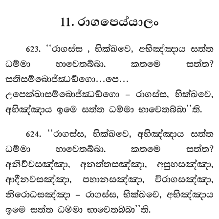
11. රාගපෙය්යාලං
. ‘‘රාගස්ස
, භික්ඛවෙ, අභිඤ්ඤාය සත්ත
623
ධම්මා භාවෙතබ්බා. කතමෙ සත්ත?
සතිසම්බොජ්ඣඞ්ගො…පෙ…
උපෙක්ඛාසම්බොජ්ඣඞ්ගො – රාගස්ස, භික්ඛවෙ,
අභිඤ්ඤාය ඉමෙ සත්ත ධම්මා භාවෙතබ්බා’’ති.
. ‘‘රාගස්ස, භික්ඛවෙ, අභිඤ්ඤාය සත්ත
624
ධම්මා භාවෙතබ්බා. කතමෙ
සත්ත?
අනිච්චසඤ්ඤා, අනත්තසඤ්ඤා, අසුභසඤ්ඤා,
ආදීනවසඤ්ඤා, පහානසඤ්ඤා, විරාගසඤ්ඤා,
නිරොධසඤ්ඤා – රාගස්ස, භික්ඛවෙ, අභිඤ්ඤාය
ඉමෙ සත්ත ධම්මා භාවෙතබ්බා’’ති.