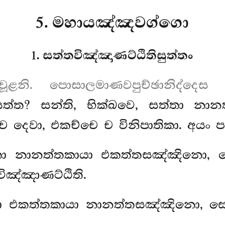
5. මහායඤ්ඤවග්ගො
1. සත්තවිඤ්ඤාණට්ඨිතිසුත්තං
 චූළනි. පොසාලමාණවපුච්ඡානිද්දෙස 
සත්ත? සන්ති, භික්ඛවෙ, සත්තා නා
ච දෙවා, එකච්චෙ ච විනිපාතිකා. අයං ප
්තා නානත්තකායා එකත්තසඤ්ඤිනො, සෙ
විඤ්ඤාණට්ඨිති.
්තා එකත්තකායා නානත්තසඤ්ඤිනො, සෙ