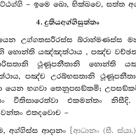
ට්ඨග්ගි – ඉමෙ ඛො, භික්ඛවෙ, සත්ත අග්ග
4. දුතියඅග්ගිසුත්තං
න උග්ගතසරීරස්ස බ්රාහ්මණස්ස 
නි හොන්ති යඤ්ඤත්ථාය
, පඤ්ච වච්ඡ
රිසතානි ථූණූපනීතානි හොන්ති ය
ත්ථාය, පඤ්ච උරබ්භසතානි ථූණූපනීත
 යෙන භගවා තෙනුපසඞ්කමි; උපසඞ්ක
ං වීතිසාරෙත්වා එකමන්තං නිසීද
ගවන්තං එතදවොච –
, අග්ගිස්ස ආදානං
[ආධානං (සී. ස්යා.)