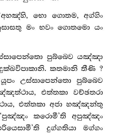
අහඤ්හි, භො ගොතම, අග්ගිං
නුසාසතු මං භවං ගොතමො යං
ස්සාපෙන්තො පුබ්බෙව යඤ්ඤා
ුක්ඛවිපාකානි. කතමානි තීණි
?
 යූපං උස්සාපෙන්තො පුබ්බෙව
ඤ්ඤත්ථාය, එත්තකා වච්ඡතරා
ථාය, එත්තකා අජා හඤ්ඤන්තු
‘පුඤ්ඤං කරොමී’ති අපුඤ්ඤං
යෙසාමී’ති දුග්ගතියා මග්ගං