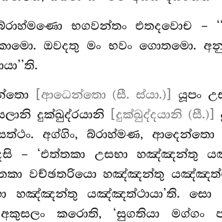
්රාහ්මණො භගවන්තං එතදවොච – ‘‘
තුකාමො. ඔවදතු මං භවං ගොතමො. අ
යා’’ති.
දෙන්තො
[ආධෙන්තො (සී. ස්යා.)]
යූපං
උ
ලානි දුක්ඛුද්රයානි
[දුක්ඛුද්දයානි (සී.)]
ද
ත්ථං. අග්ගිං, බ්රාහ්මණ, ආදෙන්තො
ෙසි – ‘එත්තකා උසභා හඤ්ඤන්තු ය
තකා වච්ඡතරියො හඤ්ඤන්තු යඤ්ඤත්
ා හඤ්ඤන්තු යඤ්ඤත්ථායා’ති. සො 
කුසලං කරොති, ‘සුගතියා මග්ගං පරි