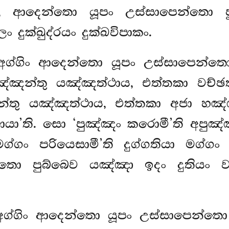
හ්මණ, ආදෙන්තො යූපං උස්සාපෙන්තො
දුක්ඛුද්රයං දුක්ඛවිපාකං.
, අග්ගිං ආදෙන්තො යූපං උස්සාපෙන්
ඤ්ඤන්තු යඤ්ඤත්ථාය, එත්තකා
වච්ඡ
්තු යඤ්ඤත්ථාය, එත්තකා අජා හඤ්
යා’ති. සො ‘පුඤ්ඤං කරොමී’ති අපුඤ්
්ගං පරියෙසාමී’ති දුග්ගතියා මග්ගං ප
තො පුබ්බෙව යඤ්ඤා ඉදං දුතියං වච
, අග්ගිං ආදෙන්තො යූපං උස්සාපෙන්