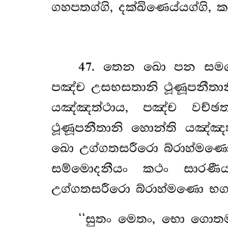
ගහපතග්ගි, දක්ඛිණෙය්යග්ගි, ක
47
. තෙන ඛො පන සමයෙ
පඤ්ච උසභසතානි ථූණූපනීතා
යඤ්ඤත්ථාය, පඤ්ච වච්ඡත
ථූණූපනීතානි හොන්ති යඤ්ඤ
ඛො උග්ගතසරීරො බ්රාහ්මණො
සම්මොදනීයං කථං සාරණීය
උග්ගතසරීරො බ්රාහ්මණො භ
‘‘සුතං මෙතං, භො ගොතම