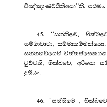
විඤ්ඤාණට්ඨිතියො’’ති. පඨමං.
45
. ‘‘සත්තිමෙ, භික්ඛව
සම්මාවාචා, සම්මාකම්මන්තො
සත්තහඞ්ගෙහි චිත්තස්සෙකග්
වුච්චති, භික්ඛවෙ, අරියො ස
දුතියං.
46
. ‘‘සත්තිමෙ
, භික්ඛව