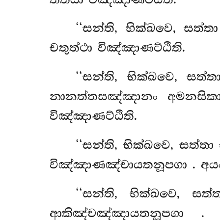
‘‘සන්ති, භික්ඛවෙ, සත
චතුත්ථා විඤ්ඤාණට්ඨිති.
‘‘සන්ති, භික්ඛවෙ, ස
නානත්තසඤ්ඤානං අමනසිකා
විඤ්ඤාණට්ඨිති.
‘‘සන්ති, භික්ඛවෙ, සත
විඤ්ඤාණඤ්චායතනූපගා
. අය
‘‘සන්ති, භික්ඛවෙ, ස
ආකිඤ්චඤ්ඤායතනූපගා
. 