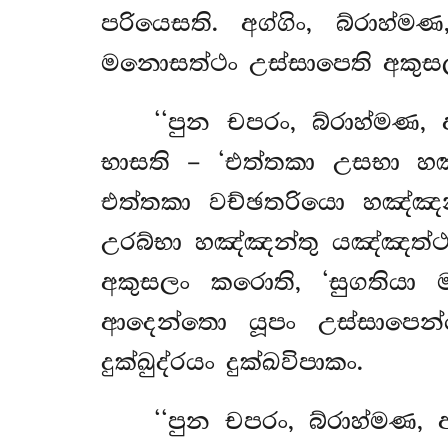
පරියෙසති. අග්ගිං, බ්රා
මනොසත්ථං උස්සාපෙති අකුසලං 
‘‘පුන චපරං, බ්රාහ්මණ
භාසති – ‘එත්තකා උසභා හ
එත්තකා වච්ඡතරියො හඤ්ඤන
උරබ්භා හඤ්ඤන්තු යඤ්ඤත්ථා
අකුසලං කරොති, ‘සුගතියා මග
ආදෙන්තො යූපං උස්සාපෙන්
දුක්ඛුද්රයං දුක්ඛවිපාකං.
‘‘පුන චපරං, බ්රාහ්මණ