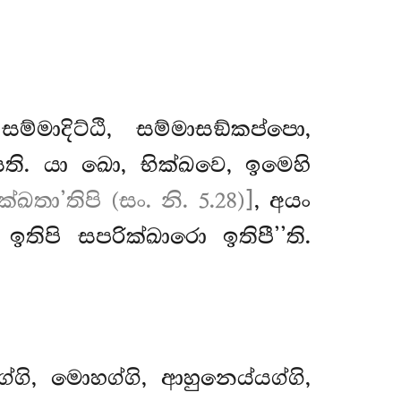
්මාදිට්ඨි, සම්මාසඞ්කප්පො,
ති. යා ඛො, භික්ඛවෙ, ඉමෙහි
ක්ඛතා’තිපි (සං. නි. 5.28)]
, අයං
ිපි සපරික්ඛාරො ඉතිපී’’ති.
්ගි, මොහග්ගි, ආහුනෙය්යග්ගි,