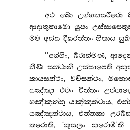
අථ ඛො උග්ගතසරීරො බ
ආදාතුකාමො යූපං උස්සාපෙ
මම අස්ස දීඝරත්තං හිතාය සුඛා
‘‘අග්ගිං, බ්රාහ්මණ, ආ
තීණි සත්ථානි උස්සාපෙති අකුස
කායසත්ථං, වචීසත්ථං, මනොස
යඤ්ඤා එවං චිත්තං උප්පාද
හඤ්ඤන්තු යඤ්ඤත්ථාය, එත්
යඤ්ඤත්ථාය, එත්තකා උරබ්භ
කරොති, ‘කුසලං කරොමී’ති අ