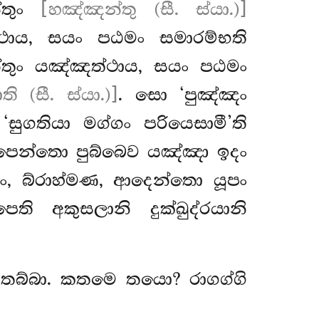
්තුං
[හඤ්ඤන්තු (සී. ස්යා.)]
ථාය, සයං පඨමං සමාරම්භති
්තුං යඤ්ඤත්ථාය, සයං පඨමං
 (සී. ස්යා.)]
. සො ‘පුඤ්ඤං
ුගතියා මග්ගං පරියෙසාමී’ති
්සාපෙන්තො පුබ්බෙව යඤ්ඤා ඉදං
ගිං, බ්රාහ්මණ, ආදෙන්තො යූපං
ි අකුසලානි දුක්ඛුද්රයානි
ෙවිතබ්බා. කතමෙ තයො? රාගග්ගි