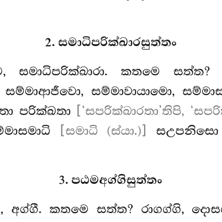
2. සමාධිපරික්ඛාරසුත්තං
ෙ, සමාධිපරික්ඛාරා. කතමෙ සත්ත? සම
, සම්මාආජීවො, සම්මාවායාමො, සම්මාස
ගතා පරික්ඛතා
[‘සපරික්ඛාරතා’තිපි, ‘සපරි
ම්මාසමාධි
[සමාධි (ස්යා.)]
සඋපනිසො ඉත
3. පඨමඅග්ගිසුත්තං
ෙ, අග්ගී. කතමෙ සත්ත? රාගග්ගි, දොසග