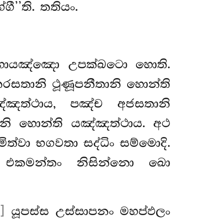
ී’’ති. තතියං.
මහායඤ්ඤො උපක්ඛටො හොති.
තරසතානි ථූණූපනීතානි හොන්ති
ඤ්ඤත්ථාය, පඤ්ච අජසතානි
ානි හොන්ති යඤ්ඤත්ථාය. අථ
මිත්වා භගවතා
සද්ධිං සම්මොදි.
ි. එකමන්තං නිසින්නො ඛො
]
යූපස්ස උස්සාපනං මහප්ඵලං