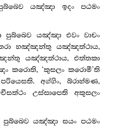
පුබ්බෙව යඤ්ඤා ඉදං පඨමං
තො පුබ්බෙව යඤ්ඤා එවං වාචං
තරා හඤ්ඤන්තු යඤ්ඤත්ථාය,
ඤන්තු යඤ්ඤත්ථාය, එත්තකා
ඤං කරොති, ‘කුසලං කරොමී’ති
රියෙසති. අග්ගිං, බ්රාහ්මණ,
ීසත්ථං උස්සාපෙති අකුසලං
තො පුබ්බෙව යඤ්ඤා සයං පඨමං