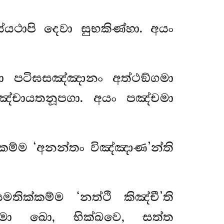
යථාපි දෙවා සුභකිණ්හා. අයං
මා පටිඝසඤ්ඤානං අත්ථඞ්ගමා
්චායතනූපගා. අයං පඤ්චමා
කම්ම ‘අනන්තං විඤ්ඤාණ’න්ති
ික්කම්ම ‘නත්ථි කිඤ්චී’ති
ඉමා ඛො, භික්ඛවෙ, සත්ත