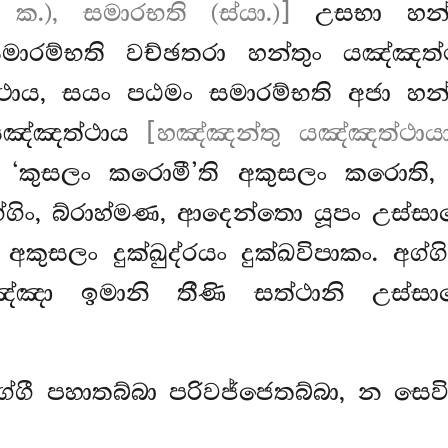
 ක.), සමාරභති (ස්යා.)]
උසභා
හන
ාරම්භති වච්ඡතරා හන්තුං යඤ්ඤත්
ථාය, සයං පඨමං සමාරම්භති අජා හන
 යඤ්ඤත්ථාය
[හඤ්ඤන්තු යඤ්ඤත්ථායාති
‘කුසලං කරොමී’ති අකුසලං කරොති, ‘ස
අග්ගිං, බ්රාහ්මණ, ආදෙන්තො යූපං උස
කුසලං දුක්ඛුද්රයං දුක්ඛවිපාකං. අග්
ඤා ඉමානි තීණි සත්ථානි උස්සාපෙත
අග්ගී පහාතබ්බා පරිවජ්ජෙතබ්බා, න ස