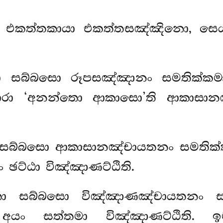
්තා එකත්තකායා එකත්තසඤ්ඤිනො, සෙය්
ත්තා සබ්බසො රූපසඤ්ඤානං සමතික්ක
රා ‘අනන්තො ආකාසො’ති ආකාසානඤ
්තා සබ්බසො ආකාසානඤ්චායතනං සමතික්
ං ඡට්ඨා විඤ්ඤාණට්ඨිති.
ත්තා සබ්බසො විඤ්ඤාණඤ්චායතනං සමත
අයං සත්තමා විඤ්ඤාණට්ඨිති. 