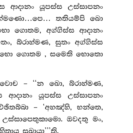
ස්ස ආදානං යූපස්ස උස්සාපනං
්රාහ්මණො…පෙ… තතියම්පි ඛො
භො ගොතම, අග්ගිස්ස ආදානං
ං, බ්රාහ්මණ, සුතං අග්ගිස්ස
දං, භො ගොතම
, සමෙති භොතො
වොච – ‘‘න ඛො, බ්රාහ්මණ,
්ස ආදානං යූපස්ස උස්සාපනං
ඡිතබ්බා – ‘අහඤ්හි, භන්තෙ,
 උස්සාපෙතුකාමො. ඔවදතු මං,
තාය සුඛායා’’’ති.