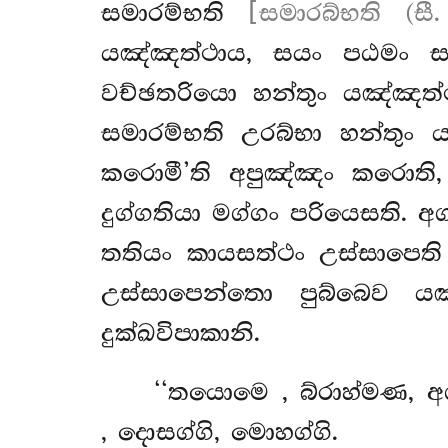
සමාරම්භති
[සමාරබ්භති (සී.
යඤ්ඤත්ථාය, සයං පඨමං සම
වච්ඡතරියො හන්තුං යඤ්ඤත්
සමාරම්භති උරබ්භා හන්තුං
කරොමී’ති අපුඤ්ඤං කරොති, 
දුග්ගතියා මග්ගං පරියෙසති. 
තතියං කායසත්ථං උස්සාපෙති අ
උස්සාපෙන්තො පුබ්බෙව යඤ්
දුක්ඛවිපාකානි.
‘‘තයොමෙ
, බ්රාහ්මණ, 
, දොසග්ගි, මොහග්ගි.