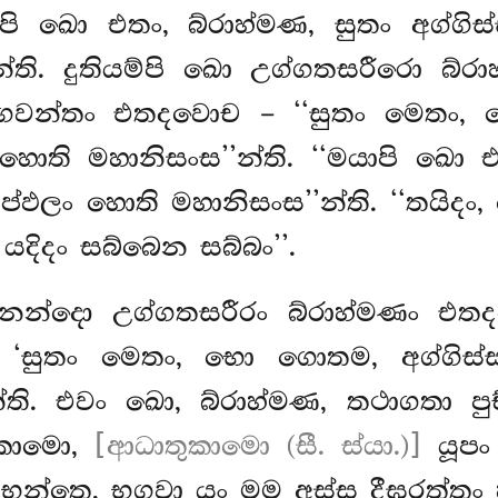
යාපි ඛො එතං, බ්රාහ්මණ, සුතං අග්ගි
න්ති. දුතියම්පි ඛො උග්ගතසරීරො බ
ගවන්තං එතදවොච – ‘‘සුතං මෙතං, 
ොති මහානිසංස’’න්ති. ‘‘මයාපි ඛො එත
ප්ඵලං හොති මහානිසංස’’න්ති. ‘‘තයි
දිදං සබ්බෙන සබ්බං’’.
නන්දො උග්ගතසරීරං බ්රාහ්මණං එතද
– ‘සුතං මෙතං, භො ගොතම, අග්ගිස
ති. එවං ඛො, බ්රාහ්මණ, තථාගතා පුච්
කාමො,
[ආධාතුකාමො (සී. ස්යා.)]
යූපං
භන්තෙ, භගවා යං මම අස්ස දීඝරත්තං හි