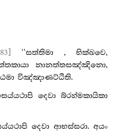
83]
‘‘සත්තිමා
, භික්ඛවෙ,
නත්තකායා නානත්තසඤ්ඤිනො,
ඨමා විඤ්ඤාණට්ඨිති.
ය්යථාපි දෙවා බ්රහ්මකායිකා
ය්යථාපි දෙවා ආභස්සරා. අයං