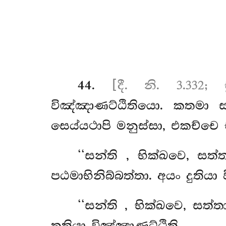
44
.
[දී. නි. 3.332;
විඤ්ඤාණට්ඨිතියො. කතමා 
සෙය්යථාපි මනුස්සා, එකච්චෙ 
‘‘සන්ති
, භික්ඛවෙ, සත
පඨමාභිනිබ්බත්තා. අයං දුතියා 
‘‘සන්ති
, භික්ඛවෙ, සත
තතියා විඤ්ඤාණට්ඨිති.