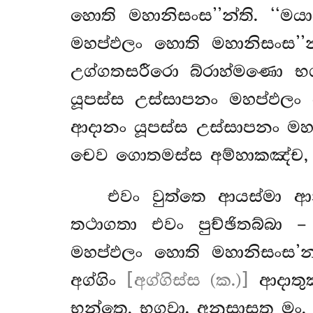
හොති මහානිසංස’’න්ති. ‘‘ම
මහප්ඵලං
හොති මහානිසංස’’
උග්ගතසරීරො බ්රාහ්මණො භ
යූපස්ස උස්සාපනං මහප්ඵලං හ
ආදානං යූපස්ස උස්සාපනං මහ
චෙව ගොතමස්ස අම්හාකඤ්ච, ය
එවං වුත්තෙ ආයස්මා ආ
තථාගතා එවං පුච්ඡිතබ්බා 
මහප්ඵලං හොති මහානිසංස’න්
අග්ගිං
[අග්ගිස්ස (ක.)]
ආදාතු
භන්තෙ, භගවා. අනුසාසතු මං, 