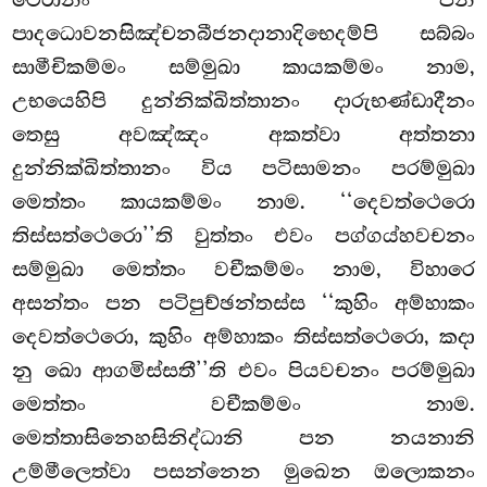
ථෙරානං පන
පාදධොවනසිඤ්චනබීජනදානාදිභෙදම්පි සබ්බං
සාමීචිකම්මං සම්මුඛා කායකම්මං නාම,
උභයෙහිපි දුන්නික්ඛිත්තානං දාරුභණ්ඩාදීනං
තෙසු අවඤ්ඤං අකත්වා අත්තනා
දුන්නික්ඛිත්තානං විය පටිසාමනං පරම්මුඛා
මෙත්තං කායකම්මං නාම. ‘‘දෙවත්ථෙරො
තිස්සත්ථෙරො’’ති වුත්තං එවං පග්ගය්හවචනං
සම්මුඛා මෙත්තං වචීකම්මං නාම, විහාරෙ
අසන්තං පන පටිපුච්ඡන්තස්ස ‘‘කුහිං අම්හාකං
දෙවත්ථෙරො, කුහිං අම්හාකං තිස්සත්ථෙරො, කදා
නු ඛො ආගමිස්සතී’’ති එවං පියවචනං පරම්මුඛා
මෙත්තං වචීකම්මං නාම.
මෙත්තාසිනෙහසිනිද්ධානි පන නයනානි
උම්මීලෙත්වා පසන්නෙන මුඛෙන ඔලොකනං