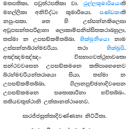
මතපතිකා, පවුත්ථපතිකා වා.
ථුල්ලකුමාරියො
ති
මහල්ලිකා අනිවිද්ධා කුමාරියො.
පණ්ඩකා
ති
නපුංසකා. තෙ හි උස්සන්නකිලෙසා
අවූපසන්තපරිළාහා ලොකාමිසනිස්සිතකථාබහුලා,
තස්මා න උපසඞ්කමිතබ්බා.
භික්ඛුනියො
නාම
උස්සන්නබ්රහ්මචරියා. තථා
භික්ඛූපි
.
අඤ්ඤමඤ්ඤං විසභාගවත්ථුභාවතො
සන්ථවවසෙන උපසඞ්කමනෙ කතිපාහෙනෙව
බ්රහ්මචරියන්තරායො සියා, තස්මා න
උපසඞ්කමිතබ්බා, ගිලානපුච්ඡනාදිවසෙන
උපසඞ්කමනෙ සතොකාරිනා භවිතබ්බං.
තතියචතුත්ථානි උත්තානත්ථානෙව.
සාරජ්ජසුත්තාදිවණ්ණනා නිට්ඨිතා.