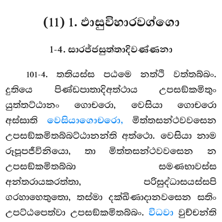
(11) 1. ඵාසුවිහාරවග්ගො
1-4. සාරජ්ජසුත්තාදිවණ්ණනා
. තතියස්ස
පඨමෙ නත්ථි වත්තබ්බං.
101-4
දුතියෙ පිණ්ඩපාතාදිඅත්ථාය උපසඞ්කමිතුං
යුත්තට්ඨානං ගොචරො, වෙසියා ගොචරො
අස්සාති
වෙසියාගොචරො,
මිත්තසන්ථවවසෙන
උපසඞ්කමිතබ්බට්ඨානන්ති අත්ථො. වෙසියා නාම
රූපූපජීවිනියො, තා මිත්තසන්ථවවසෙන න
උපසඞ්කමිතබ්බා සමණභාවස්ස
අන්තරායකරත්තා, පරිසුද්ධාසයස්සපි
ගරහාහෙතුතො, තස්මා දක්ඛිණාදානවසෙන සතිං
උපට්ඨපෙත්වා උපසඞ්කමිතබ්බං.
විධවා
වුච්චන්ති