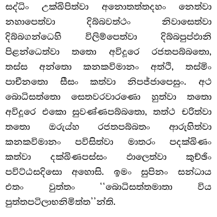
සද්ධිං උක්ඛිපිත්වා අනොතත්තදහං නෙත්වා
නහාපෙත්වා දිබ්බවත්ථං නිවාසෙත්වා
දිබ්බගන්ධෙහි විලිම්පෙත්වා දිබ්බපුප්ඵානි
පිළන්ධෙත්වා තතො අවිදූරෙ රජතපබ්බතො,
තස්ස අන්තො කනකවිමානං අත්ථි, තස්මිං
පාචීනතො සීසං කත්වා නිපජ්ජාපෙසුං. අථ
බොධිසත්තො සෙතවරවාරණො හුත්වා තතො
අවිදූරෙ එකො සුවණ්ණපබ්බතො, තත්ථ චරිත්වා
තතො ඔරුය්හ රජතපබ්බතං ආරුහිත්වා
කනකවිමානං පවිසිත්වා මාතරං පදක්ඛිණං
කත්වා දක්ඛිණපස්සං ඵාලෙත්වා කුච්ඡිං
පවිට්ඨසදිසො අහොසි. ඉමං සුපිනං සන්ධාය
එතං වුත්තං ‘‘බොධිසත්තමාතා විය
පුත්තපටිලාභනිමිත්ත’’න්ති.