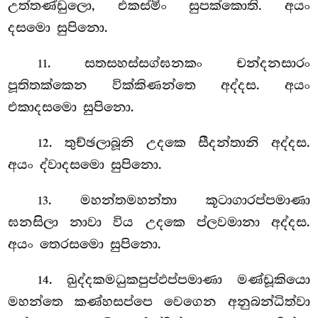
උත්තණ්ඩුලො, එකස්මිං සුපක්කොති. අයං
දසමො සුපිනො.
. සතසහස්සග්ඝනකං චන්දනසාරං
11
පූතිතක්කෙන වික්කිණන්තෙ අද්දස. අයං
එකාදසමො සුපිනො.
. තුච්ඡලාබූනි උදකෙ සීදන්තානි අද්දස.
12
අයං ද්වාදසමො සුපිනො.
. මහන්තමහන්තා කූටාගාරප්පමාණා
13
ඝනසිලා නාවා විය උදකෙ ප්ලවමානා අද්දස.
අයං තෙරසමො සුපිනො.
. ඛුද්දකමධුකපුප්ඵප්පමාණා මණ්ඩූකියො
14
මහන්තෙ කණ්හසප්පෙ වෙගෙන අනුබන්ධිත්වා