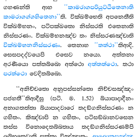
ගහණන්ති ආහ
‘‘කාමරාගපරියුට්ඨිතෙනාති
කාමරාගග්ගහිතෙනා’’
ති. වික්ඛම්භෙති අපනෙතීති
වික්ඛම්භනං, පටිපක්ඛතො නිස්සරති එතෙනාති
නිස්සරණං. වික්ඛම්භනඤ්ච තං නිස්සරණඤ්චාති
වික්ඛම්භනනිස්සරණං
. තෙනාහ
‘‘තත්ථා’’
තිආදි.
සෙසපදද්වයෙපි එසෙව නයො. අත්තනා
අරණීයො පත්තබ්බො අත්ථො
අත්තත්ථො
. තථා
පරත්ථො
වෙදිතබ්බො.
‘‘අනිච්චතො අනුපස්සන්තො නිච්චසඤ්ඤං
පජහතී’’තිආදීසු (පටි. ම. 1.52) බ්යාපාදාදීනං
අනාගතත්තා බ්යාපාදවාරෙ තදඞ්ගනිස්සරණං න
ගහිතං. කිඤ්චාපි න ගහිතං, පටිසඞ්ඛානවසෙන
තස්ස විනොදෙතබ්බතාය තදඞ්ගනිස්සරණම්පි
ලබ්භතෙවාති සක්කා විඤ්ඤාතුං.
ආලොකසඤ්ඤා