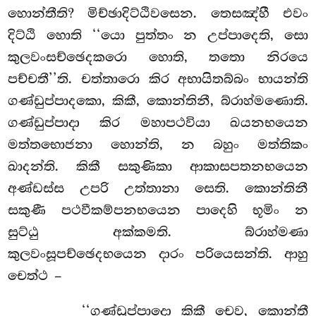
හොන්තීති? මිච්ඡාදිට්ඨිවසෙන. තෙසඤ්හී එවං
දිට්ඨි හොති ‘‘යො පුත්තං න උප්පාදෙති, සො
කුලවංසච්ඡෙදකරො හොති, තතො නිරයෙ
පච්චතී’’ති. චත්තාරො කිර අභායිතබ්බං භායන්ති
ගණ්ඩුප්පාදකො, කිකී, කොන්තිනී, බ්රාහ්මණොති.
ගණ්ඩුප්පාදා කිර මහාපථවියා ඛයනභයෙන
මත්තභොජනා හොන්ති, න බහුං මත්තිකං
ඛාදන්ති. කිකී සකුණිකා ආකාසපතනභයෙන
අණ්ඩස්ස උපරි උත්තානා සෙති. කොන්තිනී
සකුණී පථවීකම්පනභයෙන පාදෙහි භූමිං න
සුට්ඨු අක්කමති. බ්රාහ්මණා
කුලවංසූපච්ඡෙදභයෙන දාරං පරියෙසන්ති. ආහු
චෙත්ථ –
‘‘ගණ්ඩුප්පාදො කිකී චෙව, කොන්තී