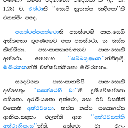
වණ්ණං සම්මා වදමානො වදෙය්යා’’ති (දී. නි.
1.28) ච.
එත්ථා
ති ‘‘සොපි නූනස්ස තාදිසො’’ති
එතස්මිං පදෙ.
පසත්ථප්පසත්ථො
ති
පසත්ථෙහි පාසංසෙහි
අත්තනො ගුණෙහෙව සො පසත්ථො, න තස්ස
කිත්තිනා, පසංසාසභාවෙනෙව පාසංසොති
අත්ථො. තෙනාහ
‘‘සබ්බගුණාන’’
න්තිආදි.
මණිරතන
න්ති චක්කවත්තිනො මණිරතනං.
සදෙවකෙ පාසංසානම්පි පාසංසොති
දස්සෙතුං
‘‘පසත්ථෙහි වා’’
ති දුතියවිකප්පො
ගහිතො. අරණීයතො අත්ථො, සො එව වසතීති
වසොති
අත්ථවසො
. තස්ස තස්ස පයොගස්ස
ආනිසංසභූතං ඵලන්ති ආහ
‘‘අත්ථවසන්ති
අත්ථානිසංස’’
න්ති. අත්ථො වා ඵලං