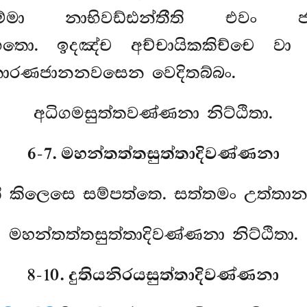
මා නාභිවඩ්ඪන්තීති එවං
නාගතො. ඉදඤ්ච අච්චායිකකිච්චෙ ව
ා කාරණජානනවසෙන වෙදිතබ්බං.
අධිගමසුත්තවණ්ණනා නිට්ඨිතා.
6-7. මහන්තත්තසුත්තාදිවණ්ණනා
ි කිලෙසෙ සම්පත්තෙ. සත්තමං උත්තා
මහන්තත්තසුත්තාදිවණ්ණනා නිට්ඨිතා.
8-10. දුතියනිරයසුත්තාදිවණ්ණනා