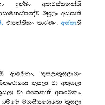
ත්තං දුක්ඛං අනවස්සනන්ති
කසොමනස්සඤ්ච බහුලං අස්සාති
,
එකන්තිකං කාරණං.
අස්සා
ති
ි ආගමනං, කුසලාකුසලානං
සිකරොතො කුසලා වා අකුසලා
අකුසලා වා එතෙනාති අපගමනං.
ං ධම්මෙ මනසිකරොතො කුසලා