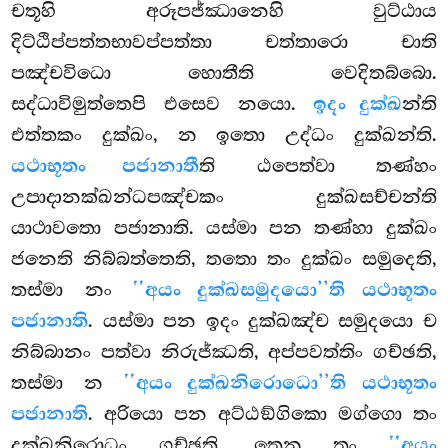
චතූහි අරූපජ්ඣානෙහි වුට්ඨාය
දිට්ඨිප්පත්තභාවප්පත්තා චත්තාරො චාති
පඤ්චවිධො හොතීති වෙදිතබ්බො.
සද්ධාවිමුත්තෙපි එසෙව නයො.
ඉදං දුක්ඛ
න්ති
එත්තකං දුක්ඛං, න ඉතො උද්ධං දුක්ඛන්ති.
යථාභූතං පජානාතී
ති ඨපෙත්වා තණ්හං
උපාදානක්ඛන්ධපඤ්චකං දුක්ඛසච්චන්ති
යාථාවතො පජානාති. යස්මා පන තණ්හා දුක්ඛං
ජනෙති නිබ්බත්තෙති, තතො තං දුක්ඛං සමුදෙති,
තස්මා නං
‘‘අයං දුක්ඛසමුදයො’’ති යථාභූතං
පජානාති
. යස්මා පන ඉදං දුක්ඛඤ්ච සමුදයො ච
නිබ්බානං පත්වා නිරුජ්ඣති, අප්පවත්තිං ගච්ඡති,
තස්මා න
‘‘අයං දුක්ඛනිරොධො’’ති යථාභූතං
පජානාති
. අරියො පන අට්ඨඞ්ගිකො මග්ගො තං
දුක්ඛනිරොධං ගච්ඡති, තෙන තං
‘‘අයං