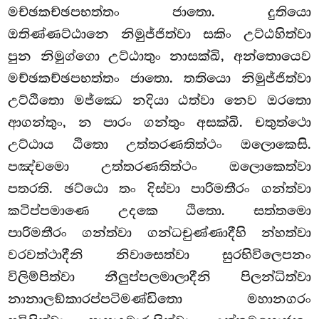
මච්ඡකච්ඡපභත්තං ජාතො. දුතියො
ඔතිණ්ණට්ඨානෙ නිමුජ්ජිත්වා
සකිං උට්ඨහිත්වා
පුන නිමුග්ගො උට්ඨාතුං නාසක්ඛි, අන්තොයෙව
මච්ඡකච්ඡපභත්තං ජාතො. තතියො නිමුජ්ජිත්වා
උට්ඨිතො මජ්ඣෙ නදියා ඨත්වා නෙව ඔරතො
ආගන්තුං, න පාරං ගන්තුං අසක්ඛි. චතුත්ථො
උට්ඨාය ඨිතො උත්තරණතිත්ථං ඔලොකෙසි.
පඤ්චමො උත්තරණතිත්ථං ඔලොකෙත්වා
පතරති. ඡට්ඨො තං දිස්වා පාරිමතීරං ගන්ත්වා
කටිප්පමාණෙ උදකෙ ඨිතො. සත්තමො
පාරිමතීරං ගන්ත්වා ගන්ධචුණ්ණාදීහි න්හත්වා
වරවත්ථාදීනි නිවාසෙත්වා සුරභිවිලෙපනං
විලිම්පිත්වා නීලුප්පලමාලාදීනි පිලන්ධිත්වා
නානාලඞ්කාරප්පටිමණ්ඩිතො මහානගරං