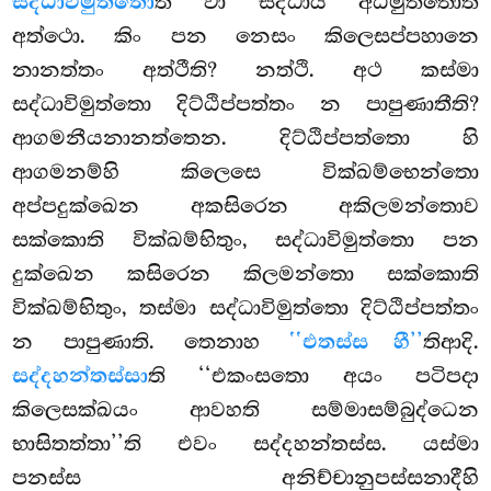
සද්ධාවිමුත්තො
ති වා සද්ධාය අධිමුත්තොති
අත්ථො. කිං පන නෙසං කිලෙසප්පහානෙ
නානත්තං අත්ථීති? නත්ථි. අථ කස්මා
සද්ධාවිමුත්තො දිට්ඨිප්පත්තං න පාපුණාතීති?
ආගමනීයනානත්තෙන. දිට්ඨිප්පත්තො හි
ආගමනම්හි කිලෙසෙ වික්ඛම්භෙන්තො
අප්පදුක්ඛෙන අකසිරෙන අකිලමන්තොව
සක්කොති වික්ඛම්භිතුං, සද්ධාවිමුත්තො පන
දුක්ඛෙන කසිරෙන කිලමන්තො සක්කොති
වික්ඛම්භිතුං, තස්මා සද්ධාවිමුත්තො දිට්ඨිප්පත්තං
න පාපුණාති. තෙනාහ
‘‘එතස්ස හී’’
තිආදි.
සද්දහන්තස්සා
ති ‘‘එකංසතො අයං පටිපදා
කිලෙසක්ඛයං ආවහති සම්මාසම්බුද්ධෙන
භාසිතත්තා’’ති එවං සද්දහන්තස්ස. යස්මා
පනස්ස අනිච්චානුපස්සනාදීහි