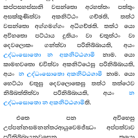
කප්පසහස්සානි වසන්තො අරහත්තං
පත්තුං
අසක්කුණිත්වා අකනිට්ඨං ගච්ඡති, තත්ථ
වසන්තො අග්ගමග්ගං අධිගච්ඡති. තත්ථ යො
අවිහතො පට්ඨාය දුතියං වා චතුත්ථං වා
දෙවලොකං ගන්ත්වා පරිනිබ්බායති, අයං
උද්ධංසොතො න අකනිට්ඨගාමී
නාම. යො
කාමභවතො චවිත්වා අකනිට්ඨෙසු පරිනිබ්බායති,
අයං
න උද්ධංසොතො අකනිට්ඨගාමී
නාම. යො
හෙට්ඨා චතූසු දෙවලොකෙසු තත්ථ තත්ථෙව
නිබ්බත්තිත්වා පරිනිබ්බායති, අයං
න
උද්ධංසොතො න අකනිට්ඨගාමී
ති.
එතෙ පන අවිහෙසු
උප්පන්නසමනන්තරආයුවෙමජ්ඣං අප්පත්වාව
පරිනිබ්බායනවසෙන තයො