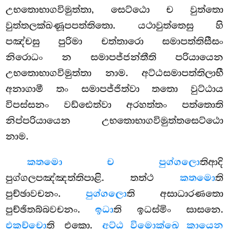
උභතොභාගවිමුත්තා, සෙට්ඨො ච වුත්තො
වුත්තලක්ඛණූපපත්තිතො. යථාවුත්තෙසු හි
පඤ්චසු පුරිමා චත්තාරො සමාපත්තිසීසං
නිරොධං න සමාපජ්ජන්තීති පරියායෙන
උභතොභාගවිමුත්තා නාම. අට්ඨසමාපත්තිලාභී
අනාගාමී තං සමාපජ්ජිත්වා තතො වුට්ඨාය
විපස්සනං වඩ්ඪෙත්වා අරහත්තං පත්තොති
නිප්පරියායෙන උභතොභාගවිමුත්තසෙට්ඨො
නාම.
කතමො ච පුග්ගලො
තිආදි
පුග්ගලපඤ්ඤත්තිපාළි. තත්ථ
කතමො
ති
පුච්ඡාවචනං.
පුග්ගලො
ති අසාධාරණතො
පුච්ඡිතබ්බවචනං.
ඉධා
ති ඉධස්මිං සාසනෙ.
එකච්චො
ති එකො.
අට්ඨ විමොක්ඛෙ කායෙන