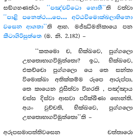
සඞ්ගහණත්ථං
‘‘පඤ්චවිධො හොතී’’
ති වත්වා
‘‘පාළි පනෙත්ථ…පෙ… අට්ඨවිමොක්ඛලාභිනො
වසෙන ආගතා’’
ති ආහ. මජ්ඣිමනිකායෙ පන
කීටාගිරිසුත්තෙ
(ම. නි. 2.182) –
‘‘කතමො ච, භික්ඛවෙ, පුග්ගලො
උභතොභාගවිමුත්තො? ඉධ, භික්ඛවෙ,
එකච්චො පුග්ගලො යෙ තෙ සන්තා
විමොක්ඛා අතික්කම්ම රූපෙ ආරුප්පා,
තෙ කායෙන ඵුසිත්වා විහරති
, පඤ්ඤාය
චස්ස දිස්වා ආසවා පරික්ඛීණා හොන්ති.
අයං වුච්චති, භික්ඛවෙ, පුග්ගලො
උභතොභාගවිමුත්තො’’ති –
අරූපසමාපත්තිවසෙන චත්තාරො