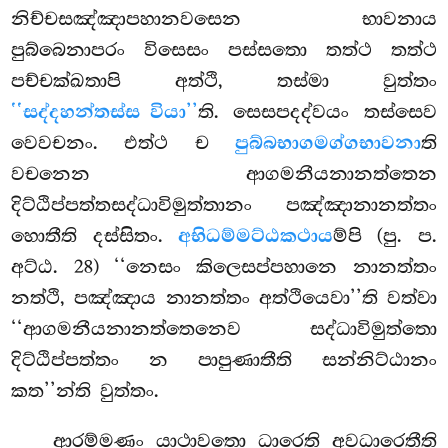
නිච්චසඤ්ඤාපහානවසෙන භාවනාය
පුබ්බෙනාපරං විසෙසං පස්සතො තත්ථ තත්ථ
පච්චක්ඛතාපි අත්ථි, තස්මා වුත්තං
‘‘සද්දහන්තස්ස වියා’’
ති. සෙසපදද්වයං තස්සෙව
වෙවචනං. එත්ථ ච
පුබ්බභාගමග්ගභාවනා
ති
වචනෙන ආගමනීයනානත්තෙන
දිට්ඨිප්පත්තසද්ධාවිමුත්තානං පඤ්ඤානානත්තං
හොතීති දස්සිතං.
අභිධම්මට්ඨකථාය
ම්පි (පු. ප.
අට්ඨ. 28) ‘‘නෙසං කිලෙසප්පහානෙ නානත්තං
නත්ථි, පඤ්ඤාය නානත්තං අත්ථියෙවා’’ති වත්වා
‘‘ආගමනීයනානත්තෙනෙව සද්ධාවිමුත්තො
දිට්ඨිප්පත්තං න පාපුණාතීති සන්නිට්ඨානං
කත’’න්ති වුත්තං.
ආරම්මණං යාථාවතො ධාරෙති අවධාරෙතීති