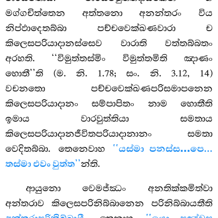
මග්ගචිත්තෙන අත්තනො අනන්තරං විය
නිප්ඵාදෙතබ්බා පච්චවෙක්ඛණවාරා ච
කිලෙසපරියාදානස්සෙව වාරාති වත්තබ්බතං
අරහති. ‘‘විමුත්තස්මිං විමුත්තමිති ඤාණං
හොතී’’ති (ම. නි. 1.78; සං. නි. 3.12, 14)
වචනතො පච්චවෙක්ඛණපරිසමාපනෙන
කිලෙසපරියාදානං සම්පාපිතං නාම හොතීති
ඉමාය වාරවුත්තියා සමතාය
කිලෙසපරියාදානජීවිතපරියාදානානං සමතා
වෙදිතබ්බා. තෙනෙවාහ
‘‘යස්මා පනස්ස…පෙ...
තස්මා එවං වුත්ත’’
න්ති.
ආයුනො වෙමජ්ඣං අනතික්කමිත්වා
අන්තරාව කිලෙසපරිනිබ්බානෙන පරිනිබ්බායතීති