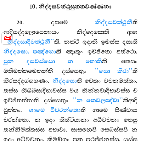
10. නිද්දසවත්ථුසුත්තවණ්ණනා
. දසමෙ
නිද්දසවත්ථූනී
ති
20
ආදිසද්දලොපෙනායං නිද්දෙසොති ආහ
📜
‘‘නිද්දසාදිවත්ථූනී’’
ති. නත්ථි ඉදානි ඉමස්ස දසාති
නිද්දසො. පඤ්හො
ති ඤාතුං ඉච්ඡිතො අත්ථො.
පුන දසවස්සො න හොතී
ති තෙසං
මතිමත්තමෙතන්ති දස්සෙතුං
‘‘සො කිරා’’
ති
කිරසද්දග්ගහණං.
නිද්දසො
ති චෙතං වචනමත්තං.
තස්ස නිබ්බීසාදිභාවස්ස විය නින්නවාදිභාවස්ස ච
ඉච්ඡිතත්තාති දස්සෙතුං
‘‘න කෙවලඤ්චා’’
තිආදි
වුත්තං.
ගාමෙ විචරන්තො
ති ගාමෙ පිණ්ඩාය
චරන්තො. න ඉදං තිත්ථියානං අධිවචනං තෙසු
තන්නිමිත්තස්ස අභාවා, සාසනෙපි සෙඛස්සපි න
ඉදං අධිවචනං, කිමඞ්ගං පන පුථුජ්ජනස්ස. යස්ස