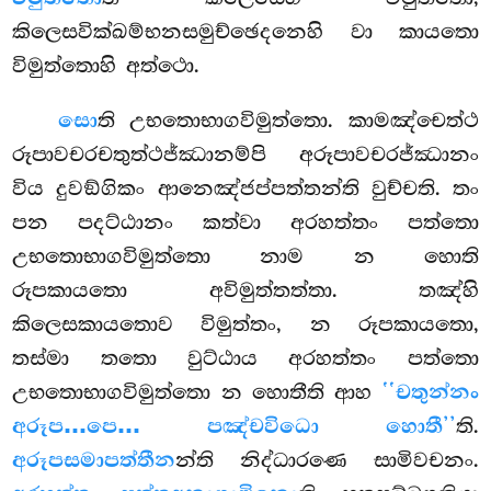
කිලෙසවික්ඛම්භනසමුච්ඡෙදනෙහි වා කායතො
විමුත්තොහි අත්ථො.
සො
ති උභතොභාගවිමුත්තො. කාමඤ්චෙත්ථ
රූපාවචරචතුත්ථජ්ඣානම්පි අරූපාවචරජ්ඣානං
විය දුවඞ්ගිකං ආනෙඤ්ජප්පත්තන්ති වුච්චති. තං
පන පදට්ඨානං කත්වා අරහත්තං පත්තො
උභතොභාගවිමුත්තො නාම න හොති
රූපකායතො
අවිමුත්තත්තා. තඤ්හි
කිලෙසකායතොව විමුත්තං, න රූපකායතො,
තස්මා තතො වුට්ඨාය අරහත්තං පත්තො
උභතොභාගවිමුත්තො න හොතීති ආහ
‘‘චතුන්නං
අරූප…පෙ… පඤ්චවිධො හොතී’’
ති.
අරූපසමාපත්තීන
න්ති නිද්ධාරණෙ සාමිවචනං.