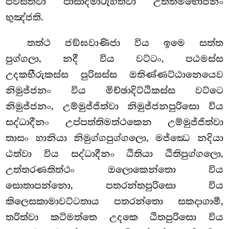
පවිසිත්වා පාසාදමාරුහිත්වා උත්තමභොජනං
භුඤ්ජති.
තත්ථ
ජඞ්ඝවාණිජා විය ඉමෙ සත්ත
පුග්ගලා, නදී විය වට්ටං, පඨමස්ස
උදකභීරුකස්ස පුරිසස්ස ඔතිණ්ණට්ඨානෙයෙව
නිමුජ්ජනං විය මිච්ඡාදිට්ඨිකස්ස වට්ටෙ
නිමුජ්ජනං, උම්මුජ්ජිත්වා නිමුජ්ජනපුරිසො විය
සද්ධාදීනං උප්පත්තිමත්ථකෙන උම්මුජ්ජිත්වා
තාසං හානියා නිමුග්ගපුග්ගලො, මජ්ඣෙ නදියා
ඨත්වා විය සද්ධාදීනං ඨිතියා ඨිතිපුග්ගලො,
උත්තරණතිත්ථං ඔලොකෙන්තො විය
සොතාපන්නො, පතරන්තපුරිසො විය
කිලෙසකාමාවට්ටතාය පතරන්තො සකදාගාමී,
තරිත්වා කටිමත්තෙ උදකෙ ඨිතපුරිසො විය