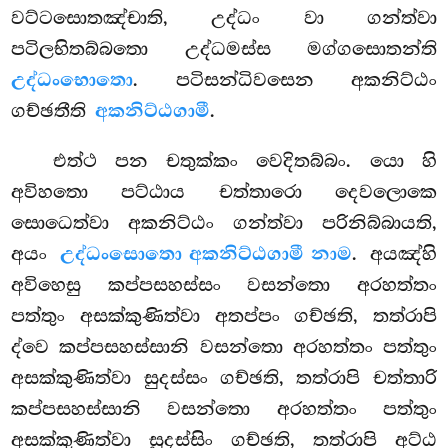
වට්ටසොතඤ්චාති, උද්ධං වා ගන්ත්වා
පටිලභිතබ්බතො උද්ධමස්ස මග්ගසොතන්ති
උද්ධංභොතො
. පටිසන්ධිවසෙන අකනිට්ඨං
ගච්ඡතීති
අකනිට්ඨගාමී
.
එත්ථ පන චතුක්කං වෙදිතබ්බං. යො හි
අවිහතො පට්ඨාය චත්තාරො දෙවලොකෙ
සොධෙත්වා අකනිට්ඨං ගන්ත්වා පරිනිබ්බායති,
අයං
උද්ධංසොතො අකනිට්ඨගාමී නාම
. අයඤ්හි
අවිහෙසු කප්පසහස්සං වසන්තො අරහත්තං
පත්තුං අසක්කුණිත්වා අතප්පං ගච්ඡති, තත්රාපි
ද්වෙ කප්පසහස්සානි වසන්තො අරහත්තං පත්තුං
අසක්කුණිත්වා සුදස්සං ගච්ඡති, තත්රාපි චත්තාරි
කප්පසහස්සානි වසන්තො අරහත්තං පත්තුං
අසක්කුණිත්වා සුදස්සිං ගච්ඡති, තත්රාපි අට්ඨ