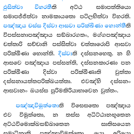
ඵුසිත්වා විහරතී
ති
අට්ඨ සමාපත්තියො
සමාපජ්ජිත්වා නාමකායතො පටිලභිත්වා විහරති.
පඤ්ඤාය චස්ස දිස්වා ආසවා පරික්ඛීණා හොන්තී
ති
විපස්සනාපඤ්ඤාය සඞ්ඛාරගතං, මග්ගපඤ්ඤාය
චත්තාරි සච්චානි පස්සිත්වා චත්තාරොපි ආසවා
පරික්ඛීණා හොන්ති.
දිස්වා
ති දස්සනහෙතු. න හි
ආසවෙ පඤ්ඤාය පස්සන්ති, දස්සනකාරණා පන
පරික්ඛීණා දිස්වා පරික්ඛීණාති වුත්තා
දස්සනායත්තපරික්ඛයත්තා. එවඤ්හි දස්සනං
ආසවානං ඛයස්ස පුරිමකිරියාභාවෙන වුත්තං.
පඤ්ඤාවිමුත්තො
ති විසෙසතො පඤ්ඤාය
එව විමුත්තො, න තස්ස අධිට්ඨානභූතෙන
අට්ඨවිමොක්ඛසඞ්ඛාතෙන සාතිසයෙන
සමාධිනාති පඤ්ඤාවිමුත්තො. යො අරියො