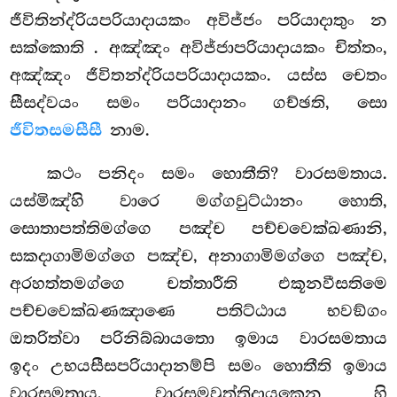
ජීවිතින්ද්රියපරියාදායකං අවිජ්ජං පරියාදාතුං න
සක්කොති
. අඤ්ඤං අවිජ්ජාපරියාදායකං චිත්තං,
අඤ්ඤං ජීවිතන්ද්රියපරියාදායකං. යස්ස චෙතං
සීසද්වයං සමං පරියාදානං ගච්ඡති, සො
ජීවිතසමසීසී
නාම.
කථං පනිදං සමං හොතීති? වාරසමතාය.
යස්මිඤ්හි වාරෙ මග්ගවුට්ඨානං හොති,
සොතාපත්තිමග්ගෙ පඤ්ච පච්චවෙක්ඛණානි,
සකදාගාමිමග්ගෙ පඤ්ච, අනාගාමිමග්ගෙ පඤ්ච,
අරහත්තමග්ගෙ චත්තාරීති එකූනවීසතිමෙ
පච්චවෙක්ඛණඤාණෙ පතිට්ඨාය භවඞ්ගං
ඔතරිත්වා පරිනිබ්බායතො ඉමාය වාරසමතාය
ඉදං උභයසීසපරියාදානම්පි සමං හොතීති ඉමාය
වාරසමතාය. වාරසමවුත්තිදායකෙන හි