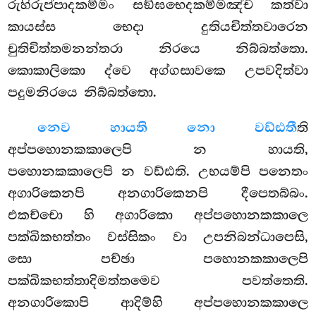
රුහිරුප්පාදකම්මං සඞ්ඝභෙදකම්මඤ්ච කත්වා
කායස්ස භෙදා දුතියචිත්තවාරෙන
චුතිචිත්තමනන්තරා නිරයෙ නිබ්බත්තො.
කොකාලිකො ද්වෙ අග්ගසාවකෙ උපවදිත්වා
පදුමනිරයෙ නිබ්බත්තො.
නෙව හායති නො වඩ්ඪතී
ති
අප්පහොනකකාලෙපි න හායති,
පහොනකකාලෙපි න වඩ්ඪති. උභයම්පි පනෙතං
අගාරිකෙනපි අනගාරිකෙනපි දීපෙතබ්බං.
එකච්චො හි අගාරිකො අප්පහොනකකාලෙ
පක්ඛිකභත්තං වස්සිකං වා උපනිබන්ධාපෙසි,
සො පච්ඡා පහොනකකාලෙපි
පක්ඛිකභත්තාදිමත්තමෙව පවත්තෙති.
අනගාරිකොපි ආදිම්හි අප්පහොනකකාලෙ