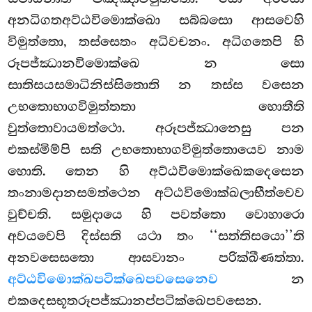
අනධිගතඅට්ඨවිමොක්ඛො සබ්බසො ආසවෙහි
විමුත්තො, තස්සෙතං අධිවචනං. අධිගතෙපි හි
රූපජ්ඣානවිමොක්ඛෙ න සො
සාතිසයසමාධිනිස්සිතොති න තස්ස වසෙන
උභතොභාගවිමුත්තතා හොතීති
වුත්තොවායමත්ථො. අරූපජ්ඣානෙසු පන
එකස්මිම්පි සති උභතොභාගවිමුත්තොයෙව නාම
හොති. තෙන හි අට්ඨවිමොක්ඛෙකදෙසෙන
තංනාමදානසමත්ථෙන අට්ඨවිමොක්ඛලාභීත්වෙව
වුච්චති. සමුදායෙ හි පවත්තො වොහාරො
අවයවෙපි දිස්සති යථා තං ‘‘සත්තිසයො’’ති
අනවසෙසතො ආසවානං පරික්ඛීණත්තා.
අට්ඨවිමොක්ඛපටික්ඛෙපවසෙනෙව
න
එකදෙසභූතරූපජ්ඣානප්පටික්ඛෙපවසෙන.