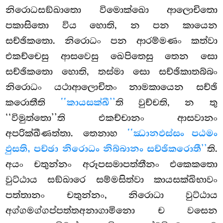
නිරොධසඞ්ඛාතො විමොක්ඛො ආලොචිතො
පකාසිතො විය හොති, න පන කායෙන
සච්ඡිකතො. නිරොධං පන ආරම්මණං කත්වා
එකච්චෙසු ආසවෙසු ඛෙපිතෙසු තෙන සො
සච්ඡිකතො හොති, තස්මා සො සච්ඡිකාතබ්බං
නිරොධං යථාආලොචිතං නාමකායෙන සච්ඡි
කරොතීති
‘‘කායසක්ඛී’’
ති වුච්චති, න
තු
‘‘විමුත්තො’’ති එකච්චානං ආසවානං
අපරික්ඛීණත්තා. තෙනාහ
‘‘ඣානඵස්සං පඨමං
ඵුසති, පච්ඡා නිරොධං නිබ්බානං සච්ඡිකරොතී’’
ති.
අයං චතුන්නං අරූපසමාපත්තීනං එකෙකතො
වුට්ඨාය සඞ්ඛාරෙ සම්මසිත්වා කායසක්ඛිභාවං
පත්තානං චතුන්නං, නිරොධා වුට්ඨාය
අග්ගමග්ගප්පත්තඅනාගාමිනො ච වසෙන