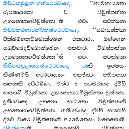
තිපිටකචූළනාගත්ථෙරවාදො,
‘‘නාමකායතො
රූපකායතො ච විමුත්තත්තා
උභතොභාගවිමුත්තො’’ති එවං පවත්තො
තිපිටකමහාරක්ඛිතත්ථෙරවාදො,
‘‘සමාපත්තියා
වික්ඛම්භනවිමොක්ඛෙන එකවාරං, මග්ගෙන
සමුච්ඡෙදවිමොක්ඛෙන එකවාරං විමුත්තත්තා
උභතොභාගවිමුත්තො’’ති එවං පවත්තො
තිපිටකචූළාභයත්ථෙරවාදො චා
ති ඉමෙසං
තිණ්ණම්පි ථෙරවාදානං එකජ්ඣං සඞ්ගහො
කතොති දට්ඨබ්බං. එත්ථ ච පඨමවාදෙ ද්වීහි
භාගෙහි විමුත්තො උභතොභාගවිමුත්තො වුත්තො,
දුතියවාදෙ උභතො භාගතො විමුත්තොති
උභතොභාගවිමුත්තො, තතියවාදෙ ද්වීහි භාගෙහි
ද්වෙ වාරෙ විමුත්තොති අයමෙතෙසං විසෙසොති.
විමුත්තො
ති කිලෙසෙහි විමුත්තො,