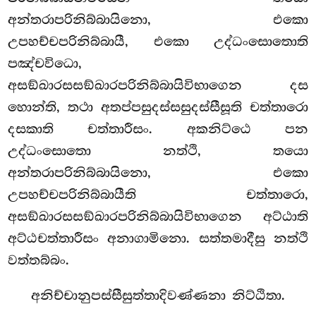
අන්තරාපරිනිබ්බායිනො, එකො
උපහච්චපරිනිබ්බායී, එකො උද්ධංසොතොති
පඤ්චවිධො,
අසඞ්ඛාරසසඞ්ඛාරපරිනිබ්බායිවිභාගෙන දස
හොන්ති, තථා අතප්පසුදස්සසුදස්සීසූති චත්තාරො
දසකාති චත්තාරීසං. අකනිට්ඨෙ පන
උද්ධංසොතො නත්ථි, තයො
අන්තරාපරිනිබ්බායිනො, එකො
උපහච්චපරිනිබ්බායීති චත්තාරො,
අසඞ්ඛාරසසඞ්ඛාරපරිනිබ්බායිවිභාගෙන අට්ඨාති
අට්ඨචත්තාරීසං අනාගාමිනො. සත්තමාදීසු නත්ථි
වත්තබ්බං.
අනිච්චානුපස්සීසුත්තාදිවණ්ණනා නිට්ඨිතා.