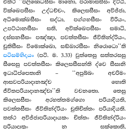
එත්ථ ‘‘පලිබොධසීසං මානො, පරාමාසසීසං දිට්ඨි,
වික්ඛෙපසීසං උද්ධච්චං, කිලෙසසීසං අවිජ්ජා,
අධිමොක්ඛසීසං සද්ධා, පග්ගහසීසං වීරියං,
උපට්ඨානසීසං සති, අවික්ඛෙපසීසං සමාධි,
දස්සනසීසං පඤ්ඤා, පවත්තසීසං ජීවිතින්ද්රියං,
චුතිසීසං විමොක්ඛො, සඞ්ඛාරසීසං නිරොධො’’ති
පටිසම්භිදායං
(පටි. ම. 3.33) වුත්තෙසු සත්තරසසු
සීසෙසු පවත්තසීසං කිලෙසසීසන්ති ද්වෙ සීසානි
ඉධාධිප්පෙතානි – ‘‘අපුබ්බං අචරිමං
ආසවපරියාදානඤ්ච හොති
ජීවිතපරියාදානඤ්චා’’ති වචනතො. තෙසු
කිලෙසසීසං අරහත්තමග්ගො පරියාදියති,
පවත්තසීසං ජීවිතින්ද්රියං චුතිචිත්තං පරියාදියති.
තත්ථ අවිජ්ජාපරියාදායකං චිත්තං ජීවිතින්ද්රියං
පරියාදාතුං න සක්කොති,