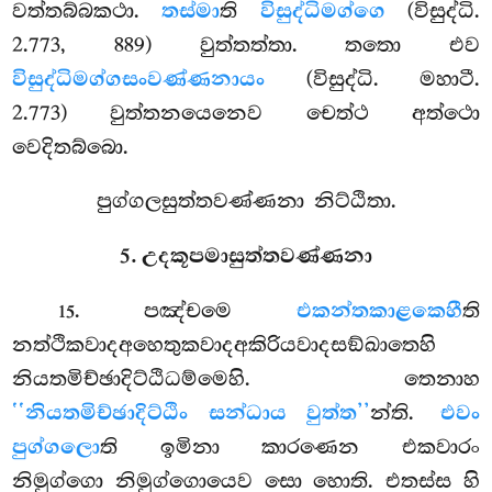
වත්තබ්බකථා.
තස්මා
ති
විසුද්ධිමග්ගෙ
(විසුද්ධි.
2.773, 889) වුත්තත්තා. තතො එව
විසුද්ධිමග්ගසංවණ්ණනායං
(විසුද්ධි. මහාටී.
2.773) වුත්තනයෙනෙව චෙත්ථ අත්ථො
වෙදිතබ්බො.
පුග්ගලසුත්තවණ්ණනා නිට්ඨිතා.
5. උදකූපමාසුත්තවණ්ණනා
. පඤ්චමෙ
එකන්තකාළකෙහී
ති
15
නත්ථිකවාදඅහෙතුකවාදඅකිරියවාදසඞ්ඛාතෙහි
නියතමිච්ඡාදිට්ඨිධම්මෙහි. තෙනාහ
‘‘නියතමිච්ඡාදිට්ඨිං සන්ධාය වුත්ත’’
න්ති.
එවං
පුග්ගලො
ති ඉමිනා කාරණෙන
එකවාරං
නිමුග්ගො නිමුග්ගොයෙව සො හොති. එතස්ස හි