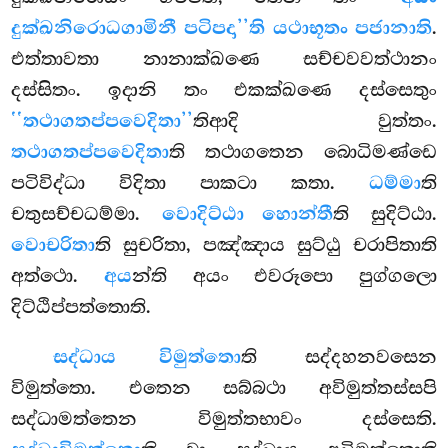
දුක්ඛනිරොධගාමිනී පටිපදා’’ති යථාභූතං පජානාති
.
එත්තාවතා නානාක්ඛණෙ සච්චවවත්ථානං
දස්සිතං. ඉදානි තං එකක්ඛණෙ දස්සෙතුං
‘‘තථාගතප්පවෙදිතා’’
තිආදි වුත්තං.
තථාගතප්පවෙදිතා
ති තථාගතෙන බොධිමණ්ඩෙ
පටිවිද්ධා විදිතා පාකටා කතා.
ධම්මා
ති
චතුසච්චධම්මා.
වොදිට්ඨා හොන්තී
ති සුදිට්ඨා.
වොචරිතා
ති සුචරිතා, පඤ්ඤාය සුට්ඨු චරාපිතාති
අත්ථො.
අය
න්ති අයං එවරූපො පුග්ගලො
දිට්ඨිප්පත්තොති.
සද්ධාය විමුත්තො
ති සද්දහනවසෙන
විමුත්තො. එතෙන සබ්බථා අවිමුත්තස්සපි
සද්ධාමත්තෙන විමුත්තභාවං
දස්සෙති.