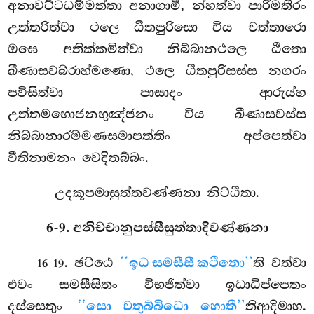
අනාවට්ටධම්මත්තා අනාගාමී, න්හත්වා පාරිමතීරං
උත්තරිත්වා ථලෙ ඨිතපුරිසො විය චත්තාරො
ඔඝෙ අතික්කමිත්වා නිබ්බානථලෙ ඨිතො
ඛීණාසවබ්රාහ්මණො, ථලෙ ඨිතපුරිසස්ස නගරං
පවිසිත්වා පාසාදං ආරුය්හ
උත්තමභොජනභුඤ්ජනං විය ඛීණාසවස්ස
නිබ්බානාරම්මණසමාපත්තිං අප්පෙත්වා
වීතිනාමනං වෙදිතබ්බං.
උදකූපමාසුත්තවණ්ණනා නිට්ඨිතා.
6-9. අනිච්චානුපස්සීසුත්තාදිවණ්ණනා
. ඡට්ඨෙ
‘‘ඉධ සමසීසී කථිතො’’
ති වත්වා
16-19
එවං සමසීසිතං විභජිත්වා ඉධාධිප්පෙතං
දස්සෙතුං
‘‘සො චතුබ්බිධො හොතී’’
තිආදිමාහ.