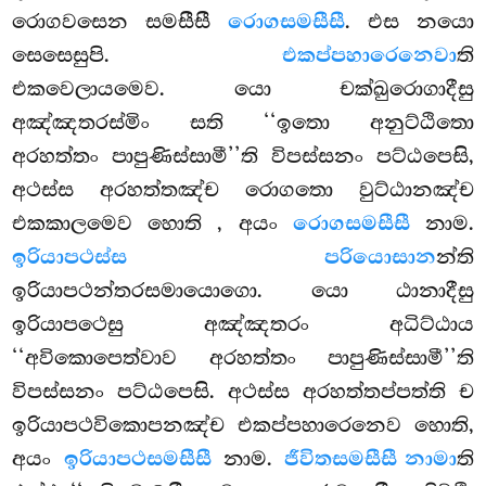
රොගවසෙන සමසීසී
රොගසමසීසී
. එස නයො
සෙසෙසුපි.
එකප්පහාරෙනෙවා
ති
එකවෙලායමෙව. යො චක්ඛුරොගාදීසු
අඤ්ඤතරස්මිං සති ‘‘ඉතො අනුට්ඨිතො
අරහත්තං පාපුණිස්සාමී’’ති විපස්සනං පට්ඨපෙසි,
අථස්ස අරහත්තඤ්ච රොගතො වුට්ඨානඤ්ච
එකකාලමෙව හොති
, අයං
රොගසමසීසී
නාම.
ඉරියාපථස්ස පරියොසාන
න්ති
ඉරියාපථන්තරසමායොගො. යො ඨානාදීසු
ඉරියාපථෙසු අඤ්ඤතරං අධිට්ඨාය
‘‘අවිකොපෙත්වාව අරහත්තං පාපුණිස්සාමී’’ති
විපස්සනං පට්ඨපෙසි. අථස්ස අරහත්තප්පත්ති ච
ඉරියාපථවිකොපනඤ්ච එකප්පහාරෙනෙව හොති,
අයං
ඉරියාපථසමසීසී
නාම.
ජීවිතසමසීසී නාමා
ති