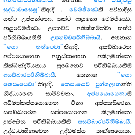
අන්තරාපරිනිබ්බායී
. තෙනාහ
‘‘යො පඤ්චසු
සුද්ධාවාසෙසූ’’
තිආදි
.
වෙමජ්ඣෙ
ති අවිහාදීසු
යත්ථ උප්පන්නො, තත්ථ ආයුනො වෙමජ්ඣෙ.
ආයුවෙමජ්ඣං උපහච්ච අතික්කමිත්වා තත්ථ
පරිනිබ්බායතීති
උපහච්චපරිනිබ්බායී
. තෙනාහ
‘‘යො තත්ථෙවා’’
තිආදි. අසඞ්ඛාරෙන
අප්පයොගෙන අනුස්සාහෙන අකිලමන්තො
තික්ඛින්ද්රියතාය සුඛෙනෙව පරිනිබ්බායතීති
අසඞ්ඛාරපරිනිබ්බායී
. තෙනාහ
‘‘යො
තෙසංයෙවා’’
තිආදි.
තෙසංයෙව පුග්ගලාන
න්ති
නිද්ධාරණෙ සාමිවචනං.
අප්පයොගෙනා
ති
අධිමත්තප්පයොගෙන විනා අප්පකසිරෙන.
සසඞ්ඛාරෙන සප්පයොගෙන කිලමන්තො
දුක්ඛෙන පරිනිබ්බායතීති
සසඞ්ඛාරපරිනිබ්බායී
.
උද්ධංවාහිභාවෙන උද්ධමස්ස තණ්හාසොතං