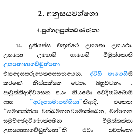
2. අනුසයවග්ගො
4.පුග්ගලසුත්තවණ්ණනා
. දුතියස්ස
චතුත්ථෙ උභතො උභයථා,
14
උභතො උභොහි භාගෙහි විමුත්තොති
උභතොභාගවිමුත්තො
එකදෙසසරූපෙකසෙසනයෙන.
ද්වීහි භාගෙහී
ති
කරණෙ නිස්සක්කෙ චෙතං බහුවචනං
.
ආවුත්තිආදිවසෙන අයං නියමො වෙදිතබ්බොති
ආහ
‘‘අරූපසමාපත්තියා’’
තිආදි. එතෙන
‘‘සමාපත්තියා වික්ඛම්භනවිමොක්ඛෙන, මග්ගෙන
සමුච්ඡෙදවිමොක්ඛෙන විමුත්තත්තා
උභතොභාගවිමුත්තො’’ති එවං පවත්තො