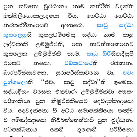
පුන භවතො වුට්ඨානං නාම නත්ථීති වදන්ති
මක්ඛලිගොසාලාදයො විය. හෙට්ඨා හෙට්ඨා
නරකග්ගීනංයෙව ආහාරො.
සාධු සද්ධා
කුසලෙසූ
ති කුසලධම්මෙසු සද්ධා නාම සාහු
ලද්ධකාති උම්මුජ්ජති, සො තාවත්තකෙනෙව
කුසලෙන උම්මුජ්ජති නාම.
සාධු හිරී
තිආදීසුපි
එසෙව නයො.
චඞ්කවාරෙ
ති රජකානං
ඛාරපරිස්සාවනෙ, සුරාපරිස්සාවනෙ වා.
එවං
පුග්ගලො
ති ‘‘එවං සාධු සද්ධා’’ති ඉමෙසං
සද්ධාදීනං වසෙන එකවාරං උම්මුජ්ජිත්වා තෙසං
පරිහානියා පුන නිමුජ්ජතියෙව දෙවදත්තාදයො
විය. දෙවදත්තො හි අට්ඨ සමාපත්තියො පඤ්ච
ච අභිඤ්ඤායො නිබ්බත්තෙත්වාපි පුන බුද්ධානං
පටිපක්ඛතාය තෙහි ගුණෙහි පරිහීනො