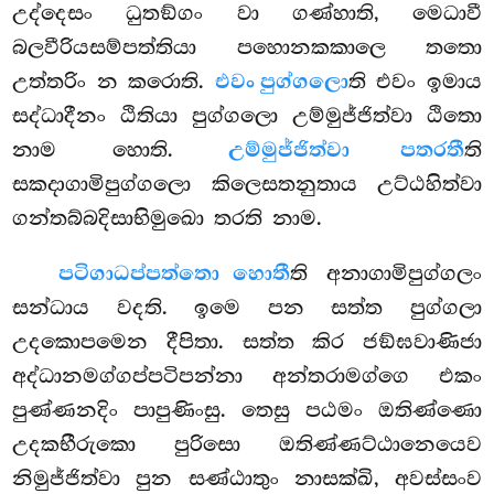
උද්දෙසං ධුතඞ්ගං වා ගණ්හාති, මෙධාවී
බලවීරියසම්පත්තියා පහොනකකාලෙ තතො
උත්තරිං න කරොති.
එවං පුග්ගලො
ති එවං ඉමාය
සද්ධාදීනං ඨිතියා පුග්ගලො උම්මුජ්ජිත්වා ඨිතො
නාම හොති.
උම්මුජ්ජිත්වා පතරතී
ති
සකදාගාමිපුග්ගලො කිලෙසතනුතාය උට්ඨහිත්වා
ගන්තබ්බදිසාභිමුඛො තරති නාම.
පටිගාධප්පත්තො හොතී
ති අනාගාමිපුග්ගලං
සන්ධාය වදති. ඉමෙ පන සත්ත පුග්ගලා
උදකොපමෙන දීපිතා. සත්ත කිර ජඞ්ඝවාණිජා
අද්ධානමග්ගප්පටිපන්නා අන්තරාමග්ගෙ එකං
පුණ්ණනදිං පාපුණිංසු. තෙසු පඨමං ඔතිණ්ණො
උදකභීරුකො පුරිසො ඔතිණ්ණට්ඨානෙයෙව
නිමුජ්ජිත්වා පුන සණ්ඨාතුං නාසක්ඛි, අවස්සංව