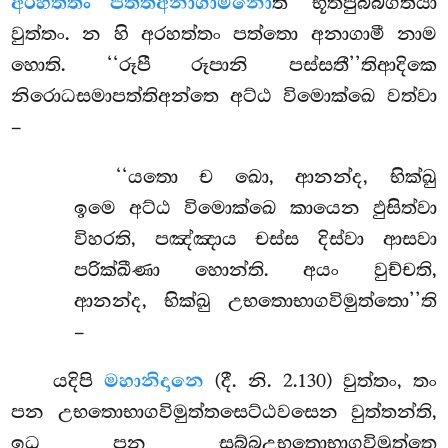
අරහත්තං පත්තඅනාගාමිනො
ති භූතපුබ්බගතියා
වුත්තං. න හි අරහත්තං පත්තො අනාගාමී නාම
හොති. ‘‘රූපී රූපානි පස්සතී’’තිආදිකෙ
නිරොධසමාපත්තිඅන්තෙ අට්ඨ විමොක්ඛෙ වත්වා
–
‘‘යතො ච ඛො, ආනන්ද, භික්ඛු
ඉමෙ අට්ඨ විමොක්ඛෙ කායෙන ඵුසිත්වා
විහරති, පඤ්ඤාය චස්ස දිස්වා ආසවා
පරික්ඛීණා හොන්ති. අයං වුච්චති,
ආනන්ද, භික්ඛු උභතොභාගවිමුත්තො’’ති
–
යදිපි
මහානිදානෙ
(දී. නි. 2.130) වුත්තං, තං
පන උභතොභාගවිමුත්තසෙට්ඨවසෙන වුත්තන්ති,
ඉධ පන සබ්බඋභතොභාගවිමුත්තෙ