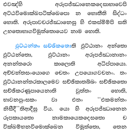
එවඤ්හි අරූපජ්ඣානෙකදෙසාභාවෙපි
අට්ඨවිමොක්ඛපටික්ඛෙපො න හොතීති සිද්ධං
හොති. අරූපාවචරජ්ඣානෙසු හි එකස්මිම්පි සති
උභතොභාගවිමුත්තොයෙව නාම හොති.
ඵුට්ඨන්තං සච්ඡිකතො
ති ඵුට්ඨානං අන්තො
ඵුට්ඨන්තො, ඵුට්ඨානං අරූපජ්ඣානානං
අනන්තරො කාලොති අධිප්පායො.
අච්චන්තසංයොගෙ චෙතං උපයොගවචනං. තං
ඵුට්ඨානන්තරකාලමෙව සච්ඡිකාතබ්බං සච්ඡිකතො
සච්ඡිකරණූපායෙනාති වුත්තං හොති,
භාවනපුංසකං වා එතං ‘‘එකමන්තං
නිසීදී’’තිආදීසු විය. යො හි අරූපජ්ඣානෙන
රූපකායතො නාමකායෙකදෙසතො ච
වික්ඛම්භනවිමොක්ඛෙන විමුත්තො, තෙන