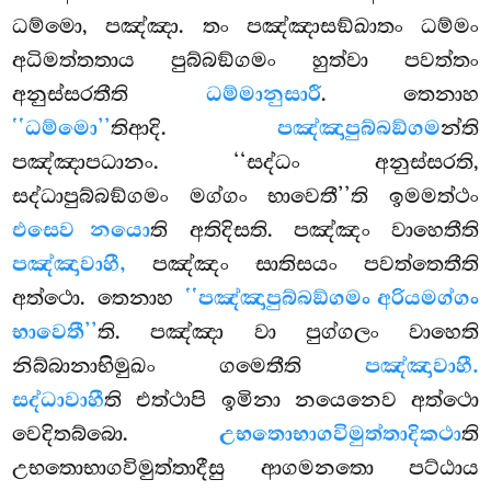
ධම්මො, පඤ්ඤා. තං පඤ්ඤාසඞ්ඛාතං ධම්මං
අධිමත්තතාය පුබ්බඞ්ගමං හුත්වා පවත්තං
අනුස්සරතීති
ධම්මානුසාරී
. තෙනාහ
‘‘ධම්මො’’
තිආදි.
පඤ්ඤාපුබ්බඞ්ගම
න්ති
පඤ්ඤාපධානං. ‘‘සද්ධං අනුස්සරති,
සද්ධාපුබ්බඞ්ගමං මග්ගං භාවෙතී’’ති ඉමමත්ථං
එසෙව නයො
ති අතිදිසති. පඤ්ඤං වාහෙතීති
පඤ්ඤාවාහී,
පඤ්ඤං සාතිසයං පවත්තෙතීති
අත්ථො. තෙනාහ
‘‘පඤ්ඤාපුබ්බඞ්ගමං අරියමග්ගං
භාවෙතී’’
ති. පඤ්ඤා වා පුග්ගලං වාහෙති
නිබ්බානාභිමුඛං ගමෙතීති
පඤ්ඤාවාහී.
සද්ධාවාහී
ති එත්ථාපි ඉමිනා නයෙනෙව අත්ථො
වෙදිතබ්බො.
උභතොභාගවිමුත්තාදිකථා
ති
උභතොභාගවිමුත්තාදීසු ආගමනතො පට්ඨාය