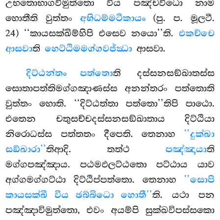
උභතොභාගවිමුත්තො විය පඤ්චවිධො නාම
හොතීති වුත්තං
අභිධම්මටීකායං
(පු. ප. මූලටී.
24) ‘‘කායසක්ඛිම්හිපි එසෙව නයො’’ති.
එකච්චෙ
ආසවා
ති
හෙට්ඨිමමග්ගවජ්ඣා
ආසවා.
දිට්ඨන්තං පත්තො
ති දස්සනසඞ්ඛාතස්ස
සොතාපත්තිමග්ගඤාණස්ස අනන්තරං පත්තොති
වුත්තං හොති. ‘‘දිට්ඨත්තා පත්තො’’තිපි පාඨො.
එතෙන චතුසච්චදස්සනසඞ්ඛාතාය දිට්ඨියා
නිරොධස්ස පත්තතං දීපෙති. තෙනාහ
‘‘දුක්ඛා
සඞ්ඛාරා’’
තිආදි. තත්ථ
පඤ්ඤායා
ති
මග්ගපඤ්ඤාය. පඨමඵලට්ඨතො පට්ඨාය යාව
අග්ගමග්ගට්ඨා දිට්ඨිප්පත්තො. තෙනාහ
‘‘සොපි
කායසක්ඛී විය ඡබ්බිධො හොතී’’
ති. යථා පන
පඤ්ඤාවිමුත්තො, එවං අයම්පි සුක්ඛවිපස්සකො