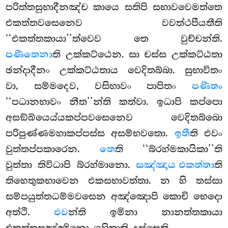
පරිත්තසුභාදීනඤ්ච කායෙ සතිපි සභාවවෙමත්තෙ
එකත්තවසෙනෙව වවත්ථපීයතීති
‘‘එකත්තකායා’’ත්වෙව තෙ වුච්චන්ති.
පණීතෙනා
ති උක්කට්ඨෙන. සා චස්ස උක්කට්ඨතා
ඡන්දාදීනං උක්කට්ඨතාය වෙදිතබ්බා. සුභාවිතං
වා, සම්මදෙව, වසිභාවං පාපිතං
පණීතං
‘‘පධානභාවං නීත’’න්ති කත්වා. ඉධාපි කප්පො
අසඞ්ඛ්යෙය්යකප්පවසෙනෙව වෙදිතබ්බො
පරිපුණ්ණමහාකප්පස්ස අසම්භවතො.
ඉතී
ති එවං
වුත්තප්පකාරෙන.
තෙ
ති ‘‘බ්රහ්මකායිකා’’ති
වුත්තා තිවිධාපි බ්රහ්මානො.
සඤ්ඤාය එකත්තා
ති
තිහෙතුකභාවෙන එකසභාවත්තා. න හි තස්සා
සම්පයුත්තධම්මවසෙන අඤ්ඤොපි කොචි භෙදො
අත්ථි.
එව
න්ති ඉමිනා නානත්තකායා