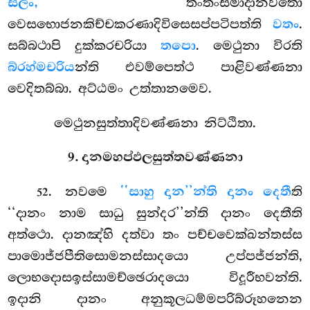
සීලං,
තංතංසමාදානවතො
වෙසභොජනකිච්චකරණාදිවිසෙසප්පටිපත්ති
වතං
.
සබ්බථාපි දුක්කරචරියා
තපො
. මෙථුනා විරති
බ්රහ්මචරිය
න්ති එවම්පෙත්ථ පාළිවණ්ණනා
වෙදිතබ්බා. අට්ඨමං උත්තානමෙව.
මෙථුනසුත්තාදිවණ්ණනා නිට්ඨිතා.
9. දානමහප්ඵලසුත්තවණ්ණනා
. නවමෙ
‘‘සාහු දාන’’න්ති දානං දෙතී
ති
52
‘‘දානං නාම සාධු සුන්දර’’න්ති දානං දෙතීති
අත්ථො. දානඤ්හි දත්වා තං පච්චවෙක්ඛන්තස්ස
පාමොජ්ජපීතිසොමනස්සාදයො උප්පජ්ජන්ති,
ලොභදොසඉස්සාමච්ඡෙරාදයො විදූරීභවන්ති.
ඉදානි දානං අනුකූලධම්මපරිබ්රූහනෙන