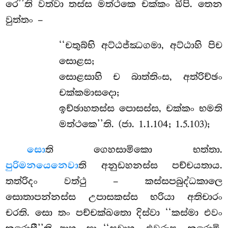
රෙ’’ති වත්වා තස්ස මත්ථකෙ චක්කං ඛිපි. තෙන
වුත්තං –
‘‘චතුබ්භි අට්ඨජ්ඣගමා, අට්ඨාහි පිච
සොළස;
සොළසාහි ච බාත්තිංස, අත්රිච්ඡං
චක්කමාසදො;
ඉච්ඡාහතස්ස පොසස්ස, චක්කං භමති
මත්ථකෙ’’ති. (ජා. 1.1.104; 1.5.103);
සො
ති
ගෙහසාමිකො භත්තා.
පුරිමනයෙනෙවා
ති අනුඩහනස්ස පච්චයතාය.
තත්රිදං වත්ථු – කස්සපබුද්ධකාලෙ
සොතාපන්නස්ස උපාසකස්ස භරියා අතිචාරං
චරති. සො තං පච්චක්ඛතො දිස්වා ‘‘කස්මා එවං