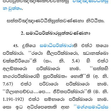
පරිප්ඵුතවිඤ්ඤාණකිච්චවන්තීසු
විඤ්ඤාණට්ඨිතීසු
න වුත්තං
.
සත්තවිඤ්ඤාණට්ඨිතිසුත්තවණ්ණනා නිට්ඨිතා.
2. සමාධිපරික්ඛාරසුත්තවණ්ණනා
. දුතියෙ
සමාධිපරික්ඛාරා
ති එත්ථ තයො
45
පරික්ඛාරා. ‘‘රථො සීලපරික්ඛාරො, ඣානක්ඛො
චක්කවීරියො’’ති (සං. නි. 5.4) හි එත්ථ
අලඞ්කාරො පරික්ඛාරො
නාම. ‘‘සත්තහි
නගරපරික්ඛාරෙහි සුපරික්ඛතං හොතී’’ති (අ. නි.
7.67) එත්ථ පරිවාරො පරික්ඛාරො නාම.
‘‘ගිලානපච්චය…පෙ… ජීවිතපරික්ඛාරා’’ති (ම. නි.
1.191-192) එත්ථ සම්භාරො පරික්ඛාරො නාම.
සො ඉධ අධිප්පෙතොති ආහ
‘‘මග්ගසමාධිස්ස