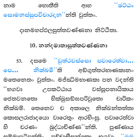
නාම හොතීති ආහ
‘‘ඡට්ඨං
සොමනස්සුපවිචාරදාන’’
න්ති වුත්තං.
දානමහප්ඵලසුත්තවණ්ණනා නිට්ඨිතා.
10. නන්දමාතාසුත්තවණ්ණනා
. දසමෙ
‘‘වුත්ථවස්සො පවාරෙත්වා…
53
පෙ… නික්ඛමී’’
ති අඞ්ගුත්තරභාණකානං
මතෙනෙතං වුත්තං. මජ්ඣිමභාණකා පන වදන්ති
‘‘භගවා උපකට්ඨාය වස්සූපනායිකාය
ජෙතවනතො භික්ඛුසඞ්ඝපරිවුතො චාරිකං
නික්ඛමි. තෙනෙව ච අකාලෙ නික්ඛන්තත්තා
කොසලරාජාදයො වාරෙතුං ආරභිංසු. පවාරෙත්වා
හි චරණං බුද්ධාචිණ්ණ’’න්ති. පුණ්ණාය
සම්මාපටිපත්තිං පච්චාසීසන්තො භගවා
‘‘මම