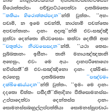
නාම නානුච්ඡවිකන්ති අත්තභාවසභාගවසෙන
හිරොත්තප්පං පච්චුපට්ඨපෙත්වා දාතබ්බතො
‘‘තතියං හිරොත්තප්පදාන’’
න්ති වුත්තං. ‘‘අහං
පචාමි, න ඉමෙ පචන්ති, නාරහාමි පචන්තො
අපචන්තානං දානං අදාතු’’න්ති එවංසඤ්ඤී
හුත්වා දෙන්තො නිරවසෙසං කත්වා දෙතීති ආහ
‘‘චතුත්ථං නිරවසෙසදාන’’
න්ති. ‘‘යථා තෙසං
පුබ්බකානං ඉසීනං තානි මහායඤ්ඤකානි
අහෙසුං, එවං මෙ අයං දානපරිභොගො
භවිස්සතී’’ති එවංසඤ්ඤිනො දානං දක්ඛිණං
අරහෙසු දාතබ්බතො
‘‘පඤ්චමං
දක්ඛිණෙය්යදාන’’
න්ති වුත්තං. ‘‘ඉමං මෙ දානං
දදතො චිත්තං පසීදතී’’තිආදිනා
පීතිසොමනස්සං
උප්පාදෙත්වා දෙන්තස්ස දානං
සොමනස්සබාහුල්ලප්පත්තියා සොමනස්සුපචාරං