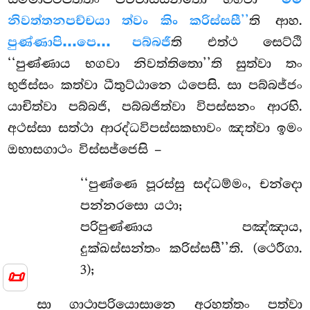
නිවත්තනපච්චයා ත්වං කිං කරිස්සසී’’
ති ආහ.
පුණ්ණාපි…පෙ… පබ්බජී
ති එත්ථ සෙට්ඨි
‘‘පුණ්ණාය භගවා නිවත්තිතො’’ති සුත්වා තං
භුජිස්සං කත්වා ධීතුට්ඨානෙ ඨපෙසි. සා පබ්බජ්ජං
යාචිත්වා පබ්බජි, පබ්බජිත්වා විපස්සනං ආරභි.
අථස්සා සත්ථා ආරද්ධවිපස්සකභාවං ඤත්වා ඉමං
ඔභාසගාථං විස්සජ්ජෙසි –
‘‘පුණ්ණෙ
පූරස්සු සද්ධම්මං, චන්දො
පන්නරසො යථා;
පරිපුණ්ණාය පඤ්ඤාය,
දුක්ඛස්සන්තං කරිස්සසී’’ති. (ථෙරීගා.
3);
📜
සා ගාථාපරියොසානෙ අරහත්තං පත්වා