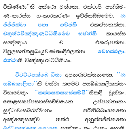
විකිණ්ණා’’ති අත්ථො වුත්තො. එත්ථාපි අන්තිම-
ණ-කාරස්ස හ-කාරකරණං ඉච්ඡිතබ්බමෙව.
න
ඡිජ්ජිත්වා පභා ගච්ඡති
එකග්ඝනත්තා.
චතුත්ථවිඤ්ඤාණට්ඨිතිමෙව භජන්ති
කායස්ස
සඤ්ඤාය ච එකරූපත්තා.
විපුලසන්තසුඛායුවණ්ණාදිඵලත්තා
වෙහප්ඵලා.
එත්ථා
ති විඤ්ඤාණට්ඨිතියං.
විවට්ටපක්ඛෙ ඨිතා
අපුනරාවත්තනතො.
‘‘න
සබ්බකාලිකා’’
ති වත්වා තමෙව අසබ්බකාලිකත්තං
විභාවෙතුං
‘‘කප්පසතසහස්සම්පී’’
තිආදි වුත්තං.
සොළසකප්පසහස්සච්චයෙන උප්පන්නානං
සුද්ධාවාසබ්රහ්මානං පරිනිබ්බායනතො
අඤ්ඤෙසඤ්ච තත්ථ අනුප්පජ්ජනතො
බුද්ධසුඤ්ඤෙ ලොකෙ
සුඤ්ඤං තං ඨානං හොති,