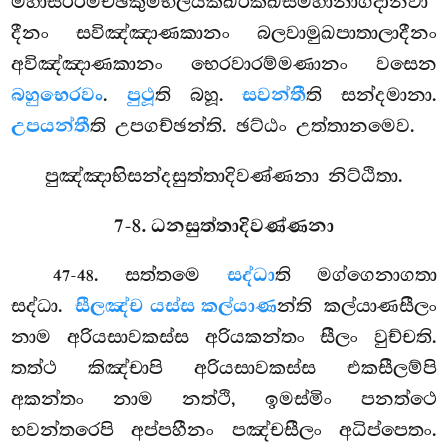
මහාසරීරමච්ඡකුම්භීලයක්ඛරක්ඛසමහානාගදානවා
දීනං සවිඤ්ඤාණකානං බලවාමුඛපාතාලාදීනං
අවිඤ්ඤාණකානං භෙරවාරම්මණානං වසෙන
බහුභෙරවං
.
පුථූ
ති බහූ.
සවන්තී
ති සන්දමානා.
උපයන්තී
ති උපගච්ඡන්ති. ඡට්ඨං උත්තානමෙව.
පුඤ්ඤාභිසන්දසුත්තාදිවණ්ණනා නිට්ඨිතා.
7-8. ධනසුත්තාදිවණ්ණනා
. සත්තමෙ
සද්ධා
ති මග්ගෙනාගතා
47-48
සද්ධා.
සීලඤ්ච යස්ස කල්යාණ
න්ති කල්යාණසීලං
නාම අරියසාවකස්ස අරියකන්තං සීලං වුච්චති.
තත්ථ කිඤ්චාපි අරියසාවකස්ස එකසීලම්පි
අකන්තං නාම නත්ථි, ඉමස්මිං පනත්ථෙ
භවන්තරෙපි අප්පහීනං පඤ්චසීලං අධිප්පෙතං.