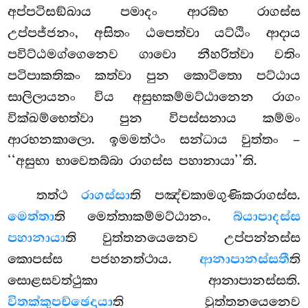
අප්පටිසඞ්ඛාය පමාදං ආරබ්භ රාගස්ස
උප්පජ්ජනං, අසිතං ඨපෙත්වා යට්ඨිං ආදාය
පවිට්ඨමග්ගෙනෙව ගාවො නීහරිත්වා වතිං
පටිපාකතිකං කත්වා පුන කොටිතො පට්ඨාය
සාලිලායනං විය අසුභකම්මට්ඨානෙන රාගං
වික්ඛම්භෙත්වා පුන විපස්සනාය කම්මං
ආරභනකාලො. ඉමමත්ථං සන්ධාය වුත්තං –
‘‘අසුභා භාවෙතබ්බා රාගස්ස පහානායා’’ති.
තත්ථ
රාගස්සා
ති පඤ්චකාමගුණිකරාගස්ස.
මෙත්තා
ති මෙත්තාකම්මට්ඨානං.
බ්යාපාදස්ස
පහානායා
ති වුත්තනයෙනෙව උප්පන්නස්ස
කොපස්ස පජහනත්ථාය.
ආනාපානස්සතී
ති
සොළසවත්ථුකා ආනාපානස්සති.
විතක්කුපච්ඡෙදායා
ති වුත්තනයෙනෙව