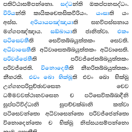
පතිට්ඨාසම්පන්නො.
සද්ධ
න්ති ඔකප්පනසද්ධං.
වීරිය
න්ති කායිකචෙතසිකවීරියං.
යංසා
ති යං
අස්ස.
අරියාය
පඤ්ඤායා
ති සහවිපස්සනාය
මග්ගපඤ්ඤාය.
සඞ්ඛායා
ති ජානිත්වා.
එකං
පටිසෙවතී
ති සෙවිතබ්බයුත්තකං සෙවති.
අධිවාසෙතී
ති අධිවාසෙතබ්බයුත්තකං අධිවාසෙති.
පරිවජ්ජෙතී
ති පරිවජ්ජෙතබ්බයුත්තකං
පරිවජ්ජෙති.
විනොදෙතී
ති නීහරිතබ්බයුත්තකං
නීහරති.
එවං ඛො භික්ඛූ
ති එවං ඛො භික්ඛු
උග්ගහපරිපුච්ඡාවසෙන චෙව
ධම්මවවත්ථානවසෙන
ච පටිසෙවිතබ්බාදීනි
සුප්පටිවිද්ධානි සුපච්චක්ඛානි කත්වා
පටිසෙවන්තො අධිවාසෙන්තො පරිවජ්ජෙන්තො
විනොදෙන්තො ච භික්ඛු නිස්සයසම්පන්නො