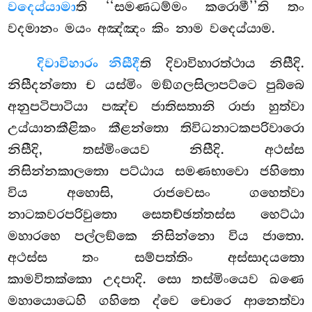
වදෙය්යාමා
ති ‘‘සමණධම්මං කරොමී’’ති තං
වදමානං මයං අඤ්ඤං කිං නාම වදෙය්යාම.
දිවාවිහාරං නිසීදී
ති දිවාවිහාරත්ථාය නිසීදි.
නිසීදන්තො ච යස්මිං මඞ්ගලසිලාපට්ටෙ පුබ්බෙ
අනුපටිපාටියා පඤ්ච ජාතිසතානි රාජා හුත්වා
උය්යානකීළිකං කීළන්තො තිවිධනාටකපරිවාරො
නිසීදි, තස්මිංයෙව නිසීදි. අථස්ස
නිසින්නකාලතො පට්ඨාය සමණභාවො ජහිතො
විය අහොසි, රාජවෙසං ගහෙත්වා
නාටකවරපරිවුතො සෙතච්ඡත්තස්ස හෙට්ඨා
මහාරහෙ පල්ලඞ්කෙ නිසින්නො විය ජාතො.
අථස්ස තං සම්පත්තිං අස්සාදයතො
කාමවිතක්කො උදපාදි. සො තස්මිංයෙව ඛණෙ
මහායොධෙහි ගහිතෙ ද්වෙ චොරෙ ආනෙත්වා