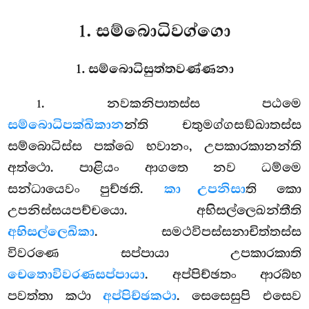
1. සම්බොධිවග්ගො
1. සම්බොධිසුත්තවණ්ණනා
. නවකනිපාතස්ස
පඨමෙ
1
සම්බොධිපක්ඛිකාන
න්ති චතුමග්ගසඞ්ඛාතස්ස
සම්බොධිස්ස පක්ඛෙ භවානං, උපකාරකානන්ති
අත්ථො. පාළියං ආගතෙ නව ධම්මෙ
සන්ධායෙවං පුච්ඡති.
කා උපනිසා
ති කො
උපනිස්සයපච්චයො. අභිසල්ලෙඛන්තීති
අභිසල්ලෙඛිකා
. සමථවිපස්සනාචිත්තස්ස
විවරණෙ සප්පායා උපකාරකාති
චෙතොවිවරණසප්පායා
. අප්පිච්ඡතං ආරබ්භ
පවත්තා කථා
අප්පිච්ඡකථා
. සෙසෙසුපි එසෙව