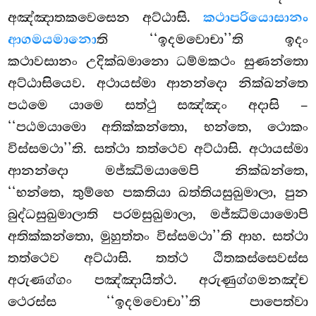
අඤ්ඤාතකවෙසෙන අට්ඨාසි.
කථාපරියොසානං
ආගමයමානො
ති ‘‘ඉදමවොචා’’ති ඉදං
කථාවසානං උදික්ඛමානො ධම්මකථං සුණන්තො
අට්ඨාසියෙව. අථායස්මා ආනන්දො නික්ඛන්තෙ
පඨමෙ යාමෙ සත්ථු සඤ්ඤං
අදාසි –
‘‘පඨමයාමො අතික්කන්තො, භන්තෙ, ථොකං
විස්සමථා’’ති. සත්ථා තත්ථෙව අට්ඨාසි. අථායස්මා
ආනන්දො මජ්ඣිමයාමෙපි නික්ඛන්තෙ,
‘‘භන්තෙ, තුම්හෙ පකතියා ඛත්තියසුඛුමාලා, පුන
බුද්ධසුඛුමාලාති පරමසුඛුමාලා, මජ්ඣිමයාමොපි
අතික්කන්තො, මුහුත්තං විස්සමථා’’ති ආහ. සත්ථා
තත්ථෙව අට්ඨාසි. තත්ථ ඨිතකස්සෙවස්ස
අරුණග්ගං පඤ්ඤායිත්ථ. අරුණුග්ගමනඤ්ච
ථෙරස්ස ‘‘ඉදමවොචා’’ති පාපෙත්වා