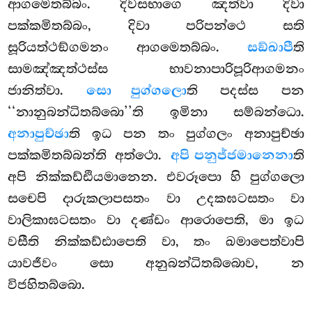
ආගමෙතබ්බං. දිවසභාගෙ ඤත්වා දිවා
පක්කමිතබ්බං, දිවා පරිපන්ථෙ සති
සූරියත්ථඞ්ගමනං ආගමෙතබ්බං.
සඞ්ඛාපී
ති
සාමඤ්ඤත්ථස්ස භාවනාපාරිපූරිආගමනං
ජානිත්වා.
සො පුග්ගලො
ති පදස්ස පන
‘‘නානුබන්ධිතබ්බො’’ති ඉමිනා සම්බන්ධො.
අනාපුච්ඡා
ති ඉධ පන තං පුග්ගලං අනාපුච්ඡා
පක්කමිතබ්බන්ති අත්ථො.
අපි පනුජ්ජමානෙනා
ති
අපි නික්කඩ්ඪියමානෙන. එවරූපො හි පුග්ගලො
සචෙපි
දාරුකලාපසතං වා උදකඝටසතං වා
වාලිකාඝටසතං වා දණ්ඩං ආරොපෙති, මා ඉධ
වසීති නික්කඩ්ඪාපෙති වා, තං ඛමාපෙත්වාපි
යාවජීවං සො අනුබන්ධිතබ්බොව, න
විජහිතබ්බො.