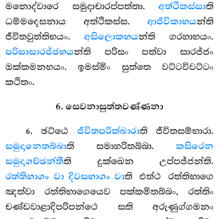
මනොද්වාරෙ සමුදාචාරප්පත්තා.
අත්ථිකස්සා
ති
ධම්මදෙසනාය අත්ථිකස්ස.
ආජීවිකාභය
න්ති
ජීවිතවුත්තිභයං.
අසිලොකභය
න්ති ගරහාභයං.
පරිසාසාරජ්ජභය
න්ති පරිසං පත්වා සාරජ්ජං
ඔක්කමනභයං. ඉමස්මිං
සුත්තෙ වට්ටවිවට්ටං
කථිතං.
6. සෙවනාසුත්තවණ්ණනා
. ඡට්ඨෙ
ජීවිතපරික්ඛාරා
ති ජීවිතසම්භාරා.
6
සමුදානෙතබ්බා
ති සමාහරිතබ්බා.
කසිරෙන
සමුදාගච්ඡන්තී
ති දුක්ඛෙන උප්පජ්ජන්ති.
රත්තිභාගං වා දිවසභාගං වා
ති එත්ථ රත්තිභාගෙ
ඤත්වා රත්තිභාගෙයෙව පක්කමිතබ්බං, රත්තිං
චණ්ඩවාළාදිපරිපන්ථෙ සති අරුණුග්ගමනං