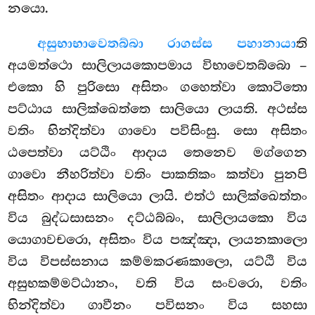
නයො.
අසුභා
භාවෙතබ්බා රාගස්ස පහානායා
ති
අයමත්ථො සාලිලායකොපමාය විභාවෙතබ්බො –
එකො හි පුරිසො අසිතං ගහෙත්වා කොටිතො
පට්ඨාය සාලික්ඛෙත්තෙ සාලියො ලායති. අථස්ස
වතිං භින්දිත්වා ගාවො පවිසිංසු. සො අසිතං
ඨපෙත්වා යට්ඨිං ආදාය තෙනෙව මග්ගෙන
ගාවො නීහරිත්වා වතිං පාකතිකං කත්වා පුනපි
අසිතං ආදාය සාලියො ලායි. එත්ථ සාලික්ඛෙත්තං
විය බුද්ධසාසනං දට්ඨබ්බං, සාලිලායකො විය
යොගාවචරො, අසිතං විය පඤ්ඤා, ලායනකාලො
විය විපස්සනාය කම්මකරණකාලො, යට්ඨි විය
අසුභකම්මට්ඨානං, වති විය සංවරො, වතිං
භින්දිත්වා ගාවීනං
පවිසනං විය සහසා