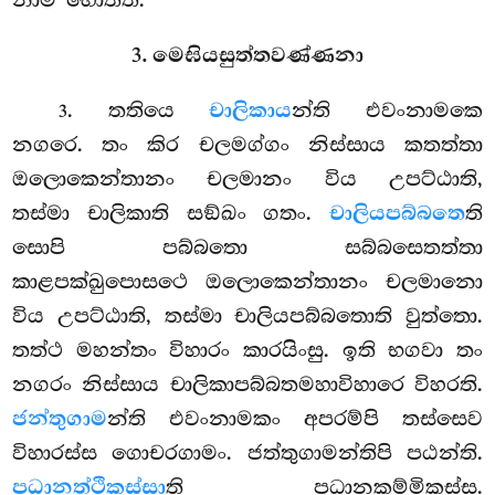
නාම හොතීති.
3. මෙඝියසුත්තවණ්ණනා
. තතියෙ
චාලිකාය
න්ති එවංනාමකෙ
3
නගරෙ. තං කිර චලමග්ගං නිස්සාය කතත්තා
ඔලොකෙන්තානං චලමානං විය උපට්ඨාති,
තස්මා චාලිකාති සඞ්ඛං ගතං.
චාලියපබ්බතෙ
ති
සොපි පබ්බතො සබ්බසෙතත්තා
කාළපක්ඛුපොසථෙ ඔලොකෙන්තානං චලමානො
විය උපට්ඨාති, තස්මා චාලියපබ්බතොති වුත්තො.
තත්ථ මහන්තං විහාරං කාරයිංසු. ඉති භගවා තං
නගරං නිස්සාය චාලිකාපබ්බතමහාවිහාරෙ විහරති.
ජන්තුගාම
න්ති එවංනාමකං අපරම්පි තස්සෙව
විහාරස්ස ගොචරගාමං. ජත්තුගාමන්තිපි
පඨන්ති.
පධානත්ථිකස්සා
ති පධානකම්මිකස්ස.