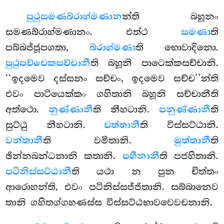
පුථුසමණබ්රාහ්මණාන
න්ති බහූනං
සමණබ්රාහ්මණානං. එත්ථ
සමණා
ති
පබ්බජ්ජූපගතා,
බ්රාහ්මණා
ති භොවාදිනො.
පුථුපච්චෙකසච්චානී
ති බහූනි පාටෙක්කසච්චානි.
‘‘ඉදමෙව දස්සනං සච්චං, ඉදමෙව සච්ච’’න්ති
එවං පාටියෙක්කං ගහිතානි බහූනි සච්චානීති
අත්ථො.
නුණ්ණානී
ති නීහටානි.
පනුණ්ණානී
ති
සුට්ඨු නීහටානි.
චත්තානී
ති විස්සට්ඨානි.
වන්තානී
ති වමිතානි.
මුත්තානී
ති
ඡින්නබන්ධනානි කතානි.
පහීනානී
ති
පජහිතානි.
පටිනිස්සට්ඨානී
ති යථා න පුන චිත්තං
ආරොහන්ති, එවං පටිනිස්සජ්ජිතානි. සබ්බානෙව
තානි ගහිතග්ගහණස්ස විස්සට්ඨභාවවෙවචනානි.