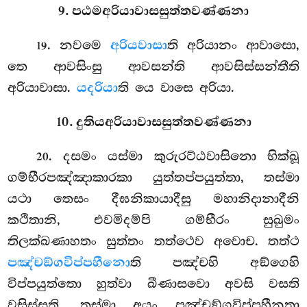
9. පඨමඅරියාවාසසුත්තවණ්ණනා
. නවමෙ
අරියවාසා
ති අරියානං ආවාසො,
19
තෙ ආවසිංසු ආවසන්ති ආවසිස්සන්තීති
අරියාවාසා.
යදරියා
ති යෙ වාසෙ අරියා.
10. දුතියඅරියාවාසසුත්තවණ්ණනා
. දසමං
යස්මා කුරුරට්ඨවාසිනො භික්ඛූ
20
ගම්භීරපඤ්ඤාකාරකා යුත්තප්පයුත්තා, තස්මා
යථා තෙසං දීඝනිකායාදීසු මහානිදානාදීනි
කථිතානි, එවමිදම්පි ගම්භීරං සුඛුමං
තිලක්ඛණාහතං සුත්තං තත්ථෙව අවොච. තත්ථ
පඤ්චඞ්ගවිප්පහීනො
ති පඤ්චහි අඞ්ගෙහි
විප්පයුත්තො හුත්වා ඛීණාසවො අවසි වසති
වසිස්සති. තස්මා අයං පඤ්චඞ්ගවිප්පහීනතා