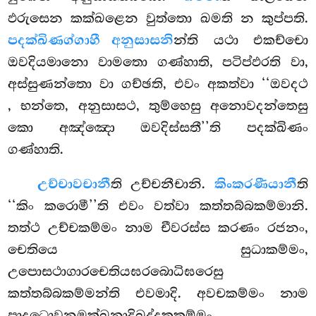
ඵරුසෙන කක්ඛළෙන වුත්තො ඛමති න කුප්පති.
පදක්ඛිණග්ගාහී අනුසාසනි
න්ති යථා එකච්චො
ඔවදියමානො වාමතො ගණ්හාති, පටිප්ඵරති වා,
අස්සුණන්තො වා ගච්ඡති, එවං අකත්වා ‘‘ඔවදථ
, භන්තෙ, අනුසාසථ, තුම්හෙසු අනොවදන්තෙසු
කො අඤ්ඤො ඔවදිස්සතී’’ති පදක්ඛිණං
ගණ්හාති.
උච්චාවචානී
ති උච්චනීචානි.
කිංකරණීයානී
ති
‘‘කිං කරොමී’’ති එවං වත්වා කත්තබ්බකම්මානි.
තත්ථ උච්චකම්මං නාම චීවරස්ස කරණං රජනං,
චෙතියෙ සුධාකම්මං,
උපොසථාගාරචෙතියඝරබොධිඝරෙසු
කත්තබ්බකම්මන්ති එවමාදි. අවචකම්මං නාම
පාදධොවනමක්ඛනාදිඛුද්දකකම්මං.