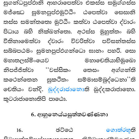
සුගන්ධපුප්ඵානි ආහරාපෙත්වා එකස්ස සමුග්ගස්ස
මජ්ඣෙ සුමනපුප්ඵමුට්ඨිං ඨපෙත්වා සෙසානි
තස්ස සමන්තතො මුට්ඨිං කත්වා ඨපෙත්වා ද්වාරං
පිධාය බහි නික්ඛන්තො. අථස්ස මුහුත්තං බහි
වීතිනාමෙත්වා ද්වාරං විවරිත්වා පවිසන්තස්ස
සබ්බපඨමං සුමනපුප්ඵගන්ධො ඝානං පහරි. සො
මහාතලස්මිංයෙව
මහාචෙතියාභිමුඛො
නිපජ්ජිත්වා ‘‘වස්සිකං තෙසං අග්ගන්ති
කථෙන්තෙන සුකථිතං සම්මාසම්බුද්ධෙනා’’ති
චෙතියං වන්දි.
ඛුද්දරාජානො
ති ඛුද්දකරාජානො.
කූටරාජානොතිපි පාඨො.
6. ආහුනෙය්යසුත්තවණ්ණනා
. ඡට්ඨෙ
ගොත්රභූ
ති
16