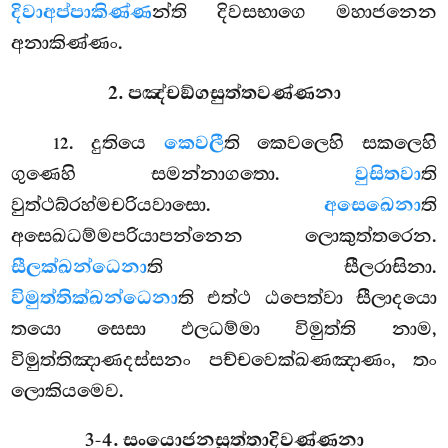
දිවාඅප්පාකිණ්ණ
න්ති දිවසභාගෙ මහාජනෙන
අනාකිණ්ණං.
2. පඤ්චඞ්ගසුත්තවණ්ණනා
. දුතියෙ
කෙවලී
ති කෙවලෙහි සකලෙහි
12
ගුණෙහි සමන්නාගතො.
වුසිතවා
ති
වුත්ථබ්රහ්මචරියවාසො.
අසෙඛෙනා
ති
අසෙඛධම්මපරියාපන්නෙන ලොකුත්තරෙන.
සීලක්ඛන්ධෙනා
ති සීලරාසිනා.
විමුත්තික්ඛන්ධෙනා
ති එත්ථ ඨපෙත්වා සීලාදයො
තයො සෙසා ඵලධම්මා විමුත්ති නාම,
විමුත්තිඤාණදස්සනං පච්චවෙක්ඛණඤාණං, තං
ලොකියමෙව.
3-4. සංයොජනසුත්තාදිවණ්ණනා