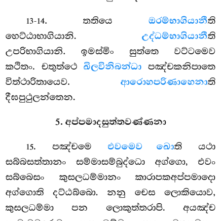
. තතියෙ
ඔරම්භාගියානී
ති
13-14
හෙට්ඨාභාගියානි.
උද්ධම්භාගියානී
ති
උපරිභාගියානි. ඉමස්මිං සුත්තෙ වට්ටමෙව
කථිතං. චතුත්ථෙ
ඛිලවිනිබන්ධා
පඤ්චකනිපාතෙ
විත්ථාරිතායෙව.
ආරොහපරිණාහෙනා
ති
දීඝපුථුලන්තෙන.
5. අප්පමාදසුත්තවණ්ණනා
. පඤ්චමෙ
එවමෙව ඛො
ති යථා
15
සබ්බසත්තානං සම්මාසම්බුද්ධො අග්ගො, එවං
සබ්බෙසං කුසලධම්මානං කාරාපකඅප්පමාදො
අග්ගොති දට්ඨබ්බො. නනු චෙස ලොකියොව,
කුසලධම්මා පන ලොකුත්තරාපි. අයඤ්ච