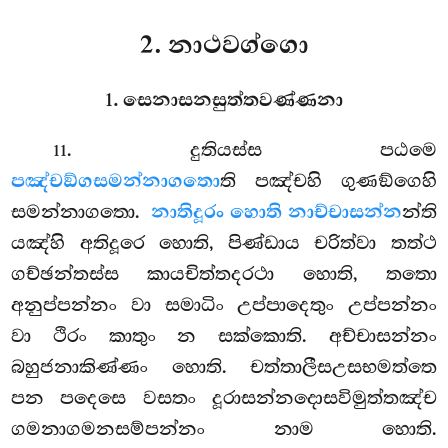
2. නාථවග්ගො
1. සෙනාසනසුත්තවණ්ණනා
. දුතියස්ස
පඨමෙ
11
පඤ්චඞ්ගසමන්නාගතො
ති පඤ්චහි ගුණඞ්ගෙහි
සමන්නාගතො.
නාතිදූරං හොති නාච්චාසන්න
න්ති
යඤ්හි අතිදූරෙ හොති, පිණ්ඩාය චරිත්වා තත්ථ
ගච්ඡන්තස්ස කායචිත්තදරථා හොති, තතො
අනුප්පන්නං වා සමාධිං උප්පාදෙතුං උප්පන්නං
වා ථිරං කාතුං න සක්කොති. අච්චාසන්නං
බහුජනාකිණ්ණං හොති. චත්තාලීසඋසභමත්තෙ
පන පදෙසෙ වසතං දූරාසන්නදොසවිමුත්තඤ්ච
ගමනාගමනසම්පන්නං නාම හොති.