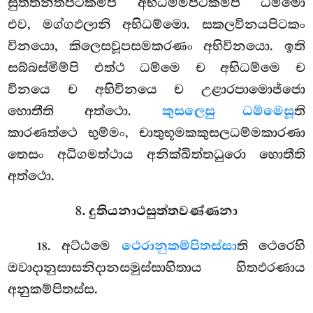
සුත්තන්තපිටකම්පි අභිධම්මපිටකම්පි ධම්මො
එව, මග්ගඵලානි අභිධම්මො. සකලවිනයපිටකං
විනයො, කිලෙසවූපසමකරණං අභිවිනයො. ඉති
සබ්බස්මිම්පි එත්ථ ධම්මෙ ච අභිධම්මෙ ච
විනයෙ ච අභිවිනයෙ ච උළාරපාමොජ්ජො
හොතීති අත්ථො.
කුසලෙසු ධම්මෙසූ
ති
කාරණත්ථෙ භුම්මං, චාතුභූමකකුසලධම්මකාරණා
තෙසං අධිගමත්ථාය අනික්ඛිත්තධුරො හොතීති
අත්ථො.
8. දුතියනාථසුත්තවණ්ණනා
. අට්ඨමෙ
ථෙරානුකම්පිතස්සා
ති ථෙරෙහි
18
ඔවාදානුසාසනිදානසමුස්සාහිතාය හිතඵරණාය
අනුකම්පිතස්ස.