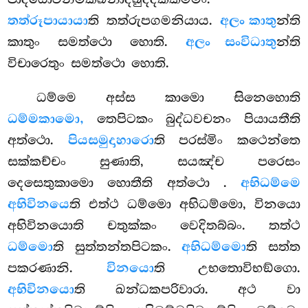
තත්රූපායායා
ති තත්රුපගමනියාය.
අලං කාතු
න්ති
කාතුං සමත්ථො හොති.
අලං සංවිධාතු
න්ති
විචාරෙතුං සමත්ථො හොති.
ධම්මෙ අස්ස කාමො සිනෙහොති
ධම්මකාමො,
තෙපිටකං බුද්ධවචනං පියායතීති
අත්ථො.
පියසමුදාහාරො
ති පරස්මිං කථෙන්තෙ
සක්කච්චං සුණාති, සයඤ්ච පරෙසං
දෙසෙතුකාමො හොතීති අත්ථො
.
අභිධම්මෙ
අභිවිනයෙ
ති එත්ථ ධම්මො අභිධම්මො, විනයො
අභිවිනයොති චතුක්කං වෙදිතබ්බං. තත්ථ
ධම්මො
ති සුත්තන්තපිටකං.
අභිධම්මො
ති සත්ත
පකරණානි.
විනයො
ති උභතොවිභඞ්ගො.
අභිවිනයො
ති ඛන්ධකපරිවාරා. අථ වා