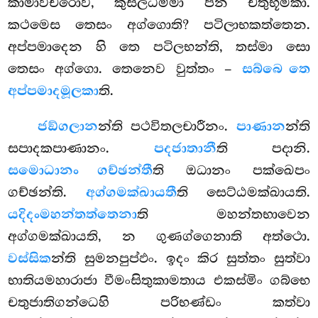
කාමාවචරොව, කුසලධම්මා පන චතුභූමකා.
කථමෙස තෙසං අග්ගොති? පටිලාභකත්තෙන.
අප්පමාදෙන හි තෙ පටිලභන්ති, තස්මා සො
තෙසං අග්ගො. තෙනෙව වුත්තං –
සබ්බෙ තෙ
අප්පමාදමූලකා
ති.
ජඞ්ගලාන
න්ති
පථවිතලචාරීනං.
පාණාන
න්ති
සපාදකපාණානං.
පදජාතානී
ති පදානි.
සමොධානං ගච්ඡන්තී
ති ඔධානං පක්ඛෙපං
ගච්ඡන්ති.
අග්ගමක්ඛායතී
ති සෙට්ඨමක්ඛායති.
යදිදං
මහන්තත්තෙනා
ති මහන්තභාවෙන
අග්ගමක්ඛායති, න ගුණග්ගෙනාති අත්ථො.
වස්සික
න්ති සුමනපුප්ඵං. ඉදං කිර සුත්තං සුත්වා
භාතියමහාරාජා වීමංසිතුකාමතාය එකස්මිං ගබ්භෙ
චතුජාතිගන්ධෙහි පරිභණ්ඩං කත්වා