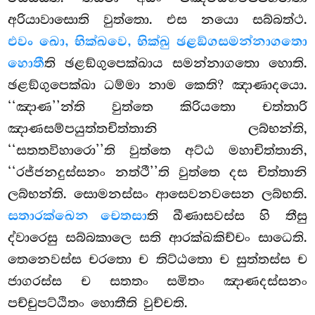
අරියාවාසොති වුත්තො. එස නයො සබ්බත්ථ.
එවං ඛො, භික්ඛවෙ, භික්ඛු ඡළඞ්ගසමන්නාගතො
හොතී
ති ඡළඞ්ගුපෙක්ඛාය සමන්නාගතො හොති.
ඡළඞ්ගුපෙක්ඛා ධම්මා නාම කෙති? ඤාණාදයො.
‘‘ඤාණ’’න්ති වුත්තෙ කිරියතො චත්තාරි
ඤාණසම්පයුත්තචිත්තානි ලබ්භන්ති,
‘‘සතතවිහාරො’’ති වුත්තෙ අට්ඨ මහාචිත්තානි,
‘‘රජ්ජනදුස්සනං නත්ථී’’ති වුත්තෙ දස චිත්තානි
ලබ්භන්ති. සොමනස්සං ආසෙවනවසෙන
ලබ්භති.
සතාරක්ඛෙන චෙතසා
ති ඛීණාසවස්ස හි තීසු
ද්වාරෙසු සබ්බකාලෙ සති ආරක්ඛකිච්චං සාධෙති.
තෙනෙවස්ස චරතො ච තිට්ඨතො ච සුත්තස්ස ච
ජාගරස්ස ච සතතං සමිතං ඤාණදස්සනං
පච්චුපට්ඨිතං හොතීති වුච්චති.