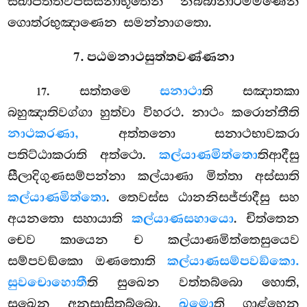
සිඛාපත්තවිපස්සනාභූතෙන නිබ්බානාරම්මණෙන
ගොත්රභුඤාණෙන සමන්නාගතො.
7. පඨමනාථසුත්තවණ්ණනා
. සත්තමෙ
සනාථා
ති සඤාතකා
17
බහුඤාතිවග්ගා හුත්වා විහරථ. නාථං කරොන්තීති
නාථකරණා,
අත්තනො සනාථභාවකරා
පතිට්ඨාකරාති අත්ථො.
කල්යාණමිත්තො
තිආදීසු
සීලාදිගුණසම්පන්නා කල්යාණා මිත්තා අස්සාති
කල්යාණමිත්තො
. තෙවස්ස ඨානනිසජ්ජාදීසු සහ
අයනතො සහායාති
කල්යාණසහායො
. චිත්තෙන
චෙව කායෙන ච කල්යාණමිත්තෙසුයෙව
සම්පවඞ්කො ඔණතොති
කල්යාණසම්පවඞ්කො.
සුවචො
හොතී
ති සුඛෙන වත්තබ්බො හොති,
සුඛෙන අනුසාසිතබ්බො.
ඛමො
ති ගාළ්හෙන