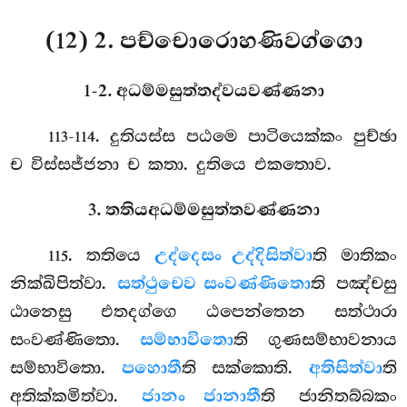
(12) 2. පච්චොරොහණිවග්ගො
1-2. අධම්මසුත්තද්වයවණ්ණනා
. දුතියස්ස
පඨමෙ පාටියෙක්කං පුච්ඡා
113-114
ච විස්සජ්ජනා ච කතා. දුතියෙ එකතොව.
3. තතියඅධම්මසුත්තවණ්ණනා
. තතියෙ
උද්දෙසං උද්දිසිත්වා
ති මාතිකං
115
නික්ඛිපිත්වා.
සත්ථු
චෙව සංවණ්ණිතො
ති පඤ්චසු
ඨානෙසු එතදග්ගෙ ඨපෙන්තෙන සත්ථාරා
සංවණ්ණිතො.
සම්භාවිතො
ති ගුණසම්භාවනාය
සම්භාවිතො.
පහොතී
ති සක්කොති.
අතිසිත්වා
ති
අතික්කමිත්වා.
ජානං ජානාතී
ති ජානිතබ්බකං