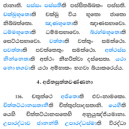
ජානාති.
පස්සං පස්සතී
ති පස්සිතබ්බකං පස්සති.
චක්ඛුභූතො
ති චක්ඛු විය භූතො ජාතො
නිබ්බත්තො.
ඤාණභූතො
ති ඤාණසභාවො.
ධම්මභූතො
ති ධම්මසභාවො.
බ්රහ්මභූතො
ති
සෙට්ඨසභාවො.
වත්තා
ති වත්තුං සමත්ථො.
පවත්තා
ති පවත්තෙතුං සමත්ථො.
අත්ථස්ස
නින්නෙතා
ති අත්ථං නීහරිත්වා දස්සෙතා.
යථා
නො භගවා
ති යථා අම්හාකං භගවා බ්යාකරෙය්ය.
4. අජිතසුත්තවණ්ණනා
. චතුත්ථෙ
අජිතො
ති එවංනාමකො.
116
චිත්තට්ඨානසතානී
ති චිත්තුප්පාදසතානි.
යෙහී
ති
යෙහි චිත්තට්ඨානසතෙහි අනුයුඤ්ජියමානා.
උපාරද්ධාව ජානන්ති උපාරද්ධස්මා
ති විරද්ධා