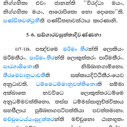
නිග්ගහිතා එවං ජානන්ති ‘‘විරද්ධා මයං,
නිග්ගහිතා මයං, ආරොපිතො නො දොසො’’ති.
පණ්ඩිතවත්ථූනී
ති පණ්ඩිතභාවත්ථාය කාරණානි.
5-6. සඞ්ගාරවසුත්තාදිවණ්ණනා
. පඤ්චමෙ
ඔරිමං තීර
න්ති ලොකියං
117-118
ඔරිමතීරං.
පාරිමං තීර
න්ති ලොකුත්තරං පාරිමතීරං.
පාරගාමිනො
ති නිබ්බානගාමිනො.
තීරමෙවානුධාවතී
ති සක්කායදිට්ඨිතීරංයෙව
අනුධාවති.
ධම්මෙ
ධම්මානුවත්තිනො
ති සම්මා
අක්ඛාතෙ නවවිධෙ ලොකුත්තරධම්මෙ
අනුධම්මවත්තිනො, තස්ස ධම්මස්සානුච්ඡවිකාය
සහසීලාය පුබ්බභාගපටිපත්තියා පවත්තමානා.
මච්චුධෙය්යං
සුදුත්තර
න්ති මච්චුනො ඨානභූතං