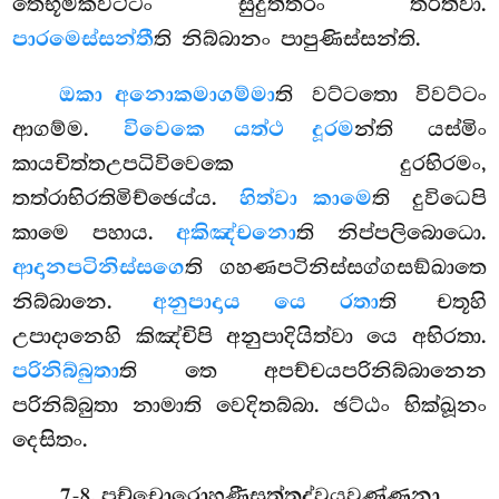
තෙභූමකවට්ටං සුදුත්තරං තරිත්වා.
පාරමෙස්සන්තී
ති නිබ්බානං පාපුණිස්සන්ති.
ඔකා අනොකමාගම්මා
ති වට්ටතො විවට්ටං
ආගම්ම.
විවෙකෙ යත්ථ දූරම
න්ති යස්මිං
කායචිත්තඋපධිවිවෙකෙ දුරභිරමං,
තත්රාභිරතිමිච්ඡෙය්ය.
හිත්වා කාමෙ
ති දුවිධෙපි
කාමෙ පහාය.
අකිඤ්චනො
ති නිප්පලිබොධො.
ආදානපටිනිස්සගෙ
ති ගහණපටිනිස්සග්ගසඞ්ඛාතෙ
නිබ්බානෙ.
අනුපාදාය යෙ රතා
ති චතූහි
උපාදානෙහි කිඤ්චිපි අනුපාදියිත්වා යෙ අභිරතා.
පරිනිබ්බුතා
ති තෙ අපච්චයපරිනිබ්බානෙන
පරිනිබ්බුතා නාමාති වෙදිතබ්බා. ඡට්ඨං භික්ඛූනං
දෙසිතං.
7-8. පච්චොරොහණීසුත්තද්වයවණ්ණනා