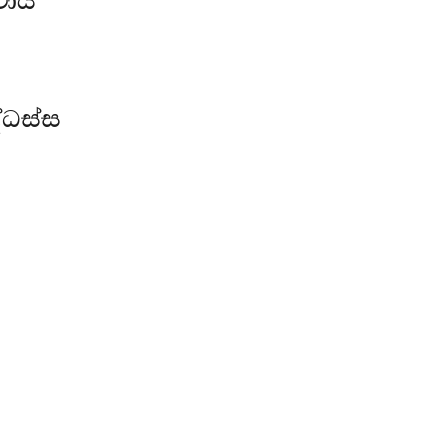
ථාය
ධස්ස