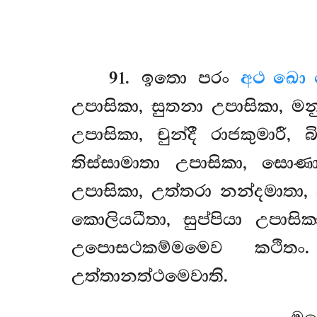
91
. ඉතො
පරං
අථ ඛො 
උපාසිකා, සුතනා උපාසිකා, මනු
උපාසිකා, චුන්දී රාජකුමාරී,
තිස්සාමාතා උපාසිකා, සො
උපාසිකා, උත්තරා නන්දමාතා, ව
කොලියධීතා, සුප්පියා උපාස
උපොසථකම්මමෙව කථිතං.
උත්තානත්ථමෙවාති.