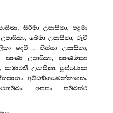
සිකා, සිරිමා උපාසිකා, පදුමා
 උපාසිකා, ඛෙමා උපාසිකා, රුචී
ල්ලිකා දෙවී
, තිස්සා උපාසිකා,
, කාණා උපාසිකා, කාණමාතා
, සාමාවතී උපාසිකා, සුප්පවාසා
එත්තකානං අට්ඨඞ්ගසමන්නාගතං
ෙතබ්බං. සෙසං සබ්බත්ථ