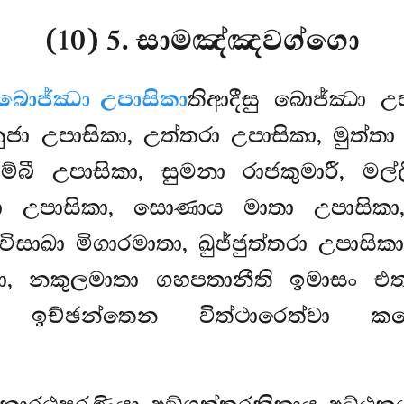
(10) 5. සාමඤ්ඤවග්ගො
බොජ්ඣා උපාසිකා
තිආදීසු බොජ්ඣා උපා
ජා උපාසිකා, උත්තරා උපාසිකා, මුත්තා
 බිම්බී උපාසිකා, සුමනා රාජකුමාරී, ම
ණා උපාසිකා, සොණාය මාතා උපාසිකා
ිසාඛා මිගාරමාතා, ඛුජ්ජුත්තරා උපාසිකා
ිකා, නකුලමාතා ගහපතානීති ඉමාසං 
 ඉච්ඡන්තෙන විත්ථාරෙත්වා කථ