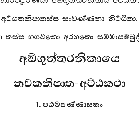
ොරථපූරණියා අඞ්ගුත්තරනිකාය-අට්ඨක
අට්ඨකනිපාතස්ස සංවණ්ණනා නිට්ඨිතා.
 තස්ස භගවතො අරහතො සම්මාසම්බුද්
අඞ්ගුත්තරනිකායෙ
නවකනිපාත-අට්ඨකථා
1. පඨමපණ්ණාසකං