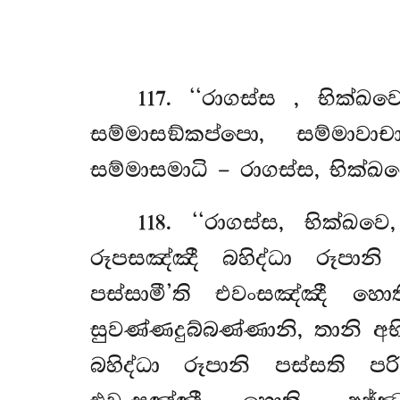
117
. ‘‘රාගස්ස
, භික්ඛව
සම්මාසඞ්කප්පො, සම්මාවා
සම්මාසමාධි – රාගස්ස, භික්ඛ
118
. ‘‘රාගස්ස, භික්ඛ
රූපසඤ්ඤී බහිද්ධා රූපානි 
පස්සාමී’ති එවංසඤ්ඤී හොත
සුවණ්ණදුබ්බණ්ණානි, තානි අ
බහිද්ධා රූපානි පස්සති පරි