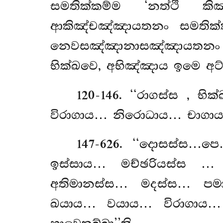
සමතික්කම්ම ‘නත්ථි කි
ආකිඤ්චඤ්ඤායතනං සමතික
නෙවසඤ්ඤානාසඤ්ඤායතනං සම
භික්ඛවෙ, අභිඤ්ඤාය ඉමෙ අට්
120-146
. ‘‘රාගස්ස
, භි
විරාගාය… නිරොධාය… චාගාය…
147-626
. ‘‘දොසස්ස…ප
ඉස්සාය… මච්ඡරියස්ස
… 
අතිමානස්ස… මදස්ස… පම
ඛයාය… වයාය… විරාගාය…