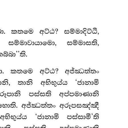
. කතමෙ අට්ඨ? සම්මාදිට්ඨි,
 සම්මාවායාමො, සම්මාසති,
්බා’’ති.
්බා. කතමෙ අට්ඨ? අජ්ඣත්තං
නි, තානි අභිභුය්ය ‘ජානාමි
රූපානි පස්සති අප්පමාණානි
ී හොති. අජ්ඣත්තං අරූපසඤ්ඤී
භිභුය්ය ‘ජානාමි පස්සාමී’ති