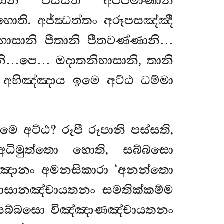
ානි පස්සති අප්පමාණානි
ී හොති. අජ්ඣත්තං
අරූපසඤ්ඤී
ිභාසානි පීතානි පීතවණ්ණානි…
…පෙ… ඔදාතනිභාසානි, තානි
ෙ, අභිඤ්ඤාය ඉමෙ අට්ඨ ධම්මා
කතමෙ
අට්ඨ? රූපී රූපානි පස්සති,
 අධිමුත්තො හොති, සබ්බසො
්ඤානං අමනසිකාරා ‘අනන්තො
ාසානඤ්චායතනං සමතික්කම්ම
, සබ්බසො විඤ්ඤාණඤ්චායතනං