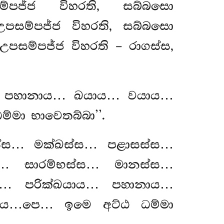
ම්පජ්ජ විහරති, සබ්බසො
උපසම්පජ්ජ
විහරති, සබ්බසො
ම්පජ්ජ විහරති – රාගස්ස,
ය… පහානාය… ඛයාය… වයාය…
මා භාවෙතබ්බා’’.
්ස… මක්ඛස්ස… පළාසස්ස…
… සාරම්භස්ස… මානස්ස…
ය… පරික්ඛයාය… පහානාය…
ාය…පෙ… ඉමෙ අට්ඨ ධම්මා