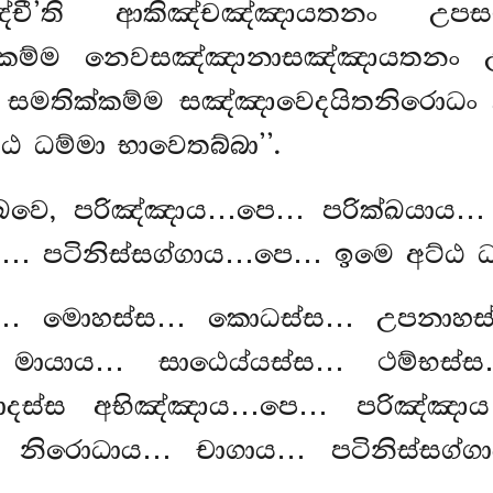
ඤ්චී’ති ආකිඤ්චඤ්ඤායතනං උපස
්කම්ම නෙවසඤ්ඤානාසඤ්ඤායතනං 
තික්කම්ම සඤ්ඤාවෙදයිතනිරොධං උපස
ඨ ධම්මා භාවෙතබ්බා’’.
ක්ඛවෙ, පරිඤ්ඤාය…පෙ… පරික්ඛයා
 පටිනිස්සග්ගාය…පෙ… ඉමෙ අට්ඨ ධම්
ෙ… මොහස්ස… කොධස්ස… උපනාහස
මායාය… සාඨෙය්යස්ස… ථම්භස්ස
ාදස්ස අභිඤ්ඤාය…පෙ… පරිඤ්ඤා
 නිරොධාය… චාගාය… පටිනිස්සග්ග