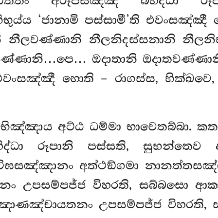
්තං අරූපසඤ්ඤී බහිද්ධා රූප
භිභුය්ය ‘ජානාමි පස්සාමී’ති එවංසඤ්ඤ
ානි නීලවණ්ණානි නීලනිදස්සනානි නීලන
්ණානි…පෙ… ඔදාතානි ඔදාතවණ්ණානි
ති එවංසඤ්ඤී හොති – රාගස්ස, භික්ඛව
, අභිඤ්ඤාය අට්ඨ ධම්මා භාවෙතබ්බා. 
ද්ධා රූපානි පස්සති, සුභන්තෙව
ටිඝසඤ්ඤානං අත්ථඞ්ගමා නානත්තසඤ
ං උපසම්පජ්ජ විහරති, සබ්බසො ආක
ඤ්ඤාණඤ්චායතනං උපසම්පජ්ජ විහරති