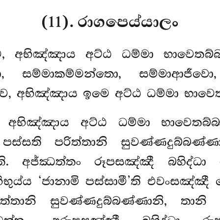
(11). රාගපෙය්යාලං
ෙ, අභිඤ්ඤාය අට්ඨ ධම්මා භාවෙතබ්බා
චා, සම්මාකම්මන්තො, සම්මාආජීවො,
වෙ, අභිඤ්ඤාය ඉමෙ අට්ඨ ධම්මා භාවෙතබ
වෙ, අභිඤ්ඤාය අට්ඨ ධම්මා භාවෙතබ
පස්සති පරිත්තානි සුවණ්ණදුබ්බණ්ණා
ි. අජ්ඣත්තං රූපසඤ්ඤී බහිද්ධා 
භිභුය්ය ‘ජානාමි පස්සාමී’ති එවංසඤ්ඤ
ත්තානි සුවණ්ණදුබ්බණ්ණානි, තානි අ