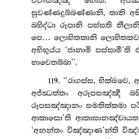
එවංසඤ්ඤී හොති. අජ්ඣත
සුවණ්ණදුබ්බණ්ණානි, තානි අ
බහිද්ධා රූපානි පස්සති නීල
පෙ… ලොහිතකානි ලොහිතකවණ
අභිභුය්ය ‘ජානාමි පස්සාමී’
භාවෙතබ්බා’’.
119
. ‘‘රාගස්ස, භික්ඛවෙ
අජ්ඣත්තං අරූපසඤ්ඤී බහි
රූපසඤ්ඤානං සමතික්කමා ප
ආකාසො’ති ආකාසානඤ්චායතන
‘අනන්තං විඤ්ඤාණ’න්ති වි