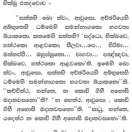
භික්ඛු එතදවොච –
‘‘සත්තහි ඛො ත්වං, ආවුසො, අච්ඡරියෙහි
අබ්භුතෙහි ධම්මෙහි සමන්නාගතො භගවතා
බ්යාකතො. කතමෙහි සත්තහි? ‘සද්ධො, භික්ඛවෙ,
හත්ථකො ආළවකො; සීලවා…පෙ… හිරිමා…
ඔත්තප්පී… බහුස්සුතො… චාගවා… පඤ්ඤවා,
භික්ඛවෙ, හත්ථකො ආළවකො’ති. ඉමෙහි ඛො
ත්වං, ආවුසො, සත්තහි අච්ඡරියෙහි අබ්භුතෙහි
ධම්මෙහි සමන්නාගතො භගවතා බ්යාකතො’’ති.
‘‘කච්චිත්ථ, භන්තෙ, න කොචි ගිහී අහොසි
ඔදාතවසනො’’ති? ‘‘න හෙත්ථ, ආවුසො
, කොචි
ගිහී අහොසි ඔදාතවසනො’’ති. ‘‘සාධු, භන්තෙ,
යදෙත්ථ න කොචි ගිහී අහොසි ඔදාතවසනො’’ති.