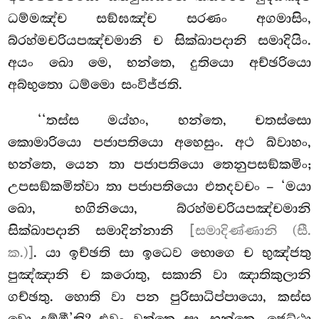
ධම්මඤ්ච සඞ්ඝඤ්ච සරණං අගමාසිං,
බ්රහ්මචරියපඤ්චමානි ච සික්ඛාපදානි සමාදියිං.
අයං ඛො මෙ, භන්තෙ, දුතියො අච්ඡරියො
අබ්භුතො ධම්මො සංවිජ්ජති.
‘‘තස්ස මය්හං, භන්තෙ, චතස්සො
කොමාරියො පජාපතියො අහෙසුං. අථ ඛ්වාහං,
භන්තෙ, යෙන තා පජාපතියො තෙනුපසඞ්කමිං;
උපසඞ්කමිත්වා තා පජාපතියො එතදවචං – ‘මයා
ඛො, භගිනියො, බ්රහ්මචරියපඤ්චමානි
සික්ඛාපදානි සමාදින්නානි
[සමාදිණ්ණානි (සී.
ක.)]
. යා ඉච්ඡති සා ඉධෙව භොගෙ ච භුඤ්ජතු
පුඤ්ඤානි ච කරොතු, සකානි වා ඤාතිකුලානි
ගච්ඡතු. හොති වා පන පුරිසාධිප්පායො, කස්ස