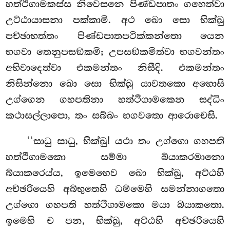
හත්ථිගාමකස්ස නිවෙසනෙ පිණ්ඩපාතං ගහෙත්වා
උට්ඨායාසනා පක්කාමි. අථ ඛො සො භික්ඛු
පච්ඡාභත්තං පිණ්ඩපාතපටික්කන්තො යෙන
භගවා තෙනුපසඞ්කමි; උපසඞ්කමිත්වා භගවන්තං
අභිවාදෙත්වා එකමන්තං නිසීදි. එකමන්තං
නිසින්නො ඛො සො භික්ඛු යාවතකො අහොසි
උග්ගෙන ගහපතිනා හත්ථිගාමකෙන සද්ධිං
කථාසල්ලාපො, තං සබ්බං භගවතො ආරොචෙසි.
‘‘සාධු
සාධු, භික්ඛු! යථා තං උග්ගො ගහපති
හත්ථිගාමකො සම්මා බ්යාකරමානො
බ්යාකරෙය්ය, ඉමෙහෙව ඛො භික්ඛු, අට්ඨහි
අච්ඡරියෙහි අබ්භුතෙහි ධම්මෙහි සමන්නාගතො
උග්ගො ගහපති
හත්ථිගාමකො මයා බ්යාකතො.
ඉමෙහි ච පන, භික්ඛු, අට්ඨහි අච්ඡරියෙහි