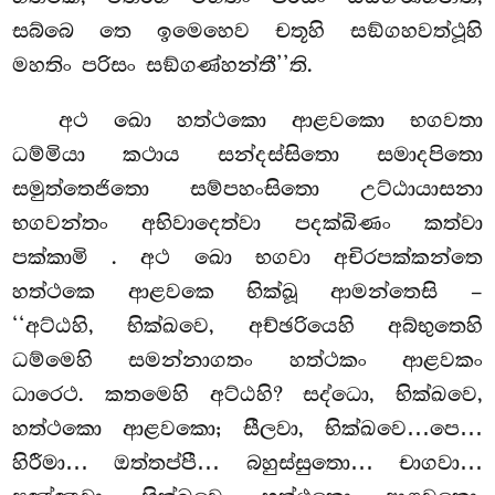
සබ්බෙ තෙ ඉමෙහෙව චතූහි සඞ්ගහවත්ථූහි
මහතිං පරිසං සඞ්ගණ්හන්තී’’ති.
අථ ඛො හත්ථකො ආළවකො භගවතා
ධම්මියා කථාය සන්දස්සිතො සමාදපිතො
සමුත්තෙජිතො සම්පහංසිතො උට්ඨායාසනා
භගවන්තං අභිවාදෙත්වා පදක්ඛිණං කත්වා
පක්කාමි
. අථ ඛො භගවා අචිරපක්කන්තෙ
හත්ථකෙ ආළවකෙ භික්ඛූ ආමන්තෙසි –
‘‘අට්ඨහි, භික්ඛවෙ, අච්ඡරියෙහි අබ්භුතෙහි
ධම්මෙහි සමන්නාගතං හත්ථකං ආළවකං
ධාරෙථ. කතමෙහි අට්ඨහි? සද්ධො, භික්ඛවෙ,
හත්ථකො ආළවකො; සීලවා, භික්ඛවෙ…පෙ…
හිරීමා… ඔත්තප්පී… බහුස්සුතො… චාගවා…