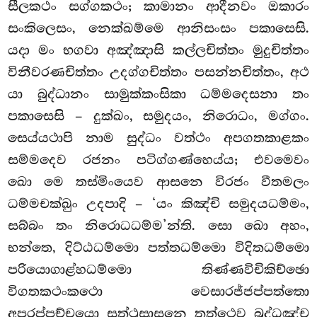
සීලකථං සග්ගකථං; කාමානං ආදීනවං ඔකාරං
සංකිලෙසං, නෙක්ඛම්මෙ ආනිසංසං පකාසෙසි.
යදා මං භගවා අඤ්ඤාසි කල්ලචිත්තං මුදුචිත්තං
විනීවරණචිත්තං උදග්ගචිත්තං පසන්නචිත්තං, අථ
යා බුද්ධානං
සාමුක්කංසිකා ධම්මදෙසනා තං
පකාසෙසි – දුක්ඛං, සමුදයං, නිරොධං, මග්ගං.
සෙය්යථාපි නාම සුද්ධං වත්ථං අපගතකාළකං
සම්මදෙව රජනං පටිග්ගණ්හෙය්ය; එවමෙවං
ඛො මෙ තස්මිංයෙව ආසනෙ විරජං වීතමලං
ධම්මචක්ඛුං උදපාදි – ‘යං කිඤ්චි සමුදයධම්මං,
සබ්බං තං නිරොධධම්ම’න්ති. සො ඛො අහං,
භන්තෙ, දිට්ඨධම්මො පත්තධම්මො විදිතධම්මො
පරියොගාළ්හධම්මො තිණ්ණවිචිකිච්ඡො
විගතකථංකථො වෙසාරජ්ජප්පත්තො
අපරප්පච්චයො සත්ථුසාසනෙ තත්ථෙව බුද්ධඤ්ච