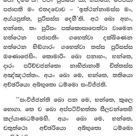
වො දම්මී’ති? එවං වුත්තෙ සා, භන්තෙ, ජෙට්ඨා
පජාපති මං එතදවොච – ‘ඉත්ථන්නාමස්ස මං,
අය්යපුත්ත, පුරිසස්ස දෙහී’ති. අථ ඛො අහං,
භන්තෙ, තං පුරිසං පක්කොසාපෙත්වා වාමෙන
හත්ථෙන පජාපතිං ගහෙත්වා
දක්ඛිණෙන
හත්ථෙන භිඞ්ගාරං ගහෙත්වා තස්ස පුරිසස්ස
ඔණොජෙසිං. කොමාරිං ඛො පනාහං, භන්තෙ,
දාරං පරිච්චජන්තො නාභිජානාමි චිත්තස්ස
අඤ්ඤථත්තං. අයං ඛො මෙ, භන්තෙ, තතියො
අච්ඡරියො අබ්භුතො ධම්මො සංවිජ්ජති.
‘‘සංවිජ්ජන්ති
ඛො පන මෙ, භන්තෙ, කුලෙ
භොගා. තෙ ච ඛො අප්පටිවිභත්තා සීලවන්තෙහි
කල්යාණධම්මෙහි. අයං ඛො මෙ, භන්තෙ,
චතුත්ථො අච්ඡරියො අබ්භුතො ධම්මො