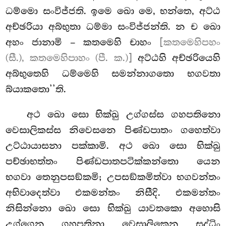
ධම්මො සංවිජ්ජති. ඉමෙ
ඛො මෙ, භන්තෙ, අට්ඨ
අච්ඡරියා අබ්භුතා ධම්මා සංවිජ්ජන්ති. න ච ඛො
අහං ජානාමි – කතමෙහි චාහං
[කතමෙහිපහං
(සී.), කතමෙහිපාහං (පී. ක.)]
අට්ඨහි අච්ඡරියෙහි
අබ්භුතෙහි ධම්මෙහි සමන්නාගතො භගවතා
බ්යාකතො’’ති.
අථ ඛො සො භික්ඛු උග්ගස්ස ගහපතිනො
වෙසාලිකස්ස නිවෙසනෙ පිණ්ඩපාතං ගහෙත්වා
උට්ඨායාසනා පක්කාමි. අථ ඛො සො භික්ඛු
පච්ඡාභත්තං පිණ්ඩපාතපටික්කන්තො යෙන
භගවා තෙනුපසඞ්කමි; උපසඞ්කමිත්වා භගවන්තං
අභිවාදෙත්වා එකමන්තං නිසීදි. එකමන්තං
නිසින්නො ඛො සො භික්ඛු යාවතකො අහොසි
උග්ගෙන ගහපතිනා වෙසාලිකෙන සද්ධිං