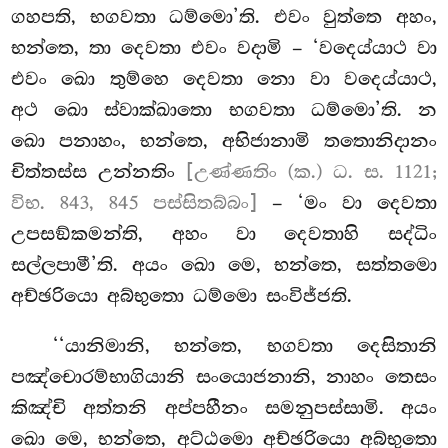
ගහපති, භගවතා ධම්මො’ති. එවං වුත්තෙ අහං,
භන්තෙ, තා දෙවතා එවං වදාමි – ‘වදෙය්යාථ වා
එවං ඛො තුම්හෙ දෙවතා නො වා වදෙය්යාථ,
අථ ඛො ස්වාක්ඛාතො භගවතා ධම්මො’ති. න
ඛො පනාහං, භන්තෙ, අභිජානාමි තතොනිදානං
චිත්තස්ස උන්නතිං
[උණ්ණතිං (ක.) ධ. ස. 1121;
විභ. 843, 845 පස්සිතබ්බං]
– ‘මං වා දෙවතා
උපසඞ්කමන්ති, අහං වා දෙවතාහි සද්ධිං
සල්ලපාමී’ති. අයං ඛො මෙ, භන්තෙ, සත්තමො
අච්ඡරියො අබ්භුතො ධම්මො සංවිජ්ජති.
‘‘යානිමානි, භන්තෙ, භගවතා දෙසිතානි
පඤ්චොරම්භාගියානි සංයොජනානි, නාහං තෙසං
කිඤ්චි අත්තනි අප්පහීනං සමනුපස්සාමි. අයං
ඛො මෙ, භන්තෙ, අට්ඨමො අච්ඡරියො අබ්භුතො