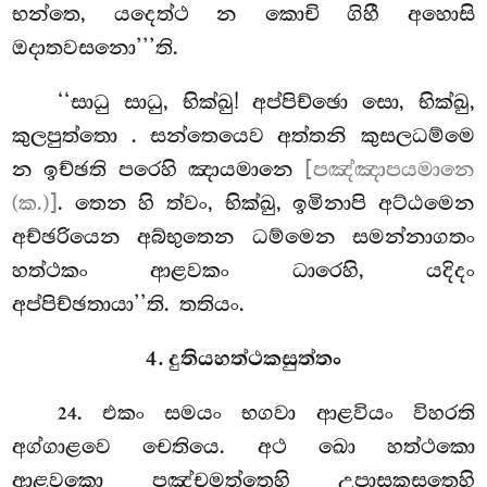
භන්තෙ, යදෙත්ථ න කොචි ගිහී අහොසි
ඔදාතවසනො’’’ති.
‘‘සාධු සාධු, භික්ඛු! අප්පිච්ඡො සො, භික්ඛු,
කුලපුත්තො
. සන්තෙයෙව අත්තනි කුසලධම්මෙ
න ඉච්ඡති පරෙහි ඤායමානෙ
[පඤ්ඤාපයමානෙ
(ක.)]
. තෙන හි ත්වං, භික්ඛු, ඉමිනාපි අට්ඨමෙන
අච්ඡරියෙන අබ්භුතෙන ධම්මෙන සමන්නාගතං
හත්ථකං ආළවකං ධාරෙහි, යදිදං
අප්පිච්ඡතායා’’ති. තතියං.
4. දුතියහත්ථකසුත්තං
. එකං සමයං භගවා ආළවියං විහරති
24
අග්ගාළවෙ චෙතියෙ. අථ ඛො හත්ථකො
ආළවකො පඤ්චමත්තෙහි උපාසකසතෙහි