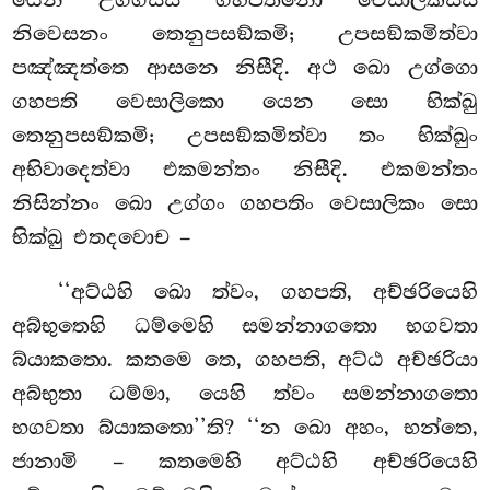
නිවෙසනං තෙනුපසඞ්කමි; උපසඞ්කමිත්වා
පඤ්ඤත්තෙ ආසනෙ නිසීදි. අථ ඛො උග්ගො
ගහපති වෙසාලිකො යෙන සො භික්ඛු
තෙනුපසඞ්කමි; උපසඞ්කමිත්වා තං භික්ඛුං
අභිවාදෙත්වා එකමන්තං නිසීදි. එකමන්තං
නිසින්නං ඛො උග්ගං ගහපතිං වෙසාලිකං සො
භික්ඛු එතදවොච –
‘‘අට්ඨහි ඛො ත්වං, ගහපති, අච්ඡරියෙහි
අබ්භුතෙහි ධම්මෙහි සමන්නාගතො භගවතා
බ්යාකතො. කතමෙ තෙ, ගහපති, අට්ඨ අච්ඡරියා
අබ්භුතා ධම්මා, යෙහි ත්වං සමන්නාගතො
භගවතා බ්යාකතො’’ති? ‘‘න ඛො අහං, භන්තෙ,
ජානාමි – කතමෙහි අට්ඨහි අච්ඡරියෙහි