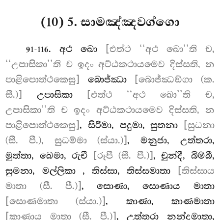
(10) 5. සාමඤ්ඤවග්ගො
. අථ
ඛො
[එත්ථ ‘‘අථ ඛො’’ති ච,
91-116
‘‘උපාසිකා’’ති ච ඉදං අට්ඨකථායමෙව දිස්සති, න
පාළිපොත්ථකෙසු]
බොජ්ඣා
[බොජ්ඣඞ්ගා (ක.
සී.)]
උපාසිකා
[එත්ථ ‘‘අථ ඛො’’ති ච,
උපාසිකා’’ති ච ඉදං අට්ඨකථායමෙව දිස්සති, න
පාළිපොත්ථකෙසු]
, සිරීමා, පදුමා, සුතනා
[සුධනා
(සී. පී.), සුධම්මා (ස්යා.)]
, මනුජා, උත්තරා,
මුත්තා, ඛෙමා, රුචී
[රූපී (සී. පී.)]
, චුන්දී, බිම්බී,
සුමනා, මල්ලිකා
, තිස්සා, තිස්සමාතා
[තිස්සාය
මාතා (සී. පී.)]
, සොණා, සොණාය මාතා
[සොණමාතා (ස්යා.)]
, කාණා, කාණමාතා
[කාණාය මාතා (සී. පී.)]
, උත්තරා නන්දමාතා,