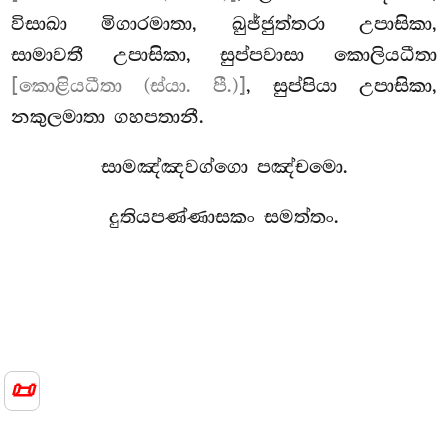
විසාඛා මිගාරමාතා, ඛුජ්ජුත්තරා උපාසිකා,
සාමාවතී උපාසිකා, සුප්පවාසා කොලියධීතා
[කොළියධීතා (ස්යා. පී.)]
, සුප්පියා උපාසිකා,
නකුලමාතා ගහපතානී.
සාමඤ්ඤවග්ගො පඤ්චමො.
දුතියපණ්ණාසකං සමත්තං.
📜