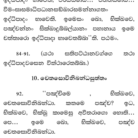
වීමංසාසමාධිපධානසඞ්ඛාරසමන්නාගතං
ඉද්ධිපාදං භාවෙති. ඉමෙසං ඛො, භික්ඛවෙ,
පඤ්චන්නං සික්ඛාදුබ්බල්යානං පහානාය ඉමෙ
චත්තාරො ඉද්ධිපාදා භාවෙතබ්බා’’ති. පඨමං.
. (යථා සතිපට්ඨානවග්ගෙ තථා
84-91
ඉද්ධිපාදවසෙන විත්ථාරෙතබ්බා.)
10. චෙතසොවිනිබන්ධසුත්තං
. ‘‘පඤ්චිමෙ
, භික්ඛවෙ,
92
චෙතසොවිනිබන්ධා. කතමෙ පඤ්ච? ඉධ,
භික්ඛවෙ, භික්ඛු කාමෙසු අවීතරාගො හොති…
පෙ… ඉමෙ ඛො, භික්ඛවෙ, පඤ්ච
චෙතසොවිනිබන්ධා.