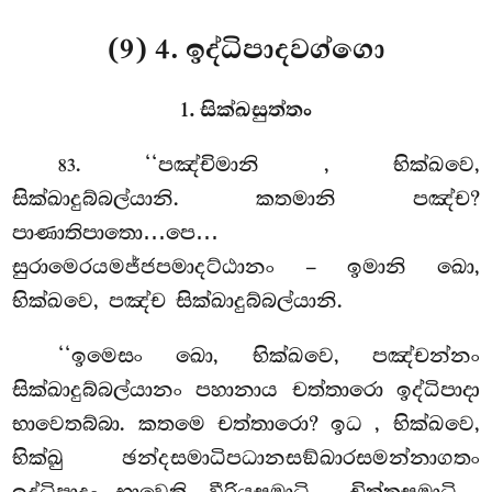
(9) 4. ඉද්ධිපාදවග්ගො
1. සික්ඛසුත්තං
. ‘‘පඤ්චිමානි
, භික්ඛවෙ,
83
සික්ඛාදුබ්බල්යානි. කතමානි පඤ්ච?
පාණාතිපාතො…පෙ…
සුරාමෙරයමජ්ජපමාදට්ඨානං – ඉමානි ඛො,
භික්ඛවෙ, පඤ්ච සික්ඛාදුබ්බල්යානි.
‘‘ඉමෙසං ඛො, භික්ඛවෙ, පඤ්චන්නං
සික්ඛාදුබ්බල්යානං පහානාය චත්තාරො ඉද්ධිපාදා
භාවෙතබ්බා. කතමෙ චත්තාරො? ඉධ
, භික්ඛවෙ,
භික්ඛු ඡන්දසමාධිපධානසඞ්ඛාරසමන්නාගතං
ඉද්ධිපාදං භාවෙති, වීරියසමාධි… චිත්තසමාධි…