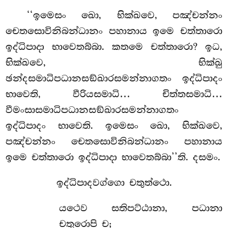
‘‘ඉමෙසං ඛො, භික්ඛවෙ, පඤ්චන්නං
චෙතසොවිනිබන්ධානං පහානාය ඉමෙ චත්තාරො
ඉද්ධිපාදා භාවෙතබ්බා. කතමෙ චත්තාරො? ඉධ,
භික්ඛවෙ, භික්ඛු
ඡන්දසමාධිපධානසඞ්ඛාරසමන්නාගතං ඉද්ධිපාදං
භාවෙති, වීරියසමාධි… චිත්තසමාධි…
වීමංසාසමාධිපධානසඞ්ඛාරසමන්නාගතං
ඉද්ධිපාදං
භාවෙති. ඉමෙසං ඛො, භික්ඛවෙ,
පඤ්චන්නං චෙතසොවිනිබන්ධානං පහානාය
ඉමෙ චත්තාරො ඉද්ධිපාදා භාවෙතබ්බා’’ති. දසමං.
ඉද්ධිපාදවග්ගො චතුත්ථො.
යථෙව
සතිපට්ඨානා, පධානා
චතුරොපි ච;