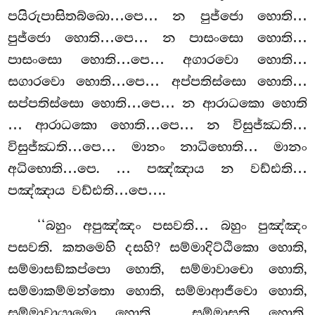
පයිරුපාසිතබ්බො…පෙ… න පුජ්ජො හොති…
පුජ්ජො හොති…පෙ… න පාසංසො හොති…
පාසංසො හොති…පෙ… අගාරවො හොති…
සගාරවො හොති…පෙ… අප්පතිස්සො හොති…
සප්පතිස්සො හොති…පෙ… න ආරාධකො හොති
… ආරාධකො හොති…පෙ… න විසුජ්ඣති…
විසුජ්ඣති…පෙ… මානං නාධිභොති… මානං
අධිභොති…පෙ.
… පඤ්ඤාය න වඩ්ඪති…
පඤ්ඤාය වඩ්ඪති…පෙ….
‘‘බහුං අපුඤ්ඤං
පසවති… බහුං පුඤ්ඤං
පසවති. කතමෙහි දසහි? සම්මාදිට්ඨිකො හොති,
සම්මාසඞ්කප්පො හොති, සම්මාවාචො හොති,
සම්මාකම්මන්තො හොති, සම්මාආජීවො හොති,
සම්මාවායාමො හොති
, සම්මාසති හොති,