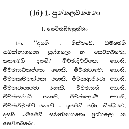
(16) 1. පුග්ගලවග්ගො
1. සෙවිතබ්බසුත්තං
. ‘‘දසහි
, භික්ඛවෙ, ධම්මෙහි
155
සමන්නාගතො පුග්ගලො න සෙවිතබ්බො.
කතමෙහි දසහි? මිච්ඡාදිට්ඨිකො
හොති,
මිච්ඡාසඞ්කප්පො හොති, මිච්ඡාවාචො හොති,
මිච්ඡාකම්මන්තො හොති, මිච්ඡාආජීවො හොති,
මිච්ඡාවායාමො හොති, මිච්ඡාසති හොති,
මිච්ඡාසමාධි හොති, මිච්ඡාඤාණී හොති,
මිච්ඡාවිමුත්ති හොති – ඉමෙහි ඛො, භික්ඛවෙ,
දසහි ධම්මෙහි සමන්නාගතො පුග්ගලො න
සෙවිතබ්බො.