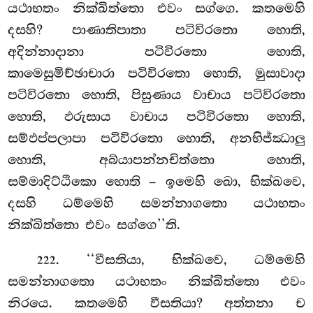
යථාභතං නික්ඛිත්තො එවං සග්ගෙ. කතමෙහි
දසහි? පාණාතිපාතා පටිවිරතො හොති,
අදින්නාදානා පටිවිරතො හොති,
කාමෙසුමිච්ඡාචාරා පටිවිරතො හොති, මුසාවාදා
පටිවිරතො හොති, පිසුණාය වාචාය පටිවිරතො
හොති, ඵරුසාය වාචාය පටිවිරතො හොති,
සම්ඵප්පලාපා පටිවිරතො හොති, අනභිජ්ඣාලු
හොති, අබ්යාපන්නචිත්තො හොති,
සම්මාදිට්ඨිකො හොති – ඉමෙහි ඛො, භික්ඛවෙ,
දසහි ධම්මෙහි සමන්නාගතො යථාභතං
නික්ඛිත්තො එවං සග්ගෙ’’ති.
. ‘‘වීසතියා, භික්ඛවෙ, ධම්මෙහි
222
සමන්නාගතො යථාභතං නික්ඛිත්තො එවං
නිරයෙ. කතමෙහි වීසතියා? අත්තනා ච