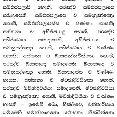
සම්ඵප්පලාපී හොති, පරඤ්ච සම්ඵප්පලාපෙ
සමාදපෙති, සම්ඵප්පලාපෙ ච සමනුඤ්ඤො
හොති, සම්ඵප්පලාපස්ස ච වණ්ණං භාසති;
අත්තනා ච අභිජ්ඣාලු හොති, පරඤ්ච
අභිජ්ඣාය සමාදපෙති, අභිජ්ඣාය ච
සමනුඤ්ඤො හොති, අභිජ්ඣාය ච වණ්ණං
භාසති; අත්තනා ච බ්යාපන්නචිත්තො හොති,
පරඤ්ච බ්යාපාදෙ සමාදපෙති, බ්යාපාදෙ ච
සමනුඤ්ඤො හොති, බ්යාපාදස්ස ච වණ්ණං
භාසති; අත්තනා ච මිච්ඡාදිට්ඨිකො හොති,
පරඤ්ච මිච්ඡාදිට්ඨියා සමාදපෙති, මිච්ඡාදිට්ඨියා
ච සමනුඤ්ඤො හොති, මිච්ඡාදිට්ඨියා ච වණ්ණං
භාසති – ඉමෙහි ඛො, භික්ඛවෙ, චත්තාරීසාය
ධම්මෙහි සමන්නාගතො
යථාභතං නික්ඛිත්තො