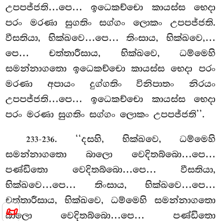
උපපජ්ජති…පෙ… ඉධෙකච්චො කායස්ස භෙදා
පරං මරණා සුගතිං සග්ගං ලොකං උපපජ්ජති.
වීසතියා, භික්ඛවෙ…පෙ… තිංසාය, භික්ඛවෙ,…
පෙ… චත්තාරීසාය, භික්ඛවෙ, ධම්මෙහි
සමන්නාගතො ඉධෙකච්චො කායස්ස භෙදා පරං
මරණා අපායං දුග්ගතිං විනිපාතං නිරයං
උපපජ්ජති…පෙ… ඉධෙකච්චො කායස්ස භෙදා
පරං මරණා සුගතිං සග්ගං ලොකං උපපජ්ජති’’.
. ‘‘දසහි, භික්ඛවෙ, ධම්මෙහි
233-236
සමන්නාගතො බාලො වෙදිතබ්බො…පෙ…
පණ්ඩිතො වෙදිතබ්බො…පෙ… වීසතියා,
භික්ඛවෙ…පෙ… තිංසාය, භික්ඛවෙ…පෙ…
චත්තාරීසාය, භික්ඛවෙ, ධම්මෙහි සමන්නාගතො
📜
බාලො වෙදිතබ්බො…පෙ… පණ්ඩිතො