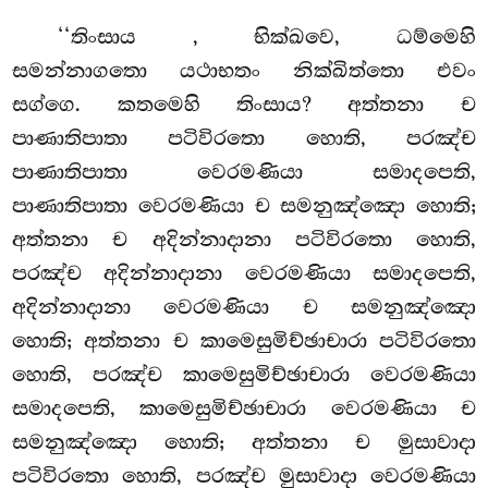
‘‘තිංසාය
, භික්ඛවෙ, ධම්මෙහි
සමන්නාගතො යථාභතං නික්ඛිත්තො එවං
සග්ගෙ. කතමෙහි තිංසාය? අත්තනා
ච
පාණාතිපාතා පටිවිරතො හොති, පරඤ්ච
පාණාතිපාතා වෙරමණියා සමාදපෙති,
පාණාතිපාතා වෙරමණියා ච සමනුඤ්ඤො හොති;
අත්තනා ච අදින්නාදානා පටිවිරතො හොති,
පරඤ්ච අදින්නාදානා වෙරමණියා සමාදපෙති,
අදින්නාදානා වෙරමණියා
ච සමනුඤ්ඤො
හොති; අත්තනා ච කාමෙසුමිච්ඡාචාරා පටිවිරතො
හොති, පරඤ්ච කාමෙසුමිච්ඡාචාරා වෙරමණියා
සමාදපෙති, කාමෙසුමිච්ඡාචාරා වෙරමණියා ච
සමනුඤ්ඤො හොති; අත්තනා ච මුසාවාදා
පටිවිරතො හොති, පරඤ්ච මුසාවාදා වෙරමණියා