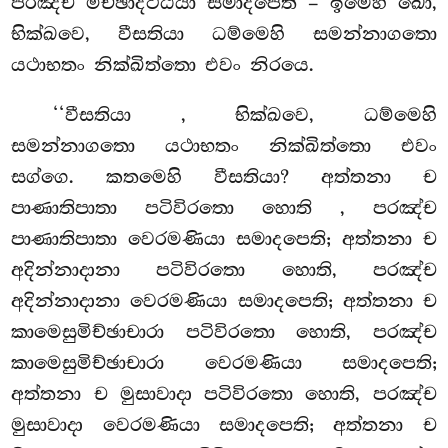
පරඤ්ච මිච්ඡාදිට්ඨියා සමාදපෙති – ඉමෙහි ඛො,
භික්ඛවෙ, වීසතියා ධම්මෙහි
සමන්නාගතො
යථාභතං නික්ඛිත්තො එවං නිරයෙ.
‘‘වීසතියා
, භික්ඛවෙ, ධම්මෙහි
සමන්නාගතො යථාභතං නික්ඛිත්තො එවං
සග්ගෙ. කතමෙහි වීසතියා? අත්තනා ච
පාණාතිපාතා පටිවිරතො හොති
, පරඤ්ච
පාණාතිපාතා වෙරමණියා සමාදපෙති; අත්තනා ච
අදින්නාදානා පටිවිරතො හොති, පරඤ්ච
අදින්නාදානා වෙරමණියා සමාදපෙති; අත්තනා ච
කාමෙසුමිච්ඡාචාරා පටිවිරතො හොති, පරඤ්ච
කාමෙසුමිච්ඡාචාරා වෙරමණියා සමාදපෙති;
අත්තනා ච මුසාවාදා පටිවිරතො හොති, පරඤ්ච
මුසාවාදා වෙරමණියා සමාදපෙති; අත්තනා ච