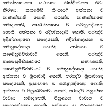
සමන්නාගතො යථාභතං නික්ඛිත්තො එවං
නිරයෙ. කතමෙහි තිංසාය? අත්තනා ච
පාණාතිපාතී හොති, පරඤ්ච පාණාතිපාතෙ
සමාදපෙති, පාණාතිපාතෙ ච සමනුඤ්ඤො
හොති; අත්තනා
ච අදින්නාදායී හොති, පරඤ්ච
අදින්නාදානෙ සමාදපෙති, අදින්නාදානෙ ච
සමනුඤ්ඤො හොති; අත්තනා ච
කාමෙසුමිච්ඡාචාරී හොති, පරඤ්ච
කාමෙසුමිච්ඡාචාරෙ සමාදපෙති,
කාමෙසුමිච්ඡාචාරෙ ච සමනුඤ්ඤො හොති;
අත්තනා ච මුසාවාදී හොති, පරඤ්ච මුසාවාදෙ
සමාදපෙති, මුසාවාදෙ ච සමනුඤ්ඤො හොති;
අත්තනා ච පිසුණවාචො හොති, පරඤ්ච පිසුණාය
වාචාය සමාදපෙති, පිසුණාය වාචාය ච
සමනුඤ්ඤො හොති; අත්තනා ච ඵරුසවාචො