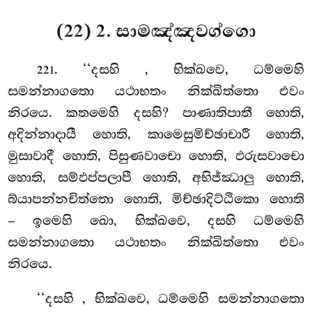
(22) 2. සාමඤ්ඤවග්ගො
. ‘‘දසහි
, භික්ඛවෙ, ධම්මෙහි
221
සමන්නාගතො යථාභතං නික්ඛිත්තො එවං
නිරයෙ. කතමෙහි දසහි? පාණාතිපාතී හොති,
අදින්නාදායී හොති, කාමෙසුමිච්ඡාචාරී හොති,
මුසාවාදී හොති, පිසුණවාචො හොති, ඵරුසවාචො
හොති, සම්ඵප්පලාපී හොති, අභිජ්ඣාලු හොති,
බ්යාපන්නචිත්තො හොති, මිච්ඡාදිට්ඨිකො හොති
– ඉමෙහි ඛො, භික්ඛවෙ, දසහි ධම්මෙහි
සමන්නාගතො
යථාභතං නික්ඛිත්තො එවං
නිරයෙ.
‘‘දසහි
, භික්ඛවෙ, ධම්මෙහි සමන්නාගතො