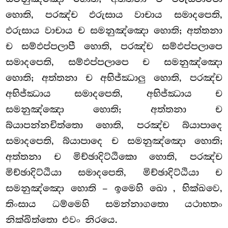
හොති, පරඤ්ච ඵරුසාය වාචාය සමාදපෙති,
ඵරුසාය වාචාය ච සමනුඤ්ඤො හොති; අත්තනා
ච සම්ඵප්පලාපී හොති, පරඤ්ච සම්ඵප්පලාපෙ
සමාදපෙති, සම්ඵප්පලාපෙ ච සමනුඤ්ඤො
හොති; අත්තනා ච අභිජ්ඣාලු හොති, පරඤ්ච
අභිජ්ඣාය සමාදපෙති, අභිජ්ඣාය ච
සමනුඤ්ඤො හොති; අත්තනා ච
බ්යාපන්නචිත්තො හොති, පරඤ්ච බ්යාපාදෙ
සමාදපෙති, බ්යාපාදෙ ච සමනුඤ්ඤො හොති;
අත්තනා ච මිච්ඡාදිට්ඨිකො හොති, පරඤ්ච
මිච්ඡාදිට්ඨියා සමාදපෙති, මිච්ඡාදිට්ඨියා ච
සමනුඤ්ඤො හොති – ඉමෙහි ඛො
, භික්ඛවෙ,
තිංසාය ධම්මෙහි සමන්නාගතො යථාභතං
නික්ඛිත්තො එවං නිරයෙ.