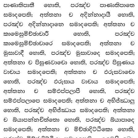
පාණාතිපාතී හොති, පරඤ්ච පාණාතිපාතෙ
සමාදපෙති; අත්තනා ච අදින්නාදායී හොති,
පරඤ්ච අදින්නාදානෙ සමාදපෙති; අත්තනා ච
කාමෙසුමිච්ඡාචාරී හොති, පරඤ්ච
කාමෙසුමිච්ඡාචාරෙ සමාදපෙති; අත්තනා ච
මුසාවාදී හොති, පරඤ්ච මුසාවාදෙ සමාදපෙති;
අත්තනා ච පිසුණවාචො හොති, පරඤ්ච පිසුණාය
වාචාය සමාදපෙති; අත්තනා ච ඵරුසවාචො
හොති, පරඤ්ච ඵරුසාය වාචාය සමාදපෙති;
අත්තනා ච සම්ඵප්පලාපී හොති, පරඤ්ච
සම්ඵප්පලාපෙ සමාදපෙති; අත්තනා ච අභිජ්ඣාලු
හොති, පරඤ්ච අභිජ්ඣාය සමාදපෙති; අත්තනා
ච බ්යාපන්නචිත්තො හොති, පරඤ්ච බ්යාපාදෙ
සමාදපෙති; අත්තනා ච මිච්ඡාදිට්ඨිකො හොති,