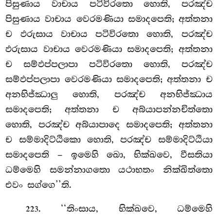
පිසුණාය වාචාය පටිවිරතො හොති, පරඤ්ච
පිසුණාය වාචාය වෙරමණියා සමාදපෙති; අත්තනා
ච
ඵරුසාය වාචාය පටිවිරතො හොති, පරඤ්ච
ඵරුසාය වාචාය වෙරමණියා සමාදපෙති; අත්තනා
ච සම්ඵප්පලාපා පටිවිරතො හොති, පරඤ්ච
සම්ඵප්පලාපා වෙරමණියා සමාදපෙති; අත්තනා ච
අනභිජ්ඣාලු හොති, පරඤ්ච අනභිජ්ඣාය
සමාදපෙති; අත්තනා ච අබ්යාපන්නචිත්තො
හොති, පරඤ්ච අබ්යාපාදෙ සමාදපෙති; අත්තනා
ච සම්මාදිට්ඨිකො හොති, පරඤ්ච සම්මාදිට්ඨියා
සමාදපෙති – ඉමෙහි ඛො, භික්ඛවෙ, වීසතියා
ධම්මෙහි සමන්නාගතො යථාභතං නික්ඛිත්තො
එවං සග්ගෙ’’ති.
. ‘‘තිංසාය, භික්ඛවෙ, ධම්මෙහි
223