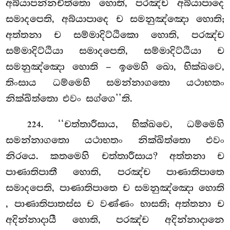
අබ්යාපන්නචිත්තො හොති, පරඤ්ච අබ්යාපාදෙ
සමාදපෙති, අබ්යාපාදෙ ච සමනුඤ්ඤො හොති;
අත්තනා ච සම්මාදිට්ඨිකො හොති, පරඤ්ච
සම්මාදිට්ඨියා සමාදපෙති, සම්මාදිට්ඨියා ච
සමනුඤ්ඤො හොති – ඉමෙහි ඛො, භික්ඛවෙ,
තිංසාය ධම්මෙහි සමන්නාගතො යථාභතං
නික්ඛිත්තො එවං සග්ගෙ’’ති.
. ‘‘චත්තාරීසාය, භික්ඛවෙ, ධම්මෙහි
224
සමන්නාගතො යථාභතං නික්ඛිත්තො එවං
නිරයෙ. කතමෙහි චත්තාරීසාය? අත්තනා ච
පාණාතිපාතී හොති, පරඤ්ච පාණාතිපාතෙ
සමාදපෙති, පාණාතිපාතෙ ච සමනුඤ්ඤො හොති
, පාණාතිපාතස්ස ච වණ්ණං භාසති; අත්තනා ච
අදින්නාදායී හොති, පරඤ්ච අදින්නාදානෙ