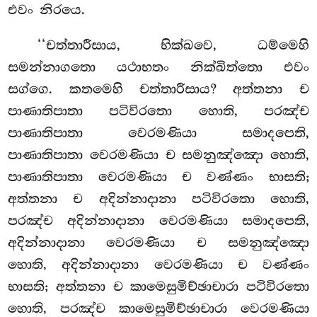
එවං නිරයෙ.
‘‘චත්තාරීසාය, භික්ඛවෙ, ධම්මෙහි
සමන්නාගතො යථාභතං නික්ඛිත්තො එවං
සග්ගෙ. කතමෙහි චත්තාරීසාය? අත්තනා ච
පාණාතිපාතා පටිවිරතො හොති, පරඤ්ච
පාණාතිපාතා වෙරමණියා සමාදපෙති,
පාණාතිපාතා වෙරමණියා ච සමනුඤ්ඤො හොති,
පාණාතිපාතා වෙරමණියා ච වණ්ණං භාසති;
අත්තනා ච අදින්නාදානා පටිවිරතො හොති,
පරඤ්ච අදින්නාදානා වෙරමණියා සමාදපෙති,
අදින්නාදානා වෙරමණියා ච සමනුඤ්ඤො
හොති, අදින්නාදානා වෙරමණියා ච වණ්ණං
භාසති; අත්තනා ච කාමෙසුමිච්ඡාචාරා පටිවිරතො
හොති, පරඤ්ච කාමෙසුමිච්ඡාචාරා වෙරමණියා