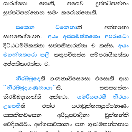
ගාරය්හො හොති, පගෙව දුප්පටිපන්නං
සුප්පටිපන්නෙන සමං කරොන්තොති.
සකෙන ධනෙනා
ති අත්තනො
සාපතෙය්යෙන.
අයං අප්පමත්තකො අපරාධො
දිට්ඨධම්මිකත්තා සප්පතිකාරත්තා ච තස්ස.
අයං
මහන්තතරො කලි
කතූපචිතස්ස සම්පරායිකත්තා
අප්පතිකාරත්තා ච.
නිරබ්බුදො
ති ගණනාවිසෙසො එසොති ආහ
‘‘නිරබ්බුදගණනායා’’
ති, සතසහස්සං
නිරබ්බුදානන්ති අත්ථො.
යමරියගරහී නිරයං
උපෙතී
ති එත්ථ යථාවුත්තආයුප්පමාණං
පාකතිකවසෙන අරියූපවාදිනා වුත්තන්ති
වෙදිතබ්බං. අග්ගසාවකානං පන ගුණමහන්තතාය