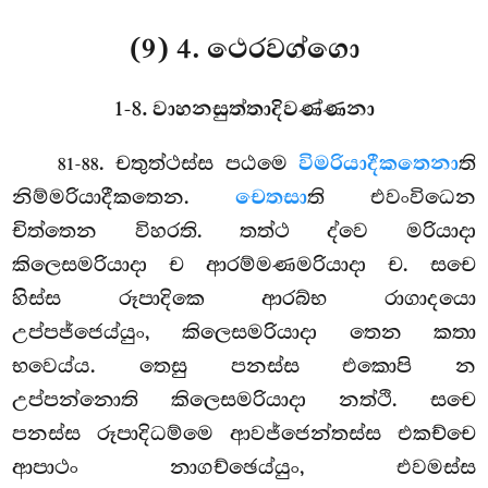
(9) 4. ථෙරවග්ගො
1-8. වාහනසුත්තාදිවණ්ණනා
. චතුත්ථස්ස පඨමෙ
විමරියාදීකතෙනා
ති
81-88
නිම්මරියාදීකතෙන.
චෙතසා
ති එවංවිධෙන
චිත්තෙන විහරති. තත්ථ ද්වෙ මරියාදා
කිලෙසමරියාදා ච ආරම්මණමරියාදා ච. සචෙ
හිස්ස රූපාදිකෙ ආරබ්භ රාගාදයො
උප්පජ්ජෙය්යුං, කිලෙසමරියාදා තෙන කතා
භවෙය්ය. තෙසු පනස්ස එකොපි
න
උප්පන්නොති කිලෙසමරියාදා නත්ථි. සචෙ
පනස්ස රූපාදිධම්මෙ ආවජ්ජෙන්තස්ස එකච්චෙ
ආපාථං නාගච්ඡෙය්යුං, එවමස්ස