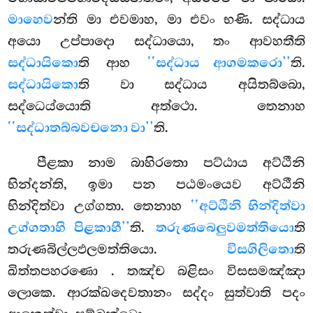
මාහෙව
න්ති මා එවමාහ, මා එවං භණි. සද්ධාය
අයො උප්පාදො සද්ධායො, තං ආවහතීති
සද්ධායිකො
ති ආහ
‘‘සද්ධාය ආගමකරො’’
ති.
සද්ධායිකො
ති වා සද්ධාය අයිතබ්බො,
සද්ධෙය්යොති අත්ථො. තෙනාහ
‘‘සද්ධාතබ්බවචනො වා’’
ති.
පීළකා නාම බාහිරතො පට්ඨාය අට්ඨීනි
භින්දන්ති, ඉමා පන පඨමංයෙව අට්ඨීනි
භින්දිත්වා උග්ගතා. තෙනාහ
‘‘අට්ඨීනි භින්දිත්වා
උග්ගතාහි පිළකාහී’’
ති.
තරුණබෙලුවමත්තියො
ති
තරුණබිල්ලඵලමත්තියො.
විසගිලිතො
ති
ඛිත්තපහරණො
. තඤ්ච බළිසං විසසමඤ්ඤා
ලොකෙ. ආරක්ඛදෙවතානං සද්දං සුත්වාති පදං