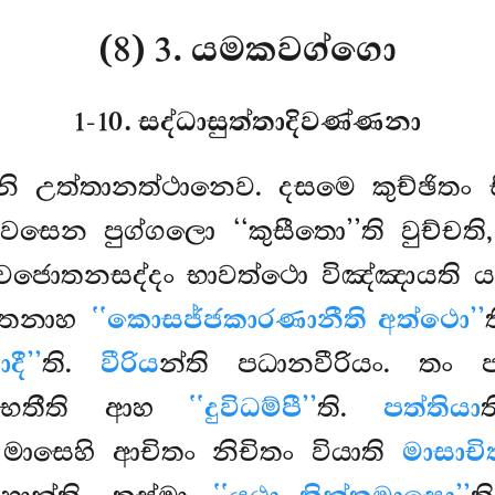
(8) 3. යමකවග්ගො
1-10. සද්ධාසුත්තාදිවණ්ණනා
නි උත්තානත්ථානෙව. දසමෙ කුච්ඡිතං 
්ස වසෙන
පුග්ගලො ‘‘කුසීතො’’ති වුච්ච
ාවජොතනසද්දං භාවත්ථො විඤ්ඤායති යථා
 තෙනාහ
‘‘කොසජ්ජකාරණානීති අත්ථො’’
දී’’
ති.
වීරිය
න්ති පධානවීරියං. 
ං ලභතීති ආහ
‘‘දුවිධම්පී’’
ති.
පත්තියා
ාසෙහි ආචිතං නිචිතං වියාති
මාසාචි