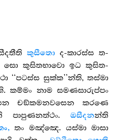
සීදතීති
කුසීතො
ද-කාරස්ස ත-
ති, සො කුසිතභාවො ඉධ කුසිත-
 ‘‘පටස්ස සුක්ක’’න්ති, තස්මා
ති. කම්මං නාම සමණසාරුප්පං
තං පන චඞ්කමනවසෙන කරණෙ
ති පාපුණනත්ථං.
ඔසීදන
න්ති
තං,
තං මඤ්ඤෙ. යස්මා මාසා