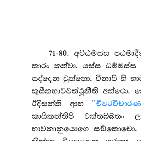
71-80
. අට්ඨමස්ස පඨමාදී
කාරං කත්වා. යස්ස ධම්මස
සද්දෙන වුත්තො. විනාපි හි භ
කුසීතභාවවත්ථූනීති අත්ථො.
ඊදිසන්ති ආහ
‘‘චීවරවිචාරණා
කායිකන්තිපි වත්තබ්බත
භාවනානුයොගෙ සඞ්කොචො. ම