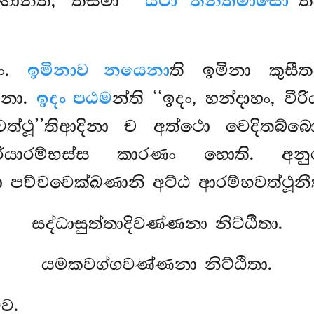
හොන්ති, තස්මා
‘‘යථා තින්තමාසො’’
ත
නං.
ඉමිනාව නයෙනා
ති ඉමිනා කුසී
දිනා.
ඉදං පඨම
න්ති ‘‘ඉදං, හන්දාහං, වී
වත්ථූ’’තිආදිනා ච අත්ථො වෙදිතබ්
ීරියාරම්භස්ස කාරණං හොති. අන
ා පච්චවෙක්ඛණානි අට්ඨ ආරම්භවත්ථූනීත
සද්ධාසුත්තාදිවණ්ණනා නිට්ඨිතා.
යමකවග්ගවණ්ණනා නිට්ඨිතා.
ව.