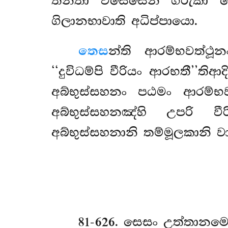
තින්තා විසෙසෙන ගරුකා 
ගිලානභාවාති අධිප්පායො.
තෙස
න්ති ආරම්භවත්ථූ
‘‘දුවිධම්පි වීරියං ආරභතී’’තිආ
අබ්භුස්සහනං පඨමං ආරම්භ
අබ්භුස්සහනඤ්හි උපරි ව
අබ්භුස්සහනානි තම්මූලකානි ව
81-626
. සෙසං උත්තානමෙ