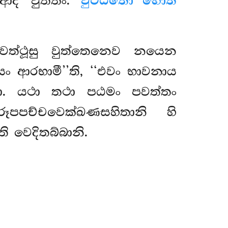
ිආදි වුත්තං.
වුට්ඨිතො හොති
තවත්ථූසු වුත්තෙනෙව නයෙන
රියං ආරභාමී’’ති, ‘‘එවං භාවනාය
බො. යථා තථා පඨමං පවත්තං
ුරූපපච්චවෙක්ඛණසහිතානි
හි
ි වෙදිතබ්බානි.