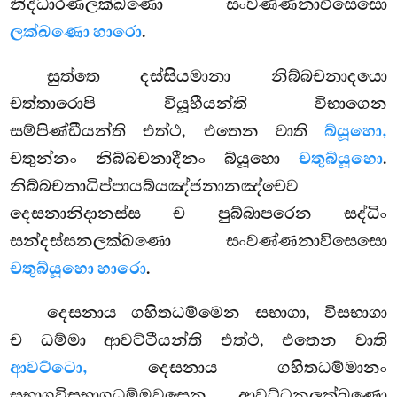
නිද්ධාරණලක්ඛණො සංවණ්ණනාවිසෙසො
ලක්ඛණො හාරො
.
සුත්තෙ දස්සියමානා නිබ්බචනාදයො
චත්තාරොපි වියූහීයන්ති විභාගෙන
සම්පිණ්ඩීයන්ති එත්ථ, එතෙන වාති
බ්යූහො,
චතුන්නං නිබ්බචනාදීනං බ්යූහො
චතුබ්යූහො
.
නිබ්බචනාධිප්පායබ්යඤ්ජනානඤ්චෙව
දෙසනානිදානස්ස ච පුබ්බාපරෙන සද්ධිං
සන්දස්සනලක්ඛණො සංවණ්ණනාවිසෙසො
චතුබ්යූහො හාරො
.
දෙසනාය ගහිතධම්මෙන සභාගා, විසභාගා
ච ධම්මා ආවට්ටීයන්ති එත්ථ, එතෙන වාති
ආවට්ටො,
දෙසනාය ගහිතධම්මානං
සභාගවිසභාගධම්මවසෙන ආවට්ටනලක්ඛණො