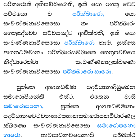
පරිකරොති අභිසඞ්ඛරොති, ඉති සො හෙතු චෙව
පච්චයො ච
පරික්ඛාරො,
යො
සංවණ්ණනාවිසෙසො තං පරික්ඛාරං
හෙතුඤ්චෙව පච්චයඤ්ච ආචික්ඛති, ඉති සො
සංවණ්ණනාවිසෙසො
පරික්ඛාරො
නාම. සුත්තෙ
ආගතධම්මානං පරික්ඛාරසඞ්ඛාතෙ හෙතුපච්චයෙ
නිද්ධාරෙත්වා සංවණ්ණනාලක්ඛණො
සංවණ්ණනාවිසෙසො
පරික්ඛාරො හාරො
.
සුත්තෙ ආගතධම්මා පදට්ඨානාදිමුඛෙන
සමාරොපීයන්ති එත්ථ, එතෙන වාති
සමාරොපනො,
සුත්තෙ ආගතධම්මානං
පදට්ඨානවෙවචනභාවපහානසමාරොපනවිචාරණල
ක්ඛණො සංවණ්ණනාවිසෙසො
සමාරොපනො
හාරො
. භාවසාධනවසෙනාපි සබ්බත්ථ