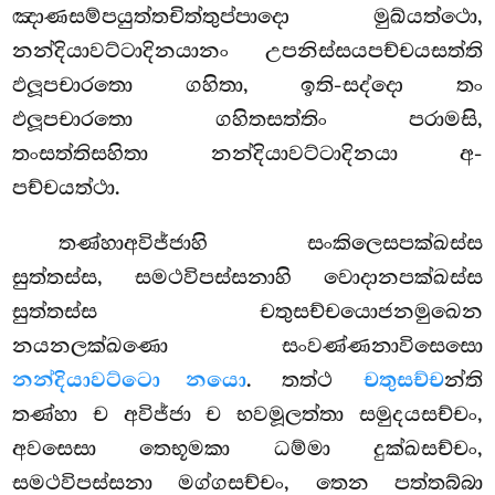
ඤාණසම්පයුත්තචිත්තුප්පාදො මුඛ්යත්ථො,
නන්දියාවට්ටාදිනයානං උපනිස්සයපච්චයසත්ති
ඵලූපචාරතො ගහිතා, ඉති-සද්දො තං
ඵලූපචාරතො ගහිතසත්තිං පරාමසි,
තංසත්තිසහිතා නන්දියාවට්ටාදිනයා අ-
පච්චයත්ථා.
තණ්හාඅවිජ්ජාහි සංකිලෙසපක්ඛස්ස
සුත්තස්ස, සමථවිපස්සනාහි වොදානපක්ඛස්ස
සුත්තස්ස චතුසච්චයොජනමුඛෙන
නයනලක්ඛණො සංවණ්ණනාවිසෙසො
නන්දියාවට්ටො නයො
. තත්ථ
චතුසච්ච
න්ති
තණ්හා ච අවිජ්ජා ච භවමූලත්තා සමුදයසච්චං,
අවසෙසා තෙභූමකා ධම්මා දුක්ඛසච්චං,
සමථවිපස්සනා මග්ගසච්චං, තෙන පත්තබ්බා