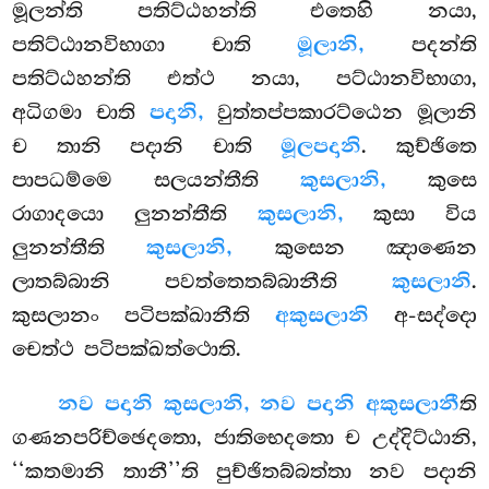
මූලන්ති පතිට්ඨහන්ති එතෙහි නයා,
පතිට්ඨානවිභාගා චාති
මූලානි,
පදන්ති
පතිට්ඨහන්ති එත්ථ නයා, පට්ඨානවිභාගා,
අධිගමා චාති
පදානි,
වුත්තප්පකාරට්ඨෙන මූලානි
ච තානි පදානි චාති
මූලපදානි
. කුච්ඡිතෙ
පාපධම්මෙ සලයන්තීති
කුසලානි,
කුසෙ
රාගාදයො ලුනන්තීති
කුසලානි,
කුසා විය
ලුනන්තීති
කුසලානි,
කුසෙන ඤාණෙන
ලාතබ්බානි පවත්තෙතබ්බානීති
කුසලානි
.
කුසලානං පටිපක්ඛානීති
අකුසලානි
අ-සද්දො
චෙත්ථ පටිපක්ඛත්ථොති.
නව පදානි කුසලානි, නව පදානි අකුසලානී
ති
ගණනපරිච්ඡෙදතො, ජාතිභෙදතො ච උද්දිට්ඨානි,
‘‘කතමානි තානී’’ති පුච්ඡිතබ්බත්තා නව පදානි