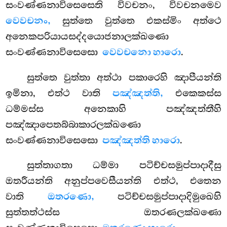
සංවණ්ණනාවිසෙසෙති විවචනං, විවචනමෙව
වෙවචනං,
සුත්තෙ වුත්තෙ එකස්මිං අත්ථෙ
අනෙකපරියායසද්දයොජනාලක්ඛණො
සංවණ්ණනාවිසෙසො
වෙවචනො හාරො
.
සුත්තෙ වුත්තා අත්ථා පකාරෙහි ඤාපීයන්ති
ඉමිනා, එත්ථ වාති
පඤ්ඤත්ති,
එකෙකස්ස
ධම්මස්ස අනෙකාහි පඤ්ඤත්තීහි
පඤ්ඤාපෙතබ්බාකාරලක්ඛණො
සංවණ්ණනාවිසෙසො
පඤ්ඤත්ති හාරො
.
සුත්තාගතා ධම්මා පටිච්චසමුප්පාදාදීසු
ඔතරීයන්ති අනුප්පවෙසීයන්ති එත්ථ, එතෙන
වාති
ඔතරණො,
පටිච්චසමුප්පාදාදිමුඛෙහි
සුත්තත්ථස්ස ඔතරණලක්ඛණො