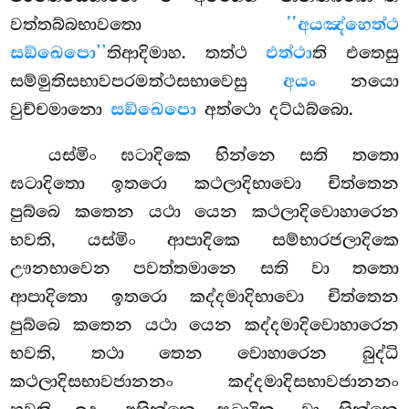
වත්තබ්බභාවතො
‘‘අයඤ්හෙත්ථ
සඞ්ඛෙපො’’
තිආදිමාහ. තත්ථ
එත්ථා
ති එතෙසු
සම්මුතිසභාවපරමත්ථසභාවෙසු
අයං
නයො
වුච්චමානො
සඞ්ඛෙපො
අත්ථො දට්ඨබ්බො.
යස්මිං ඝටාදිකෙ භින්නෙ සති තතො
ඝටාදිතො ඉතරො කථලාදිභාවො චිත්තෙන
පුබ්බෙ කතෙන යථා යෙන කථලාදිවොහාරෙන
භවති, යස්මිං ආපාදිකෙ සම්භාරජලාදිකෙ
ඌනභාවෙන පවත්තමානෙ සති වා තතො
ආපාදිතො ඉතරො කද්දමාදිභාවො චිත්තෙන
පුබ්බෙ කතෙන යථා යෙන කද්දමාදිවොහාරෙන
භවති, තථා තෙන වොහාරෙන බුද්ධි
කථලාදිසභාවජානනං කද්දමාදිසභාවජානනං