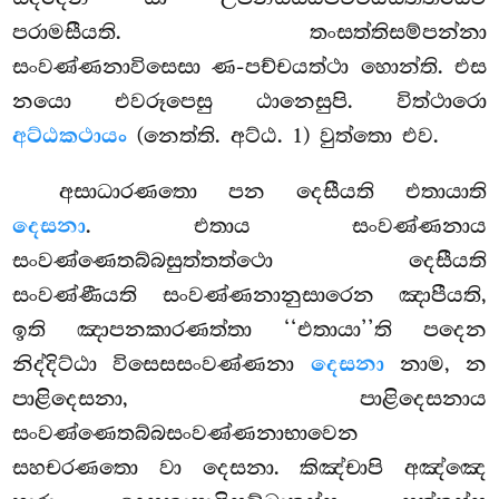
පරාමසීයති. තංසත්තිසම්පන්නා
සංවණ්ණනාවිසෙසා ණ-පච්චයත්ථා හොන්ති. එස
නයො එවරූපෙසු ඨානෙසුපි. විත්ථාරො
අට්ඨකථායං
(නෙත්ති. අට්ඨ. 1) වුත්තො එව.
අසාධාරණතො පන දෙසීයති එතායාති
දෙසනා
. එතාය සංවණ්ණනාය
සංවණ්ණෙතබ්බසුත්තත්ථො දෙසීයති
සංවණ්ණීයති සංවණ්ණනානුසාරෙන ඤාපීයති,
ඉති ඤාපනකාරණත්තා ‘‘එතායා’’ති පදෙන
නිද්දිට්ඨා විසෙසසංවණ්ණනා
දෙසනා
නාම, න
පාළිදෙසනා, පාළිදෙසනාය
සංවණ්ණෙතබ්බසංවණ්ණනාභාවෙන
සහචරණතො වා දෙසනා. කිඤ්චාපි අඤ්ඤෙ