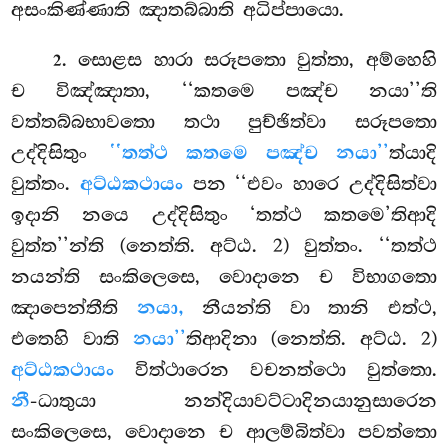
අසංකිණ්ණාති ඤාතබ්බාති අධිප්පායො.
. සොළස හාරා සරූපතො වුත්තා, අම්හෙහි
2
ච විඤ්ඤාතා, ‘‘කතමෙ පඤ්ච නයා’’ති
වත්තබ්බභාවතො තථා පුච්ඡිත්වා සරූපතො
උද්දිසිතුං
‘‘තත්ථ කතමෙ පඤ්ච නයා’’
ත්යාදි
වුත්තං.
අට්ඨකථායං
පන ‘‘එවං හාරෙ උද්දිසිත්වා
ඉදානි නයෙ උද්දිසිතුං ‘තත්ථ කතමෙ’තිආදි
වුත්ත’’න්ති (නෙත්ති. අට්ඨ. 2) වුත්තං. ‘‘තත්ථ
නයන්ති සංකිලෙසෙ, වොදානෙ ච විභාගතො
ඤාපෙන්තීති
නයා,
නීයන්ති වා තානි එත්ථ,
එතෙහි වාති
නයා’’
තිආදිනා (නෙත්ති. අට්ඨ. 2)
අට්ඨකථායං
විත්ථාරෙන වචනත්ථො වුත්තො.
නී
-ධාතුයා නන්දියාවට්ටාදිනයානුසාරෙන
සංකිලෙසෙ, වොදානෙ ච ආලම්බිත්වා පවත්තො