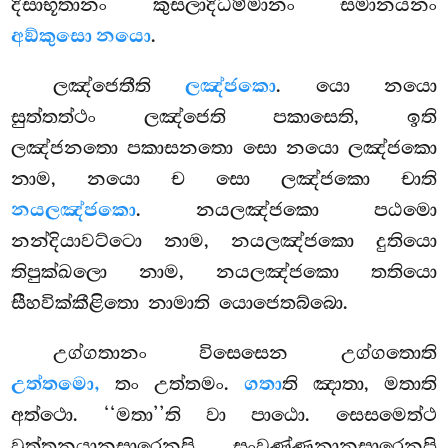
දිසාභූතානං කුසලාදිධම්මානං සමානයනං
අඞ්කුසො නයො
.
ලඤ්ජෙතීති
ලඤ්ජකො
. යො නයො
සුත්තත්ථං ලඤ්ජෙති පකාසෙති, ඉති
ලඤ්ජනතො පකාසනතො සො නයො ලඤ්ජකො
නාම, නයො ච සො ලඤ්ජකො චාති
නයලඤ්ජකො
. නයලඤ්ජකො පඨමො
නන්දියාවට්ටො නාම, නයලඤ්ජකො දුතියො
තිපුක්ඛලො නාම, නයලඤ්ජකො තතියො
සීහවික්කීළිතො නාමාති යොජෙතබ්බො.
උග්ගතානං විසෙසෙන උග්ගතොති
උත්තමො,
තං උත්තමං.
ගතා
ති ඤාතා, මතාති
අත්ථො. ‘‘මතා’’ති වා පාඨො. සෙසමෙත්ථ
වුත්තනයානුසාරෙනපි සංවණ්ණනානුසාරෙනපි