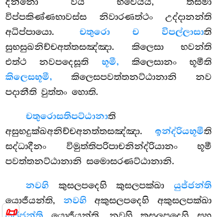
දින්නො විය භවෙය්ය, තස්මා
විප්පකිණ්ණභාවස්ස නිවාරණත්ථං උද්දානන්ති
අධිප්පායො.
චතුරො ච විපල්ලාසා
ති
සුභසුඛනිච්චඅත්තසඤ්ඤා. කිලෙසා භවන්ති
එත්ථ නවපදෙසූති
භූමී,
කිලෙසානං භූමීති
කිලෙසභූමී,
කිලෙසපවත්තනට්ඨානානි නව
පදානීති වුත්තං හොති.
චතුරො
සතිපට්ඨානා
ති
අසුභදුක්ඛඅනිච්චඅනත්තසඤ්ඤා.
ඉන්ද්රියභූමී
ති
සද්ධාදීනං විමුත්තිපරිපාචනින්ද්රියානං භූමී
පවත්තනට්ඨානානි සමොසරණට්ඨානානි.
නවහි
කුසලපදෙහි කුසලපක්ඛා
යුජ්ජන්ති
යොජීයන්ති,
නවහි
අකුසලපදෙහි අකුසලපක්ඛා
📜
යුජ්ජන්ති
යොජීයන්ති. නවහි කුසලපදෙහි සහ