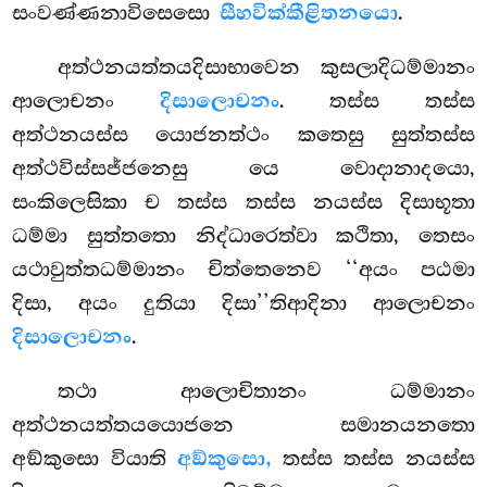
සංවණ්ණනාවිසෙසො
සීහවික්කීළිතනයො
.
අත්ථනයත්තයදිසාභාවෙන කුසලාදිධම්මානං
ආලොචනං
දිසාලොචනං
. තස්ස තස්ස
අත්ථනයස්ස යොජනත්ථං කතෙසු සුත්තස්ස
අත්ථවිස්සජ්ජනෙසු යෙ වොදානාදයො,
සංකිලෙසිකා ච තස්ස තස්ස නයස්ස දිසාභූතා
ධම්මා සුත්තතො නිද්ධාරෙත්වා කථිතා, තෙසං
යථාවුත්තධම්මානං චිත්තෙනෙව ‘‘අයං පඨමා
දිසා, අයං දුතියා දිසා’’තිආදිනා ආලොචනං
දිසාලොචනං
.
තථා ආලොචිතානං ධම්මානං
අත්ථනයත්තයයොජනෙ සමානයනතො
අඞ්කුසො වියාති
අඞ්කුසො,
තස්ස තස්ස නයස්ස