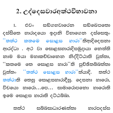
2. උද්දෙසවාරඅත්ථවිභාවනා
. එවං
සඞ්ගහවාරෙන සඞ්ඛෙපතො
1
දස්සිතෙ හාරාදයො ඉදානි විභාගෙන දස්සෙතුං
‘‘තත්ථ කතමෙ සොළස හාරා’’
තිආදිදෙසනා
ආරද්ධා
. අථ වා සොළසහාරාදිසමුදායා නෙත්ති
නාම මයා මහාකච්චානෙන නිද්දිට්ඨාති වුත්තා,
‘‘කතමෙ තෙ සොළස හාරා’’ති පුච්ඡිතබ්බත්තා
වුත්තං
‘‘තත්ථ සොළස හාරා’’
ත්යාදි. තත්ථ
තත්ථා
ති තෙසු සොළසහාරාදීසු. දෙසනා හාරො,
විචයො හාරො…පෙ… සාමාරොපනො හාරොති
ඉමෙ සොළස හාරාති දට්ඨබ්බා.
තත්ථ සබ්බසාධාරණත්තා හාරපදස්ස