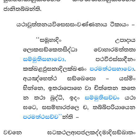
ජානිතබ්බන්ති.
යථාවුත්තනයවිසෙසසංවණ්ණනාය
ටීකායං –
‘‘සමූහාදිං උපාදාය
ලොකසඞ්කෙතසිද්ධා වොහාරමත්තතා
සම්මුතිසභාවො,
පථවීඵස්සාදීනං
කක්ඛළඵුසනාදිලක්ඛණං
පරමත්ථසභාවො
.
අයඤ්හෙත්ථ සඞ්ඛෙපො – යස්මිං
භින්නෙ, ඉතරාපොහෙ වා චිත්තෙන කතෙ
න තථා බුද්ධි, ඉදං
සම්මුතිසච්චං
යථා
ඝටෙ, සසම්භාරජලෙ ච, තබ්බිපරියායෙන
පරමත්ථසච්ච’’
න්ති –
වචනෙ
ඝටකථලආපජලකද්දමාදිසඞ්ඛාතං