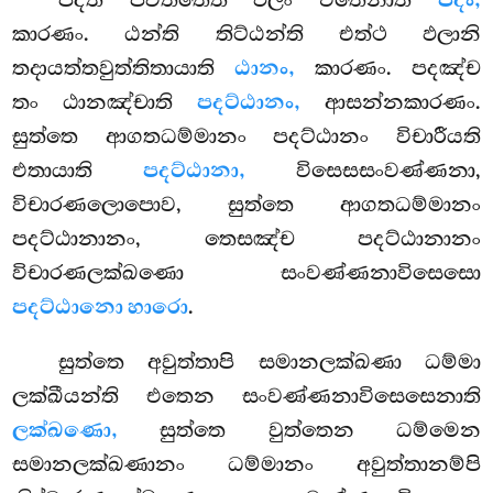
පදති පවත්තෙති ඵලං එතෙනාති
පදං,
කාරණං. ඨන්ති තිට්ඨන්ති එත්ථ ඵලානි
තදායත්තවුත්තිතායාති
ඨානං,
කාරණං. පදඤ්ච
තං ඨානඤ්චාති
පදට්ඨානං,
ආසන්නකාරණං.
සුත්තෙ ආගතධම්මානං පදට්ඨානං විචාරීයති
එතායාති
පදට්ඨානා,
විසෙසසංවණ්ණනා,
විචාරණලොපොව, සුත්තෙ ආගතධම්මානං
පදට්ඨානානං, තෙසඤ්ච පදට්ඨානානං
විචාරණලක්ඛණො සංවණ්ණනාවිසෙසො
පදට්ඨානො හාරො
.
සුත්තෙ අවුත්තාපි සමානලක්ඛණා ධම්මා
ලක්ඛීයන්ති එතෙන සංවණ්ණනාවිසෙසෙනාති
ලක්ඛණො,
සුත්තෙ වුත්තෙන ධම්මෙන
සමානලක්ඛණානං ධම්මානං අවුත්තානම්පි