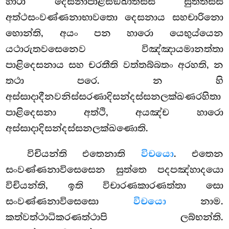
හාරා දෙසනාපාළිසඞ්ඛාතස්ස සුත්තස්ස
අත්ථසංවණ්ණනාභාවතො දෙසනාය සහචාරිනො
හොන්ති, අයං පන හාරො යෙභුය්යෙන
යථාරුතවසෙනෙව විඤ්ඤායමානත්තා
පාළිදෙසනාය සහ චරතීති වත්තබ්බතං අරහති, න
තථා පරෙ. න හි
අස්සාදාදීනවනිස්සරණාදිසන්දස්සනලක්ඛණරහිතා
පාළිදෙසනා අත්ථි, අයඤ්ච හාරො
අස්සාදාදිසන්දස්සනලක්ඛණොති.
විචියන්ති එතෙනාති
විචයො
. එතෙන
සංවණ්ණනාවිසෙසෙන සුත්තෙ පදපඤ්හාදයො
විචියන්ති, ඉති
විචාරණකාරණත්තා සො
සංවණ්ණනාවිසෙසො
විචයො
නාම.
කත්වත්ථාධිකරණත්ථාපි ලබ්භන්ති.