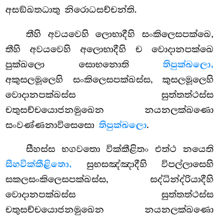
අසඞ්ඛතධාතු නිරොධසච්චන්ති.
තීහි අවයවෙහි ලොභාදීහි සංකිලෙසපක්ඛෙ,
තීහි අවයවෙහි අලොභාදීහි ච වොදානපක්ඛෙ
පුක්ඛලො සොභනොති
තිපුක්ඛලො,
අකුසලමූලෙහි සංකිලෙසපක්ඛස්ස, කුසලමූලෙහි
වොදානපක්ඛස්ස සුත්තත්ථස්ස
චතුසච්චයොජනමුඛෙන නයනලක්ඛණො
සංවණ්ණනාවිසෙසො
තිපුක්ඛලො
.
සීහස්ස භගවතො වික්කීළිතං එත්ථ නයෙති
සීහවික්කීළිතො,
සුභසඤ්ඤාදීහි විපල්ලාසෙහි
සකලසංකිලෙසපක්ඛස්ස, සද්ධින්ද්රියාදීහි
වොදානපක්ඛස්ස සුත්තත්ථස්ස
චතුසච්චයොජනමුඛෙන නයනලක්ඛණො