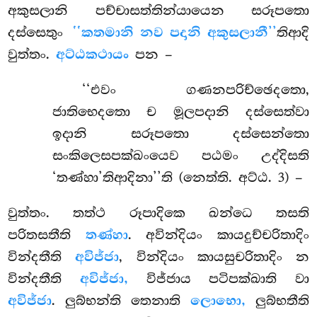
අකුසලානි පච්චාසත්තින්යායෙන සරූපතො
දස්සෙතුං
‘‘කතමානි නව පදානි අකුසලානී’’
තිආදි
වුත්තං.
අට්ඨකථායං
පන –
‘‘එවං ගණනපරිච්ඡෙදතො,
ජාතිභෙදතො ච මූලපදානි දස්සෙත්වා
ඉදානි සරූපතො දස්සෙන්තො
සංකිලෙසපක්ඛංයෙව පඨමං උද්දිසති
‘තණ්හා’තිආදිනා’’ති (නෙත්ති. අට්ඨ. 3) –
වුත්තං. තත්ථ රූපාදිකෙ ඛන්ධෙ තසති
පරිතසතීති
තණ්හා
. අවින්දියං කායදුච්චරිතාදිං
වින්දතීති
අවිජ්ජා
, වින්දියං කායසුචරිතාදිං න
වින්දතීති
අවිජ්ජා,
විජ්ජාය පටිපක්ඛාති වා
අවිජ්ජා
. ලුබ්භන්ති තෙනාති
ලොභො,
ලුබ්භතීති