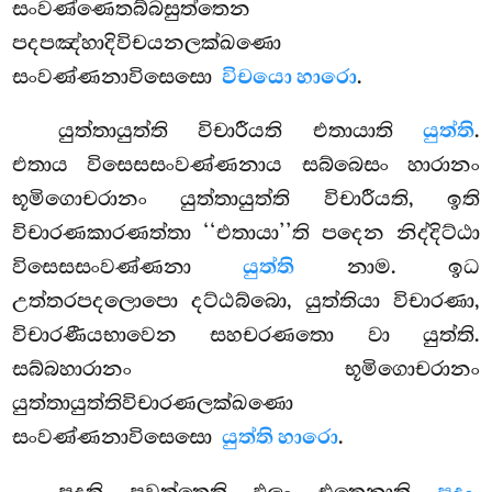
සංවණ්ණෙතබ්බසුත්තෙන
පදපඤ්හාදිවිචයනලක්ඛණො
සංවණ්ණනාවිසෙසො
විචයො හාරො
.
යුත්තායුත්ති විචාරීයති එතායාති
යුත්ති
.
එතාය විසෙසසංවණ්ණනාය සබ්බෙසං හාරානං
භූමිගොචරානං යුත්තායුත්ති විචාරීයති, ඉති
විචාරණකාරණත්තා ‘‘එතායා’’ති පදෙන නිද්දිට්ඨා
විසෙසසංවණ්ණනා
යුත්ති
නාම. ඉධ
උත්තරපදලොපො දට්ඨබ්බො, යුත්තියා විචාරණා,
විචාරණීයභාවෙන සහචරණතො වා යුත්ති.
සබ්බහාරානං භූමිගොචරානං
යුත්තායුත්තිවිචාරණලක්ඛණො
සංවණ්ණනාවිසෙසො
යුත්ති හාරො
.