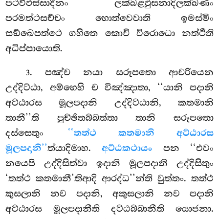
පථවීඵස්සාදීනං ලක්ඛළඵුසනාදිලක්ඛණං
පරමත්ථසච්චං හොත්වෙවාති ඉමස්මිං
සඞ්ඛෙපත්ථෙ ගහිතෙ කොචි විරොධො නත්ථීති
අධිප්පායොති.
. පඤ්ච නයා සරූපතො ආචරියෙන
3
උද්දිට්ඨා, අම්හෙහි ච විඤ්ඤාතා, ‘‘යානි පදානි
අට්ඨාරස මූලපදානි උද්දිට්ඨානි, කතමානි
තානී’’ති පුච්ඡිතබ්බත්තා තානි සරූපතො
දස්සෙතුං
‘‘තත්ථ කතමානි අට්ඨාරස
මූලපදානි’’
ත්යාදිමාහ.
අට්ඨකථායං
පන ‘‘එවං
නයෙපි උද්දිසිත්වා ඉදානි මූලපදානි උද්දිසිතුං
‘තත්ථ කතමානී’තිආදි ආරද්ධ’’න්ති වුත්තං. තත්ථ
කුසලානි
නව පදානි, අකුසලානි නව පදානි
අට්ඨාරස මූලපදානීති දට්ඨබ්බානීති යොජනා.