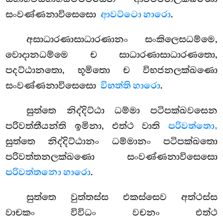
සංවණ්ණනාවිසෙසො
ආවට්ටො හාරො
.
අසාධාරණාසාධාරණානං සංකිලෙසධම්මෙ,
වොදානධම්මෙ ච සාධාරණාසාධාරණතො,
පදට්ඨානතො, භූමිතො ච විභජනලක්ඛණො
සංවණ්ණනාවිසෙසො
විභත්ති හාරො
.
සුත්තෙ
නිද්දිට්ඨා ධම්මා පටිපක්ඛවසෙන
පරිවත්තීයන්ති ඉමිනා, එත්ථ වාති
පරිවත්තො,
සුත්තෙ නිද්දිට්ඨානං ධම්මානං පටිපක්ඛතො
පරිවත්තනලක්ඛණො සංවණ්ණනාවිසෙසො
පරිවත්තනො හාරො
.
සුත්තෙ වුත්තස්ස එකස්සෙව අත්ථස්ස
වාචකං විවිධං වචනං එත්ථ