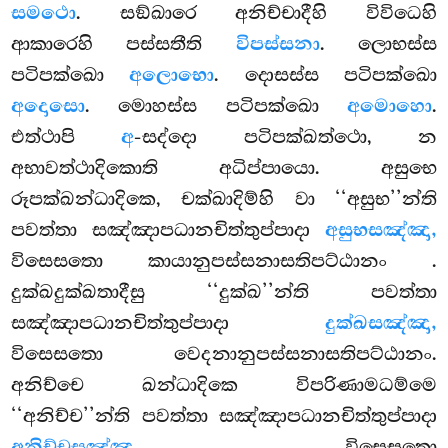
සමථො
. සඞ්ඛාරෙ අනිච්චාදීහි විවිධෙහි
ආකාරෙහි පස්සතීති
විපස්සනා
. ලොභස්ස
පටිපක්ඛො
අලොභො
. දොසස්ස පටිපක්ඛො
අදොසො
. මොහස්ස පටිපක්ඛො
අමොහො
.
එත්ථාපි
අ
-සද්දො පටිපක්ඛත්ථො, න
අභාවත්ථාදිකොති අධිප්පායො. අසුභෙ
රූපක්ඛන්ධාදිකෙ, චක්ඛාදිම්හි වා ‘‘අසුභ’’න්ති
පවත්තා සඤ්ඤාපධානචිත්තුප්පාදා
අසුභසඤ්ඤා,
විසෙසතො කායානුපස්සනාසතිපට්ඨානං
.
දුක්ඛදුක්ඛතාදීසු ‘‘දුක්ඛ’’න්ති පවත්තා
සඤ්ඤාපධානචිත්තුප්පාදා
දුක්ඛසඤ්ඤා,
විසෙසතො වෙදනානුපස්සනාසතිපට්ඨානං.
අනිච්චෙ ඛන්ධාදිකෙ විපරිණාමධම්මෙ
‘‘අනිච්ච’’න්ති පවත්තා සඤ්ඤාපධානචිත්තුප්පාදා
අනිච්චසඤ්ඤා,
විසෙසතො