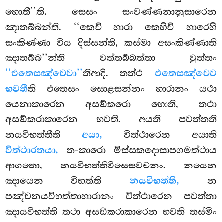
හොතී’’ති. සෙසං සංවණ්ණනානුසාරෙන
ඤාතබ්බන්ති. ‘‘කෙචි හාරා කෙහිචි හාරෙහි
සංකිණ්ණා විය දිස්සන්ති, කස්මා අසංකිණ්ණාති
ඤාතබ්බ’’න්ති වත්තබ්බත්තා වුත්තං
‘‘එතෙසඤ්චෙවා’’
තිආදි. තත්ථ
එතෙසඤ්චෙව
භවතී
ති එතෙසං සොළසන්නං හාරානං යථා
යෙනාකාරෙන අසඞ්කරො හොති, තථා
අසඞ්කරාකාරෙන භවති. අයති පවත්තති
නයවිභත්තීති
අයා,
විත්ථාරෙන අයාති
විත්ථාරතයා,
ත-කාරො මිස්සකදොසාපගමත්ථාය
ආගතො, නයවිභත්තිවිසෙසවචනං. නයෙන
ඤායෙන විභත්ති
නයවිභත්ති,
න
පඤ්චනයවිභත්තාහාරානං විත්ථාරෙන පවත්තා
ඤායවිභත්ති තථා අසඞ්කරාකාරෙන භවති තස්මිං