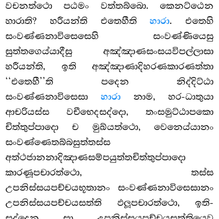
වචනත්ථො පඨමං වත්තබ්බො. කෙනට්ඨෙන
හාරාති? හරීයන්ති එතෙහීති
හාරා
. එතෙහි
සංවණ්ණනාවිසෙසෙහි සංවණ්ණියෙසු
සුත්තගෙය්යාදීසු අඤ්ඤාණසංසයවිපල්ලාසා
හරීයන්ති, ඉති අඤ්ඤාණාදිහරණකාරණත්තා
‘‘එතෙහී’’ති පදෙන නිද්දිට්ඨා
සංවණ්ණනාවිසෙසා
හාරා
නාම, හර-ධාතුයා
ආචරියස්ස වචීභෙදසද්දො, තංසමුට්ඨාපකො
චිත්තුප්පාදො ච මුඛ්යත්ථො, වෙනෙය්යානං
සංවණ්ණෙතබ්බසුත්තස්ස
අත්ථජානනාදිඤාණසම්පයුත්තචිත්තුප්පාදො
කාරණූපචාරත්ථො, තස්ස
උපනිස්සයපච්චයභූතානං සංවණ්ණනාවිසෙසානං
උපනිස්සයපච්චයසත්ති ඵලූපචාරත්ථො, ඉති-
සද්දෙන සා උපනිස්සයපච්චයසත්තියෙව