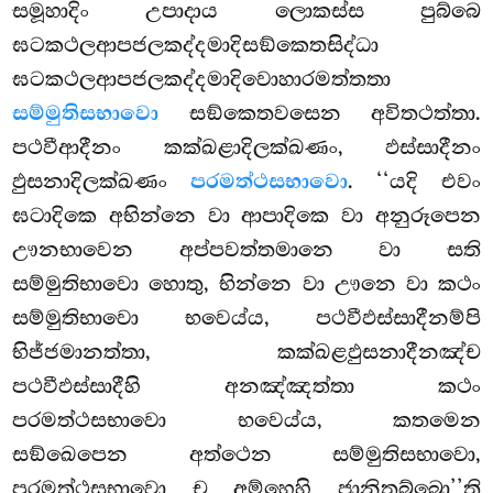
සමූහාදිං උපාදාය ලොකස්ස පුබ්බෙ
ඝටකථලආපජලකද්දමාදිසඞ්කෙතසිද්ධා
ඝටකථලආපජලකද්දමාදිවොහාරමත්තතා
සම්මුතිසභාවො
සඞ්කෙතවසෙන අවිතථත්තා.
පථවීආදීනං කක්ඛළාදිලක්ඛණං, ඵස්සාදීනං
ඵුසනාදිලක්ඛණං
පරමත්ථසභාවො
. ‘‘යදි එවං
ඝටාදිකෙ අභින්නෙ වා ආපාදිකෙ වා අනුරූපෙන
ඌනභාවෙන අප්පවත්තමානෙ වා සති
සම්මුතිභාවො හොතු, භින්නෙ වා ඌනෙ වා කථං
සම්මුතිභාවො භවෙය්ය, පථවීඵස්සාදීනම්පි
භිජ්ජමානත්තා, කක්ඛළඵුසනාදීනඤ්ච
පථවීඵස්සාදීහි අනඤ්ඤත්තා කථං
පරමත්ථසභාවො භවෙය්ය, කතමෙන
සඞ්ඛෙපෙන අත්ථෙන සම්මුතිසභාවො,
පරමත්ථසභාවො ච අම්හෙහි ජානිතබ්බො’’ති