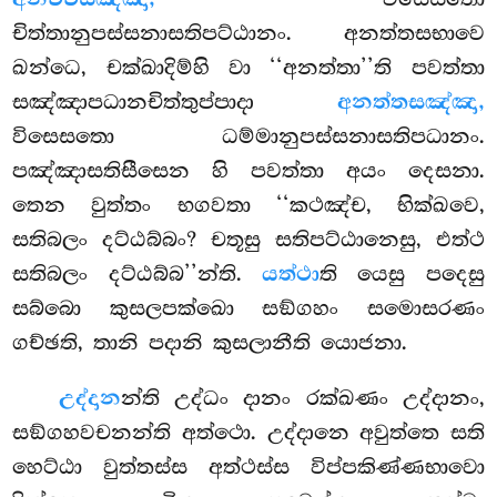
චිත්තානුපස්සනාසතිපට්ඨානං. අනත්තසභාවෙ
ඛන්ධෙ, චක්ඛාදිම්හි වා ‘‘අනත්තා’’ති පවත්තා
සඤ්ඤාපධානචිත්තුප්පාදා
අනත්තසඤ්ඤා,
විසෙසතො ධම්මානුපස්සනාසතිපධානං.
පඤ්ඤාසතිසීසෙන හි පවත්තා අයං දෙසනා.
තෙන වුත්තං භගවතා ‘‘කථඤ්ච, භික්ඛවෙ,
සතිබලං දට්ඨබ්බං? චතූසු සතිපට්ඨානෙසු, එත්ථ
සතිබලං දට්ඨබ්බ’’න්ති.
යත්ථා
ති යෙසු පදෙසු
සබ්බො කුසලපක්ඛො සඞ්ගහං සමොසරණං
ගච්ඡති, තානි පදානි කුසලානීති යොජනා.
උද්දාන
න්ති උද්ධං දානං රක්ඛණං උද්දානං,
සඞ්ගහවචනන්ති අත්ථො. උද්දානෙ අවුත්තෙ සති
හෙට්ඨා වුත්තස්ස අත්ථස්ස විප්පකිණ්ණභාවො