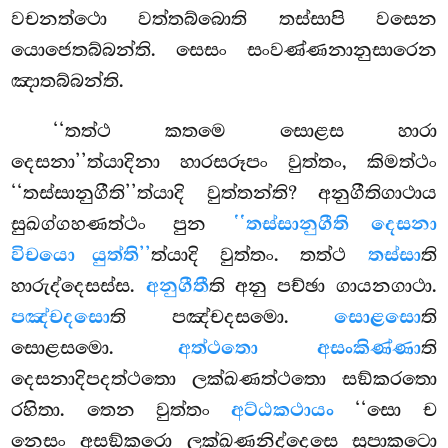
වචනත්ථො වත්තබ්බොති තස්සාපි වසෙන
යොජෙතබ්බන්ති. සෙසං සංවණ්ණනානුසාරෙන
ඤාතබ්බන්ති.
‘‘තත්ථ
කතමෙ සොළස හාරා
දෙසනා’’ත්යාදිනා හාරසරූපං වුත්තං, කිමත්ථං
‘‘තස්සානුගීති’’ත්යාදි වුත්තන්ති? අනුගීතිගාථාය
සුඛග්ගහණත්ථං පුන
‘‘තස්සානුගීති දෙසනා
විචයො යුත්ති’’
ත්යාදි වුත්තං. තත්ථ
තස්සා
ති
හාරුද්දෙසස්ස.
අනුගීතී
ති අනු පච්ඡා ගායනගාථා.
පඤ්චදසො
ති පඤ්චදසමො.
සොළසො
ති
සොළසමො.
අත්ථතො අසංකිණ්ණා
ති
දෙසනාදිපදත්ථතො ලක්ඛණත්ථතො සඞ්කරතො
රහිතා. තෙන වුත්තං
අට්ඨකථායං
‘‘සො ච
නෙසං අසඞ්කරො ලක්ඛණනිද්දෙසෙ සුපාකටො