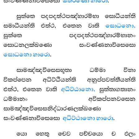
සංවණ්ණනාවිසෙසො
ඔතරණො හාරො
.
සුත්තෙ පදපදත්ථපඤ්හාරම්භා සොධීයන්ති
සමාධීයන්ති එත්ථ, එතෙන වාති
සොධනො,
සුත්තෙ පදපදත්ථපඤ්හාරම්භානං
සොධනලක්ඛණො සංවණ්ණනාවිසෙසො
සොධනො හාරො
.
සාමඤ්ඤවිසෙසභූතා ධම්මා විනා
විකප්පෙන අධිට්ඨීයන්ති අනුප්පවත්තීයන්ති
එත්ථ, එතෙන වාති
අධිට්ඨානො,
සුත්තාගතානං
ධම්මානං අවිකප්පනවසෙන
සාමඤ්ඤවිසෙසනිද්ධාරණලක්ඛණො
සංවණ්ණනාවිසෙසො
අධිට්ඨානො හාරො
.
යො හෙතු චෙව පච්චයො ච ඵලං