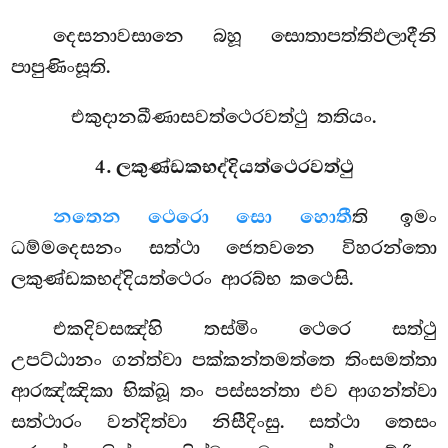
දෙසනාවසානෙ බහූ සොතාපත්තිඵලාදීනි
පාපුණිංසූති.
එකුදානඛීණාසවත්ථෙරවත්ථු තතියං.
4. ලකුණ්ඩකභද්දියත්ථෙරවත්ථු
න
තෙන ථෙරො සො හොතී
ති ඉමං
ධම්මදෙසනං සත්ථා ජෙතවනෙ විහරන්තො
ලකුණ්ඩකභද්දියත්ථෙරං ආරබ්භ කථෙසි.
එකදිවසඤ්හි
තස්මිං ථෙරෙ සත්ථු
උපට්ඨානං ගන්ත්වා පක්කන්තමත්තෙ තිංසමත්තා
ආරඤ්ඤිකා භික්ඛූ තං පස්සන්තා එව ආගන්ත්වා
සත්ථාරං වන්දිත්වා නිසීදිංසු. සත්ථා තෙසං