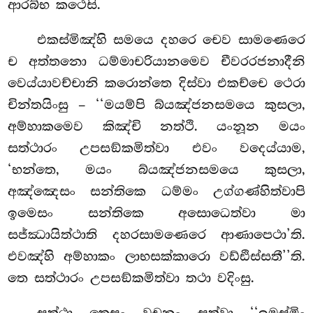
ආරබ්භ කථෙසි.
එකස්මිඤ්හි
සමයෙ දහරෙ චෙව සාමණෙරෙ
ච අත්තනො ධම්මාචරියානමෙව චීවරරජනාදීනි
වෙය්යාවච්චානි කරොන්තෙ දිස්වා එකච්චෙ ථෙරා
චින්තයිංසු – ‘‘මයම්පි බ්යඤ්ජනසමයෙ කුසලා,
අම්හාකමෙව කිඤ්චි නත්ථි. යංනූන
මයං
සත්ථාරං උපසඞ්කමිත්වා එවං වදෙය්යාම,
‘භන්තෙ, මයං බ්යඤ්ජනසමයෙ කුසලා,
අඤ්ඤෙසං සන්තිකෙ ධම්මං උග්ගණ්හිත්වාපි
ඉමෙසං සන්තිකෙ අසොධෙත්වා මා
සජ්ඣායිත්ථාති දහරසාමණෙරෙ ආණාපෙථා’ති.
එවඤ්හි අම්හාකං ලාභසක්කාරො වඩ්ඪිස්සතී’’ති.
තෙ සත්ථාරං උපසඞ්කමිත්වා තථා වදිංසු.
සත්ථා තෙසං වචනං සුත්වා ‘‘ඉමස්මිං