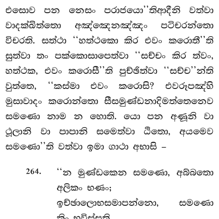
එසොව පන නෙසං පරාජයො’’තිආදීනි වත්වා
වාදක්ඛිත්තො අඤ්ඤෙනඤ්ඤං පටිචරන්තො
විචරති. සත්ථා ‘‘හත්ථකො කිර එවං කරොතී’’ති
සුත්වා තං පක්කොසාපෙත්වා ‘‘සච්චං
කිර ත්වං,
හත්ථක, එවං කරොසී’’ති පුච්ඡිත්වා ‘‘සච්ච’’න්ති
වුත්තෙ, ‘‘කස්මා එවං කරොසි? එවරූපඤ්හි
මුසාවාදං කරොන්තො සීසමුණ්ඩනාදිමත්තෙනෙව
සමණො නාම න හොති. යො පන අණූනි වා
ථූලානි වා පාපානි සමෙත්වා ඨිතො, අයමෙව
සමණො’’ති වත්වා ඉමා ගාථා අභාසි –
.
‘‘න මුණ්ඩකෙන සමණො, අබ්බතො
264
අලිකං භණං;
ඉච්ඡාලොභසමාපන්නො, සමණො
කිං භවිස්සති.