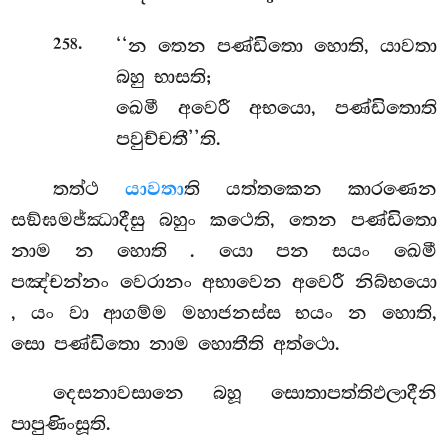
.
‘‘න තෙන පණ්ඩිතො හොති, යාවතා
258
බහු භාසති;
ඛෙමී අවෙරී අභයො, පණ්ඩිතොති
පවුච්චතී’’ති.
තත්ථ
යාවතා
ති යත්තකෙන කාරණෙන
සඞ්ඝමජ්ඣාදීසු බහුං කථෙති, තෙන පණ්ඩිතො
නාම න හොති
. යො පන සයං ඛෙමී
පඤ්චන්නං වෙරානං අභාවෙන අවෙරී නිබ්භයො
, යං වා ආගම්ම මහාජනස්ස භයං න හොති,
සො පණ්ඩිතො නාම හොතීති අත්ථො.
දෙසනාවසානෙ බහූ සොතාපත්තිඵලාදීනි
පාපුණිංසූති.