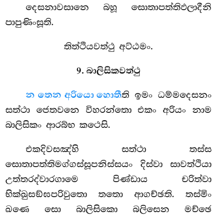
දෙසනාවසානෙ බහූ සොතාපත්තිඵලාදීනි
පාපුණිංසූති.
තිත්ථියවත්ථු අට්ඨමං.
9. බාලිසිකවත්ථු
න තෙන අරියො හොතී
ති ඉමං ධම්මදෙසනං
සත්ථා ජෙතවනෙ විහරන්තො එකං අරියං නාම
බාලිසිකං ආරබ්භ කථෙසි.
එකදිවසඤ්හි
සත්ථා තස්ස
සොතාපත්තිමග්ගස්සූපනිස්සයං දිස්වා සාවත්ථියා
උත්තරද්වාරගාමෙ පිණ්ඩාය චරිත්වා
භික්ඛුසඞ්ඝපරිවුතො තතො ආගච්ඡති. තස්මිං
ඛණෙ සො බාලිසිකො බලිසෙන මච්ඡෙ