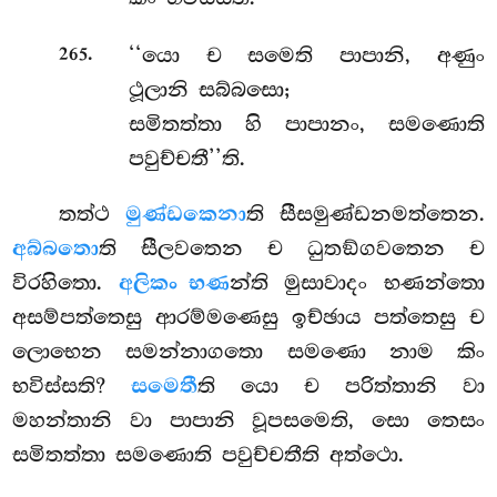
.
‘‘යො ච සමෙති පාපානි, අණුං
265
ථූලානි සබ්බසො;
සමිතත්තා හි පාපානං, සමණොති
පවුච්චතී’’ති.
තත්ථ
මුණ්ඩකෙනා
ති සීසමුණ්ඩනමත්තෙන.
අබ්බතො
ති සීලවතෙන ච ධුතඞ්ගවතෙන ච
විරහිතො.
අලිකං භණ
න්ති මුසාවාදං භණන්තො
අසම්පත්තෙසු ආරම්මණෙසු ඉච්ඡාය පත්තෙසු ච
ලොභෙන සමන්නාගතො සමණො නාම කිං
භවිස්සති?
සමෙතී
ති යො ච පරිත්තානි වා
මහන්තානි වා පාපානි වූපසමෙති, සො තෙසං
සමිතත්තා සමණොති පවුච්චතීති අත්ථො.