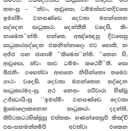
ආහංසු – ‘‘ත්වං, ආවුසො, ධම්මස්සවනදිවසෙ
ඉමස්මිං වනසණ්ඩෙ දෙවතා මහන්තෙන
සද්දෙන සාධුකාරං දෙන්තීති වදෙසි, කිං
නාමෙත’’න්ති. භන්තෙ, අඤ්ඤෙසු දිවසෙසු
සාධුකාරසද්දෙන එකනින්නාදො එව හොති, න
අජ්ජ පන
ජානාමි ‘‘කිමෙත’’න්ති. ‘‘තෙන හි,
ආවුසො, ත්වං තාව ධම්මං කථෙහී’’ති. සො
බීජනිං ගහෙත්වා ආසනෙ නිසින්නො තමෙව
ගාථං වදෙසි. දෙවතා මහන්තෙන සද්දෙන
සාධුකාරමදංසු. අථ නෙසං පරිවාරා භික්ඛූ
උජ්ඣායිංසු ‘‘ඉමස්මිං වනසණ්ඩෙ දෙවතා
මුඛොලොකනෙන සාධුකාරං දදන්ති,
තිපිටකධරභික්ඛූසු එත්තකං භණන්තෙසුපි කිඤ්චි
පසංසනමත්තම්පි අවත්වා එකෙන