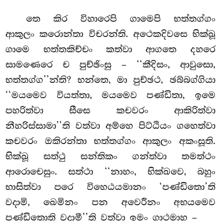
තෙ කිර විහාරෙපි ගාමෙපි භත්තග්ගං
ආකුලං කරොන්තා
විචරන්ති. අථෙකදිවසෙ භික්ඛූ
ගාමෙ භත්තකිච්චං කත්වා ආගතෙ දහරෙ
සාමණෙරෙ ච පුච්ඡිංසු – ‘‘කීදිසං, ආවුසො,
භත්තග්ග’’න්ති? භන්තෙ, මා පුච්ඡථ, ඡබ්බග්ගියා
‘‘මයමෙව වියත්තා, මයමෙව පණ්ඩිතා, ඉමෙ
පහරිත්වා සීසෙ කචවරං ආකිරිත්වා
නීහරිස්සාමා’’ති වත්වා අම්හෙ පිට්ඨියං ගහෙත්වා
කචවරං ඔකිරන්තා භත්තග්ගං ආකුලං අකංසූති.
භික්ඛූ සත්ථු සන්තිකං ගන්ත්වා තමත්ථං
ආරොචෙසුං. සත්ථා ‘‘නාහං, භික්ඛවෙ, බහුං
භාසිත්වා පරෙ විහෙඨයමානං ‘පණ්ඩිතො’ති
වදාමි, ඛෙමිනං පන අවෙරීනං අභයමෙව
පණ්ඩිතොති වදාමී’’ති වත්වා ඉමං ගාථමාහ –