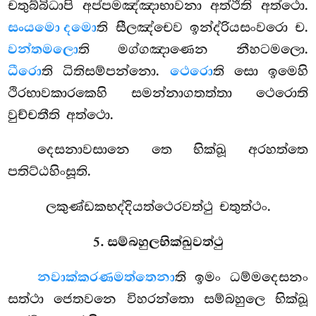
චතුබ්බිධාපි අප්පමඤ්ඤාභාවනා අත්ථීති අත්ථො.
සංයමො දමො
ති සීලඤ්චෙව ඉන්ද්රියසංවරො ච.
වන්තමලො
ති මග්ගඤාණෙන නීහටමලො.
ධීරො
ති ධිතිසම්පන්නො.
ථෙරො
ති සො ඉමෙහි
ථිරභාවකාරකෙහි සමන්නාගතත්තා ථෙරොති
වුච්චතීති අත්ථො.
දෙසනාවසානෙ තෙ භික්ඛූ අරහත්තෙ
පතිට්ඨහිංසූති.
ලකුණ්ඩකභද්දියත්ථෙරවත්ථු චතුත්ථං.
5. සම්බහුලභික්ඛුවත්ථු
න
වාක්කරණමත්තෙනා
ති ඉමං ධම්මදෙසනං
සත්ථා ජෙතවනෙ විහරන්තො සම්බහුලෙ භික්ඛූ