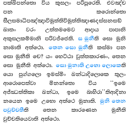
පක්ඛිපන්තො විය කුසලං පරිපූරෙති. එවඤ්ච
පන කරොන්තො
සීලසමාධිපඤ්ඤාවිමුත්තිවිමුත්තිඤාණදස්සනසඞ්
ඛාතං වරං උත්තමමෙව ආදාය පාපානි
අකුසලකම්මානි පරිවජ්ජෙති.
ස මුනී
ති සො මුනි
නාමාති අත්ථො.
තෙන සො මුනී
ති කස්මා පන
සො මුනීති චෙ? යං හෙට්ඨා වුත්තකාරණං, තෙන
සො මුනීති අත්ථො.
සො මුනාති උභො ලොකෙ
ති
යො පුග්ගලො ඉමස්මිං ඛන්ධාදිලොකෙ තුලං
ආරොපෙත්වා මිනන්තො විය ‘‘ඉමෙ
අජ්ඣත්තිකා ඛන්ධා, ඉමෙ බාහිරා’’තිආදිනා
නයෙන ඉමෙ උභො අත්ථෙ මුනාති.
මුනි තෙන
පවුච්චතී
ති තෙන කාරණෙන මුනීති
වුච්චතියෙවාති අත්ථො.