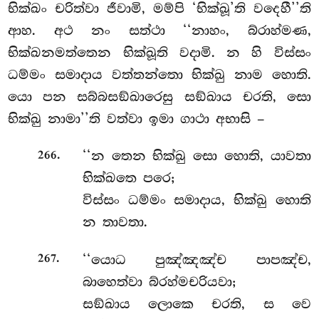
භික්ඛං චරිත්වා ජීවාමි, මම්පි ‘භික්ඛූ’ති වදෙහී’’ති
ආහ. අථ නං සත්ථා ‘‘නාහං, බ්රාහ්මණ,
භික්ඛනමත්තෙන භික්ඛූති වදාමි. න හි විස්සං
ධම්මං සමාදාය වත්තන්තො භික්ඛු නාම හොති.
යො පන සබ්බසඞ්ඛාරෙසු සඞ්ඛාය චරති, සො
භික්ඛු නාමා’’ති වත්වා ඉමා ගාථා අභාසි –
.
‘‘න තෙන භික්ඛු සො හොති, යාවතා
266
භික්ඛතෙ පරෙ;
විස්සං ධම්මං සමාදාය, භික්ඛු හොති
න තාවතා.
.
‘‘යොධ පුඤ්ඤඤ්ච පාපඤ්ච,
267
බාහෙත්වා බ්රහ්මචරියවා;
සඞ්ඛාය ලොකෙ චරති, ස වෙ