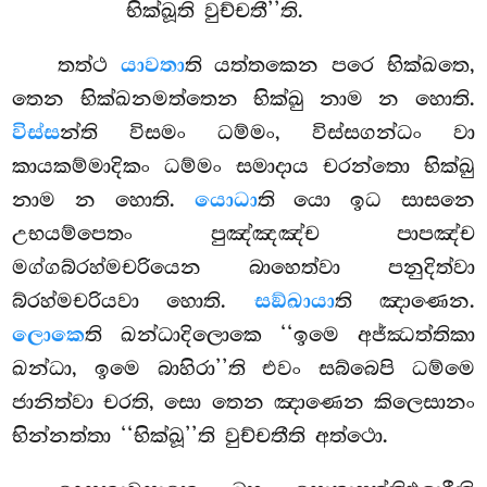
භික්ඛූති වුච්චතී’’ති.
තත්ථ
යාවතා
ති යත්තකෙන පරෙ භික්ඛතෙ,
තෙන භික්ඛනමත්තෙන භික්ඛු නාම න හොති.
විස්ස
න්ති විසමං ධම්මං, විස්සගන්ධං වා
කායකම්මාදිකං ධම්මං සමාදාය චරන්තො භික්ඛු
නාම න හොති.
යොධා
ති යො ඉධ සාසනෙ
උභයම්පෙතං පුඤ්ඤඤ්ච පාපඤ්ච
මග්ගබ්රහ්මචරියෙන බාහෙත්වා පනුදිත්වා
බ්රහ්මචරියවා හොති.
සඞ්ඛායා
ති ඤාණෙන.
ලොකෙ
ති ඛන්ධාදිලොකෙ ‘‘ඉමෙ අජ්ඣත්තිකා
ඛන්ධා, ඉමෙ බාහිරා’’ති එවං සබ්බෙපි ධම්මෙ
ජානිත්වා
චරති, සො තෙන ඤාණෙන කිලෙසානං
භින්නත්තා ‘‘භික්ඛූ’’ති වුච්චතීති අත්ථො.