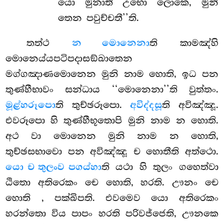
යො මුනාති උභො ලොකෙ, මුනි
තෙන පවුච්චතී’’ති.
තත්ථ
න මොනෙනා
ති කාමඤ්හි
මොනෙය්යපටිපදාසඞ්ඛාතෙන
මග්ගඤාණමොනෙන මුනි නාම හොති, ඉධ පන
තුණ්හීභාවං සන්ධාය ‘‘මොනෙනා’’ති වුත්තං.
මූළ්හරූපො
ති තුච්ඡරූපො.
අවිද්දසූ
ති අවිඤ්ඤූ.
එවරූපො හි තුණ්හීභූතොපි මුනි නාම න හොති.
අථ වා මොනෙන මුනි නාම න හොති,
තුච්ඡසභාවො පන අවිඤ්ඤූ ච හොතීති අත්ථො.
යො ච තුලංව පගය්හා
ති යථා හි තුලං
ගහෙත්වා
ඨිතො අතිරෙකං චෙ හොති, හරති. ඌනං චෙ
හොති
, පක්ඛිපති. එවමෙව යො අතිරෙකං
හරන්තො විය පාපං හරති පරිවජ්ජෙති, ඌනකෙ