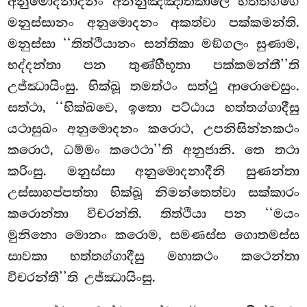
අනුමොදනාදීනං අනනුඤ්ඤාතකාලෙ භත්තග්ගෙ
මනුස්සානං අනුමොදනං අකත්වා පක්කමන්ති.
මනුස්සා ‘‘තිත්ථියානං සන්තිකා මඞ්ගලං සුණාම,
භද්දන්තා පන තුණ්හීභූතා පක්කමන්තී’’ති
උජ්ඣායිංසු. භික්ඛූ තමත්ථං සත්ථු ආරොචෙසුං.
සත්ථා, ‘‘භික්ඛවෙ, ඉතො පට්ඨාය භත්තග්ගාදීසු
යථාසුඛං අනුමොදනං කරොථ, උපනිසින්නකථං
කරොථ, ධම්මං කථෙථා’’ති අනුජානි. තෙ තථා
කරිංසු. මනුස්සා අනුමොදනාදීනි සුණන්තා
උස්සාහප්පත්තා භික්ඛූ නිමන්තෙත්වා සක්කාරං
කරොන්තා විචරන්ති. තිත්ථියා පන ‘‘මයං
මුනිනො මොනං කරොම, සමණස්ස ගොතමස්ස
සාවකා භත්තග්ගාදීසු මහාකථං කථෙන්තා
විචරන්තී’’ති උජ්ඣායිංසු.