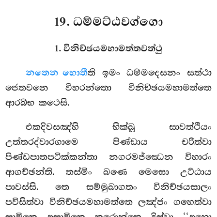
19. ධම්මට්ඨවග්ගො
1. විනිච්ඡයමහාමත්තවත්ථු
න
තෙන හොතී
ති ඉමං ධම්මදෙසනං සත්ථා
ජෙතවනෙ විහරන්තො විනිච්ඡයමහාමත්තෙ
ආරබ්භ කථෙසි.
එකදිවසඤ්හි භික්ඛූ සාවත්ථියං
උත්තරද්වාරගාමෙ පිණ්ඩාය චරිත්වා
පිණ්ඩපාතපටික්කන්තා නගරමජ්ඣෙන විහාරං
ආගච්ඡන්ති. තස්මිං ඛණෙ මෙඝො උට්ඨාය
පාවස්සි. තෙ සම්මුඛාගතං විනිච්ඡයසාලං
පවිසිත්වා විනිච්ඡයමහාමත්තෙ ලඤ්ජං ගහෙත්වා
සාමිකෙ අසාමිකෙ කරොන්තෙ දිස්වා ‘‘අහො