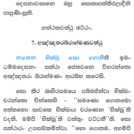
දෙසනාවසානෙ බහූ සොතාපත්තිඵලාදීනි
පාපුණිංසූති.
හත්ථකවත්ථු ඡට්ඨං.
7. අඤ්ඤතරබ්රාහ්මණවත්ථු
න
තෙන භික්ඛු සො හොතී
ති ඉමං
ධම්මදෙසනං සත්ථා ජෙතවනෙ විහරන්තො
අඤ්ඤතරං බ්රාහ්මණං ආරබ්භ කථෙසි.
සො කිර බාහිරසමයෙ පබ්බජිත්වා භික්ඛං
චරන්තො චින්තෙසි – ‘‘සමණො ගොතමො
අත්තනො සාවකෙ භික්ඛාය චරණෙන ‘භික්ඛූ’ති
වදති, මම්පි ‘භික්ඛූ’ති වත්තුං වට්ටතී’’ති. සො
සත්ථාරං උපසඞ්කමිත්වා, ‘‘භො ගොතම, අහම්පි