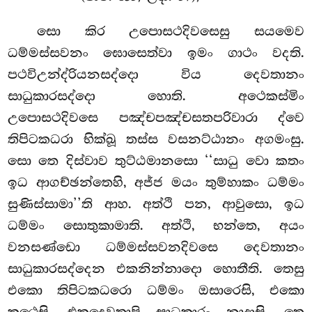
සො කිර උපොසථදිවසෙසු සයමෙව
ධම්මස්සවනං ඝොසෙත්වා ඉමං ගාථං වදති.
පථවිඋන්ද්රියනසද්දො විය දෙවතානං
සාධුකාරසද්දො හොති. අථෙකස්මිං
උපොසථදිවසෙ පඤ්චපඤ්චසතපරිවාරා ද්වෙ
තිපිටකධරා භික්ඛූ තස්ස වසනට්ඨානං අගමංසු.
සො තෙ දිස්වාව තුට්ඨමානසො ‘‘සාධු වො කතං
ඉධ ආගච්ඡන්තෙහි, අජ්ජ මයං
තුම්හාකං ධම්මං
සුණිස්සාමා’’ති ආහ. අත්ථි පන, ආවුසො, ඉධ
ධම්මං සොතුකාමාති. අත්ථි, භන්තෙ, අයං
වනසණ්ඩො ධම්මස්සවනදිවසෙ දෙවතානං
සාධුකාරසද්දෙන එකනින්නාදො හොතීති. තෙසු
එකො තිපිටකධරො ධම්මං ඔසාරෙසි, එකො
කථෙසි. එකදෙවතාපි සාධුකාරං නාදාසි. තෙ