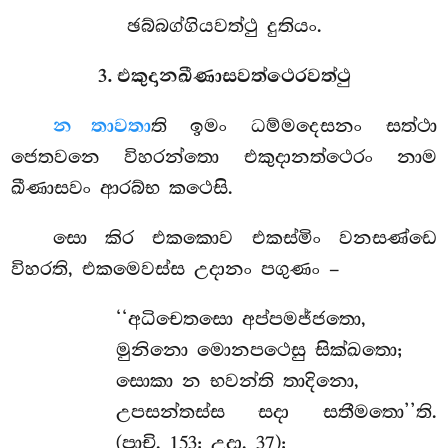
ඡබ්බග්ගියවත්ථු දුතියං.
3. එකුදානඛීණාසවත්ථෙරවත්ථු
න තාවතා
ති ඉමං ධම්මදෙසනං සත්ථා
ජෙතවනෙ විහරන්තො එකුදානත්ථෙරං නාම
ඛීණාසවං ආරබ්භ කථෙසි.
සො කිර එකකොව එකස්මිං වනසණ්ඩෙ
විහරති, එකමෙවස්ස උදානං පගුණං –
‘‘අධිචෙතසො අප්පමජ්ජතො,
මුනිනො මොනපථෙසු සික්ඛතො;
සොකා න භවන්ති තාදිනො,
උපසන්තස්ස සදා සතීමතො’’ති.
(පාචි. 153; උදා. 37);