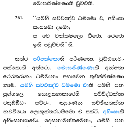
මොඝජිණ්ණොති වුච්චති.
.
‘‘යම්හි සච්චඤ්ච ධම්මො ච, අහිංසා
261
සංයමො දමො;
ස වෙ වන්තමලො ධීරො, ථෙරො
ඉති පවුච්චතී’’ති.
තත්ථ
පරිපක්කො
ති පරිණතො, වුඩ්ඪභාවං
පත්තොති අත්ථො.
මොඝජිණ්ණො
ති අන්තො
ථෙරකරානං ධම්මානං අභාවෙන තුච්ඡජිණ්ණො
නාම.
යම්හි සච්චඤ්ච ධම්මො චා
ති යම්හි පන
පුග්ගලෙ සොළසහාකාරෙහි පටිවිද්ධත්තා
චතුබ්බිධං සච්චං, ඤාණෙන සච්ඡිකතත්තා
නවවිධො ලොකුත්තරධම්මො ච අත්ථි.
අහිංසා
ති
අහිංසනභාවො. දෙසනාමත්තමෙතං, යම්හි පන