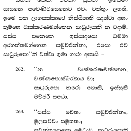
සාසනෙ පවෙණිවසෙනෙව එවං වත්තුං ලභති,
ඉමෙ පන ලාභසක්කාරෙ නිස්සිතාති ඤත්වා අහං
තුම්හෙ වාක්කරණමත්තෙන සාධුරූපාති න වදාමි.
යස්ස පනෙතෙ ඉස්සාදයො ධම්මා
අරහත්තමග්ගෙන සමුච්ඡින්නා, එසො එව
සාධුරූපො’’ති වත්වා ඉමා ගාථා අභාසි –
.
‘‘න වාක්කරණමත්තෙන,
262
වණ්ණපොක්ඛරතාය වා;
සාධුරූපො නරො හොති, ඉස්සුකී
මච්ඡරී සඨො.
.
‘‘යස්ස චෙතං සමුච්ඡින්නං,
263
මූලඝච්චං සමූහතං;
සවන්තදොසො මෙධාවී, සාධුරූපොති