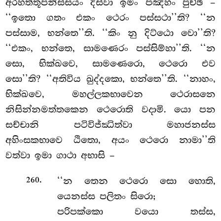
අරහත්තූපනිස්සයං දිස්වා ඉමං පඤ්හං පුච්ඡි –
‘‘ඉතො ගතං එකං ථෙරං පස්සථා’’ති? ‘‘න
පස්සාම, භන්තෙ’’ති. ‘‘කිං නු දිට්ඨො වො’’ති?
‘‘එකං, භන්තෙ, සාමණෙරං පස්සිම්හා’’ති. ‘‘න
සො, භික්ඛවෙ, සාමණෙරො, ථෙරො එව
සො’’ති? ‘‘අතිවිය ඛුද්දකො, භන්තෙ’’ති. ‘‘නාහං,
භික්ඛවෙ, මහල්ලකභාවෙන ථෙරාසනෙ
නිසින්නමත්තකෙන ථෙරොති වදාමි. යො පන
සච්චානි පටිවිජ්ඣිත්වා මහාජනස්ස
අහිංසකභාවෙ ඨිතො, අයං ථෙරො නාමා’’ති
වත්වා ඉමා ගාථා අභාසි –
.
‘‘න තෙන ථෙරො සො හොති,
260
යෙනස්ස පලිතං සිරො;
පරිපක්කො වයො තස්ස,