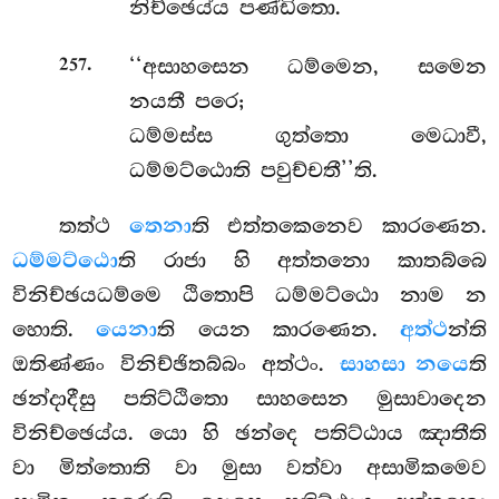
නිච්ඡෙය්ය පණ්ඩිතො.
.
‘‘අසාහසෙන ධම්මෙන, සමෙන
257
නයතී පරෙ;
ධම්මස්ස ගුත්තො මෙධාවී,
ධම්මට්ඨොති පවුච්චතී’’ති.
තත්ථ
තෙනා
ති එත්තකෙනෙව කාරණෙන.
ධම්මට්ඨො
ති රාජා හි අත්තනො කාතබ්බෙ
විනිච්ඡයධම්මෙ ඨිතොපි ධම්මට්ඨො නාම න
හොති.
යෙනා
ති යෙන කාරණෙන.
අත්ථ
න්ති
ඔතිණ්ණං විනිච්ඡිතබ්බං අත්ථං.
සාහසා නයෙ
ති
ඡන්දාදීසු පතිට්ඨිතො සාහසෙන මුසාවාදෙන
විනිච්ඡෙය්ය. යො හි ඡන්දෙ පතිට්ඨාය ඤාතීති
වා මිත්තොති වා මුසා වත්වා අසාමිකමෙව