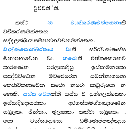
වුච්චතී’’ති.
තත්ථ
න වාක්කරණමත්තෙනා
ති
වචීකරණමත්තෙන
සද්දලක්ඛණසම්පන්නවචනමත්තෙන.
වණ්ණපොක්ඛරතාය වා
ති සරීරවණ්ණස්ස
මනාපභාවෙන වා.
නරො
ති එත්තකෙනෙව
කාරණෙන පරලාභාදීසු ඉස්සාමනකො
පඤ්චවිධෙන මච්ඡෙරෙන සමන්නාගතො
කෙරාටිකභාවෙන
සඨො නරො සාධුරූපො න
හොති.
යස්ස චෙත
න්ති යස්ස ච පුග්ගලස්සෙතං
ඉස්සාදිදොසජාතං අරහත්තමග්ගඤාණෙන
සමූලකං ඡින්නං, මූලඝාතං කත්වා සමූහතං
,
සො වන්තදොසො ධම්මොජපඤ්ඤාය