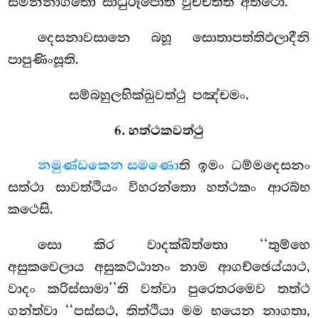
සමන්නාගතො සාධුරූපොති වුච්චතීති අත්ථො.
දෙසනාවසානෙ බහූ සොතාපත්තිඵලාදීනි
පාපුණිංසූති.
සම්බහුලභික්ඛුවත්ථු පඤ්චමං.
6. හත්ථකවත්ථු
න
මුණ්ඩකෙන සමණො
ති ඉමං ධම්මදෙසනං
සත්ථා සාවත්ථියං විහරන්තො හත්ථකං ආරබ්භ
කථෙසි.
සො කිර වාදක්ඛිත්තො ‘‘තුම්හෙ
අසුකවෙලාය අසුකට්ඨානං නාම ආගච්ඡෙය්යාථ,
වාදං කරිස්සාමා’’ති වත්වා පුරෙතරමෙව තත්ථ
ගන්ත්වා ‘‘පස්සථ, තිත්ථියා මම භයෙන නාගතා,