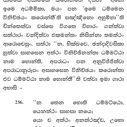
ඉමෙ අධම්මිකා, මයං පන ‘ඉමෙ ධම්මෙන
විනිච්ඡයං කරොන්තී’ති සඤ්ඤිනො අහුම්හා’’ති
චින්තෙත්වා වස්සෙ විගතෙ විහාරං ගන්ත්වා
සත්ථාරං වන්දිත්වා එකමන්තං නිසින්නා තමත්ථං
ආරොචෙසුං. සත්ථා ‘‘න, භික්ඛවෙ, ඡන්දාදිවසිකා
හුත්වා සාහසෙන අත්ථං විනිච්ඡිනන්තා ධම්මට්ඨා
නාම හොන්ති, අපරාධං පන අනුවිජ්ජිත්වා
අපරාධානුරූපං අසාහසෙන විනිච්ඡයං කරොන්තා
එව ධම්මට්ඨා නාම හොන්තී’’ති වත්වා ඉමා ගාථා
අභාසි –
.
‘‘න තෙන හොති ධම්මට්ඨො,
256
යෙනත්ථං සාහසා නයෙ;
යො ච අත්ථං අනත්ථඤ්ච, උභො