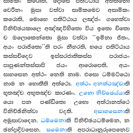
සාමිකං කරොති, දොසෙ පතිට්ඨාය අත්තනො
වෙරීනං මුසා වත්වා සාමිකමෙව අසාමිකං
කරොති, මොහෙ පතිට්ඨාය ලඤ්ජං ගහෙත්වා
විනිච්ඡයකාලෙ
අඤ්ඤවිහිතො විය ඉතො චිතො
ච ඔලොකෙන්තො මුසා වත්වා ‘‘ඉමිනා ජිතං,
අයං පරාජිතො’’ති
පරං නීහරති, භයෙ පතිට්ඨාය
කස්සචිදෙව ඉස්සරජාතිකස්ස පරාජයං
පාපුණන්තස්සාපි ජයං ආරොපෙති, අයං
සාහසෙන අත්ථං නෙති නාම. එසො ධම්මට්ඨො
නාම න හොතීති අත්ථො.
අත්ථං අනත්ථඤ්චා
ති
භූතඤ්ච අභූතඤ්ච කාරණං.
උභො නිච්ඡෙය්යා
ති
යො පන පණ්ඩිතො උභො අත්ථානත්ථෙ
විනිච්ඡිනිත්වා වදති.
අසාහසෙනා
ති
අමුසාවාදෙන.
ධම්මෙනා
ති විනිච්ඡයධම්මෙන, න
ඡන්දාදිවසෙන.
සමෙනා
ති අපරාධානුරූපෙනෙව