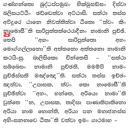
ගණ්හන්තො බුද්ධප්පමුඛං භික්ඛුසඞ්ඝං දිස්වා
බලිසයට්ඨිං ඡඩ්ඩෙත්වා අට්ඨාසි. සත්ථා තස්ස
අවිදූරෙ
ඨානෙ නිවත්තිත්වා ඨිතො ‘‘ත්වං කිං
නාමොසී’’ති සාරිපුත්තත්ථෙරාදීනං නාමානි පුච්ඡි.
📜
තෙපි ‘‘අහං සාරිපුත්තො අහං
මොග්ගල්ලානො’’ති අත්තනො අත්තනො නාමානි
කථයිංසු. බාලිසිකො චින්තෙසි – ‘‘සත්ථා
සබ්බෙසං නාමානි පුච්ඡති, මමම්පි නාමං
පුච්ඡිස්සති මඤ්ඤෙ’’ති. සත්ථා තස්ස ඉච්ඡං
ඤත්වා, ‘‘උපාසක, ත්වං කො නාමොසී’’ති
පුච්ඡිත්වා ‘‘අහං, භන්තෙ, අරියො නාමා’’ති
වුත්තෙ ‘‘න, උපාසක, තාදිසා පාණාතිපාතිනො
අරියා නාම හොන්ති, අරියා පන මහාජනස්ස
අහිංසනභාවෙ ඨිතා’’ති වත්වා ඉමං ගාථමාහ –