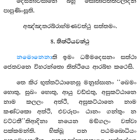
දෙසනාවසානෙ බහූ සොතාපත්තිඵලාදීනි
පාපුණිංසූති.
අඤ්ඤතරබ්රාහ්මණවත්ථු සත්තමං.
8. තිත්ථියවත්ථු
න
මොනෙනා
ති ඉමං ධම්මදෙසනං සත්ථා
ජෙතවනෙ විහරන්තො තිත්ථියෙ ආරබ්භ කථෙසි.
තෙ කිර භුත්තට්ඨානෙසු මනුස්සානං ‘‘ඛෙමං
හොතු, සුඛං
හොතු, ආයු වඩ්ඪතු, අසුකට්ඨානෙ
නාම කලලං අත්ථි, අසුකට්ඨානෙ නාම
කණ්ටකො අත්ථි, එවරූපං ඨානං ගන්තුං න
වට්ටතී’’තිආදිනා නයෙන මඞ්ගලං වත්වා
පක්කමන්ති. භික්ඛූ පන පඨමබොධියං