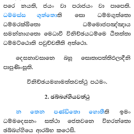
පරෙ නයති, ජයං වා පරාජයං වා පාපෙති.
ධම්මස්ස ගුත්තො
ති සො ධම්මගුත්තො
ධම්මරක්ඛිතො ධම්මොජපඤ්ඤාය
සමන්නාගතො මෙධාවී විනිච්ඡයධම්මෙ ඨිතත්තා
ධම්මට්ඨොති පවුච්චතීති අත්ථො.
දෙසනාවසානෙ බහූ සොතාපත්තිඵලාදීනි
පාපුණිංසූති.
විනිච්ඡයමහාමත්තවත්ථු පඨමං.
2. ඡබ්බග්ගියවත්ථු
න තෙන පණ්ඩිතො හොතී
ති ඉමං
ධම්මදෙසනං සත්ථා ජෙතවනෙ විහරන්තො
ඡබ්බග්ගියෙ ආරබ්භ කථෙසි.