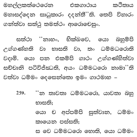
මහල්ලකත්ථෙරෙන එකගාථාය කථිතාය
මහාසද්දෙන සාධුකාරං දදන්තී’’ති. තෙපි විහාරං
ගන්ත්වා සත්ථු තමත්ථං ආරොචෙසුං.
සත්ථා
‘‘නාහං, භික්ඛවෙ, යො බහුම්පි
උග්ගණ්හති වා භාසති වා, තං ධම්මධරොති
වදාමි. යො පන එකම්පි ගාථං උග්ගණ්හිත්වා
සච්චානි පටිවිජ්ඣති, අයං ධම්මධරො නාමා’’ති
වත්වා ධම්මං දෙසෙන්තො ඉමං ගාථමාහ –
.
‘‘න තාවතා ධම්මධරො, යාවතා බහු
259
භාසති;
යො ච අප්පම්පි සුත්වාන, ධම්මං
කායෙන පස්සති;
ස වෙ ධම්මධරො හොති, යො ධම්මං