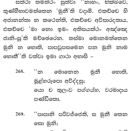
සත්ථා තමත්ථං සුත්වා ‘‘නාහං, භික්ඛවෙ,
තුණ්හීභාවමත්තෙන ‘මුනී’ති වදාමි. එකච්චෙ හි
අජානන්තා න
කථෙන්ති, එකච්චෙ අවිසාරදතාය,
එකච්චෙ ‘මා නො ඉමං අතිසයත්ථං අඤ්ඤෙ
ජානිංසූ’ති මච්ඡෙරෙන. තස්මා මොනමත්තෙන
මුනි න හොති, පාපවූපසමෙන පන මුනි නාම
හොතී’’ති වත්වා ඉමා ගාථා අභාසි –
.
‘‘න මොනෙන මුනී හොති,
268
මූළ්හරූපො අවිද්දසු;
යො ච තුලංව පග්ගය්හ, වරමාදාය
පණ්ඩිතො.
.
‘‘පාපානි
පරිවජ්ජෙති, ස මුනී තෙන
269
සො මුනි;