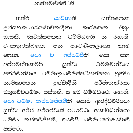
නප්පමජ්ජතී’’ති.
තත්ථ
යාවතා
ති යත්තකෙන
උග්ගහණධාරණවාචනාදිනා කාරණෙන බහුං
භාසති, තාවත්තකෙන ධම්මධරො න හොති,
වංසානුරක්ඛකො පන පවෙණිපාලකො නාම
හොති.
යො ච අප්පම්පී
ති යො පන
අප්පමත්තකම්පි සුත්වා ධම්මමන්වාය
අත්ථමන්වාය ධම්මානුධම්මප්පටිපන්නො හුත්වා
නාමකායෙන දුක්ඛාදීනි පරිජානන්තො
චතුසච්චධම්මං පස්සති, ස වෙ ධම්මධරො හොති.
යො ධම්මං නප්පමජ්ජතී
ති යොපි ආරද්ධවීරියො
හුත්වා අජ්ජ අජ්ජෙවාති පටිවෙධං ආකඞ්ඛන්තො
ධම්මං නප්පමජ්ජති, අයම්පි ධම්මධරොයෙවාති
අත්ථො.