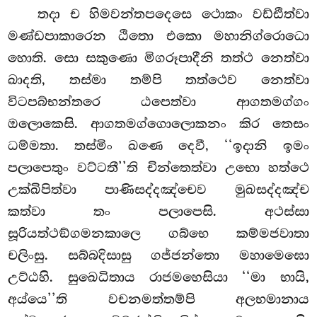
තදා ච හිමවන්තපදෙසෙ ථොකං වඩ්ඪිත්වා
මණ්ඩපාකාරෙන
ඨිතො එකො මහානිග්රොධො
හොති. සො සකුණො මිගරූපාදීනි තත්ථ නෙත්වා
ඛාදති, තස්මා තම්පි තත්ථෙව නෙත්වා
විටපබ්භන්තරෙ ඨපෙත්වා ආගතමග්ගං
ඔලොකෙසි. ආගතමග්ගොලොකනං කිර තෙසං
ධම්මතා. තස්මිං ඛණෙ දෙවී, ‘‘ඉදානි ඉමං
පලාපෙතුං වට්ටතී’’ති චින්තෙත්වා උභො හත්ථෙ
උක්ඛිපිත්වා පාණිසද්දඤ්චෙව මුඛසද්දඤ්ච
කත්වා තං පලාපෙසි. අථස්සා
සූරියත්ථඞ්ගමනකාලෙ ගබ්භෙ කම්මජවාතා
චලිංසු. සබ්බදිසාසු ගජ්ජන්තො මහාමෙඝො
උට්ඨහි. සුඛෙධිතාය රාජමහෙසියා ‘‘මා භායි,
අය්යෙ’’ති වචනමත්තම්පි අලභමානාය