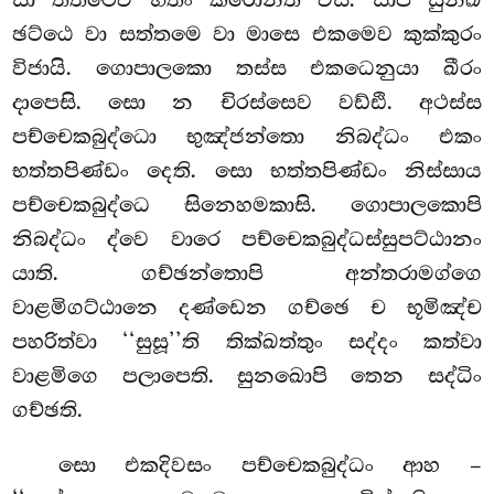
ඡට්ඨෙ වා සත්තමෙ වා මාසෙ එකමෙව කුක්කුරං
විජායි. ගොපාලකො තස්ස එකධෙනුයා ඛීරං
දාපෙසි. සො න චිරස්සෙව වඩ්ඪි. අථස්ස
පච්චෙකබුද්ධො භුඤ්ජන්තො නිබද්ධං එකං
භත්තපිණ්ඩං දෙති. සො භත්තපිණ්ඩං නිස්සාය
පච්චෙකබුද්ධෙ සිනෙහමකාසි. ගොපාලකොපි
නිබද්ධං ද්වෙ වාරෙ පච්චෙකබුද්ධස්සුපට්ඨානං
යාති. ගච්ඡන්තොපි අන්තරාමග්ගෙ
වාළමිගට්ඨානෙ දණ්ඩෙන ගච්ඡෙ ච භූමිඤ්ච
පහරිත්වා ‘‘සුසූ’’ති තික්ඛත්තුං සද්දං කත්වා
වාළමිගෙ පලාපෙති. සුනඛොපි තෙන සද්ධිං
ගච්ඡති.
සො එකදිවසං පච්චෙකබුද්ධං ආහ –