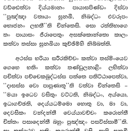
වඩ්ඪෙත්වා දිය්යමානං පායාසපිණ්ඩං දිස්වා
‘‘පුඤ්ඤා වතායං සුනඛී, නිබද්ධං එවරූපං
භොජනං ලභතී’’ති චින්තෙසි. සො රත්තිභාගෙ
තං පායාසං ජීරාපෙතුං අසක්කොන්තො කාලං
කත්වා තස්සා සුනඛියා කුච්ඡිම්හි නිබ්බත්ති.
අථස්ස භරියා සරීරකිච්චං කත්වා තස්මිංයෙව
ගෙහෙ භතිං කත්වා තණ්ඩුලනාළිං ලභිත්වා
පචිත්වා පච්චෙකබුද්ධස්ස පත්තෙ පතිට්ඨාපෙත්වා,
‘‘දාසස්ස වො පාපුණාතූ’’ති වත්වා චින්තෙසි –
‘‘මයා ඉධෙව වසිතුං වට්ටති, නිබද්ධං, අය්යො,
ඉධාගච්ඡති, දෙය්යධම්මො හොතු වා, මා වා,
දෙවසිකං වන්දන්තී වෙය්යාවච්චං කරොන්තී
චිත්තං පසාදෙන්තී බහුං පුඤ්ඤං පසවිස්සාමී’’ති.
සා තත්ථෙව භතිං කරොන්තී වසි. සාපි සුනඛී