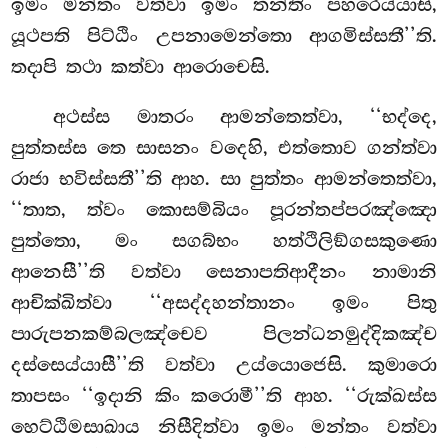
ඉමං මන්තං වත්වා ඉමං තන්තිං පහරෙය්යාසි,
යූථපති පිට්ඨිං උපනාමෙන්තො ආගමිස්සතී’’ති.
තදාපි තථා කත්වා ආරොචෙසි.
අථස්ස මාතරං ආමන්තෙත්වා, ‘‘භද්දෙ,
පුත්තස්ස තෙ සාසනං වදෙහි, එත්තොව ගන්ත්වා
රාජා භවිස්සතී’’ති ආහ. සා පුත්තං ආමන්තෙත්වා,
‘‘තාත, ත්වං කොසම්බියං පූරන්තප්පරඤ්ඤො
පුත්තො, මං සගබ්භං හත්ථිලිඞ්ගසකුණො
ආනෙසී’’ති වත්වා සෙනාපතිආදීනං නාමානි
ආචික්ඛිත්වා ‘‘අසද්දහන්තානං ඉමං පිතු
පාරුපනකම්බලඤ්චෙව පිලන්ධනමුද්දිකඤ්ච
දස්සෙය්යාසී’’ති වත්වා උය්යොජෙසි. කුමාරො
තාපසං ‘‘ඉදානි කිං කරොමී’’ති ආහ. ‘‘රුක්ඛස්ස
හෙට්ඨිමසාඛාය නිසීදිත්වා ඉමං මන්තං වත්වා