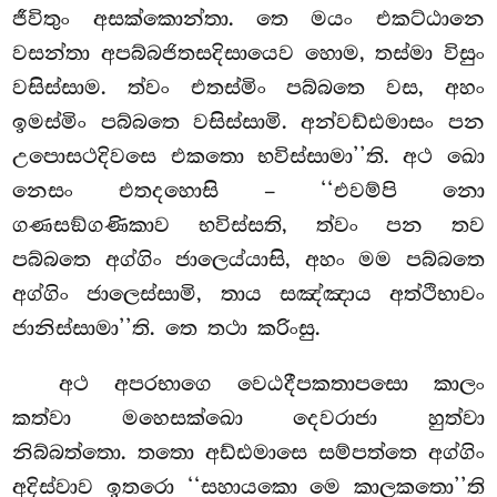
ජීවිතුං අසක්කොන්තා. තෙ මයං එකට්ඨානෙ
වසන්තා අපබ්බජිතසදිසායෙව හොම, තස්මා විසුං
වසිස්සාම. ත්වං එතස්මිං පබ්බතෙ වස, අහං
ඉමස්මිං පබ්බතෙ වසිස්සාමි. අන්වඩ්ඪමාසං පන
උපොසථදිවසෙ එකතො භවිස්සාමා’’ති. අථ ඛො
නෙසං එතදහොසි – ‘‘එවම්පි නො
ගණසඞ්ගණිකාව භවිස්සති, ත්වං පන තව
පබ්බතෙ අග්ගිං ජාලෙය්යාසි, අහං මම පබ්බතෙ
අග්ගිං ජාලෙස්සාමි, තාය සඤ්ඤාය අත්ථිභාවං
ජානිස්සාමා’’ති. තෙ තථා කරිංසු.
අථ අපරභාගෙ වෙඨදීපකතාපසො කාලං
කත්වා මහෙසක්ඛො දෙවරාජා හුත්වා
නිබ්බත්තො. තතො අඩ්ඪමාසෙ සම්පත්තෙ අග්ගිං
අදිස්වාව ඉතරො ‘‘සහායකො මෙ කාලකතො’’ති