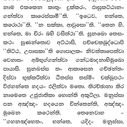
නාම එකකෙන කාතුං දුක්කරං, ඵාසුකට්ඨානං
ගන්ත්වා කාරෙස්සාමී’’ති. ‘‘ඉධෙව, භන්තෙ,
කරොථා’’ති. ‘‘න සක්කා, ආවුසො’’ති. ‘‘තෙන හි,
භන්තෙ, මා චිරං බහි වසිත්ථා’’ති. සුනඛො තෙසං
කථං සුණන්තොව අට්ඨාසි, පච්චෙකබුද්ධොපි
‘‘තිට්ඨ, උපාසකා’’ති ගොපාලකං නිවත්තාපෙත්වා
වෙහාසං අබ්භුග්ගන්ත්වා ගන්ධමාදනාභිමුඛො
පායාසි. සුනඛස්ස තං ආකාසෙන ගච්ඡන්තං
දිස්වා භුක්කරිත්වා ඨිතස්ස තස්මිං චක්ඛුපථං
විජහන්තෙ හදයං ඵලිත්වා මතො. තිරච්ඡානා කිර
නාමෙතෙ උජුජාතිකා හොන්ති අකුටිලා. මනුස්සා
පන අඤ්ඤං හදයෙන චින්තෙන්ති, අඤ්ඤං
මුඛෙන කථෙන්ති. තෙනෙවාහ –
‘‘ගහනඤ්හෙතං, භන්තෙ, යදිදං මනුස්සා,