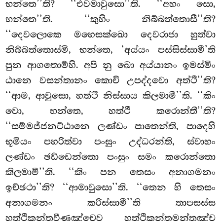
භන්තෙ’’ති? ‘‘එවමාවුසො’’ති. ‘‘අහං සො,
භන්තෙ’’ති. ‘‘කුහිං නිබ්බත්තොසී’’ති?
‘‘දෙවලොකෙ මහෙසක්ඛො දෙවරාජා හුත්වා
නිබ්බත්තොස්මි, භන්තෙ, ‘අය්යං පස්සිස්සාමී’ති
පුන ආගතොම්හි. අපි නු ඛො අය්යානං ඉමස්මිං
ඨානෙ වසන්තානං කොචි උපද්දවො අත්ථී’’ති?
‘‘ආම, ආවුසො, හත්ථී නිස්සාය කිලමාමී’’ති. ‘‘කිං
වො, භන්තෙ, හත්ථී කරොන්තී’’ති?
‘‘සම්මජ්ජනට්ඨානෙ ලණ්ඩං පාතෙන්ති, පාදෙහි
භූමියං පහරිත්වා පංසුං උද්ධරන්ති, ස්වාහං
ලණ්ඩං ඡඩ්ඩෙන්තො පංසුං සමං කරොන්තො
කිලමාමී’’ති. ‘‘කිං පන තෙසං අනාගමනං
ඉච්ඡථා’’ති? ‘‘ආමාවුසො’’ති. ‘‘තෙන හි තෙසං
අනාගමනං කරිස්සාමී’’ති තාපසස්ස
හත්ථිකන්තවීණඤ්චෙව හත්ථිකන්තමන්තඤ්ච