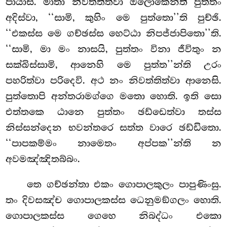
පායාසි. මාතා නිවත්තිත්වා ඔලොකෙන්තී පුත්තං
අදිස්වා, ‘‘සාමි, කුහිං මෙ පුත්තො’’ති පුච්ඡි.
‘‘එකස්ස මෙ ගච්ඡස්ස හෙට්ඨා නිපජ්ජාපිතො’’ති.
‘‘සාමි, මා මං නාසයි, පුත්තං විනා ජීවිතුං න
සක්ඛිස්සාමි, ආනෙහි මෙ පුත්ත’’න්ති උරං
පහරිත්වා පරිදෙවි. අථ නං නිවත්තිත්වා ආනෙසි.
පුත්තොපි අන්තරාමග්ගෙ මතො හොති. ඉති සො
එත්තකෙ ඨානෙ පුත්තං ඡඩ්ඩෙත්වා තස්ස
නිස්සන්දෙන භවන්තරෙ සත්ත වාරෙ ඡඩ්ඩිතො.
‘‘පාපකම්මං නාමෙතං අප්පක’’න්ති න
අවමඤ්ඤිතබ්බං.
තෙ
ගච්ඡන්තා එකං ගොපාලකුලං පාපුණිංසු.
තං දිවසඤ්ච ගොපාලකස්ස ධෙනුමඞ්ගලං හොති.
ගොපාලකස්ස ගෙහෙ නිබද්ධං එකො