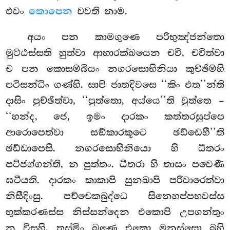
එවං
කොපෙන
චවති නාම.
අයං
පන කාමගුණෙ පරිභුඤ්ජන්තො
මුට්ඨස්සති හුත්වා ආහාරක්ඛයෙන චවි, චවිත්වා
ච පන කොසම්බියං නගරසොභිනියා කුච්ඡිම්හි
පටිසන්ධිං ගණ්හි. සාපි ජාතදිවසෙ ‘‘කිං එත’’න්ති
දාසිං පුච්ඡිත්වා, ‘‘පුත්තො, අය්යෙ’’ති වුත්තෙ –
‘‘හන්ද, ජෙ, ඉමං දාරකං කත්තරසුප්පෙ
ආරොපෙත්වා සඞ්කාරකූටෙ ඡඩ්ඩෙහී’’ති
ඡඩ්ඩාපෙසි. නගරසොභිනියො හි ධීතරං
පටිජග්ගන්ති, න පුත්තං. ධීතරා හි තාසං පවෙණී
ඝටීයති. දාරකං කාකාපි සුනඛාපි පරිවාරෙත්වා
නිසීදිංසු. පච්චෙකබුද්ධෙ සිනෙහප්පභවස්ස
භුක්කරණස්ස නිස්සන්දෙන එකොපි උපගන්තුං
න විසහි. තස්මිං ඛණෙ එකො මනුස්සො බහි