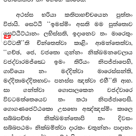
අථස්ස
භරියා කතිපාහච්චයෙන පුත්තං
විජායි. සෙට්ඨි ‘‘ඉමස්මිං අසති මම පුත්තොව
සෙට්ඨිට්ඨානං ලභිස්සති, ඉදානෙව තං මාරෙතුං
📜
වට්ටතී’’ති චින්තෙත්වා කාළිං ආමන්තෙත්වා,
‘‘ගච්ඡ, ජෙ, වජතො ගුන්නං නික්ඛමනවෙලාය
වජද්වාරමජ්ඣෙ ඉමං තිරියං නිපජ්ජාපෙහි,
ගාවියො නං මද්දිත්වා මාරෙස්සන්ති,
මද්දිතාමද්දිතභාවං පනස්ස ඤත්වා එහී’’ති ආහ.
සා ගන්ත්වා ගොපාලකෙන වජද්වාරෙ
විවටමත්තෙයෙව තං තථා නිපජ්ජාපෙසි.
ගොගණජෙට්ඨකො උසභො අඤ්ඤස්මිං කාලෙ
සබ්බපච්ඡා නික්ඛමන්තොපි තං දිවසං
සබ්බපඨමං නික්ඛමිත්වා දාරකං චතුන්නං පාදානං