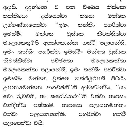
අදාසි. දදන්තො ච පන වීණාය තිස්සො
තන්තියො දස්සෙත්වා තයො මන්තෙ
උග්ගණ්හාපෙත්වා ‘‘ඉමං තන්තිං පහරිත්වා
ඉමස්මිං මන්තෙ වුත්තෙ නිවත්තිත්වා
ඔලොකෙතුම්පි අසක්කොන්තා හත්ථී පලායන්ති,
ඉමං තන්තිං පහරිත්වා ඉමස්මිං මන්තෙ වුත්තෙ
නිවත්තිත්වා පච්ඡතො ඔලොකෙන්තා
ඔලොකෙන්තා පලායන්ති, ඉමං තන්තිං පහරිත්වා
ඉමස්මිං මන්තෙ වුත්තෙ හත්ථියූථපති පිට්ඨිං
උපනාමෙන්තො ආගච්ඡතී’’ති ආචික්ඛිත්වා, ‘‘යං
වො රුච්චති, තං කරෙය්යාථා’’ති
වත්වා තාපසං
වන්දිත්වා පක්කාමි. තාපසො පලායනමන්තං
වත්වා පලායනතන්තිං පහරිත්වා හත්ථී
පලාපෙත්වා වසි.