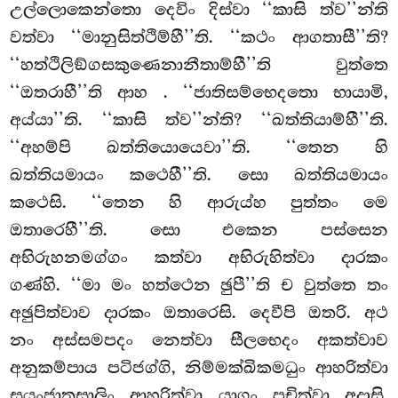
උල්ලොකෙන්තො දෙවිං දිස්වා ‘‘කාසි ත්ව’’න්ති
වත්වා ‘‘මානුසිත්ථිම්හී’’ති. ‘‘කථං ආගතාසී’’ති?
‘‘හත්ථිලිඞ්ගසකුණෙනානීතාම්හී’’ති වුත්තෙ
‘‘ඔතරාහී’’ති ආහ
. ‘‘ජාතිසම්භෙදතො භායාමි,
අය්යා’’ති. ‘‘කාසි ත්ව’’න්ති? ‘‘ඛත්තියාම්හී’’ති.
‘‘අහම්පි ඛත්තියොයෙවා’’ති. ‘‘තෙන හි
ඛත්තියමායං කථෙහී’’ති. සො ඛත්තියමායං
කථෙසි. ‘‘තෙන හි ආරුය්හ පුත්තං මෙ
ඔතාරෙහී’’ති. සො එකෙන පස්සෙන
අභිරුහනමග්ගං කත්වා අභිරුහිත්වා දාරකං
ගණ්හි. ‘‘මා මං හත්ථෙන ඡුපී’’ති ච වුත්තෙ තං
අඡුපිත්වාව දාරකං ඔතාරෙසි. දෙවීපි ඔතරි. අථ
නං අස්සමපදං නෙත්වා සීලභෙදං අකත්වාව
අනුකම්පාය පටිජග්ගි, නිම්මක්ඛිකමධුං ආහරිත්වා
සයංජාතසාලිං ආහරිත්වා යාගුං පචිත්වා අදාසි.