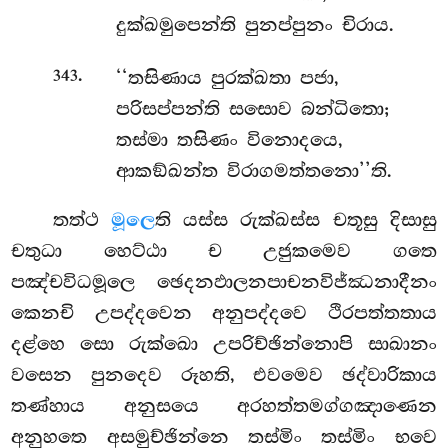
දුක්ඛමුපෙන්ති පුනප්පුනං චිරාය.
.
‘‘තසිණාය
පුරක්ඛතා පජා,
343
පරිසප්පන්ති සසොව බන්ධිතො;
තස්මා තසිණං විනොදයෙ,
ආකඞ්ඛන්ත විරාගමත්තනො’’ති.
තත්ථ
මූලෙ
ති යස්ස රුක්ඛස්ස චතූසු දිසාසු
චතුධා හෙට්ඨා ච උජුකමෙව ගතෙ
පඤ්චවිධමූලෙ ඡෙදනඵාලනපාචනවිජ්ඣනාදීනං
කෙනචි උපද්දවෙන අනුපද්දවෙ ථිරපත්තතාය
දළ්හෙ සො රුක්ඛො උපරිච්ඡින්නොපි සාඛානං
වසෙන පුනදෙව රූහති, එවමෙව ඡද්වාරිකාය
තණ්හාය අනුසයෙ
අරහත්තමග්ගඤාණෙන
අනුහතෙ අසමුච්ඡින්නෙ තස්මිං තස්මිං භවෙ