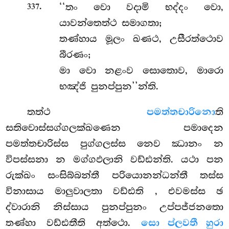
.
‘‘තං වො වදාමි භද්දං වො,
337
යාවන්තෙත්ථ සමාගතා;
තණ්හාය මූලං ඛණථ, උසීරත්ථොව
බීරණං;
මා වො නළංව සොතොව, මාරො
භඤ්ජි පුනප්පුන’’න්ති.
තත්ථ
පමත්තචාරිනො
ති
සතිවොස්සග්ගලක්ඛණෙන පමාදෙන
පමත්තචාරිස්ස පුග්ගලස්ස නෙව ඣානං න
විපස්සනා න මග්ගඵලානි වඩ්ඪන්ති. යථා පන
රුක්ඛං සංසිබ්බන්තී පරියොනන්ධන්තී තස්ස
විනාසාය මාලුවාලතා වඩ්ඪති
, එවමස්ස ඡ
ද්වාරානි නිස්සාය පුනප්පුනං උප්පජ්ජනතො
තණ්හා වඩ්ඪතීති අත්ථො.
සො ප්ලවතී හුරා