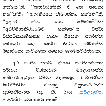
භන්තෙ’’ති. ‘‘කනිට්ඨභගිනී ච තෙ තාපනා
කහ’’න්ති? ‘‘මහානිරයෙ නිබ්බත්තා, භන්තෙ’’ති.
‘‘ඉදානි ත්වං කහං ගමිස්සසී’’ති?
‘‘අවීචිමහානිරයමෙව, භන්තෙ’’ති වත්වා
විප්පටිසාරාභිභූතො නාවං
සීසෙන පහරිත්වා
තාවදෙව කාලං කත්වා නිරයෙ නිබ්බත්ති.
මහාජනො සංවිග්ගො අහොසි ලොමහට්ඨජාතො.
අථ භගවා තස්මිං ඛණෙ සන්නිපතිතාය
පරිසාය චිත්තාචාරං ඔලොකෙත්වා
තඞ්ඛණානුරූපං ධම්මං දෙසෙතුං ‘‘ධම්මචරියං
බ්රහ්මචරියං, එතදාහු වසුත්තම’’න්ති
සුත්තනිපාතෙ (සු. නි. 276)
කපිලසුත්තං
කථෙත්වා ඉමා ගාථා අභාසි –