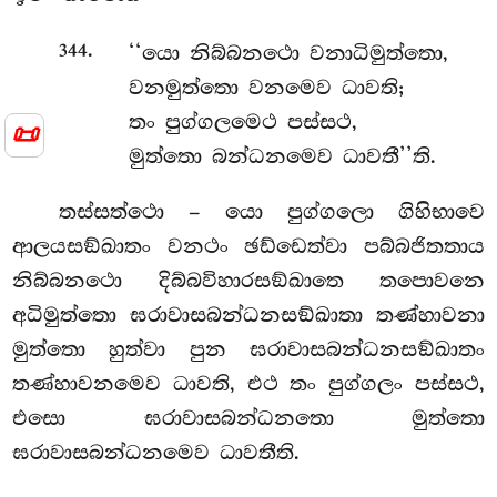
.
‘‘යො නිබ්බනථො වනාධිමුත්තො,
344
වනමුත්තො වනමෙව ධාවති;
තං පුග්ගලමෙථ පස්සථ,
📜
මුත්තො බන්ධනමෙව ධාවතී’’ති.
තස්සත්ථො – යො පුග්ගලො ගිහිභාවෙ
ආලයසඞ්ඛාතං වනථං ඡඩ්ඩෙත්වා පබ්බජිතතාය
නිබ්බනථො දිබ්බවිහාරසඞ්ඛාතෙ තපොවනෙ
අධිමුත්තො ඝරාවාසබන්ධනසඞ්ඛාතා තණ්හාවනා
මුත්තො හුත්වා පුන ඝරාවාසබන්ධනසඞ්ඛාතං
තණ්හාවනමෙව ධාවති, එථ තං පුග්ගලං පස්සථ,
එසො ඝරාවාසබන්ධනතො මුත්තො
ඝරාවාසබන්ධනමෙව ධාවතීති.