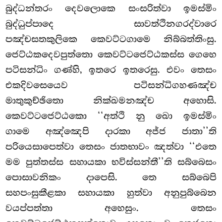
බුද්ධන්තරං දෙවලොකෙ සංසරිත්වා ඉමස්මිං
බුද්ධුප්පාදෙ සාවත්ථිනගරද්වාරෙ
පඤ්චසතකුලිකෙ කෙවට්ටගාමෙ නිබ්බත්තිංසු.
ජෙට්ඨකදෙවපුත්තො කෙවට්ටජෙට්ඨකස්ස ගෙහෙ
පටිසන්ධිං ගණ්හි, ඉතරෙ ඉතරෙසු. එවං තෙසං
එකදිවසෙයෙව පටිසන්ධිගහණඤ්ච
මාතුකුච්ඡිතො නික්ඛමනඤ්ච අහොසි.
කෙවට්ටජෙට්ඨකො ‘‘අත්ථි නු ඛො ඉමස්මිං
ගාමෙ අඤ්ඤෙපි දාරකා අජ්ජ ජාතා’’ති
පරියෙසාපෙත්වා තෙසං ජාතභාවං ඤත්වා ‘‘එතෙ
මම පුත්තස්ස සහායකා භවිස්සන්තී’’ති සබ්බෙසං
පොසාවනිකං
දාපෙසි. තෙ සබ්බෙපි
සහපංසුකීළකා සහායකා හුත්වා අනුපුබ්බෙන
වයප්පත්තා අහෙසුං. තෙසං