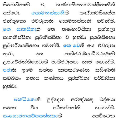
සිනෙහිතානි ච, තණ්හාසිනෙහමක්ඛිතානීති
අත්ථො.
සොමනස්සානී
ති තණ්හාවසිකස්ස
ජන්තුනො එවරූපානි සොමනස්සානි භවන්ති.
තෙ සාතසිතා
ති තෙ තණ්හාවසිකා පුග්ගලා
සාතනිස්සිතා සුඛනිස්සිතා ච හුත්වා සුඛෙසිනො
සුඛපරියෙසිනො භවන්ති.
තෙ වෙ
ති යෙ එවරූපා
නරා, තෙ ජාතිජරාබ්යාධිමරණානි
උපගච්ඡන්තියෙවාති ජාතිජරූපගා නාම හොන්ති.
පජා
ති ඉමෙ සත්තා තාසකරණෙන තසිණාති
සඞ්ඛ්යං ගතාය තණ්හාය පුරක්ඛතා පරිවාරිතා
හුත්වා.
බන්ධිතො
ති ලුද්දෙන අරඤ්ඤෙ බද්ධො
සසො විය පරිසප්පන්ති භායන්ති.
සංයොජනසඞ්ගසත්තකා
ති
දසවිධෙන