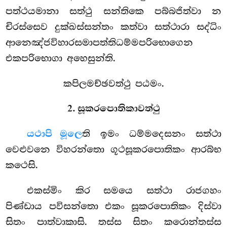
පත්ථයමානා සත්ථු සන්තිකෙ
පබ්බජිත්වා න
චිරස්සෙව දුක්ඛස්සන්තං කත්වා සත්ථාරා සද්ධිං
ආනෙඤ්ජවිහාරසමාපත්තිධම්මපරිභොගෙන
එකපරිභොගා අහෙසුන්ති.
කපිලමච්ඡවත්ථු පඨමං.
2. සූකරපොතිකාවත්ථු
යථාපි මූලෙ
ති ඉමං ධම්මදෙසනං සත්ථා
වෙළුවනෙ විහරන්තො ගූථසූකරපොතිකං ආරබ්භ
කථෙසි.
එකස්මිං
කිර සමයෙ සත්ථා රාජගහං
පිණ්ඩාය පවිසන්තො එකං සූකරපොතිකං දිස්වා
සිතං පාත්වාකාසි. තස්ස සිතං කරොන්තස්ස