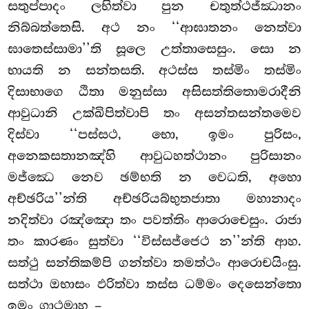
සතුප්පාදං ලභිත්වා පුන චතුත්ථජ්ඣානං
නිබ්බත්තෙසි. අථ නං ‘‘ආඝාතනං නෙත්වා
ඝාතෙස්සාමා’’ති සූලෙ උත්තාසෙසුං. සො න
භායති න සන්තසති. අථස්ස තස්මිං තස්මිං
දිසාභාගෙ ඨිතා මනුස්සා අසිසත්තිතොමරාදීනි
ආවුධානි උක්ඛිපිත්වාපි තං අසන්තසන්තමෙව
දිස්වා ‘‘පස්සථ, භො, ඉමං පුරිසං,
අනෙකසතානඤ්හි ආවුධහත්ථානං පුරිසානං
මජ්ඣෙ නෙව ඡම්භති න වෙධති, අහො
අච්ඡරිය’’න්ති අච්ඡරියබ්භුතජාතා මහානාදං
නදිත්වා රඤ්ඤො තං පවත්තිං ආරොචෙසුං. රාජා
තං කාරණං සුත්වා ‘‘විස්සජ්ජෙථ න’’න්ති ආහ.
සත්ථු සන්තිකම්පි
ගන්ත්වා තමත්ථං ආරොචයිංසු.
සත්ථා ඔභාසං ඵරිත්වා තස්ස ධම්මං දෙසෙන්තො
ඉමං ගාථමාහ –