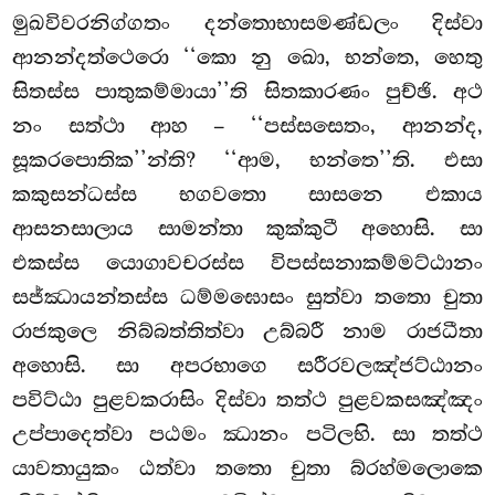
මුඛවිවරනිග්ගතං දන්තොභාසමණ්ඩලං දිස්වා
ආනන්දත්ථෙරො ‘‘කො නු ඛො, භන්තෙ, හෙතු
සිතස්ස පාතුකම්මායා’’ති සිතකාරණං පුච්ඡි. අථ
නං සත්ථා ආහ – ‘‘පස්සසෙතං, ආනන්ද,
සූකරපොතික’’න්ති? ‘‘ආම, භන්තෙ’’ති. එසා
කකුසන්ධස්ස භගවතො සාසනෙ එකාය
ආසනසාලාය සාමන්තා කුක්කුටී අහොසි. සා
එකස්ස යොගාවචරස්ස විපස්සනාකම්මට්ඨානං
සජ්ඣායන්තස්ස ධම්මඝොසං සුත්වා තතො චුතා
රාජකුලෙ නිබ්බත්තිත්වා උබ්බරී නාම රාජධීතා
අහොසි. සා අපරභාගෙ සරීරවලඤ්ජට්ඨානං
පවිට්ඨා පුළවකරාසිං දිස්වා තත්ථ
පුළවකසඤ්ඤං
උප්පාදෙත්වා පඨමං ඣානං පටිලභි. සා තත්ථ
යාවතායුකං ඨත්වා තතො චුතා බ්රහ්මලොකෙ