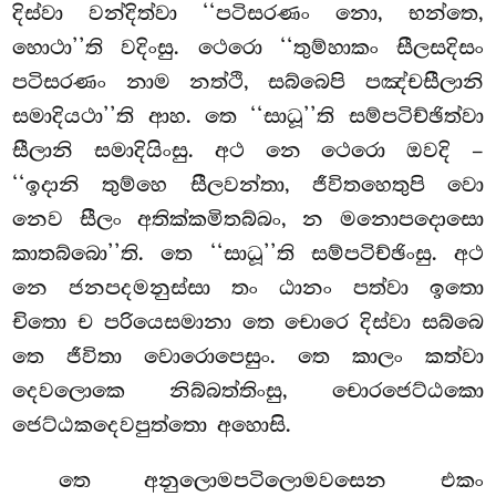
දිස්වා වන්දිත්වා ‘‘පටිසරණං නො, භන්තෙ,
හොථා’’ති වදිංසු. ථෙරො ‘‘තුම්හාකං සීලසදිසං
පටිසරණං නාම
නත්ථි, සබ්බෙපි පඤ්චසීලානි
සමාදියථා’’ති ආහ. තෙ ‘‘සාධූ’’ති සම්පටිච්ඡිත්වා
සීලානි සමාදියිංසු. අථ නෙ ථෙරො ඔවදි –
‘‘ඉදානි තුම්හෙ සීලවන්තා, ජීවිතහෙතුපි වො
නෙව සීලං අතික්කමිතබ්බං, න මනොපදොසො
කාතබ්බො’’ති. තෙ ‘‘සාධූ’’ති සම්පටිච්ඡිංසු. අථ
නෙ ජනපදමනුස්සා තං ඨානං පත්වා ඉතො
චිතො ච පරියෙසමානා තෙ චොරෙ දිස්වා සබ්බෙ
තෙ ජීවිතා වොරොපෙසුං. තෙ කාලං කත්වා
දෙවලොකෙ නිබ්බත්තිංසු, චොරජෙට්ඨකො
ජෙට්ඨකදෙවපුත්තො අහොසි.
තෙ අනුලොමපටිලොමවසෙන එකං