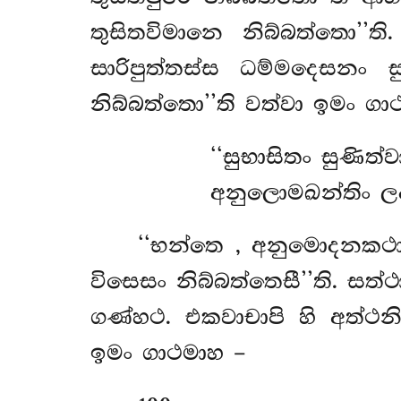
තුසිතවිමානෙ නිබ්බත්තො’
සාරිපුත්තස්ස ධම්මදෙසනං
නිබ්බත්තො’’ති වත්වා ඉමං ගා
‘‘සුභාසිතං සුණි
අනුලොමඛන්තිං ලද
‘‘භන්තෙ
, අනුමොදනකථ
විසෙසං නිබ්බත්තෙසී’’ති. සත්
ගණ්හථ. එකවාචාපි හි අත්ථනි
ඉමං ගාථමාහ –