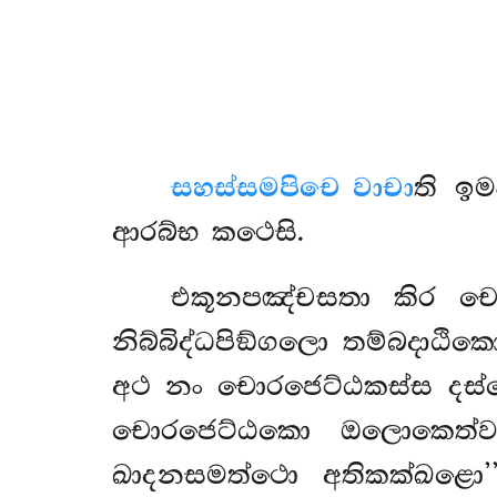
සහස්සමපි
චෙ වාචා
ති ඉ
ආරබ්භ කථෙසි.
එකූනපඤ්චසතා කිර චොර
නිබ්බිද්ධපිඞ්ගලො තම්බදාඨිකො
අථ නං චොරජෙට්ඨකස්ස දස්සෙත
චොරජෙට්ඨකො ඔලොකෙත්වා ‘
ඛාදනසමත්ථො අතිකක්ඛළො’’ත