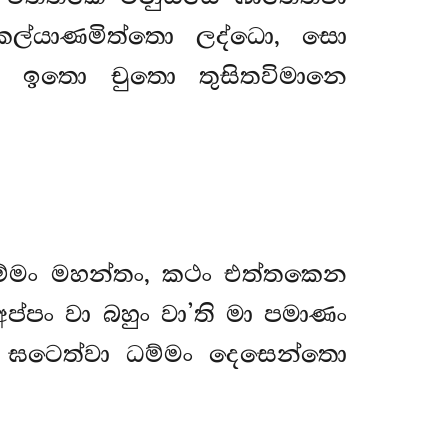
 කල්යාණමිත්තො ලද්ධො, සො
වා ඉතො චුතො තුසිතවිමානෙ
්මං මහන්තං, කථං එත්තකෙන
අප්පං වා බහුං වා’ති මා පමාණං
ධිං ඝටෙත්වා ධම්මං දෙසෙන්තො