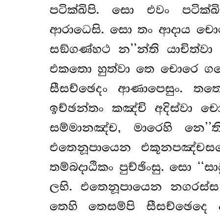
පටික්ඛිපි. සො එවං පටික
ආරාධෙසි. සො තං ආදාය චොරජ
සඞ්ගණ්හථ න’’න්ති යාචිත්ව
එකතො හුත්වා තෙ චොරෙ ගහෙත
සීසච්ඡෙදං ආණාපෙසුං. තත
ඉච්ඡන්තං කඤ්චි අදිස්වා ච
සම්මානඤ්ච, මාරෙහි නෙ’’
එතෙනූපායෙන එකූනපඤ්චසතෙ පු
තම්බදාඨිකං පුච්ඡිංසු. සො ‘‘
ලභි. එතෙනූපායෙන නගරස්ස
තෙහි තෙසම්පි සීසච්ඡෙදෙ