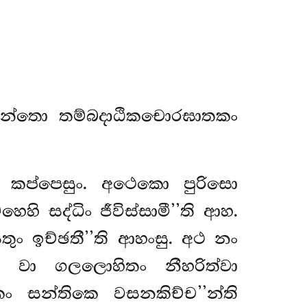
රන්තො තම්බදාඨිකචොරඝාතකං
 කප්පෙසුං. අථෙකො පුරිසො
හි සද්ධිං ජීවිස්සාමී’’ති ආහ.
ුං ඉච්ඡතී’’ති ආහංසු. අථ නං
ු වා ගලලොහිතං නීහරිත්වා
ං සන්තිකෙ වසනකිච්ච’’න්ති