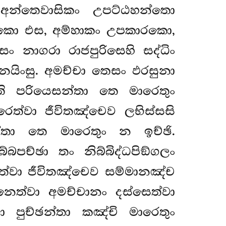
 අන්තෙවාසිකං උපට්ඨහන්තො
්දකො එස, අම්හාකං උපකාරකො,
ිවසං
නාගරා රාජපුරිසෙහි සද්ධිං
යිංසු. අමච්චා තෙසං ඵරසුනා
ි පරියෙසන්තා තෙ මාරෙතුං
ෙත්වා ජීවිතඤ්චෙව ලභිස්සසි
්තා තෙ මාරෙතුං න ඉච්ඡි.
බපච්ඡා තං නිබ්බිද්ධපිඞ්ගලං
ාරෙත්වා ජීවිතඤ්චෙව සම්මානඤ්ච
ත්වා අමච්චානං දස්සෙත්වා
පුච්ඡන්තා කඤ්චි මාරෙතුං