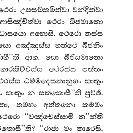
ථෙරං උපසඞ්කමිත්වා වන්දිත්වා
 ආසිඤ්චිත්වා ථෙරං බීජමානො
වඅජ්ඣාසයො අහොසි. ථෙරො තස්ස
සො අඤ්ඤස්ස හත්ථෙ බීජනිං
ජාහී’’ති ආහ. සො බීජියමානො
තාහාරකිච්චස්ස ථෙරස්ස
පත්තං
රස්ස ධම්මදෙසනානුගං කාතුං
කාතුං න සක්කොසී’’ති පුච්ඡි.
රිතා, තමහං අත්තනො කම්මං
ථෙරො ‘‘වඤ්චෙස්සාමි න’’න්ති
ොසී’’ති? ‘‘රාජා මං කාරෙසි,