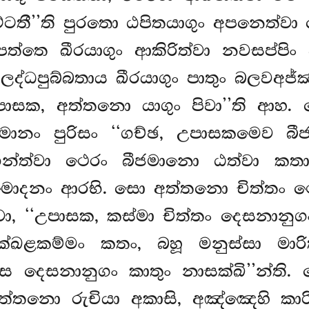
ට්ටතී’’ති පුරතො ඨපිතයාගුං අපනෙත්වා 
ත්තෙ ඛීරයාගුං ආකිරිත්වා නවසප්පිං
 අලද්ධපුබ්බතාය ඛීරයාගුං පාතුං බල
පාසක, අත්තනො යාගුං පිවා’’ති
ආහ. 
ීජමානං පුරිසං ‘‘ගච්ඡ, උපාසකමෙව බී
ා ආගන්ත්වා ථෙරං බීජමානො ඨත්වා ක
මොදනං ආරභි. සො අත්තනො චිත්තං ථෙ
, ‘‘උපාසක, කස්මා චිත්තං දෙසනානුගං 
කක්ඛළකම්මං කතං, බහූ මනුස්සා මා
්ස දෙසනානුගං කාතුං නාසක්ඛි’’න්ති. 
අත්තනො රුචියා අකාසි, අඤ්ඤෙහි කාරිත