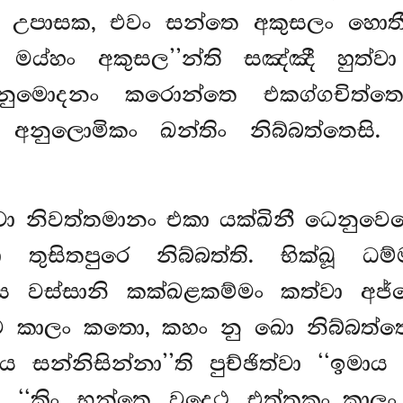
තෙ, උපාසක, එවං සන්තෙ අකුසලං හොත
 මය්හං අකුසල’’න්ති සඤ්ඤී හුත්ව
නුමොදනං කරොන්තෙ එකග්ගචිත්තො
අනුලොමිකං ඛන්තිං නිබ්බත්තෙසි
වා නිවත්තමානං එකා යක්ඛිනී ධෙනුවෙ
ුසිතපුරෙ නිබ්බත්ති. භික්ඛූ ධම
 වස්සානි කක්ඛළකම්මං කත්වා අජ්
ෙව කාලං කතො, කහං නු ඛො නිබ්බත්තො’
 සන්නිසින්නා’’ති පුච්ඡිත්වා ‘‘ඉමාය
හ. ‘‘කිං, භන්තෙ, වදෙථ, එත්තකං කා