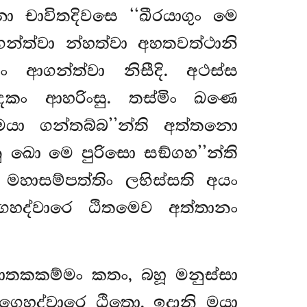
නා චාවිතදිවසෙ ‘‘ඛීරයාගුං මෙ
න්ත්වා න්හත්වා අහතවත්ථානි
ං ආගන්ත්වා නිසීදි. අථස්ස
කං ආහරිංසු. තස්මිං ඛණෙ
මයා ගන්තබ්බ’’න්ති අත්තනො
ු ඛො මෙ පුරිසො සඞ්ගහ’’න්ති
මහාසම්පත්තිං ලභිස්සති අයං
ගෙහද්වාරෙ ඨිතමෙව අත්තානං
ාතකකම්මං කතං, බහූ මනුස්සා
ගෙහද්වාරෙ ඨිතො, ඉදානි මයා