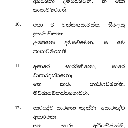
අපෙතො දමසච්චෙන, න සො
කාසාවමරහති.
.
යො ච වන්තකසාවස්ස, සීලෙසු
10
සුසමාහිතො;
උපෙතො දමසච්චෙන, ස වෙ
කාසාවමරහති.
.
අසාරෙ සාරමතිනො, සාරෙ
11
චාසාරදස්සිනො;
තෙ සාරං නාධිගච්ඡන්ති,
මිච්ඡාසඞ්කප්පගොචරා.
.
සාරඤ්ච
සාරතො ඤත්වා, අසාරඤ්ච
12
අසාරතො;
තෙ සාරං අධිගච්ඡන්ති,