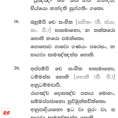
‘‘පුඤ්ඤං මෙ කත’’න්ති නන්දති,
භිය්යො නන්දති සුග්ගතිං ගතො.
.
බහුම්පි චෙ සංහිත
[සහිතං (සී. ස්යා.
19
කං. පී.)]
භාසමානො, න තක්කරො
හොති නරො පමත්තො;
ගොපොව
ගාවො ගණයං පරෙසං, න
භාගවා සාමඤ්ඤස්ස හොති.
.
අප්පම්පි චෙ සංහිත භාසමානො,
20
ධම්මස්ස හොති
[හොතී (සී. පී.)]
අනුධම්මචාරී;
රාගඤ්ච දොසඤ්ච පහාය මොහං,
සම්මප්පජානො සුවිමුත්තචිත්තො;
අනුපාදියානො ඉධ වා හුරං වා, ස
📜
භාගවා සාමඤ්ඤස්ස හොති.