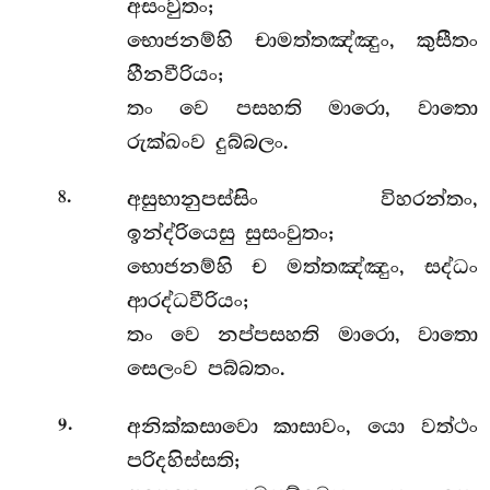
අසංවුතං;
භොජනම්හි චාමත්තඤ්ඤුං, කුසීතං
හීනවීරියං;
තං වෙ පසහති මාරො, වාතො
රුක්ඛංව දුබ්බලං.
.
අසුභානුපස්සිං විහරන්තං,
8
ඉන්ද්රියෙසු සුසංවුතං;
භොජනම්හි ච මත්තඤ්ඤුං, සද්ධං
ආරද්ධවීරියං;
තං වෙ නප්පසහති මාරො, වාතො
සෙලංව පබ්බතං.
.
අනික්කසාවො කාසාවං, යො වත්ථං
9
පරිදහිස්සති;