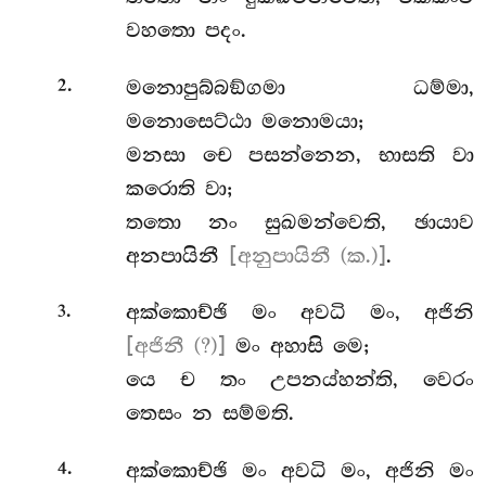
වහතො පදං.
.
මනොපුබ්බඞ්ගමා ධම්මා,
2
මනොසෙට්ඨා මනොමයා;
මනසා චෙ පසන්නෙන, භාසති වා
කරොති වා;
තතො නං සුඛමන්වෙති, ඡායාව
අනපායිනී
[අනුපායිනී (ක.)]
.
.
අක්කොච්ඡි
මං අවධි මං, අජිනි
3
[අජිනී (?)]
මං අහාසි මෙ;
යෙ ච තං උපනය්හන්ති, වෙරං
තෙසං න සම්මති.
.
අක්කොච්ඡි මං අවධි මං, අජිනි මං
4