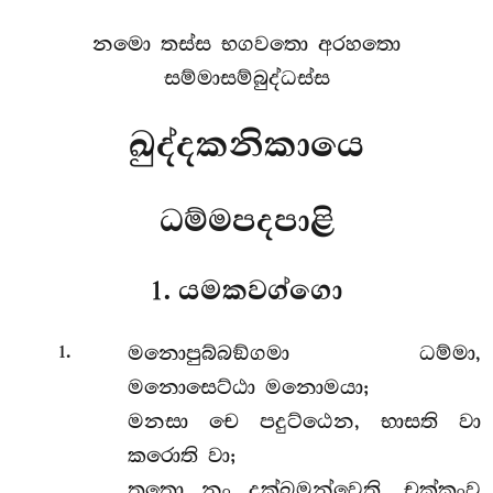
නමො තස්ස භගවතො අරහතො
සම්මාසම්බුද්ධස්ස
ඛුද්දකනිකායෙ
ධම්මපදපාළි
1. යමකවග්ගො
.
මනොපුබ්බඞ්ගමා
ධම්මා,
1
මනොසෙට්ඨා මනොමයා;
මනසා චෙ පදුට්ඨෙන, භාසති වා
කරොති වා;
තතො නං දුක්ඛමන්වෙති, චක්කංව