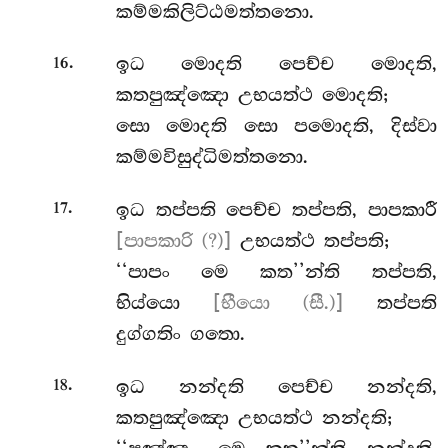
කම්මකිලිට්ඨමත්තනො.
.
ඉධ මොදති පෙච්ච මොදති,
16
කතපුඤ්ඤො උභයත්ථ මොදති;
සො මොදති සො පමොදති, දිස්වා
කම්මවිසුද්ධිමත්තනො.
.
ඉධ තප්පති පෙච්ච තප්පති, පාපකාරී
17
[පාපකාරි (?)]
උභයත්ථ තප්පති;
‘‘පාපං මෙ කත’’න්ති තප්පති,
භිය්යො
[භීයො (සී.)]
තප්පති
දුග්ගතිං ගතො.
.
ඉධ නන්දති පෙච්ච නන්දති,
18
කතපුඤ්ඤො උභයත්ථ නන්දති;