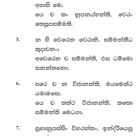
අහාසි මෙ;
යෙ ච තං නුපනය්හන්ති, වෙරං
තෙසූපසම්මති.
.
න
හි වෙරෙන වෙරානි, සම්මන්තීධ
5
කුදාචනං;
අවෙරෙන ච සම්මන්ති, එස ධම්මො
සනන්තනො.
.
පරෙ
ච න විජානන්ති, මයමෙත්ථ
6
යමාමසෙ;
යෙ ච තත්ථ විජානන්ති, තතො
සම්මන්ති මෙධගා.
.
සුභානුපස්සිං විහරන්තං, ඉන්ද්රියෙසු
7