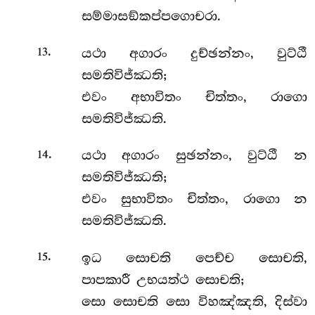
සම්මාසඞ්කප්පගොචරා.
.
යථා අගාරං දුච්ඡන්නං, වුට්ඨී
13
සමතිවිජ්ඣති;
එවං අභාවිතං චිත්තං, රාගො
සමතිවිජ්ඣති.
.
යථා
අගාරං සුඡන්නං, වුට්ඨී න
14
සමතිවිජ්ඣති;
එවං සුභාවිතං චිත්තං, රාගො න
සමතිවිජ්ඣති.
.
ඉධ
සොචති පෙච්ච සොචති,
15
පාපකාරී උභයත්ථ සොචති;
සො සොචති සො විහඤ්ඤති, දිස්වා