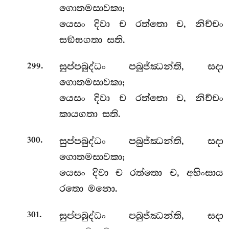
ගොතමසාවකා;
යෙසං දිවා ච රත්තො ච, නිච්චං
සඞ්ඝගතා සති.
.
සුප්පබුද්ධං පබුජ්ඣන්ති, සදා
299
ගොතමසාවකා;
යෙසං දිවා ච රත්තො ච, නිච්චං
කායගතා සති.
.
සුප්පබුද්ධං පබුජ්ඣන්ති, සදා
300
ගොතමසාවකා;
යෙසං දිවා ච රත්තො ච, අහිංසාය
රතො මනො.
.
සුප්පබුද්ධං පබුජ්ඣන්ති, සදා
301