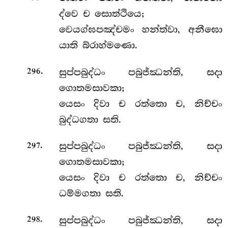
ද්වෙ ච සොත්ථියෙ;
වෙයග්ඝපඤ්චමං හන්ත්වා, අනීඝො
යාති බ්රාහ්මණො.
.
සුප්පබුද්ධං පබුජ්ඣන්ති, සදා
296
ගොතමසාවකා;
යෙසං දිවා ච රත්තො ච, නිච්චං
බුද්ධගතා සති.
.
සුප්පබුද්ධං පබුජ්ඣන්ති, සදා
297
ගොතමසාවකා;
යෙසං දිවා ච රත්තො ච, නිච්චං
ධම්මගතා සති.
.
සුප්පබුද්ධං
පබුජ්ඣන්ති, සදා
298