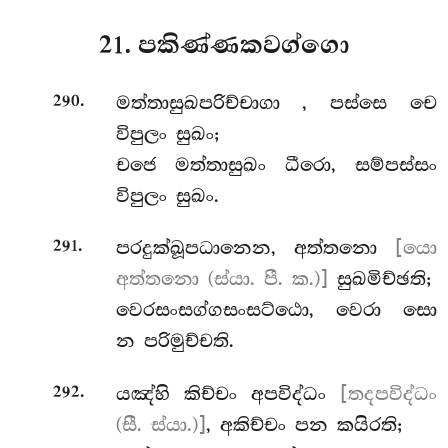
21. පකිණ්ණකවග්ගො
.
මත්තාසුඛපරිච්චාගා
, පස්සෙ චෙ
290
විපුලං සුඛං;
චජෙ මත්තාසුඛං ධීරො, සම්පස්සං
විපුලං සුඛං.
.
පරදුක්ඛූපධානෙන, අත්තනො
[යො
291
අත්තනො (ස්යා. පී. ක.)]
සුඛමිච්ඡති;
වෙරසංසග්ගසංසට්ඨො, වෙරා සො
න පරිමුච්චති.
.
යඤ්හි
කිච්චං අපවිද්ධං
[තදපවිද්ධං
292
(සී. ස්යා.)]
, අකිච්චං පන කයිරති;