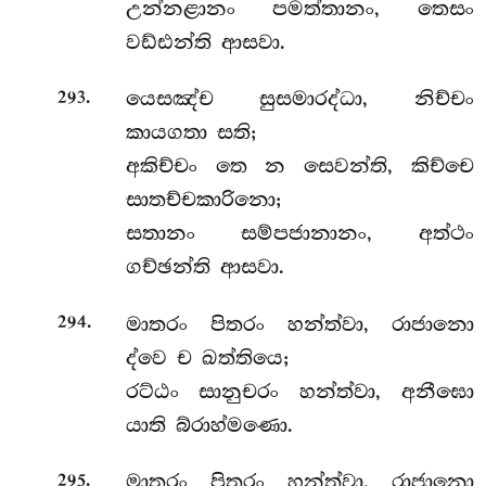
උන්නළානං පමත්තානං, තෙසං
වඩ්ඪන්ති ආසවා.
.
යෙසඤ්ච සුසමාරද්ධා, නිච්චං
293
කායගතා සති;
අකිච්චං තෙ න සෙවන්ති, කිච්චෙ
සාතච්චකාරිනො;
සතානං සම්පජානානං, අත්ථං
ගච්ඡන්ති ආසවා.
.
මාතරං
පිතරං හන්ත්වා, රාජානො
294
ද්වෙ ච ඛත්තියෙ;
රට්ඨං සානුචරං හන්ත්වා, අනීඝො
යාති බ්රාහ්මණො.
.
මාතරං පිතරං හන්ත්වා, රාජානො
295