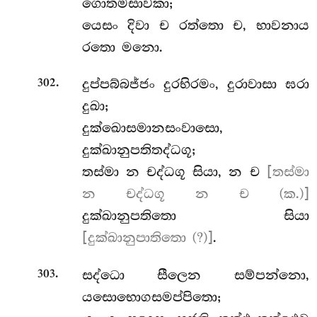
ගොතමසාවකා;
යෙසං
දිවා ච රත්තො ච, භාවනාය
රතො මනො.
.
දුප්පබ්බජ්ජං දුරභිරමං, දුරාවාසා ඝරා
302
දුඛා;
දුක්ඛොසමානසංවාසො,
දුක්ඛානුපතිතද්ධගූ;
තස්මා න චද්ධගූ සියා, න ච
[තස්මා
න චද්ධගූ න ච (ක.)]
දුක්ඛානුපතිතො සියා
[දුක්ඛානුපාතිතො (?)]
.
.
සද්ධො සීලෙන සම්පන්නො,
303
යසොභොගසමප්පිතො;