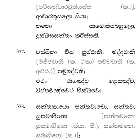
[පටිසන්ධාරවුත්යස්ස (ක.)]
,
ආචාරකුසලො සියා;
තතො පාමොජ්ජබහුලො,
දුක්ඛස්සන්තං කරිස්සති.
.
වස්සිකා විය පුප්ඵානි, මද්දවානි
377
[මජ්ජවානි (ක. ටීකා) පච්චවානි (ක.
අට්ඨ.)]
පමුඤ්චති;
එවං රාගඤ්ච දොසඤ්ච,
විප්පමුඤ්චෙථ භික්ඛවො.
.
සන්තකායො සන්තවාචො, සන්තවා
378
සුසමාහිතො
[සන්තමනො
සුසමාහිතො (ස්යා. පී.), සන්තමනො
සමාහිතො (ක.)]
;