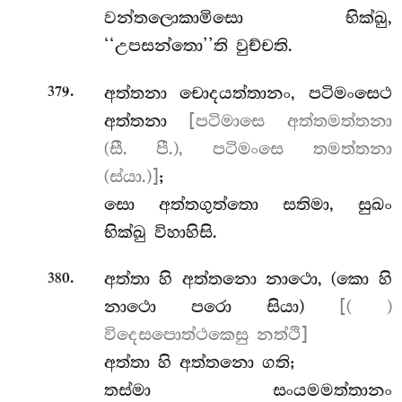
වන්තලොකාමිසො භික්ඛු,
‘‘උපසන්තො’’ති වුච්චති.
.
අත්තනා චොදයත්තානං, පටිමංසෙථ
379
අත්තනා
[පටිමාසෙ අත්තමත්තනා
(සී. පී.), පටිමංසෙ තමත්තනා
(ස්යා.)]
;
සො අත්තගුත්තො සතිමා, සුඛං
භික්ඛු විහාහිසි.
.
අත්තා හි අත්තනො නාථො, (කො හි
380
නාථො පරො සියා)
[( )
විදෙසපොත්ථකෙසු නත්ථි]
අත්තා හි අත්තනො ගති;
තස්මා සංයමමත්තානං