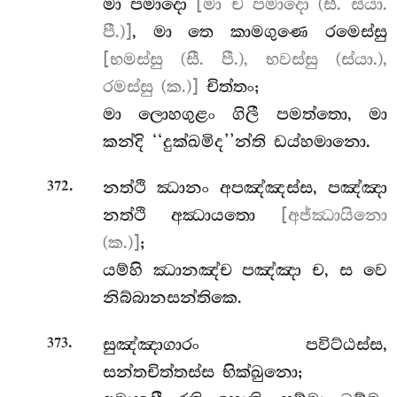
මා පමාදො
[මා ච පමාදො (සී. ස්යා.
පී.)]
, මා තෙ කාමගුණෙ රමෙස්සු
[භමස්සු (සී. පී.), භවස්සු (ස්යා.),
රමස්සු (ක.)]
චිත්තං;
මා ලොහගුළං ගිලී පමත්තො, මා
කන්දි ‘‘දුක්ඛමිද’’න්ති ඩය්හමානො.
.
නත්ථි ඣානං අපඤ්ඤස්ස, පඤ්ඤා
372
නත්ථි අඣායතො
[අජ්ඣායිනො
(ක.)]
;
යම්හි ඣානඤ්ච පඤ්ඤා ච, ස වෙ
නිබ්බානසන්තිකෙ.
.
සුඤ්ඤාගාරං
පවිට්ඨස්ස,
373
සන්තචිත්තස්ස භික්ඛුනො;