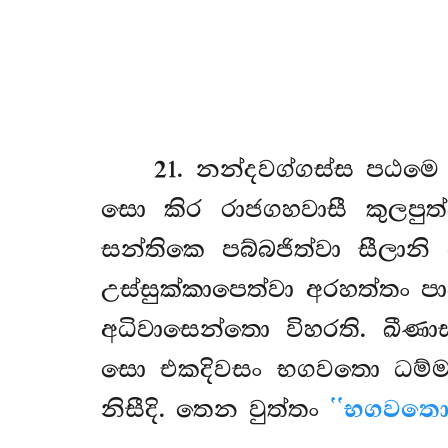
21
. නන්දවග්ගස්ස
පඨම
සො කිර රාජගහවාසී කුලපුත
සන්තිකෙ පබ්බජිත්වා සීලාන
උස්සුක්කාපෙත්වා අරහත්තං 
අධිවාසෙන්තො විහරති. ඛීණා
සො එකදිවසං භගවතො ධම්මං 
නිසීදි. තෙන වුත්තං
‘‘භගවතො 