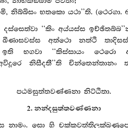
ං, නාභිකඞ්ඛාමි ජීවිතං;
ි, නිබ්බිසං භතකො යථා’’ති. (ථෙරගා. 6
ං දස්සෙත්වා ‘‘කිං අය්යස්ස ඉච්ඡිතබ්
ීණාසවස්ස අත්ථො නත්ථි තාදිසස්
ථො. ඉති භගවා ‘‘කිස්සායං ථෙරො
විදූරෙ නිසීදතී’’ති චින්තෙන්තානං
පඨමසුත්තවණ්ණනා නිට්ඨිතා.
2. නන්දසුත්තවණ්ණනා
්ස නාමං. සො හි චක්කවත්තිලක්ඛණූප