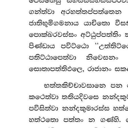
පෙසිතෙසු සහස්සසහස්සපරිව
ගන්ත්වා අරහත්තප්පත්තෙන
ජාතිභූමිගමනාය යාචිතො වීස
පොක්ඛරවස්සං අට්ඨුප්පත්තිං
පිණ්ඩාය පවිට්ඨො ‘‘උත්තිට
පතිට්ඨාපෙත්වා නිවෙසනං 
සොතාපත්තිඵලෙ, රාජානං සකදා
භත්තකිච්චාවසානෙ
පන ර
කථෙත්වා තතියදිවසෙ නන්දකු
පවිසිත්වා නන්දකුමාරස්ස හත
හත්ථතො පත්තං න ගණ්හි. ස