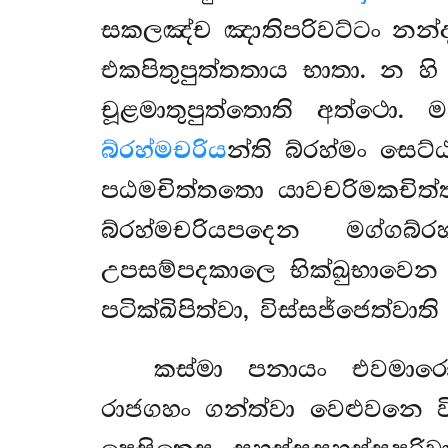
සකලඤ්ච ඤාතිපරිවට්ටං නන්ද
එකපිතුපුත්තතාය භාතා. න 
චූළමාතුපුත්තොති අත්ථො.
බ්රහ්මචරිය
න්ති
බ්රහ්මං සෙට
පඨමචිත්තතො යාවචරිමකචිත්තං
බ්රහ්මචරියපදෙන මග්ගබ්
උපසම්පදකාලෙ භික්ඛුභාවෙන සද
පටික්ඛිපිත්වා, විස්සජ්ජෙත්වා
කස්මා
පනායං එවමාරො
රාජගහං ගන්ත්වා වෙළුවනෙ ව