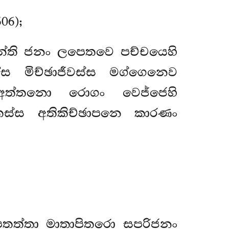
06);
බ’’න්ති ජනං ලපෙතවෙ පච්චයෙහි
ස මිච්ඡාජීවස්ස මග්ගෙනෙව
 අත්තනො රොගං වෙජ්ජෙහි
 තස්ස අතිකිච්ඡාපනෙ කාරණං
ෙතත්තා මාතාපිතරො සපරිජනං