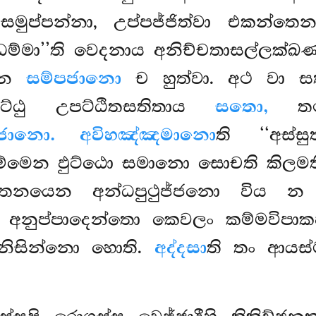
චසමුප්පන්නා, උප්පජ්ජිත්වා එකන්ත
ධධම්මා’’ති වෙදනාය අනිච්චතාසල්ල
සෙන
සම්පජානො
ච හුත්වා. අථ වා සති
සුට්ඨු උපට්ඨිතසතිතාය
සතො,
තථා 
පජානො. අවිහඤ්ඤමානො
ති ‘‘අස්ස
ෙන ඵුට්ඨො සමානො සොචති කිලමති ප
වුත්තනයෙන අන්ධපුථුජ්ජනො විය 
ං අනුප්පාදෙන්තො කෙවලං කම්මවිපාක
 නිසින්නො හොති.
අද්දසා
ති තං ආයස්