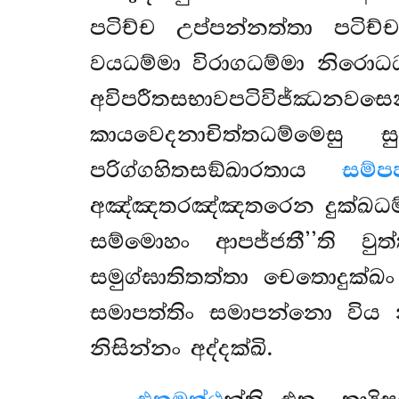
පටිච්ච උප්පන්නත්තා පටිච්
වයධම්මා විරාගධම්මා නිරො
අවිපරීතසභාවපටිවිජ්ඣනව
කායවෙදනාචිත්තධම්මෙසු 
පරිග්ගහිතසඞ්ඛාරතාය
සම්
අඤ්ඤතරඤ්ඤතරෙන දුක්ඛධම්ම
සම්මොහං ආපජ්ජතී’’ති 
සමුග්ඝාතිතත්තා චෙතොදුක්ඛ
සමාපත්තිං සමාපන්නො විය
නිසින්නං අද්දක්ඛි.