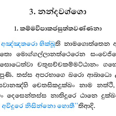
3. නන්දවග්ගො
1. කම්මවිපාකජසුත්තවණ්ණනා
ෙ
අඤ්ඤතරො භික්ඛූ
ති නාමගොත්තෙන අ
්තො මොග්ගල්ලානත්ථෙරෙන සංවෙජිත
ි සොධෙත්වා චතුසච්චකම්මට්ඨානං ගහ
පාපුණි. තස්ස අපරභාගෙ ඛරො ආබාධො 
සවානඤ්හි චෙතසිකදුක්ඛං නාම නත්ථි
දෙසෙන්තස්ස නාතිදූරෙ ඨානෙ දුක්
අවිදූරෙ නිසින්නො හොතී’’
තිආදි.