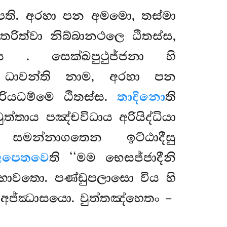
පෙති. අරහා පන අමමො, තස්මා
 තරිත්වා නිබ්බානථලෙ ඨිතස්ස,
ස්ස
. සෙක්ඛපුථුජ්ජනා හි
රෙ ධාවන්ති නාම, අරහා පන
රියධම්මෙ ඨිතස්ස.
තාදිනො
ති
වුත්තාය පඤ්චවිධාය අරියිද්ධියා
සමන්නාගතෙන ඉට්ඨාදීසු
 ලපෙතවෙ
ති ‘‘මම භෙසජ්ජාදීනි
ඛභාවතො. පණ්ඩුපලාසො විය හි
 අජ්ඣාසයො. වුත්තඤ්හෙතං –