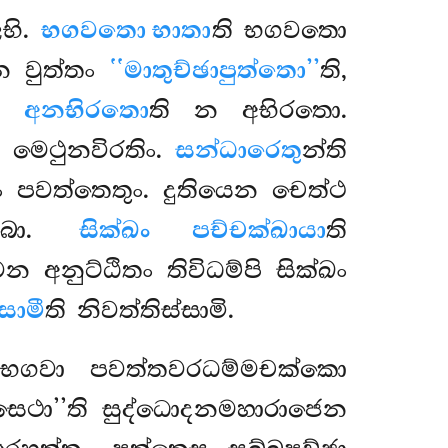
භි.
භගවතො භාතා
ති භගවතො
න වුත්තං
‘‘මාතුච්ඡාපුත්තො’’
ති,
ො.
අනභිරතො
ති න අභිරතො.
 මෙථුනවිරතිං.
සන්ධාරෙතු
න්ති
ං පවත්තෙතුං. දුතියෙන චෙත්ථ
බ්බො.
සික්ඛං පච්චක්ඛායා
ති
 අනුට්ඨිතං තිවිධම්පි සික්ඛං
සාමී
ති නිවත්තිස්සාමි.
– භගවා පවත්තවරධම්මචක්කො
සෙථා’’ති සුද්ධොදනමහාරාජෙන