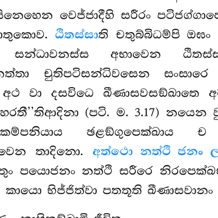
ිනෙහෙන වෙජ්ජාදීහි සරීරං පටිජග්ගා
ධාතුකොව.
ඨිතස්සා
ති චතුබ්බිධම්පි ඔඝං
වා සන්ධාවනස්ස අභාවෙන ඨිත
හීනත්තා චුතිපටිසන්ධිවසෙන සංසා
 අථ වා දසවිධෙ ඛීණාසවසඞ්ඛාතෙ අ
ිහරතී’’තිආදිනා (පටි. ම. 3.17) නයෙන
කම්පනියාය ඡළඞ්ගුපෙක්ඛාය ච 
භාවෙන තාදිනො.
අත්ථො නත්ථි ජනං
තුං පයොජනං නත්ථි සරීරෙ නිරපෙක්
කායො භිජ්ජිත්වා පතතූති ඛීණාසවානං