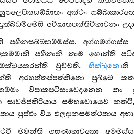
ස්සපි රොගස්ස වෙජ්ජාදීහි තිකිච්ඡන
පලෙපිතසඞ්ඛාතං අත්ථං සබ්බාකාරතො 
ුක්ඛධම්මෙහි අවිඝාතපත්තිවිභාවනං උද
ති පහීනසබ්බකම්මස්ස. අග්ගමග්ගස්
කම්මානි පහීනානි නාම හොන්ති පටිස
ක්ඛයකරන්ති වුච්චති.
භික්ඛුනො
ති
න්ති අරහත්තප්පත්තිතො පුබ්බෙ කතං
ං කම්මං විපාකපටිසංවෙදනෙන තං
 සාවජ්ජකිරියාය සම්භවොයෙව නත්ථි,
මූලතාය පුප්ඵං විය ඵලදානසමත්ථතාය අ
කත්ථචි මමන්ති ගහණාභාවතො අමමස්ස