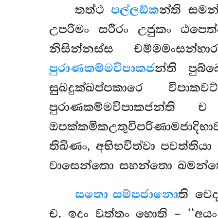
තත්ථ
පල්ලඞ්ක
න්ති සම
උපරිමං සරීරං උජුකං ඨපෙත්
නිසින්නස්ස චම්මමංසන
පුරාණකම්මවිපාකජ
න්ති පුබ
සුඛදුක්ඛප්පකාරෙ විපා
පුරාණකම්මවිපාකජන්ති
ඔපක්කමිකඋතුවිපරිණාමජාදිභාව
තිඛිණං, අභිභවිත්වා පවත්තිය
වාසෙන්තො සහන්තො ඛමන්ත
සතො සම්පජානො
ති වෙ
ච. ඉදං වුත්තං හොති – ‘‘අය