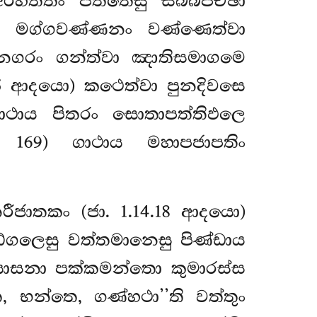
රහත්තං පත්තෙසු සබ්බපච්ඡා
වා මග්ගවණ්ණනං වණ්ණෙත්වා
ථුනගරං ගන්ත්වා ඤාතිසමාගමෙ
655 ආදයො) කථෙත්වා පුනදිවසෙ
 ගාථාය පිතරං සොතාපත්තිඵලෙ
. 169) ගාථාය මහාපජාපතිං
රීජාතකං (ජා. 1.14.18 ආදයො)
්ගලෙසු වත්තමානෙසු පිණ්ඩාය
ඨායාසනා පක්කමන්තො කුමාරස්ස
භන්තෙ, ගණ්හථා’’ති වත්තුං