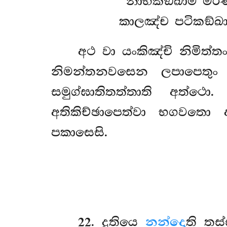
‘‘නාභිකඞ්ඛාමි මරණ
කාලඤ්ච පටිකඞ්ඛාම
අථ වා යංකිඤ්චි නිමිත්ත
නිමන්තනවසෙන ලපාපෙතුං ඛ
සමුග්ඝාතිතත්තාති අත්
අතිකිච්ඡාපෙත්වා භගවතො අ
පකාසෙසි.
22
. දුතියෙ
නන්දො
ති තස