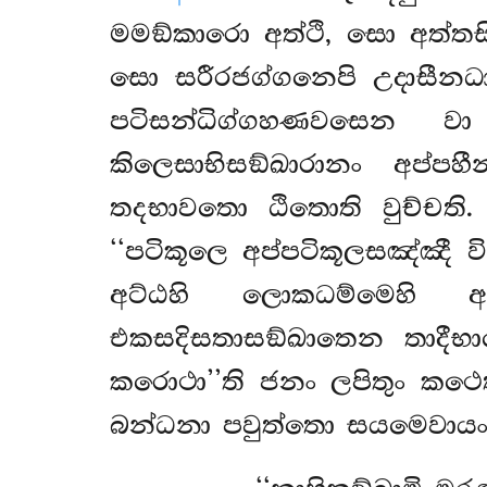
මමඞ්කාරො අත්ථි, සො අත්තස
සො සරීරජග්ගනෙපි උදාසීන
පටිසන්ධිග්ගහණවසෙන 
කිලෙසාභිසඞ්ඛාරානං අප්ප
තදභාවතො ඨිතොති වුච්චති.
‘‘පටිකූලෙ අප්පටිකූලසඤ්ඤී ව
අට්ඨහි ලොකධම්මෙහි අ
එකසදිසතාසඞ්ඛාතෙන තාදී
කරොථා’’ති ජනං ලපිතුං කථෙ
බන්ධනා පවුත්තො සයමෙවායං 