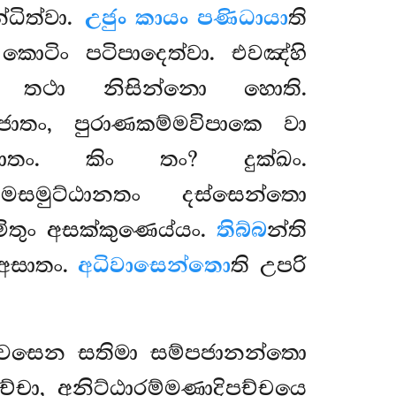
්ධිත්වා.
උජුං කායං පණිධායා
ති
කොටිං පටිපාදෙත්වා. එවඤ්හි
ො තථා නිසින්නො හොති.
ාතං, පුරාණකම්මවිපාකෙ වා
ජාතං. කිං තං? දුක්ඛං.
සමුට්ඨානතං දස්සෙන්තො
මිතුං අසක්කුණෙය්යං.
තිබ්බ
න්ති
 අසාතං.
අධිවාසෙන්තො
ති උපරි
 වසෙන සතිමා සම්පජානන්තො
්චා, අනිට්ඨාරම්මණාදිපච්චයෙ