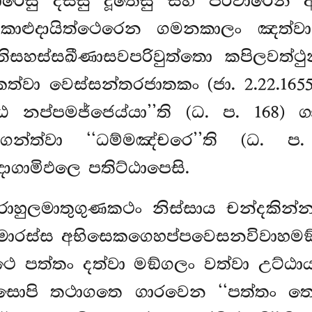
ාරෙසු දසසු දූතෙසු සහ පරිවාරෙන අ
 කාළුදායිත්ථෙරෙන ගමනකාලං ඤත්
තිසහස්සඛීණාසවපරිවුත්තො කපිලවත්
 කත්වා වෙස්සන්තරජාතකං (ජා. 2.22.1
්ඨෙ නප්පමජ්ජෙය්යා’’ති (ධ. ප. 168)
ගන්ත්වා ‘‘ධම්මඤ්චරෙ’’ති (ධ. ප
ගාමිඵලෙ පතිට්ඨාපෙසි.
ාහුලමාතුගුණකථං නිස්සාය චන්දකින්න
මාරස්ස අභිසෙකගෙහප්පවෙසනවිවාහමඞ
්ථෙ පත්තං දත්වා මඞ්ගලං වත්වා උට්
ොපි තථාගතෙ ගාරවෙන ‘‘පත්තං තෙ, 