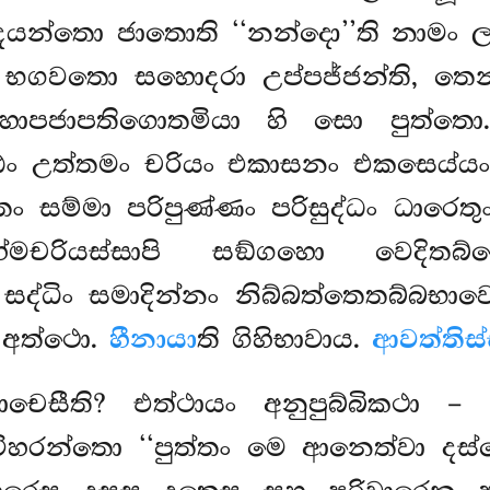
යන්තො ජාතොති ‘‘නන්දො’’ති නාමං ල
හි භගවතො සහොදරා උප්පජ්ජන්ති, තෙ
 මහාපජාපතිගොතමියා හි සො පුත්ත
්ඨං උත්තමං චරියං එකාසනං එකසෙය්යං
 සම්මා පරිපුණ්ණං පරිසුද්ධං ධාරෙතු
රහ්මචරියස්සාපි සඞ්ගහො වෙදිත
්ධිං සමාදින්නං නිබ්බත්තෙතබ්බභාවෙන
ති අත්ථො.
හීනායා
ති ගිහිභාවාය.
ආවත්තිස්
චෙසීති? එත්ථායං අනුපුබ්බිකථා 
ිහරන්තො ‘‘පුත්තං මෙ ආනෙත්වා දස්