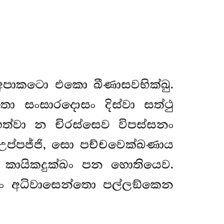
පාකටො එකො ඛීණාසවභික්ඛු.
ො සංසාරදොසං දිස්වා සත්ථු
ෙත්වා න චිරස්සෙව විපස්සනං
උප්පජ්ජි, සො පච්චවෙක්ඛණාය
, කායිකදුක්ඛං පන හොතියෙව.
ඛං අධිවාසෙන්තො පල්ලඞ්කෙන