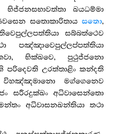
ෙන භිජ්ජනසභාවත්තා ඛයධම්මා
ක්ඛණවසෙන සතොකාරිතාය
සතො
,
වෙපුල්ලපත්තියා සබ්බත්ථෙව
පඤ්ඤාවෙපුල්ලප්පත්තියා
ුතවා, භික්ඛවෙ, පුථුජ්ජනො
රිදෙවති උරත්තාළිං කන්දති
න විහඤ්ඤමානො මග්ගෙනෙව
ජං සරීරදුක්ඛං අධිවාසෙන්තො
මන්තං අධිවාසනඛන්තියා තථා