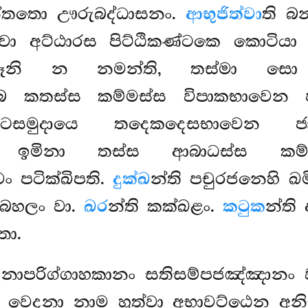
න්තතො ඌරුබද්ධාසනං.
ආභුජිත්වා
ති බන
වා අට්ඨාරස පිට්ඨිකණ්ටකෙ කොටියා 
්හාරූනි න නමන්ති, තස්මා ස
්බෙ කතස්ස කම්මස්ස විපාකභාවෙන ජ
කවට්ටසමුදායෙ තදෙකදෙසභාවෙන 
 ච ඉමිනා තස්ස ආබාධස්ස කම්ම
ං පටික්ඛිපති.
දුක්ඛ
න්ති පචුරජනෙහි ඛ
ා බහලං වා.
ඛර
න්ති කක්ඛළං.
කටුක
න්ති
ො.
දනාපරිග්ගාහකානං සතිසම්පජඤ්ඤානං
ං වෙදනා නාම හුත්වා අභාවට්ඨෙන අනිච