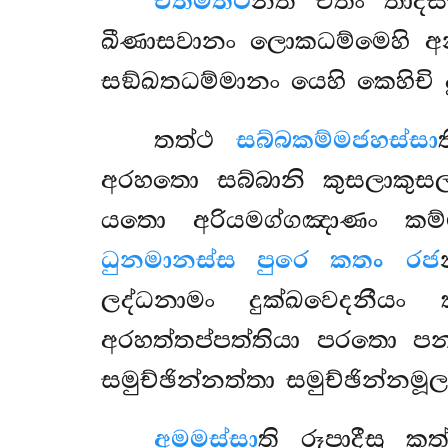
එතමත්ථ
න්ති එතං තාදිස
ඛීණාසවානං ලොකධම්මෙහි අනු
සඞ්ඛතධම්මානං යෙහි කෙහිචි ද
තත්ථ
සබ්බකම්මජහස්සා
අරහතො සබ්බානි කුසලාකුසල
යතො අරියමග්ගඤාණං කම්ම
ධුනමානස්ස පුරෙ කතං රජ
ලද්ධනාමං දුක්ඛවෙදනීය
අරහත්තප්පත්තියා පරතො පන
සමුච්ඡින්නත්තා සමුච්ඡින්න
අමමස්සා
ති රූපාදීසු 