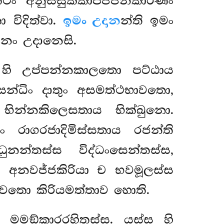
ත්ථං අනුස්සුක්කාපජ්ජනකාරණං
විදිත්වා.
ඉමං උදාන
න්ති ඉමං
ානං උදානෙසි.
ස හි උප්පන්නකාලතො පට්ඨාය
න්ධිං දාතුං අසමත්ථභාවතො,
 භින්නකිලෙසතාය භික්ඛුනො.
 රාගරජාදිමිස්සතාය රජන්ති
ධුනන්තස්ස විද්ධංසෙන්තස්ස,
 අනවජ්ජකිරියා ච භවමූලස්ස
භාවතො කිරියමත්තාව හොති.
 මමඞ්කාරරහිතස්ස. යස්ස හි