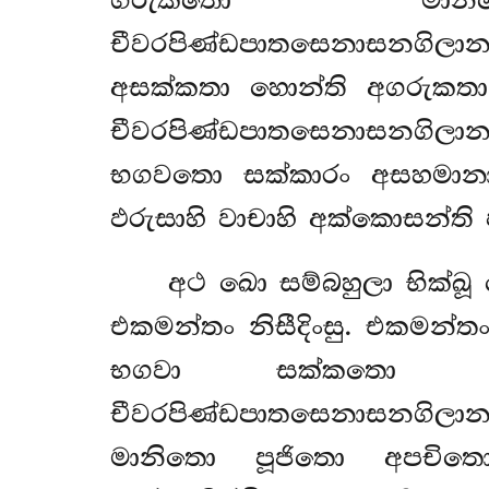
ගරුකතො මාන
චීවරපිණ්ඩපාතසෙනාසනගිලා
අසක්කතා හොන්ති අගරුකත
චීවරපිණ්ඩපාතසෙනාසනගිලානප
භගවතො සක්කාරං අසහමානා භ
ඵරුසාහි වාචාහි අක්කොසන්ති 
අථ
ඛො සම්බහුලා භික්ඛූ
එකමන්තං නිසීදිංසු. එකමන්ත
භගවා සක්කතො ග
චීවරපිණ්ඩපාතසෙනාසනගිලා
මානිතො පූජිතො අපචිතො, 