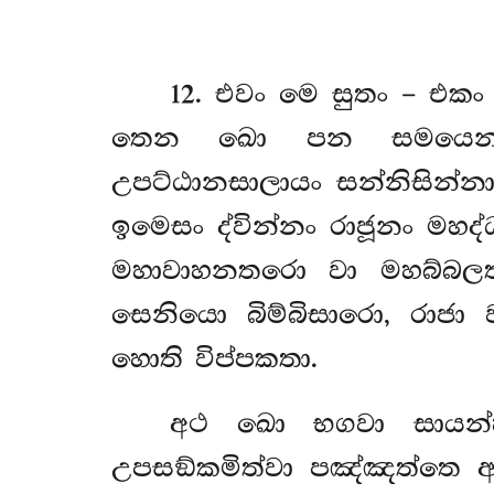
12
. එවං මෙ සුතං – එකං
තෙන ඛො පන සමයෙන සම්බ
උපට්ඨානසාලායං සන්නිසින්න
ඉමෙසං ද්වින්නං රාජූනං 
මහාවාහනතරො වා
මහබ්බල
සෙනියො බිම්බිසාරො, රාජා
හොති විප්පකතා.
අථ ඛො භගවා සායන්හස
උපසඞ්කමිත්වා පඤ්ඤත්තෙ ආස