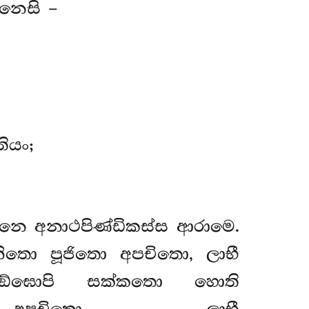
ානෙසි –
ියං;
වනෙ අනාථපිණ්ඩිකස්ස ආරාමෙ.
ො පූජිතො අපචිතො, ලාභී
්ඛුසඞ්ඝොපි සක්කතො හොති