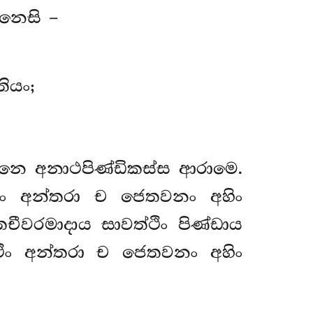
ානෙසි –
තියං;
වනෙ අනාථපිණ්ඩිකස්ස ආරාමෙ.
ං අන්තරා ච ජෙතවනං අහිං
ීවරමාදාය සාවත්ථිං පිණ්ඩාය
ථිං අන්තරා ච ජෙතවනං අහිං