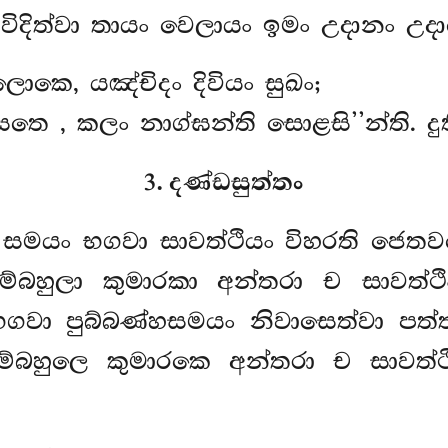
ිදිත්වා තායං වෙලායං ඉමං උදානං උද
ොකෙ, යඤ්චිදං දිවියං සුඛං;
සෙතෙ
, කලං නාග්ඝන්ති සොළසි’’න්ති. දු
3. දණ්ඩසුත්තං
 සමයං භගවා සාවත්ථියං විහරති ජෙත
ුලා කුමාරකා අන්තරා ච සාවත්ථි
ා පුබ්බණ්හසමයං නිවාසෙත්වා පත්තච
සම්බහුලෙ කුමාරකෙ අන්තරා ච සාවත්