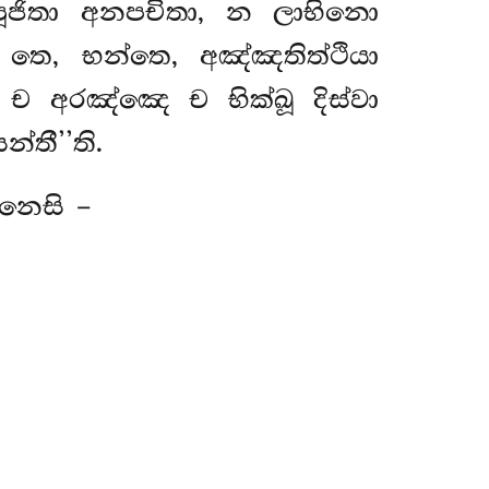
පූජිතා අනපචිතා, න ලාභිනො
 තෙ, භන්තෙ, අඤ්ඤතිත්ථියා
ච අරඤ්ඤෙ ච භික්ඛූ දිස්වා
්තී’’ති.
ානෙසි –