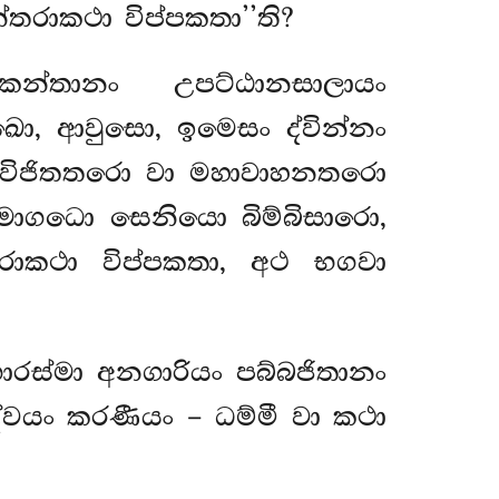
තරාකථා විප්පකතා’’ති?
්කන්තානං උපට්ඨානසාලායං
ඛො, ආවුසො, ඉමෙසං ද්වින්නං
විජිතතරො වා මහාවාහනතරො
මාගධො සෙනියො බිම්බිසාරො,
ාකථා විප්පකතා, අථ භගවා
ගාරස්මා අනගාරියං පබ්බජිතානං
්වයං කරණීයං – ධම්මී වා කථා