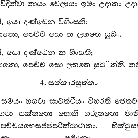
ිදිත්වා තායං වෙලායං ඉමං උදානං උද
නි, යො දණ්ඩෙන විහිංසති;
ානො, පෙච්ච සො න ලභතෙ සුඛං.
නි, යො දණ්ඩෙන න හිංසති;
නො, පෙච්ච සො ලභතෙ සුඛ’’න්ති. තත
4. සක්කාරසුත්තං
ං සමයං භගවා සාවත්ථියං විහරති ජෙත
 සක්කතො හොති ගරුකතො මානිත
ානපච්චයභෙසජ්ජපරික්ඛාරානං. භික