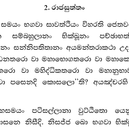
2. රාජසුත්තං
 සමයං භගවා සාවත්ථියං විහරති ජෙත
හුලානං භික්ඛූනං පච්ඡාභත්තං
ානං සන්නිපතිතානං අයමන්තරාකථා උද
මහද්ධනතරො වා මහාභොගතරො වා මහාක
තරො වා මහිද්ධිකතරො වා මහානුභ
 වා පසෙනදි කොසලො’’ති? අයඤ්චරහි
මයං පටිසල්ලානා වුට්ඨිතො යෙනු
නෙ නිසීදි. නිසජ්ජ ඛො භගවා භික්ඛ