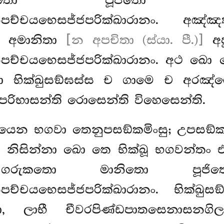
ිතො පූජිතො අ
නපච්චයභෙසජ්ජපරික්ඛාරානං. අඤ්
ා අමානිතා
[න අපචිතා (ස්යා. පී.)]
අප
ච්චයභෙසජ්ජපරික්ඛාරානං. අථ ඛො ත
ික්ඛුසඞ්ඝස්ස ච ගාමෙ ච අරඤ්ඤෙ 
පරිභාසන්ති රොසෙන්ති විහෙසෙන්ති.
 යෙන භගවා තෙනුපසඞ්කමිංසු; උපසඞ්ක
ං නිසින්නා ඛො තෙ භික්ඛූ භගවන්තං 
රුකතො මානිතො පූජිත
නපච්චයභෙසජ්ජපරික්ඛාරානං. භික්
ලාභී චීවරපිණ්ඩපාතසෙනාසනගිලාන