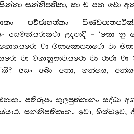
සින්නා සන්නිපතිතා, කා ච පන වො අන්
ාකං පච්ඡාභත්තං පිණ්ඩපාතපටික
නං අයමන්තරාකථා උදපාදි – ‘කො නු 
හාභොගතරො වා මහාකොසතරො වා මහා
කතරො වා මහානුභාවතරො වා රාජා වා 
ති? අයං ඛො නො, භන්තෙ, අන්තර
ුම්හාකං පතිරූපං කුලපුත්තානං සද්ධා අ
ය්යාථ. සන්නිපතිතානං වො, භික්ඛවෙ, ද