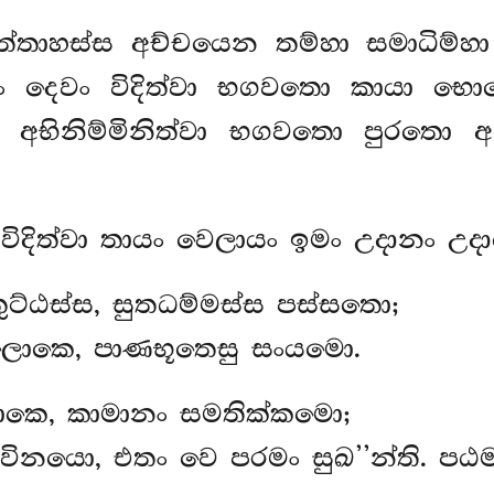
ාහස්ස අච්චයෙන තම්හා සමාධිම්හා ව
කං දෙවං විදිත්වා භගවතො කායා භ
 අභිනිම්මිනිත්වා භගවතො පුරතො 
ිදිත්වා තායං වෙලායං ඉමං උදානං උද
ුට්ඨස්ස, සුතධම්මස්ස පස්සතො;
 ලොකෙ, පාණභූතෙසු සංයමො.
ොකෙ, කාමානං සමතික්කමො;
විනයො, එතං වෙ පරමං සුඛ’’න්ති. පඨම