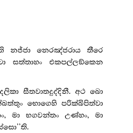
ි නජ්ජා නෙරඤ්ජරාය තීරෙ
වා සත්තාහං එකපල්ලඞ්කෙන
දලිකා සීතවාතදුද්දිනී. අථ ඛො
්තුං භොගෙහි පරික්ඛිපිත්වා
ීතං, මා භගවන්තං උණ්හං, මා
්සො’’ති.