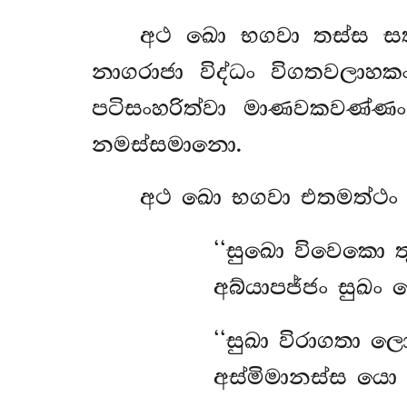
අථ ඛො භගවා තස්ස සත්ත
නාගරාජා විද්ධං විගතවලාහ
පටිසංහරිත්වා මාණවකවණ්ණං
නමස්සමානො.
අථ
ඛො භගවා එතමත්ථං ව
‘‘සුඛො විවෙකො ත
අබ්යාපජ්ජං සුඛං
‘‘සුඛා
විරාගතා ල
අස්මිමානස්ස යො 