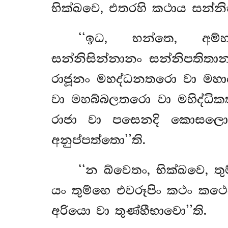
භික්ඛවෙ, එතරහි කථාය සන්නි
‘‘ඉධ, භන්තෙ, අම්හ
සන්නිසින්නානං සන්නිපතිතා
රාජූනං මහද්ධනතරො වා ම
වා මහබ්බලතරො වා මහිද්ධි
රාජා වා පසෙනදි කොසලො’
අනුප්පත්තො’’ති.
‘‘න
ඛ්වෙතං, භික්ඛවෙ, ත
යං තුම්හෙ එවරූපිං කථං කථෙ
අරියො වා තුණ්හීභාවො’’ති.