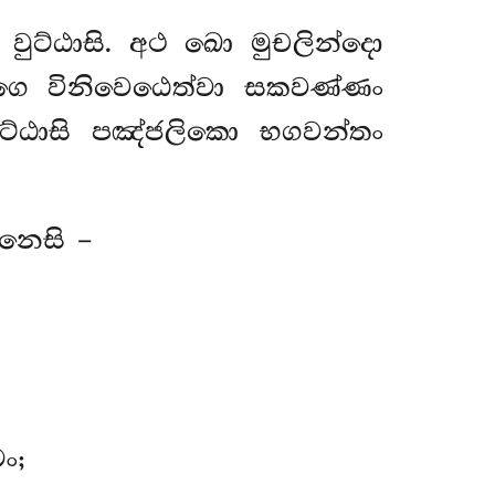
ුට්ඨාසි. අථ ඛො මුචලින්දො
ොගෙ විනිවෙඨෙත්වා සකවණ්ණං
අට්ඨාසි පඤ්ජලිකො භගවන්තං
ානෙසි –
ං;