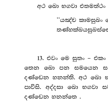
අථ ඛො භගවා එතමත්ථං ව
‘‘යඤ්ච
කාමසුඛං ල
තණ්හක්ඛයසුඛස්
13
. එවං මෙ සුතං – එකං
තෙන ඛො පන සමයෙන සම්බහ
දණ්ඩෙන හනන්ති. අථ ඛො භගව
පාවිසි. අද්දසා ඛො භගවා 
දණ්ඩෙන හනන්තෙ
.