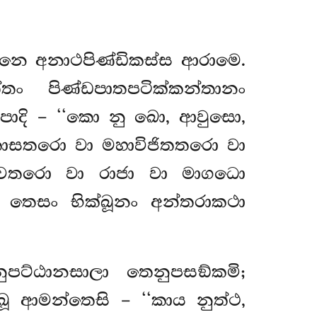
වනෙ අනාථපිණ්ඩිකස්ස ආරාමෙ.
 පිණ්ඩපාතපටික්කන්තානං
පාදි – ‘‘කො නු ඛො, ආවුසො,
ොසතරො වා මහාවිජිතතරො වා
ාවතරො වා රාජා වා මාගධො
 තෙසං භික්ඛූනං අන්තරාකථා
පට්ඨානසාලා තෙනුපසඞ්කමි;
ූ ආමන්තෙසි – ‘‘කාය නුත්ථ,