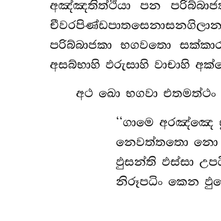
අඤ්ඤතිත්ථියා පන පරිබ්බා
චීවරපිණ්ඩපාතසෙනාසනගිලාන
පරිබ්බාජකා භගවතො සක්කාර
අසබ්භාහි ඵරුසාහි වාචාහි අක
අථ ඛො භගවා එතමත්ථං ව
‘‘ගාමෙ අරඤ්ඤෙ ස
නෙවත්තතො නො 
ඵුසන්ති
ඵස්සා උපධ
නිරූපධිං කෙන ඵුසෙ