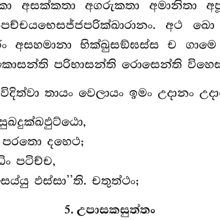
ජකා අසක්කතා අගරුකතා අමානිතා අ
පච්චයභෙසජ්ජපරික්ඛාරානං. අථ ඛො
ං අසහමානා භික්ඛුසඞ්ඝස්ස ච ගාමෙ 
්කොසන්ති පරිභාසන්ති රොසෙන්ති විහෙසන
ිදිත්වා තායං වෙලායං ඉමං උදානං උද
ුඛදුක්ඛඵුට්ඨො,
පරතො දහෙථ;
ිං පටිච්ච,
ය්යු ඵස්සා’’ති. චතුත්ථං;
5. උපාසකසුත්තං