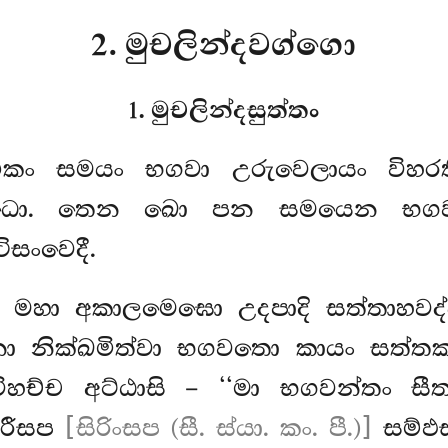
2. මුචලින්දවග්ගො
1. මුචලින්දසුත්තං
කං සමයං භගවා උරුවෙලායං විහරත
්බුද්ධො. තෙන ඛො පන සමයෙන භග
ිසංවෙදී.
මහා අකාලමෙඝො උදපාදි
සත්තාහවද්
 නික්ඛමිත්වා භගවතො කායං සත්තක්ඛත
ිහච්ච අට්ඨාසි – ‘‘මා භගවන්තං ස
රීසප
[සිරිංසප (සී. ස්යා. කං. පී.)]
සම්ඵස