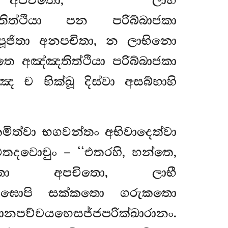
පචිතො, ලාභී
ඤතිත්ථියා පන පරිබ්බාජකා
ූජිතා
අනපචිතා, න ලාභිනො
ෙ අඤ්ඤතිත්ථියා පරිබ්බාජකා
ච භික්ඛූ දිස්වා අසබ්භාහි
මිත්වා භගවන්තං අභිවාදෙත්වා
එතදවොචුං – ‘‘එතරහි, භන්තෙ,
ො අපචිතො, ලාභී
ඛුසඞ්ඝොපි සක්කතො ගරුකතො
පච්චයභෙසජ්ජපරික්ඛාරානං.