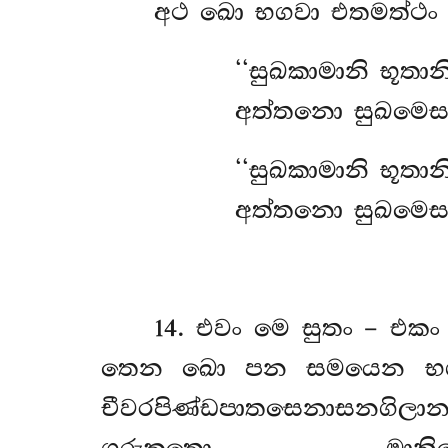
අථ ඛො භගවා එතමත්ථං ව
‘‘සුඛකාමානි භූතා
අත්තනො සුඛමෙස
‘‘සුඛකාමානි භූතා
අත්තනො සුඛමෙසා
14
. එවං මෙ සුතං – එක
තෙන ඛො පන සමයෙන භගවා
චීවරපිණ්ඩපාතසෙනාසනගිල