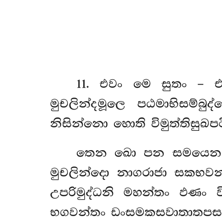
11
. එවං
මෙ සුතං – එ
මුචලින්දමූලෙ පඨමාභිසම
නිසින්නො හොති විමුත්තිසුඛපට
තෙන ඛො පන සමයෙන 
මුචලින්දො නාගරාජා සකභවනා
උපරිමුද්ධනි මහන්තං ඵණං ව
භගවන්තං ඩංසමකසවාතාතපස