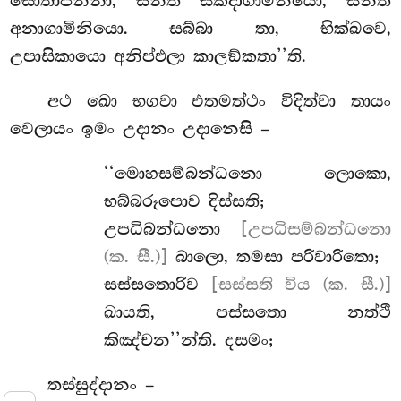
සොතාපන්නා, සන්ති සකදාගාමිනියො, සන්ති
අනාගාමිනියො. සබ්බා තා, භික්ඛවෙ,
උපාසිකායො අනිප්ඵලා කාලඞ්කතා’’ති.
අථ ඛො භගවා එතමත්ථං විදිත්වා තායං
වෙලායං ඉමං උදානං උදානෙසි –
‘‘මොහසම්බන්ධනො ලොකො,
භබ්බරූපොව දිස්සති;
උපධිබන්ධනො
[උපධිසම්බන්ධනො
(ක. සී.)]
බාලො, තමසා පරිවාරිතො;
සස්සතොරිව
[සස්සති විය (ක. සී.)]
ඛායති, පස්සතො නත්ථි
කිඤ්චන’’න්ති. දසමං;
තස්සුද්දානං –