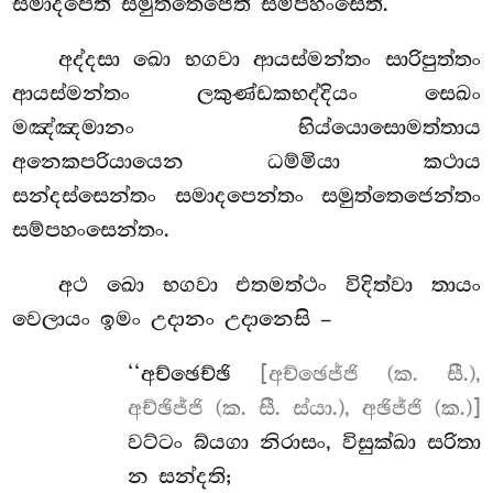
සමාදපෙති සමුත්තෙජෙති සම්පහංසෙති.
අද්දසා
ඛො භගවා ආයස්මන්තං සාරිපුත්තං
ආයස්මන්තං ලකුණ්ඩකභද්දියං සෙඛං
මඤ්ඤමානං භිය්යොසොමත්තාය
අනෙකපරියායෙන ධම්මියා කථාය
සන්දස්සෙන්තං සමාදපෙන්තං සමුත්තෙජෙන්තං
සම්පහංසෙන්තං.
අථ ඛො භගවා
එතමත්ථං විදිත්වා තායං
වෙලායං ඉමං උදානං උදානෙසි –
‘‘අච්ඡෙච්ඡි
[අච්ඡෙජ්ජි (ක. සී.),
අච්ඡිජ්ජි (ක. සී. ස්යා.), අඡිජ්ජි (ක.)]
වට්ටං බ්යගා නිරාසං, විසුක්ඛා සරිතා
න සන්දති;