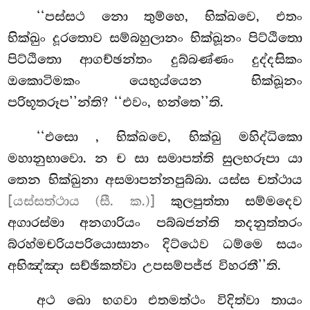
‘‘පස්සථ නො තුම්හෙ, භික්ඛවෙ, එතං
භික්ඛුං දූරතොව සම්බහුලානං භික්ඛූනං පිට්ඨිතො
පිට්ඨිතො ආගච්ඡන්තං දුබ්බණ්ණං දුද්දසිකං
ඔකොටිමකං යෙභුය්යෙන භික්ඛූනං
පරිභූතරූප’’න්ති? ‘‘එවං, භන්තෙ’’ති.
‘‘එසො
, භික්ඛවෙ, භික්ඛු මහිද්ධිකො
මහානුභාවො. න ච සා සමාපත්ති සුලභරූපා යා
තෙන භික්ඛුනා අසමාපන්නපුබ්බා. යස්ස චත්ථාය
[යස්සත්ථාය (සී. ක.)]
කුලපුත්තා සම්මදෙව
අගාරස්මා අනගාරියං පබ්බජන්ති තදනුත්තරං
බ්රහ්මචරියපරියොසානං දිට්ඨෙව ධම්මෙ සයං
අභිඤ්ඤා සච්ඡිකත්වා උපසම්පජ්ජ විහරතී’’ති.
අථ ඛො භගවා එතමත්ථං විදිත්වා තායං