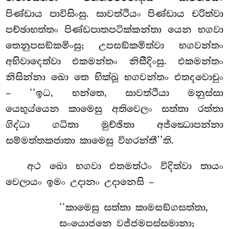
පිණ්ඩාය පාවිසිංසු. සාවත්ථියං පිණ්ඩාය චරිත්වා
පච්ඡාභත්තං පිණ්ඩපාතපටික්කන්තා යෙන භගවා
තෙනුපසඞ්කමිංසු; උපසඞ්කමිත්වා භගවන්තං
අභිවාදෙත්වා එකමන්තං නිසීදිංසු. එකමන්තං
නිසින්නා ඛො තෙ භික්ඛූ භගවන්තං එතදවොචුං
– ‘‘ඉධ, භන්තෙ, සාවත්ථියා මනුස්සා
යෙභුය්යෙන කාමෙසු අතිවෙලං සත්තා රත්තා
ගිද්ධා ගධිතා මුච්ඡිතා අජ්ඣොපන්නා
සම්මත්තකජාතා කාමෙසු විහරන්තී’’ති.
අථ ඛො භගවා එතමත්ථං විදිත්වා තායං
වෙලායං ඉමං උදානං උදානෙසි –
‘‘කාමෙසු සත්තා කාමසඞ්ගසත්තා,
සංයොජනෙ වජ්ජමපස්සමානා;