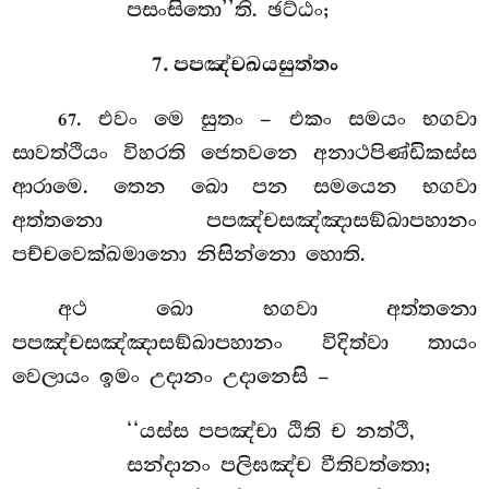
පසංසිතො’’ති. ඡට්ඨං;
7. පපඤ්චඛයසුත්තං
. එවං මෙ සුතං – එකං සමයං භගවා
67
සාවත්ථියං විහරති ජෙතවනෙ අනාථපිණ්ඩිකස්ස
ආරාමෙ. තෙන ඛො පන සමයෙන භගවා
අත්තනො පපඤ්චසඤ්ඤාසඞ්ඛාපහානං
පච්චවෙක්ඛමානො නිසින්නො හොති.
අථ
ඛො භගවා අත්තනො
පපඤ්චසඤ්ඤාසඞ්ඛාපහානං විදිත්වා තායං
වෙලායං ඉමං උදානං උදානෙසි –
‘‘යස්ස පපඤ්චා ඨිති ච නත්ථි,
සන්දානං පලිඝඤ්ච වීතිවත්තො;