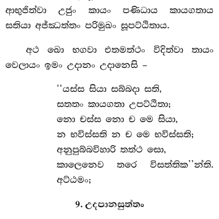
ආභුජිත්වා උජුං කායං පණිධාය කායගතාය
සතියා අජ්ඣත්තං පරිමුඛං සූපට්ඨිතාය.
අථ ඛො භගවා එතමත්ථං විදිත්වා තායං
වෙලායං ඉමං උදානං උදානෙසි –
‘‘යස්ස
සියා සබ්බදා සති,
සතතං කායගතා උපට්ඨිතා;
නො
චස්ස නො ච මෙ සියා,
න භවිස්සති න ච මෙ භවිස්සති;
අනුපුබ්බවිහාරි තත්ථ සො,
කාලෙනෙව තරෙ විසත්තික’’න්ති.
අට්ඨමං;
9. උදපානසුත්තං