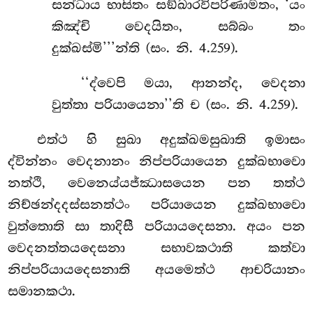
සන්ධාය භාසිතං සඞ්ඛාරවිපරිණාමතං, ‘යං
කිඤ්චි වෙදයිතං, සබ්බං තං
දුක්ඛස්මි’’’න්ති (සං. නි. 4.259).
‘‘ද්වෙපි
මයා, ආනන්ද, වෙදනා
වුත්තා පරියායෙනා’’ති ච (සං. නි. 4.259).
එත්ථ හි සුඛා අදුක්ඛමසුඛාති ඉමාසං
ද්වින්නං වෙදනානං නිප්පරියායෙන දුක්ඛභාවො
නත්ථි, වෙනෙය්යජ්ඣාසයෙන පන තත්ථ
නිච්ඡන්දදස්සනත්ථං පරියායෙන දුක්ඛභාවො
වුත්තොති සා තාදිසී පරියායදෙසනා. අයං පන
වෙදනත්තයදෙසනා සභාවකථාති කත්වා
නිප්පරියායදෙසනාති අයමෙත්ථ ආචරියානං
සමානකථා.