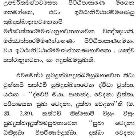
උපචරිතමග්ගවසෙන පිට්ඨිපාසාණෙ මිගෙන
ගතමග්ගො, එවං ඉට්ඨානිට්ඨාරම්මණෙසු
සුඛදුක්ඛානුභවනෙනපි
මජ්ඣත්තාරම්මණානුභවනභාවෙන විඤ්ඤායති.
මජ්ඣත්තාරම්මණග්ගහණං පිට්ඨිපාසාණගමනං
විය ඉට්ඨානිට්ඨාරම්මණග්ගහණාභාවතො
. යඤ්ච
තත්රානුභවනං, සා අදුක්ඛමසුඛාති.
එවමෙත්ථ සුඛදුක්ඛඅදුක්ඛමසුඛභාවෙන තිධා
වුත්තාපි කත්ථචි සුඛදුක්ඛභාවෙන ද්විධා වුත්තා.
යථාහ – ‘‘ද්වෙපි මයා, ආනන්ද, වෙදනා වුත්තා,
පරියායෙන සුඛා වෙදනා, දුක්ඛා වෙදනා’’ති (ම.
නි. 2.89). කත්ථචි තිස්සොපි විසුං විසුං
සුඛදුක්ඛඅදුක්ඛමසුඛභාවෙන ‘‘සුඛා වෙදනා
ඨිතිසුඛා විපරිණාමදුක්ඛා, දුක්ඛා වෙදනා