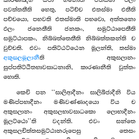
පවත්තතීති හෙතු, පටිච්ච එතස්මා එතීති
පච්චයො, පභවති එතස්මාති පභවො, අත්තනො
ඵලං ජනෙතීති ජනකං, සමුට්ඨාපෙතීති
සමුට්ඨාපකං, නිබ්බත්තෙතීති නිබ්බත්තකන්ති ච
වුච්චති. එවං පතිට්ඨට්ඨෙන මූලන්ති, තස්මා
අකුසලමූලානී
ති අකුසලානං
සුප්පතිට්ඨිතභාවසාධනානි, කාරණානීති වුත්තං
හොති.
කෙචි පන ‘‘සාලිආදීනං සාලිබීජාදීනි විය
මණිප්පභාදීනං මණිවණ්ණාදයො විය ච
අකුසලානං අකුසලභාවසාධකො ලොභාදීනං
මූලට්ඨො’’ති වදන්ති. එවං සන්තෙ
අකුසලචිත්තසමුට්ඨානරූපෙසු තෙසං