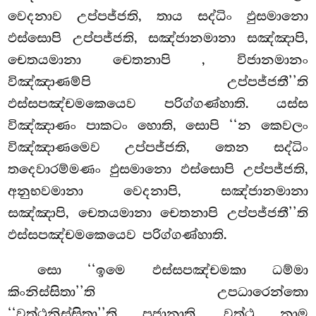
වෙදනාව උප්පජ්ජති, තාය සද්ධිං ඵුසමානො
ඵස්සොපි උප්පජ්ජති, සඤ්ජානමානා සඤ්ඤාපි,
චෙතයමානා චෙතනාපි
, විජානමානං
විඤ්ඤාණම්පි උප්පජ්ජතී’’ති
ඵස්සපඤ්චමකෙයෙව පරිග්ගණ්හාති. යස්ස
විඤ්ඤාණං පාකටං හොති, සොපි ‘‘න කෙවලං
විඤ්ඤාණමෙව උප්පජ්ජති, තෙන සද්ධිං
තදෙවාරම්මණං ඵුසමානො ඵස්සොපි උප්පජ්ජති,
අනුභවමානා වෙදනාපි, සඤ්ජානමානා
සඤ්ඤාපි, චෙතයමානා චෙතනාපි උප්පජ්ජතී’’ති
ඵස්සපඤ්චමකෙයෙව පරිග්ගණ්හාති.
සො ‘‘ඉමෙ ඵස්සපඤ්චමකා ධම්මා
කිංනිස්සිතා’’ති උපධාරෙන්තො
‘‘වත්ථුනිස්සිතා’’ති පජානාති. වත්ථු නාම