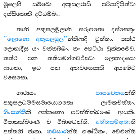
මූලෙහි සබ්බො අකුසලරාසි පරියාදියිත්වා
දස්සිතොති දට්ඨබ්බං.
තානි අකුසලමූලානි සරූපතො දස්සෙතුං
‘‘ලොභො අකුසලමූල’’
න්තිආදි වුත්තං. තත්ථ
ලොභාදීසු යං වත්තබ්බං, තං හෙට්ඨා වුත්තමෙව.
තත්ථ පන තතියමග්ගවජ්ඣා ලොභාදයො
ආගතා, ඉධ පන අනවසෙසාති අයමෙව
විසෙසො.
ගාථායං
පාපචෙතස
න්ති
අකුසලධම්මසමායොගතො ලාමකචිත්තං.
හිංසන්තී
ති අත්තනො පවත්තික්ඛණෙ ආයතිං
විපාකක්ඛණෙ ච විබාධෙන්ති.
අත්තසම්භූතා
ති
අත්තනි ජාතා.
තචසාර
න්ති ගණ්ඨිතං, වෙළුන්ති