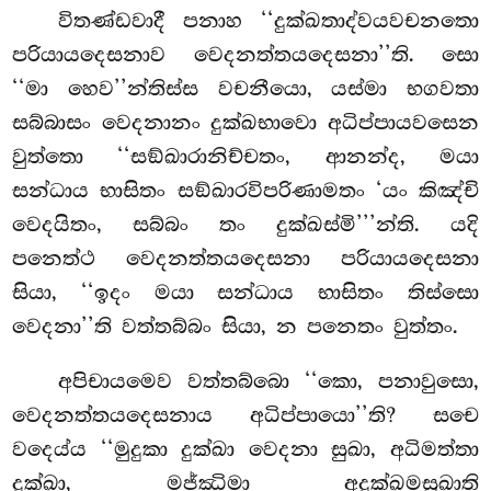
විතණ්ඩවාදී පනාහ ‘‘දුක්ඛතාද්වයවචනතො
පරියායදෙසනාව වෙදනත්තයදෙසනා’’ති. සො
‘‘මා හෙව’’න්තිස්ස වචනීයො, යස්මා භගවතා
සබ්බාසං වෙදනානං දුක්ඛභාවො අධිප්පායවසෙන
වුත්තො ‘‘සඞ්ඛාරානිච්චතං, ආනන්ද, මයා
සන්ධාය භාසිතං සඞ්ඛාරවිපරිණාමතං ‘යං කිඤ්චි
වෙදයිතං, සබ්බං තං දුක්ඛස්මි’’’න්ති. යදි
පනෙත්ථ වෙදනත්තයදෙසනා පරියායදෙසනා
සියා, ‘‘ඉදං මයා සන්ධාය භාසිතං
තිස්සො
වෙදනා’’ති වත්තබ්බං සියා, න පනෙතං වුත්තං.
අපිචායමෙව වත්තබ්බො ‘‘කො, පනාවුසො,
වෙදනත්තයදෙසනාය අධිප්පායො’’ති? සචෙ
වදෙය්ය ‘‘මුදුකා දුක්ඛා වෙදනා සුඛා, අධිමත්තා
දුක්ඛා, මජ්ඣිමා අදුක්ඛමසුඛාති