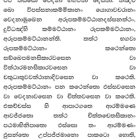
එව තිස්සො වෙදනා භගවතා දෙසිතා. තඤ්ච
ඛො විපස්සනාකම්මිකානං යොගාවචරානං
වෙදනාමුඛෙන අරූපකම්මට්ඨානදස්සනත්ථං.
දුවිධඤ්හි කම්මට්ඨානං රූපකම්මට්ඨානං,
අරූපකම්මට්ඨානන්ති. තත්ථ භගවා
රූපකම්මට්ඨානං කථෙන්තො
සඞ්ඛෙපමනසිකාරවසෙන වා
විත්ථාරමනසිකාරවසෙන වා
චතුධාතුවවත්ථානාදිවසෙන වා කථෙති.
අරූපකම්මට්ඨානං පන කථෙන්තො ඵස්සවසෙන
වා වෙදනාවසෙන වා චිත්තවසෙන වා කථෙති.
එකච්චස්ස හි ආපාථගතෙ ආරම්මණෙ
ආවජ්ජතො තත්ථ චිත්තචෙතසිකානං
පඨමාභිනිපාතො ඵස්සො තං ආරම්මණං
ඵුසන්තො උප්පජ්ජමානො පාකටො හොති,