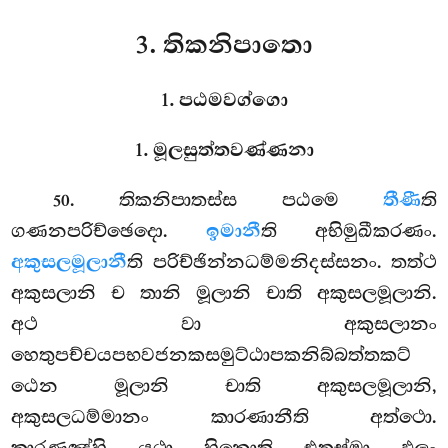
3. තිකනිපාතො
1. පඨමවග්ගො
1. මූලසුත්තවණ්ණනා
. තිකනිපාතස්ස
පඨමෙ
තීණී
ති
50
ගණනපරිච්ඡෙදො.
ඉමානී
ති අභිමුඛීකරණං.
අකුසලමූලානී
ති පරිච්ඡින්නධම්මනිදස්සනං. තත්ථ
අකුසලානි ච තානි මූලානි චාති අකුසලමූලානි.
අථ වා අකුසලානං
හෙතුපච්චයපභවජනකසමුට්ඨාපකනිබ්බත්තකට්
ඨෙන මූලානි චාති අකුසලමූලානි,
අකුසලධම්මානං කාරණානීති අත්ථො.
කාරණඤ්හි යථා හිනොති එතස්මා ඵලං