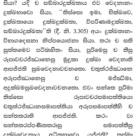
සියා? යදි ච සඞ්ඛාරදුක්ඛතාය එව වෙදනානං
දුක්ඛභාවො සියා, ‘‘තිස්සො ඉමා, භික්ඛවෙ,
දුක්ඛතායො දුක්ඛදුක්ඛතා, විපරිණාමදුක්ඛතා,
සඞ්ඛාරදුක්ඛතා’’ති (දී. නි. 3.305) අයං දුක්ඛතානං
විභාගදෙසනා නිප්පයොජනා සියා. තථා ච සති
සුත්තමෙව පටිබාහිතං සියා, පුරිමෙසු ච තීසු
රූපාවචරජ්ඣානෙසු
මුදුකා දුක්ඛා වෙදනාති
ආපජ්ජති සුඛවෙදනාවචනතො. චතුත්ථජ්ඣානෙ
අරූපජ්ඣානෙසු ච මජ්ඣිමා,
අදුක්ඛමසුඛවෙදනාවචනතො. එවං සන්තෙ පුරිමා
තිස්සො රූපාවචරසමාපත්තියො
චතුත්ථජ්ඣානසමාපත්තියා අරූපසමාපත්තීහි ච
සන්තතරාති
ආපජ්ජති. කථං වා
සන්තතරප්පණීතතරාසු සමාපත්තීසු
දුක්ඛවෙදනාය අධිකභාවො යුජ්ජති? තස්මා