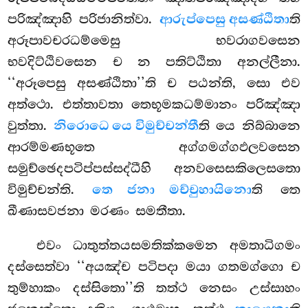
පරිඤ්ඤාහි පරිජානිත්වා.
ආරුප්පෙසු අසණ්ඨිතා
ති
අරූපාවචරධම්මෙසු භවරාගවසෙන
භවදිට්ඨිවසෙන ච න පතිට්ඨිතා අනල්ලීනා.
‘‘අරූපෙසු අසණ්ඨිතා’’ති ච පඨන්ති, සො එව
අත්ථො. එත්තාවතා තෙභූමකධම්මානං පරිඤ්ඤා
වුත්තා.
නිරොධෙ යෙ විමුච්චන්තී
ති යෙ නිබ්බානෙ
ආරම්මණභූතෙ
අග්ගමග්ගඵලවසෙන
සමුච්ඡෙදපටිප්පස්සද්ධීහි අනවසෙසකිලෙසතො
විමුච්චන්ති.
තෙ ජනා මච්චුහායිනො
ති තෙ
ඛීණාසවජනා මරණං සමතීතා.
එවං ධාතුත්තයසමතික්කමෙන අමතාධිගමං
දස්සෙත්වා ‘‘අයඤ්ච පටිපදා මයා ගතමග්ගො ච
තුම්හාකං දස්සිතො’’ති තත්ථ නෙසං උස්සාහං