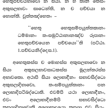
හෙතුපච්චයභාවො න සියා. න හි තානි තෙසං
අකුසලභාවං සාධෙන්ති, න ච පච්චයා න
හොන්ති. වුත්තඤ්හෙතං –
‘‘හෙතූ හෙතුසම්පයුත්තකානං
ධම්මානං තංසමුට්ඨානානඤ්ච රූපානං
හෙතුපච්චයෙන පච්චයො’’ති (පට්ඨා.
1.පච්චයනිද්දෙස.1).
අහෙතුකස්ස
ච මොහස්ස අකුසලභාවො න
සියා අකුසලභාවසාධකස්ස මූලන්තරස්ස
අභාවතො. අථාපි සියා ලොභාදීනං සභාවසිද්ධො
අකුසලාදිභාවො, තංසම්පයුත්තානං පන
ලොභාදිපටිබද්ධොති. එවම්පි යථා ලොභාදීනං,
එවං අලොභාදීනම්පි සභාවසිද්ධො
කුසලාදිභාවොති අලොභාදයො කුසලා එව සියුං,