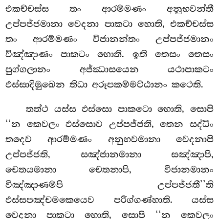
එකච්චස්ස තං ආරම්මණං අනුභවන්තී
උප්පජ්ජමානා වෙදනා පාකටා හොති, එකච්චස්ස
තං ආරම්මණං විජානන්තං උප්පජ්ජමානං
විඤ්ඤාණං පාකටං හොති. ඉති තෙසං තෙසං
පුග්ගලානං අජ්ඣාසයෙන යථාපාකටං
ඵස්සාදිමුඛෙන තිධා අරූපකම්මට්ඨානං කථෙති.
තත්ථ
යස්ස ඵස්සො පාකටො හොති, සොපි
‘‘න කෙවලං ඵස්සොව උප්පජ්ජති, තෙන සද්ධිං
තදෙව ආරම්මණං අනුභවමානා වෙදනාපි
උප්පජ්ජති, සඤ්ජානමානා සඤ්ඤාපි,
චෙතයමානා චෙතනාපි, විජානමානං
විඤ්ඤාණම්පි උප්පජ්ජතී’’ති
ඵස්සපඤ්චමකෙයෙව පරිග්ගණ්හාති. යස්ස
වෙදනා පාකටා හොති, සොපි ‘‘න කෙවලං