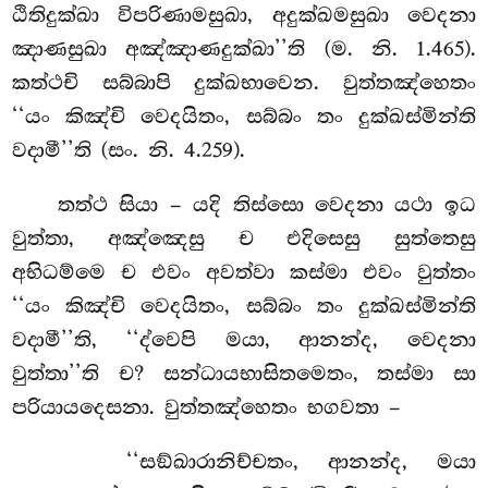
ඨිතිදුක්ඛා විපරිණාමසුඛා, අදුක්ඛමසුඛා වෙදනා
ඤාණසුඛා අඤ්ඤාණදුක්ඛා’’ති (ම. නි. 1.465).
කත්ථචි සබ්බාපි දුක්ඛභාවෙන. වුත්තඤ්හෙතං
‘‘යං කිඤ්චි වෙදයිතං, සබ්බං තං දුක්ඛස්මින්ති
වදාමී’’ති (සං. නි. 4.259).
තත්ථ සියා – යදි තිස්සො වෙදනා යථා ඉධ
වුත්තා, අඤ්ඤෙසු ච එදිසෙසු සුත්තෙසු
අභිධම්මෙ ච එවං අවත්වා කස්මා එවං වුත්තං
‘‘යං කිඤ්චි වෙදයිතං, සබ්බං තං දුක්ඛස්මින්ති
වදාමී’’ති, ‘‘ද්වෙපි මයා, ආනන්ද, වෙදනා
වුත්තා’’ති ච? සන්ධායභාසිතමෙතං, තස්මා සා
පරියායදෙසනා. වුත්තඤ්හෙතං භගවතා –
‘‘සඞ්ඛාරානිච්චතං, ආනන්ද, මයා