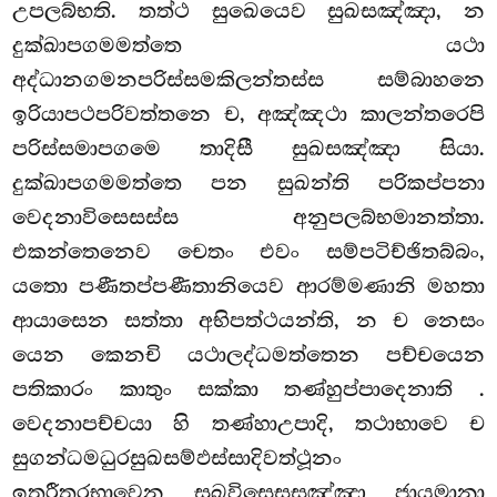
උපලබ්භති. තත්ථ සුඛෙයෙව සුඛසඤ්ඤා, න
දුක්ඛාපගමමත්තෙ යථා
අද්ධානගමනපරිස්සමකිලන්තස්ස සම්බාහනෙ
ඉරියාපථපරිවත්තනෙ ච, අඤ්ඤථා කාලන්තරෙපි
පරිස්සමාපගමෙ තාදිසී සුඛසඤ්ඤා සියා.
දුක්ඛාපගමමත්තෙ පන සුඛන්ති පරිකප්පනා
වෙදනාවිසෙසස්ස අනුපලබ්භමානත්තා.
එකන්තෙනෙව චෙතං එවං සම්පටිච්ඡිතබ්බං,
යතො පණීතප්පණීතානියෙව ආරම්මණානි මහතා
ආයාසෙන සත්තා අභිපත්ථයන්ති, න ච නෙසං
යෙන කෙනචි යථාලද්ධමත්තෙන පච්චයෙන
පතිකාරං කාතුං සක්කා තණ්හුප්පාදෙනාති
.
වෙදනාපච්චයා හි
තණ්හාඋපාදි, තථාභාවෙ ච
සුගන්ධමධුරසුඛසම්ඵස්සාදිවත්ථූනං
ඉතරීතරභාවෙන සුඛවිසෙසසඤ්ඤා ජායමානා