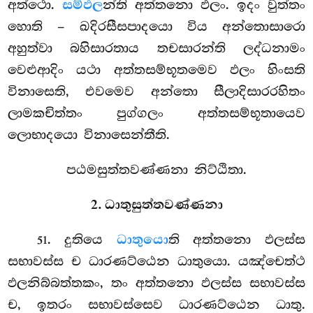
අත්ථො.
සම්ඵල
න්ති අත්තනො ඵලං. ඉදං වුත්තං
හොති – ඛදිරසීසපාදයො විය අන්තොසාරො
අහුත්වා බහිසාරතාය තචසාරන්ති ලද්ධනාමං
වෙළුආදිං යථා අත්තසම්භූතමෙව ඵලං හිංසති
විනාසෙති, එවමෙව අන්තො සීලාදිසාරරහිතං
ලාමකචිත්තං පුග්ගලං අත්තසම්භූතායෙව
ලොභාදයො විනාසෙන්තීති.
පඨමසුත්තවණ්ණනා නිට්ඨිතා.
2. ධාතුසුත්තවණ්ණනා
. දුතියෙ
ධාතුයො
ති අත්තනො ඵලස්ස
51
සභාවස්ස ච ධාරණට්ඨෙන ධාතුයො. යඤ්චෙත්ථ
ඵලනිබ්බත්තකං, තං අත්තනො ඵලස්ස සභාවස්ස
ච, ඉතරං සභාවස්සෙව ධාරණට්ඨෙන ධාතු.