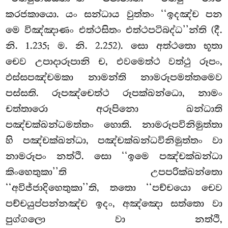
කරජකායො. යං සන්ධාය වුත්තං ‘‘ඉදඤ්ච පන
මෙ විඤ්ඤාණං එත්ථසිතං එත්ථපටිබද්ධ’’න්ති
(දී.
නි. 1.235; ම. නි. 2.252). සො අත්ථතො භූතා
චෙව උපාදාරූපානි ච, එවමෙත්ථ වත්ථු රූපං,
ඵස්සපඤ්චමකා නාමන්ති නාමරූපමත්තමෙව
පස්සති. රූපඤ්චෙත්ථ රූපක්ඛන්ධො, නාමං
චත්තාරො අරූපිනො ඛන්ධාති
පඤ්චක්ඛන්ධමත්තං හොති. නාමරූපවිනිමුත්තා
හි පඤ්චක්ඛන්ධා, පඤ්චක්ඛන්ධවිනිමුත්තං වා
නාමරූපං නත්ථි. සො ‘‘ඉමෙ පඤ්චක්ඛන්ධා
කිංහෙතුකා’’ති උපපරික්ඛන්තො
‘‘අවිජ්ජාදිහෙතුකා’’ති, තතො ‘‘පච්චයො චෙව
පච්චයුප්පන්නඤ්ච ඉදං, අඤ්ඤො සත්තො වා
පුග්ගලො වා නත්ථි,