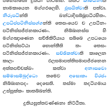
ජනෙන්තො දුතියං ගාථමාහ. තත්ථ
කායෙනා
ති
නාමකායෙන මග්ගඵලෙහි.
ඵුසයිත්වා
ති පත්වා.
නිරූපධි
න්ති ඛන්ධාදිසබ්බූපධිරහිතං.
උපධිප්පටිනිස්සග්ග
න්ති තෙසංයෙව ච උපධීනං
පටිනිස්සජ්ජනකාරණං. නිබ්බානස්ස හි
මග්ගඤාණෙන සච්ඡිකිරියාය සබ්බෙ උපධයො
පටිනිස්සට්ඨා හොන්තීති තං තෙසං
පටිනිස්සජ්ජනකාරණං.
සච්ඡිකත්වා
ති කාලෙන
කාලං ඵලසමාපත්තිසමාපජ්ජනෙන
අත්තපච්චක්ඛං කත්වා
අනාසවො
සම්මාසම්බුද්ධො
තමෙව
අසොකං විරජං
නිබ්බානපදං දෙසෙති. තස්මා තදධිගමාය
උස්සුක්කං කාතබ්බන්ති.
දුතියසුත්තවණ්ණනා නිට්ඨිතා.