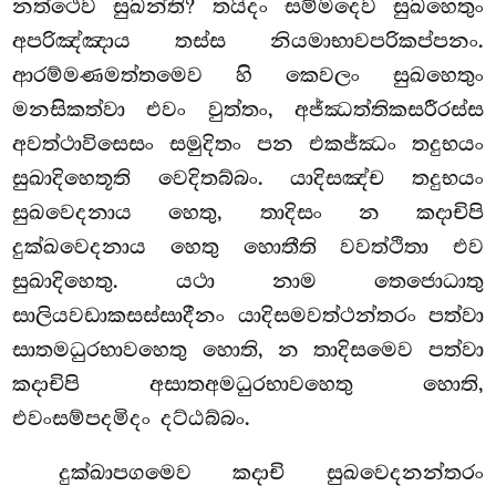
නත්ථෙව සුඛන්ති? තයිදං සම්මදෙව සුඛහෙතුං
අපරිඤ්ඤාය තස්ස නියමාභාවපරිකප්පනං.
ආරම්මණමත්තමෙව හි කෙවලං සුඛහෙතුං
මනසිකත්වා එවං වුත්තං, අජ්ඣත්තිකසරීරස්ස
අවත්ථාවිසෙසං සමුදිතං පන එකජ්ඣං තදුභයං
සුඛාදිහෙතූති වෙදිතබ්බං. යාදිසඤ්ච තදුභයං
සුඛවෙදනාය හෙතු, තාදිසං න කදාචිපි
දුක්ඛවෙදනාය හෙතු හොතීති වවත්ථිතා එව
සුඛාදිහෙතු. යථා නාම තෙජොධාතු
සාලියවඩාකසස්සාදීනං යාදිසමවත්ථන්තරං පත්වා
සාතමධුරභාවහෙතු හොති, න තාදිසමෙව පත්වා
කදාචිපි අසාතඅමධුරභාවහෙතු හොති,
එවංසම්පදමිදං දට්ඨබ්බං.
දුක්ඛාපගමෙව
කදාචි සුඛවෙදනන්තරං