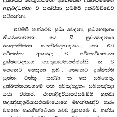
දුක්ඛස්ස හෙතුභාවතො අනෙකෙහි දුක්ඛධම්මෙහි
අනුබද්ධත්තා ච පණ්ඩිතා සුඛම්පි දුක්ඛමිච්චෙව
පටිපන්නා.
එවම්පි නත්ථෙව සුඛා වෙදනා, සුඛහෙතූනං
නියමාභාවතො. යෙ හි සුඛවෙදනාය
හෙතුසම්මතා ඝාසච්ඡාදනාදයො, තෙ එව
අධිමත්තං අකාලෙ ච පටිසෙවියමානා
දුක්ඛවෙදනාය හෙතුභාවමාපජ්ජන්ති. න ච
යෙනෙව හෙතුනා සුඛං, තෙනෙව දුක්ඛන්ති
යුත්තං වත්තුං. තස්මා න තෙ සුඛහෙතූ,
දුක්ඛන්තරාපගමෙ පන අවිඤ්ඤූනං සුඛසඤ්ඤා
යථා චිරතරං ඨානාදිඉරියාපථසමඞ්ගී හුත්වා
තදඤ්ඤඉරියාපථසමායොගෙ මහන්තඤ්ච භාරං
වහතො භාරනික්ඛෙපෙ චෙව වූපසමෙ ච, තස්මා