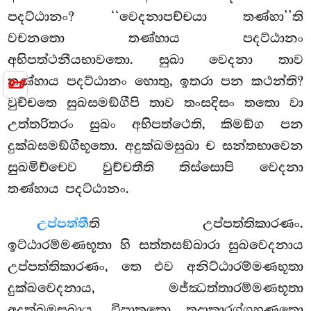
පදට්ඨානං? ‘‘වෙදනාපච්චයා තණ්හා’’ති
වචනතො තණ්හාය පදට්ඨානං
අභිපත්ථනීයභාවතො. සුඛා වෙදනා තාව
📜
තණ්හාය පදට්ඨානං හොතු, ඉතරා පන කථන්ති?
වුච්චතෙ සුඛසමඞ්ගීපි තාව තංසදිසං තතො වා
උත්තරිතරං සුඛං අභිපත්ථෙති, කිමඞ්ග පන
දුක්ඛසමඞ්ගීභූතො. අදුක්ඛමසුඛා ච සන්තභාවෙන
සුඛමිච්චෙව වුච්චතීති තිස්සොපි වෙදනා
තණ්හාය පදට්ඨානං.
උප්පත්තී
ති උප්පත්තිකාරණං.
ඉට්ඨාරම්මණභූතා හි සත්තසඞ්ඛාරා සුඛවෙදනාය
උප්පත්තිකාරණං, තෙ එව අනිට්ඨාරම්මණභූතා
දුක්ඛවෙදනාය, මජ්ඣත්තාරම්මණභූතා
අදුක්ඛමසුඛාය. විපාකතො තදාකාරග්ගහණතො