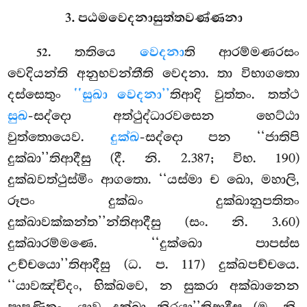
3. පඨමවෙදනාසුත්තවණ්ණනා
. තතියෙ
වෙදනා
ති ආරම්මණරසං
52
වෙදියන්ති අනුභවන්තීති වෙදනා. තා විභාගතො
දස්සෙතුං
‘‘සුඛා වෙදනා’’
තිආදි වුත්තං. තත්ථ
සුඛ
-සද්දො අත්ථුද්ධාරවසෙන හෙට්ඨා
වුත්තොයෙව.
දුක්ඛ
-සද්දො
පන ‘‘ජාතිපි
දුක්ඛා’’තිආදීසු (දී. නි. 2.387; විභ. 190)
දුක්ඛවත්ථුස්මිං ආගතො. ‘‘යස්මා ච ඛො, මහාලි,
රූපං දුක්ඛං දුක්ඛානුපතිතං
දුක්ඛාවක්කන්ත’’න්තිආදීසු (සං. නි. 3.60)
දුක්ඛාරම්මණෙ. ‘‘දුක්ඛො පාපස්ස
උච්චයො’’තිආදීසු (ධ. ප. 117) දුක්ඛපච්චයෙ.
‘‘යාවඤ්චිදං, භික්ඛවෙ, න සුකරා අක්ඛානෙන
පාපුණිතුං, යාව දුක්ඛා නිරයා’’තිආදීසු (ම. නි.