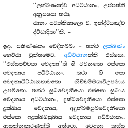
‘‘ලක්ඛණඤ්ච අධිට්ඨානං, උප්පත්ති
අනුසයො තථා;
ඨානං පවත්තිකාලො ච, ඉන්ද්රියඤ්ච
ද්විධාදිතා’’ති. –
ඉදං
පකිණ්ණකං වෙදිතබ්බං – තත්ථ
ලක්ඛණං
හෙට්ඨා වුත්තමෙව.
අධිට්ඨාන
න්ති ඵස්සො.
‘‘ඵස්සපච්චයා වෙදනා’’ති හි වචනතො ඵස්සො
වෙදනාය අධිට්ඨානං. තථා හි සො
වෙදනාධිට්ඨානභාවතො නිච්චම්මගාවීඋපමාය
උපමිතො. තත්ථ සුඛවෙදනීයො ඵස්සො සුඛාය
වෙදනාය අධිට්ඨානං, දුක්ඛවෙදනීයො ඵස්සො
දුක්ඛාය වෙදනාය, අදුක්ඛමසුඛවෙදනීයො
ඵස්සො අදුක්ඛමසුඛාය වෙදනාය අධිට්ඨානං,
ආසන්නකාරණන්ති අත්ථො. වෙදනා කස්ස