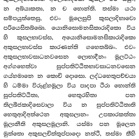
න අබ්යාකතා, න ච හොන්ති. තස්මා යථා
සම්පයුත්තෙසු, එවං මූලෙසුපි කුසලාදිභාවො
පරියෙසිතබ්බො. යොනිසොමනසිකාරාදිකො විය
හි කුසලභාවස්ස, අයොනිසොමනසිකාරාදිකො
අකුසලභාවස්ස කාරණන්ති ගහෙතබ්බං. එවං
අකුසලභාවසාධනවසෙන ලොභාදීනං මූලට්ඨං
අග්ගහෙත්වා සුප්පතිට්ඨිතභාවසාධනවසෙන
ගය්හමානෙ න කොචි දොසො. ලද්ධහෙතුපච්චයා
හි ධම්මා විරූළ්හමූලා විය පාදපා ථිරා හොන්ති
සුප්පතිට්ඨිතා, හෙතුරහිතා පන
තිලබීජකාදිසෙවාලා විය න සුප්පතිට්ඨිතාති
හෙතුආදිඅත්ථෙන අකුසලානං උපකාරකත්තා
මූලානීති අකුසලමූලානි. යස්මා පන මූලෙන
මුත්තො අකුසලචිත්තුප්පාදො නත්ථි, තස්මා තීහි