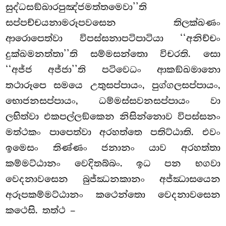
සුද්ධසඞ්ඛාරපුඤ්ජමත්තමෙවා’’ති
සප්පච්චයනාමරූපවසෙන තිලක්ඛණං
ආරොපෙත්වා විපස්සනාපටිපාටියා ‘‘අනිච්චං
දුක්ඛමනත්තා’’ති සම්මසන්තො විචරති. සො
‘‘අජ්ජ අජ්ජා’’ති පටිවෙධං ආකඞ්ඛමානො
තථාරූපෙ සමයෙ උතුසප්පායං, පුග්ගලසප්පායං,
භොජනසප්පායං, ධම්මස්සවනසප්පායං වා
ලභිත්වා එකපල්ලඞ්කෙන නිසින්නොව විපස්සනං
මත්ථකං පාපෙත්වා අරහත්තෙ පතිට්ඨාති. එවං
ඉමෙසං තිණ්ණං ජනානං යාව අරහත්තා
කම්මට්ඨානං වෙදිතබ්බං. ඉධ පන භගවා
වෙදනාවසෙන බුජ්ඣනකානං අජ්ඣාසයෙන
අරූපකම්මට්ඨානං කථෙන්තො වෙදනාවසෙන
කථෙසි. තත්ථ –