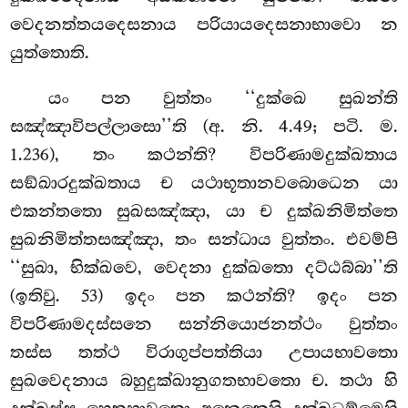
වෙදනත්තයදෙසනාය පරියායදෙසනාභාවො න
යුත්තොති.
යං පන වුත්තං ‘‘දුක්ඛෙ සුඛන්ති
සඤ්ඤාවිපල්ලාසො’’ති (අ. නි. 4.49; පටි. ම.
1.236), තං කථන්ති? විපරිණාමදුක්ඛතාය
සඞ්ඛාරදුක්ඛතාය ච යථාභූතානවබොධෙන යා
එකන්තතො සුඛසඤ්ඤා, යා ච දුක්ඛනිමිත්තෙ
සුඛනිමිත්තසඤ්ඤා, තං සන්ධාය වුත්තං. එවම්පි
‘‘සුඛා, භික්ඛවෙ, වෙදනා දුක්ඛතො දට්ඨබ්බා’’ති
(ඉතිවු. 53) ඉදං පන කථන්ති? ඉදං
පන
විපරිණාමදස්සනෙ සන්නියොජනත්ථං වුත්තං
තස්ස තත්ථ විරාගුප්පත්තියා උපායභාවතො
සුඛවෙදනාය බහුදුක්ඛානුගතභාවතො ච. තථා හි