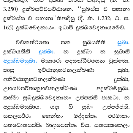
3.250) දුක්ඛපච්චයට්ඨානෙ. ‘‘සුඛස්ස ච පහානා
දුක්ඛස්ස ච පහානා’’තිආදීසු (දී. නි. 1.232; ධ. ස.
165) දුක්ඛවෙදනායං. ඉධාපි දුක්ඛවෙදනායමෙව.
වචනත්ථතො පන සුඛයතීති
සුඛා
.
දුක්ඛයතීති
දුක්ඛා
. න දුක්ඛා න සුඛාති
අදුක්ඛමසුඛා,
මකාරො පදසන්ධිවසෙන වුත්තො.
තාසු ඉට්ඨානුභවනලක්ඛණා සුඛා,
අනිට්ඨානුභවනලක්ඛණා දුක්ඛා,
උභයවිපරීතානුභවනලක්ඛණා අදුක්ඛමසුඛා.
තස්මා සුඛදුක්ඛවෙදනානං උප්පත්ති පාකටා,
න
අදුක්ඛමසුඛාය. යදා හි සුඛං උප්පජ්ජති,
සකලසරීරං
භෙන්තං මද්දන්තං ඵරමානං
සතධොතසප්පිං ඛාදාපෙන්තං විය, සතපාකතෙලං