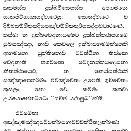
කතමස්ස දුක්ඛවිසෙසස්ස අපගමනෙ
ඝානජිව්හාකායද්වාරෙසු, සොතද්වාරෙ ච
දිබ්බසඞ්ගීතසදිසපඤ්චඞ්ගිකතූරියසද්දාවධාරණෙ.
තස්මා න දුක්ඛවෙදනායමෙව දුක්ඛන්තරාපගමෙ
සුඛසඤ්ඤා, නාපි කෙවලෙ දුක්ඛාපගමමත්තෙති
ආගමතො යුත්තිතොපි වවත්ථිතා තිස්සො
වෙදනාති භගවතො වෙදනත්තයදෙසනා
නීතත්ථායෙව, න නෙය්යත්ථාති
සඤ්ඤාපෙතබ්බං. එවඤ්චෙතං උපෙති, ඉච්චෙතං
කුසලං, නො චෙ, කම්මං කත්වා
උය්යොජෙතබ්බො ‘‘ගච්ඡ යථාසුඛ’’න්ති.
එවමෙතා
අඤ්ඤමඤ්ඤපටිපක්ඛසභාවවවත්ථිතලක්ඛණා