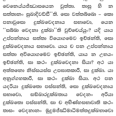
වෙනෙය්යජ්ඣාසයෙන වුත්තා. තාසු හි න
සත්තානං සුඛාදිවඩ්ඪී’’ති. සො වත්තබ්බො – කො
පනාවුසො දුක්ඛවෙදනාය සභාවො, යෙන
‘‘සබ්බා වෙදනා දුක්ඛා’’ති වුච්චෙය්යුං? යදි යාය
උප්පන්නාය සත්තා වියොගමෙව ඉච්ඡන්ති, සො
දුක්ඛවෙදනාය සභාවො. යාය ච පන උප්පන්නාය
සත්තා අවියොගමෙව ඉච්ඡන්ති, යාය න උභයං
ඉච්ඡන්ති, සා කථං දුක්ඛවෙදනා සියා? අථ යා
අත්තනො නිස්සයස්ස උපඝාතකාරී, සා දුක්ඛා. යා
අනුග්ගහකාරී, සා කථං දුක්ඛා සියා. අථ පන
යදරියා දුක්ඛතො පස්සන්ති, සො දුක්ඛවෙදනාය
සභාවො, සඞ්ඛාරදුක්ඛතාය වෙදනං අරියා
දුක්ඛතො පස්සන්ති, සා ච අභිණ්හසභාවාති කථං
තාසං වෙදනානං මුදුමජ්ඣිමාධිමත්තදුක්ඛභාවො