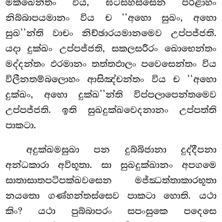
මක්ඛෙන්තං විය, ඝටසහස්සෙන පරිළාහං
නිබ්බාපයමානං විය ච ‘‘අහො සුඛං, අහො
සුඛ’’න්ති වාචං නිච්ඡාරයමානමෙව උප්පජ්ජති.
යදා දුක්ඛං උප්පජ්ජති, සකලසරීරං ඛොභෙන්තං
මද්දන්තං ඵරමානං තත්තඵාලං පවෙසෙන්තං විය
විලීනතම්බලොහං ආසිඤ්චන්තං විය ච ‘‘අහො
දුක්ඛං, අහො දුක්ඛ’’න්ති විප්පලාපෙන්තමෙව
උප්පජ්ජති. ඉති සුඛදුක්ඛවෙදනානං උප්පත්ති
පාකටා.
අදුක්ඛමසුඛා පන දුබ්බිජානා දුද්දීපනා
අන්ධකාරා අවිභූතා. සා සුඛදුක්ඛානං අපගමෙ
සාතාසාතපටිපක්ඛවසෙන මජ්ඣත්තාකාරභූතා
නයතො ගණ්හන්තස්සෙව පාකටා හොති. යථා
කිං? යථා පුබ්බාපරං සපංසුකෙ පදෙසෙ