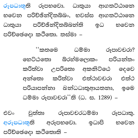
රූපධාතූ
ති
රූපභවො. ධාතුයා ආගතට්ඨානෙ
භවෙන පරිච්ඡින්දිතබ්බං, භවස්ස ආගතට්ඨානෙ
ධාතුයා පරිච්ඡින්දිතබ්බන්ති ඉධ භවෙන
පරිච්ඡෙදො කථිතො. තස්මා –
‘‘කතමෙ
ධම්මා රූපාවචරා?
හෙට්ඨතො බ්රහ්මලොකං පරියන්තං
කරිත්වා උපරිතො අකනිට්ඨෙ දෙවෙ
අන්තො කරිත්වා එත්ථාවචරා එත්ථ
පරියාපන්නා ඛන්ධධාතුආයතනා, ඉමෙ
ධම්මා රූපාවචරා’’ති (ධ. ස. 1289) –
එවං වුත්තා රූපාවචරධම්මා රූපධාතු.
අරූපධාතූ
ති අරූපභවො. ඉධාපි භවෙන
පරිච්ඡෙදො කථිතොති –