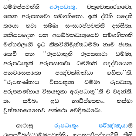
ධම්මප්පවත්ති
අරූපධාතු,
චතුවොකාරභවො,
තෙන අරූපභවො සඞ්ගහිතො. ඉති ද්වීහි පදෙහි
තයො භවා සබ්බා සංසාරප්පවත්ති දස්සිතා.
තතියපදෙන පන අසඞ්ඛතධාතුයෙව සඞ්ගහිතාති
මග්ගඵලානි ඉධ තිකවිනිමුත්තධම්මා නාම ජාතා.
කෙචි පන ‘‘රූපධාතූති රූපසභාවා ධම්මා,
අරූපධාතූති අරූපසභාවා ධම්මාති පදද්වයෙන
අනවසෙසතො පඤ්චක්ඛන්ධා ගහිතා’’ති.
‘‘රූපතණ්හාය විසයභූතා ධම්මා රූපධාතු,
අරූපතණ්හාය විසයභූතා අරූපධාතූ’’ති ච වදන්ති,
තං සබ්බං ඉධ නාධිප්පෙතං. තස්මා
වුත්තනයෙනෙව අත්ථො වෙදිතබ්බො.
ගාථාසු
රූපධාතුං පරිඤ්ඤායා
ති
රූපපටිබද්ධධම්මපවත්තිං ඤාතපරිඤ්ඤාදීහි තීහි