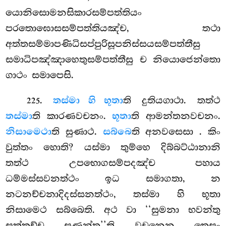
යොනිසොමනසිකාරසම්පත්තියං
පරතොඝොසසම්පත්තියඤ්ච, තථා
අත්තසම්මාපණිධිසප්පුරිසූපනිස්සයසම්පත්තීසු
සමාධිපඤ්ඤාහෙතුසම්පත්තීසු ච නියොජෙන්තො
ගාථං සමාපෙසි.
.
තස්මා හි භූතා
ති දුතියගාථා. තත්ථ
225
තස්මා
ති කාරණවචනං.
භූතා
ති ආමන්තනවචනං.
නිසාමෙථා
ති සුණාථ.
සබ්බෙ
ති අනවසෙසා
. කිං
වුත්තං හොති? යස්මා තුම්හෙ දිබ්බට්ඨානානි
තත්ථ උපභොගසම්පදඤ්ච පහාය
ධම්මස්සවනත්ථං ඉධ සමාගතා, න
නටනච්චනාදිදස්සනත්ථං, තස්මා හි භූතා
නිසාමෙථ සබ්බෙති. අථ වා ‘‘සුමනා භවන්තු
සක්කච්ච සුණන්තූ’’ති වචනෙන තෙසං