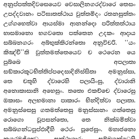
අනුප්පත්තදිවසෙයෙව වෙසාලිනගරද්වාරෙ තෙසං
උපද්දවානං පටිඝාතත්ථාය වුත්තමිදං රතනසුත්තං
උග්ගහෙත්වා ආයස්මා ආනන්දො පරිත්තත්ථාය
භාසමානො භගවතො පත්තෙන උදකං ආදාය
සබ්බනගරං අබ්භුක්කිරන්තො අනුවිචරි. ‘‘යං
කිඤ්චී’’ති වුත්තමත්තෙයෙව ච ථෙරෙන යෙ
පුබ්බෙ අපලාතා
සඞ්කාරකූටභිත්තිප්පදෙසාදිනිස්සිතා අමනුස්සා,
තෙ චතූහි ද්වාරෙහි පලායිංසු, ද්වාරානි
අනොකාසානි අහෙසුං. තතො එකච්චෙ ද්වාරෙසු
ඔකාසං අලභමානා පාකාරං භින්දිත්වා පලාතා.
අමනුස්සෙසු ගතමත්තෙසු මනුස්සානං ගත්තෙසු
රොගො වූපසන්තො, තෙ නික්ඛමිත්වා
සබ්බගන්ධපුප්ඵාදීහි ථෙරං පූජෙසුං. මහාජනො