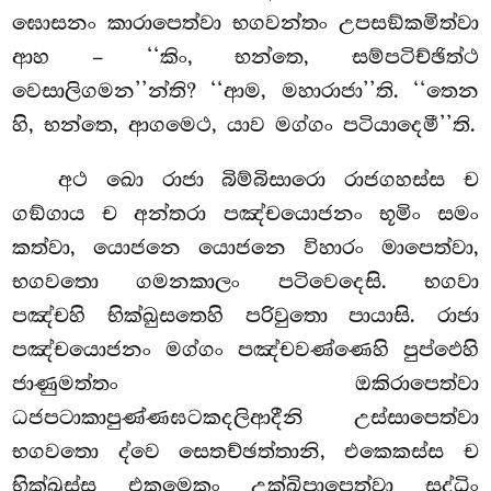
ඝොසනං කාරාපෙත්වා භගවන්තං
උපසඞ්කමිත්වා
ආහ – ‘‘කිං, භන්තෙ, සම්පටිච්ඡිත්ථ
වෙසාලිගමන’’න්ති? ‘‘ආම, මහාරාජා’’ති. ‘‘තෙන
හි, භන්තෙ, ආගමෙථ, යාව මග්ගං පටියාදෙමී’’ති.
අථ ඛො රාජා බිම්බිසාරො රාජගහස්ස ච
ගඞ්ගාය ච අන්තරා පඤ්චයොජනං භූමිං සමං
කත්වා, යොජනෙ යොජනෙ විහාරං මාපෙත්වා,
භගවතො ගමනකාලං පටිවෙදෙසි. භගවා
පඤ්චහි භික්ඛුසතෙහි පරිවුතො පායාසි. රාජා
පඤ්චයොජනං මග්ගං පඤ්චවණ්ණෙහි පුප්ඵෙහි
ජාණුමත්තං ඔකිරාපෙත්වා
ධජපටාකාපුණ්ණඝටකදලිආදීනි උස්සාපෙත්වා
භගවතො ද්වෙ සෙතච්ඡත්තානි, එකෙකස්ස ච
භික්ඛුස්ස එකමෙකං උක්ඛිපාපෙත්වා සද්ධිං