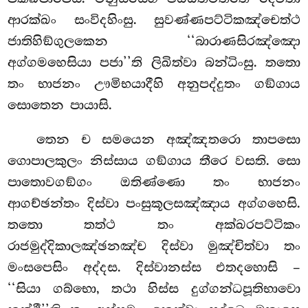
ආරක්ඛං සංවිදහිංසු. සුවණ්ණපට්ටිකඤ්චෙත්ථ
ජාතිහිඞ්ගුලකෙන ‘‘බාරාණසිරඤ්ඤො
අග්ගමහෙසියා පජා’’ති ලිඛිත්වා බන්ධිංසු. තතො
තං භාජනං ඌමිභයාදීහි අනුපද්දුතං ගඞ්ගාය
සොතෙන පායාසි.
තෙන ච සමයෙන අඤ්ඤතරො තාපසො
ගොපාලකුලං නිස්සාය ගඞ්ගාය තීරෙ වසති. සො
පාතොවගඞ්ගං ඔතිණ්ණො තං භාජනං
ආගච්ඡන්තං දිස්වා පංසුකූලසඤ්ඤාය අග්ගහෙසි.
තතො තත්ථ තං අක්ඛරපට්ටිකං
රාජමුද්දිකාලඤ්ඡනඤ්ච දිස්වා මුඤ්චිත්වා තං
මංසපෙසිං අද්දස. දිස්වානස්ස එතදහොසි –
‘‘සියා ගබ්භො, තථා හිස්ස දුග්ගන්ධපූතිභාවො