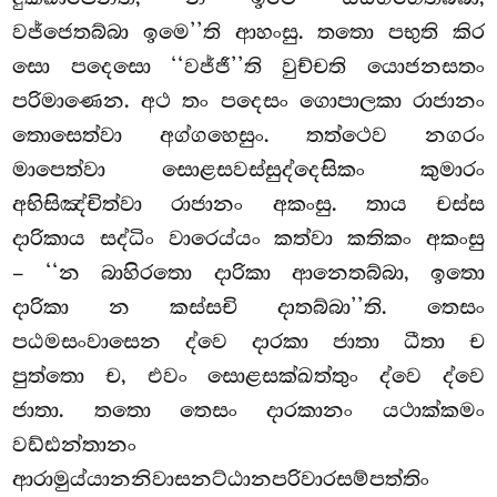
වජ්ජෙතබ්බා ඉමෙ’’ති ආහංසු. තතො පභුති කිර
සො පදෙසො ‘‘වජ්ජී’’ති වුච්චති යොජනසතං
පරිමාණෙන. අථ තං පදෙසං ගොපාලකා රාජානං
තොසෙත්වා අග්ගහෙසුං. තත්ථෙව නගරං
මාපෙත්වා සොළසවස්සුද්දෙසිකං කුමාරං
අභිසිඤ්චිත්වා රාජානං අකංසු. තාය චස්ස
දාරිකාය සද්ධිං වාරෙය්යං කත්වා කතිකං අකංසු
– ‘‘න බාහිරතො දාරිකා ආනෙතබ්බා, ඉතො
දාරිකා න කස්සචි දාතබ්බා’’ති. තෙසං
පඨමසංවාසෙන ද්වෙ දාරකා ජාතා ධීතා ච
පුත්තො ච, එවං සොළසක්ඛත්තුං ද්වෙ ද්වෙ
ජාතා. තතො තෙසං
දාරකානං යථාක්කමං
වඩ්ඪන්තානං
ආරාමුය්යානනිවාසනට්ඨානපරිවාරසම්පත්තිං