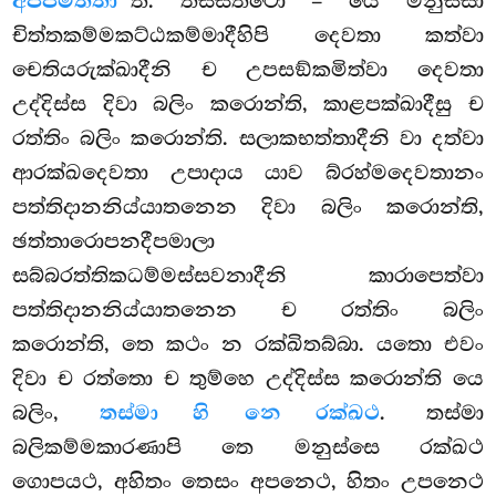
අප්පමත්තා’’
ති. තස්සත්ථො – යෙ මනුස්සා
චිත්තකම්මකට්ඨකම්මාදීහිපි දෙවතා කත්වා
චෙතියරුක්ඛාදීනි
ච උපසඞ්කමිත්වා දෙවතා
උද්දිස්ස දිවා බලිං කරොන්ති, කාළපක්ඛාදීසු ච
රත්තිං බලිං කරොන්ති. සලාකභත්තාදීනි වා දත්වා
ආරක්ඛදෙවතා උපාදාය යාව බ්රහ්මදෙවතානං
පත්තිදානනිය්යාතනෙන දිවා බලිං කරොන්ති,
ඡත්තාරොපනදීපමාලා
සබ්බරත්තිකධම්මස්සවනාදීනි කාරාපෙත්වා
පත්තිදානනිය්යාතනෙන ච රත්තිං බලිං
කරොන්ති, තෙ කථං න රක්ඛිතබ්බා. යතො එවං
දිවා ච රත්තො ච තුම්හෙ උද්දිස්ස කරොන්ති යෙ
බලිං,
තස්මා හි නෙ රක්ඛථ
. තස්මා
බලිකම්මකාරණාපි තෙ මනුස්සෙ රක්ඛථ
ගොපයථ, අහිතං තෙසං අපනෙථ, හිතං උපනෙථ