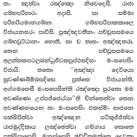
තං ඤත්වා රඤ්ඤො නිවෙදෙසි. රාජා
ගබ්භපරිහාරං අදාසි. සා සම්මා
පරිහරියමානගබ්භා ගබ්භපරිපාකකාලෙ
විජායනඝරං පාවිසි. පුඤ්ඤවතීනං පච්චූසසමයෙ
ගබ්භවුට්ඨානං හොති, සා ච තාසං අඤ්ඤතරා,
තෙන පච්චූසසමයෙ
අලත්තකපටලබන්ධුජීවකපුප්ඵසදිසං මංසපෙසිං
විජායි. තතො ‘‘අඤ්ඤා දෙවියො
සුවණ්ණබිම්බසදිසෙ පුත්තෙ විජායන්ති,
අග්ගමහෙසී මංසපෙසින්ති රඤ්ඤො පුරතො මම
අවණ්ණො උප්පජ්ජෙය්යා’’ති චින්තෙත්වා තෙන
අවණ්ණභයෙන තං මංසපෙසිං එකස්මිං භාජනෙ
පක්ඛිපිත්වා අඤ්ඤෙන පටිකුජ්ජිත්වා
රාජමුද්දිකාය ලඤ්ඡෙත්වා ගඞ්ගාය සොතෙ
පක්ඛිපාපෙසි. මනුස්සෙහි ඡඩ්ඩිතමත්තෙ දෙවතා