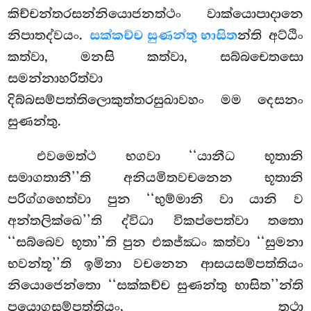
කිච්චන්තරසන්නියොජනත්ථං වාක්යොපාදානෙ
නිපාතද්වයං.
සක්කච්ච සුණන්තු භාසිත
න්ති අට්ඨිං
කත්වා, මනසි කත්වා, සබ්බචෙතසො
සමන්නාහරිත්වා
දිබ්බසම්පත්තිලොකුත්තරසුඛාවහං මම දෙසනං
සුණන්තු.
එවමෙත්ථ භගවා ‘‘යානීධ භූතානි
සමාගතානී’’ති අනියමිතවචනෙන භූතානි
පරිග්ගහෙත්වා පුන ‘‘භුම්මානි වා යානි ව
අන්තලික්ඛෙ’’ති ද්විධා විකප්පෙත්වා තතො
‘‘සබ්බෙව භූතා’’ති පුන එකජ්ඣං කත්වා ‘‘සුමනා
භවන්තූ’’ති ඉමිනා වචනෙන ආසයසම්පත්තියං
නියොජෙන්තො ‘‘සක්කච්ච සුණන්තු භාසිත’’න්ති
පයොගසම්පත්තියං, තථා