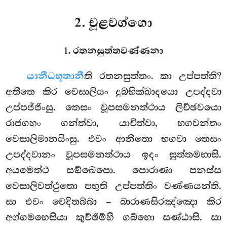
2. චූළවග්ගො
1. රතනසුත්තවණ්ණනා
යානීධ
භූතානී
ති රතනසුත්තං. කා උප්පත්ති?
අතීතෙ කිර වෙසාලියං දුබ්භික්ඛාදයො උපද්දවා
උප්පජ්ජිංසු. තෙසං වූපසමනත්ථාය ලිච්ඡවයො
රාජගහං ගන්ත්වා, යාචිත්වා, භගවන්තං
වෙසාලිමානයිංසු. එවං ආනීතො භගවා තෙසං
උපද්දවානං වූපසමනත්ථාය ඉදං සුත්තමභාසි.
අයමෙත්ථ සඞ්ඛෙපො. පොරාණා පනස්ස
වෙසාලිවත්ථුතො පභුති උප්පත්තිං වණ්ණයන්ති.
සා එවං වෙදිතබ්බා – බාරාණසිරඤ්ඤො කිර
අග්ගමහෙසියා කුච්ඡිම්හි ගබ්භො සණ්ඨාසි. සා