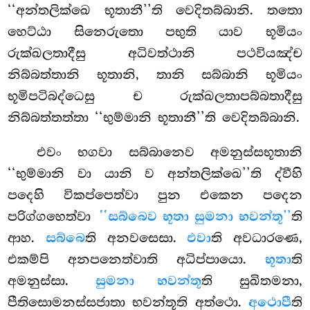
‘‘අන්තලික්ඛෙ භූතානී’’ති වෙදිතබ්බානි. තතො
හෙට්ඨා සිනෙරුතො පභුති යාව භූමියං
රුක්ඛලතාදීසු අධිවත්ථානි පථවියඤ්ච
නිබ්බත්තානි භූතානි, තානි සබ්බානි භූමියං
භූමිපටිබද්ධෙසු ච රුක්ඛලතාපබ්බතාදීසු
නිබ්බත්තත්තා ‘‘භුම්මානි භූතානී’’ති වෙදිතබ්බානි.
එවං භගවා සබ්බානෙව අමනුස්සභූතානි
‘‘භුම්මානි වා යානි ව අන්තලික්ඛෙ’’ති ද්වීහි
පදෙහි විකප්පෙත්වා පුන එකෙන පදෙන
පරිග්ගහෙත්වා
‘‘සබ්බෙව භූතා සුමනා භවන්තූ’’
ති
ආහ.
සබ්බෙ
ති අනවසෙසා.
එවා
ති අවධාරණෙ,
එකම්පි අනපනෙත්වාති අධිප්පායො.
භූතා
ති
අමනුස්සා.
සුමනා භවන්තූ
ති සුඛිතමනා,
පීතිසොමනස්සජාතා භවන්තූති අත්ථො.
අථොපී
ති