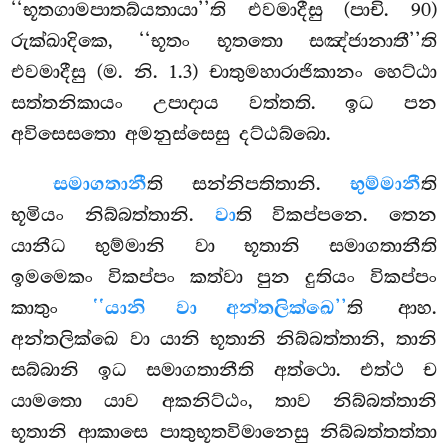
‘‘භූතගාමපාතබ්යතායා’’ති එවමාදීසු (පාචි. 90)
රුක්ඛාදිකෙ, ‘‘භූතං භූතතො සඤ්ජානාතී’’ති
එවමාදීසු (ම. නි. 1.3) චාතුමහාරාජිකානං හෙට්ඨා
සත්තනිකායං උපාදාය වත්තති. ඉධ පන
අවිසෙසතො අමනුස්සෙසු දට්ඨබ්බො.
සමාගතානී
ති
සන්නිපතිතානි.
භුම්මානී
ති
භූමියං නිබ්බත්තානි.
වා
ති විකප්පනෙ. තෙන
යානීධ භුම්මානි වා භූතානි සමාගතානීති
ඉමමෙකං විකප්පං කත්වා පුන දුතියං විකප්පං
කාතුං
‘‘යානි වා අන්තලික්ඛෙ’’
ති ආහ.
අන්තලික්ඛෙ වා යානි භූතානි නිබ්බත්තානි, තානි
සබ්බානි ඉධ සමාගතානීති අත්ථො. එත්ථ ච
යාමතො යාව අකනිට්ඨං, තාව නිබ්බත්තානි
භූතානි ආකාසෙ පාතුභූතවිමානෙසු නිබ්බත්තත්තා