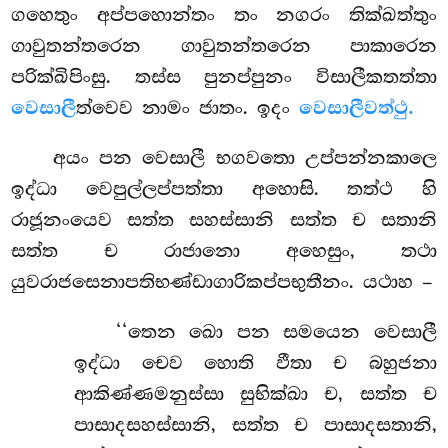
ගහෙතුං අප්පහොන්තං තං නගරං තික්ඛත්තුං
ගාවුතන්තරෙන ගාවුතන්තරෙන පාකාරෙන
පරික්ඛිපිංසු. තස්ස පුනප්පුනං විසාලීකතත්තා
වෙසාලී
ත්වෙව නාමං ජාතං. ඉදං
වෙසාලීවත්ථු.
අයං පන වෙසාලී භගවතො උප්පන්නකාලෙ
ඉද්ධා වෙපුල්ලප්පත්තා අහොසි. තත්ථ හි
රාජූනංයෙව සත්ත සහස්සානි සත්ත ච සතානි
සත්ත ච රාජානො අහෙසුං, තථා
යුවරාජසෙනාපතිභණ්ඩාගාරිකප්පභුතීනං. යථාහ –
‘‘තෙන
ඛො පන සමයෙන වෙසාලී
ඉද්ධා චෙව හොති ඵීතා ච බහුජනා
ආකිණ්ණමනුස්සා සුභික්ඛා ච, සත්ත ච
පාසාදසහස්සානි, සත්ත ච පාසාදසතානි,