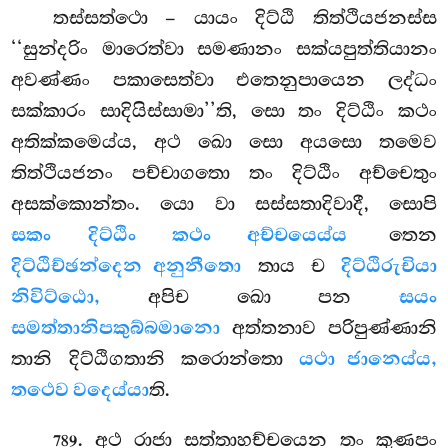
තස්සත්ථො – යායං දිට්ඨි තිත්ථියජනස්ස
‘‘සුන්දරිං මාරෙත්වා සමණානං සක්යපුත්තියානං
අවණ්ණං පකාසෙත්වා එතෙනුපායෙන ලද්ධං
සක්කාරං සාදියිස්සාමා’’ති, සො තං දිට්ඨිං කථං
අතික්කමෙය්ය, අථ ඛො සො අයසො තමෙව
තිත්ථියජනං පච්චාගතො තං දිට්ඨිං අච්චෙතුං
අසක්කොන්තං. යො වා සස්සතාදිවාදී, සොපි
සකං දිට්ඨිං කථං අච්චයෙය්ය
තෙන
දිට්ඨිච්ඡන්දෙන අනුනීතො
තාය ච
දිට්ඨිරුචියා
නිවිට්ඨො,
අපිච ඛො පන
සයං
සමත්තානි
පකුබ්බමානො
අත්තනාව පරිපුණ්ණානි
තානි දිට්ඨිගතානි කරොන්තො
යථා ජානෙය්ය,
තථෙව වදෙය්යා
ති.
. අථ රාජා සත්තාහච්චයෙන තං කුණපං
789