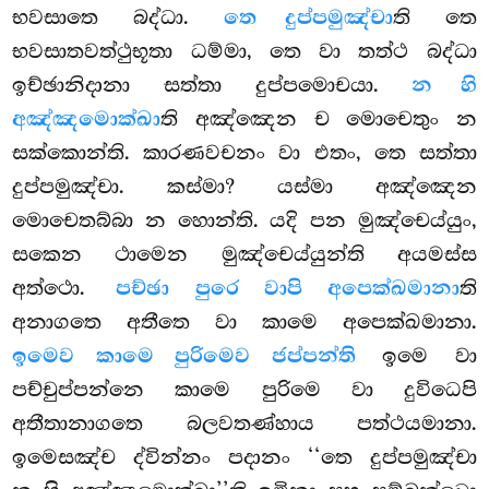
භවසාතෙ බද්ධා.
තෙ දුප්පමුඤ්චා
ති තෙ
භවසාතවත්ථුභූතා
ධම්මා, තෙ වා තත්ථ බද්ධා
ඉච්ඡානිදානා සත්තා දුප්පමොචයා.
න හි
අඤ්ඤමොක්ඛා
ති අඤ්ඤෙන ච මොචෙතුං න
සක්කොන්ති. කාරණවචනං වා එතං, තෙ සත්තා
දුප්පමුඤ්චා. කස්මා? යස්මා අඤ්ඤෙන
මොචෙතබ්බා න හොන්ති. යදි පන මුඤ්චෙය්යුං,
සකෙන ථාමෙන මුඤ්චෙය්යුන්ති අයමස්ස
අත්ථො.
පච්ඡා පුරෙ වාපි අපෙක්ඛමානා
ති
අනාගතෙ අතීතෙ වා කාමෙ අපෙක්ඛමානා.
ඉමෙව කාමෙ පුරිමෙව ජප්පන්ති
ඉමෙ වා
පච්චුප්පන්නෙ කාමෙ පුරිමෙ වා දුවිධෙපි
අතීතානාගතෙ බලවතණ්හාය පත්ථයමානා.
ඉමෙසඤ්ච ද්වින්නං පදානං ‘‘තෙ දුප්පමුඤ්චා