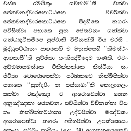
චස්ස රමයිතුං ගච්ඡාමී’’ති වත්වා
ජෙතවනද්වාරකොට්ඨකෙ විචරිත්වා
ජෙතවනද්වාරකොට්ඨකෙ පිදහිතෙ නගරං
පවිසිත්වා පභාතෙ පුන ජෙතවනං ගන්ත්වා
ගන්ධකුටිසමීපෙ පුප්ඵානි විචිනන්තී විය චරති
.
බුද්ධුපට්ඨානං ආගතෙහි ච මනුස්සෙහි ‘‘කිමත්ථං
ආගතාසී’’ති පුච්ඡිතා යංකිඤ්චිදෙව භණති. එවං
අඩ්ඪමාසමත්තෙ වීතික්කන්තෙ තිත්ථියා තං
ජීවිතා වොරොපෙත්වා පරිඛාතටෙ නික්ඛිපිත්වා
පභාතෙ ‘‘සුන්දරිං න පස්සාමා’’ති කොලාහලං
කත්වා රඤ්ඤො ච ආරොචෙත්වා තෙන
අනුඤ්ඤාතා ජෙතවනං පවිසිත්වා විචිනන්තා විය
තං නික්ඛිත්තට්ඨානා උද්ධරිත්වා මඤ්චකං
ආරොපෙත්වා නගරං අභිහරිත්වා උපක්කොසං
අකංසු. සබ්බං පාළියං (උදා. 38) ආගතනයෙනෙව