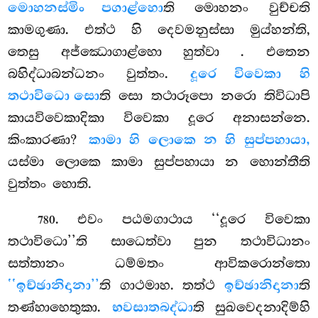
මොහනස්මිං පගාළ්හො
ති මොහනං වුච්චති
කාමගුණා. එත්ථ හි දෙවමනුස්සා මුය්හන්ති,
තෙසු අජ්ඣොගාළ්හො හුත්වා
. එතෙන
බහිද්ධාබන්ධනං වුත්තං.
දූරෙ විවෙකා හි
තථාවිධො සො
ති සො තථාරූපො නරො තිවිධාපි
කායවිවෙකාදිකා විවෙකා දූරෙ අනාසන්නෙ.
කිංකාරණා?
කාමා හි ලොකෙ න හි සුප්පහායා,
යස්මා ලොකෙ කාමා සුප්පහායා න හොන්තීති
වුත්තං හොති.
. එවං පඨමගාථාය ‘‘දූරෙ විවෙකා
780
තථාවිධො’’ති සාධෙත්වා පුන තථාවිධානං
සත්තානං ධම්මතං ආවිකරොන්තො
‘‘ඉච්ඡානිදානා’’
ති ගාථමාහ. තත්ථ
ඉච්ඡානිදානා
ති
තණ්හාහෙතුකා.
භවසාතබද්ධා
ති සුඛවෙදනාදිම්හි