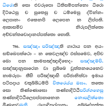
ධීරො
ති සො එවරූපො ධිතිසම්පන්නො ධීරො
දිට්ඨෙසු ච සුතෙසු ච ධම්මෙසු ද්වින්නං
ලෙපානං එකෙනපි ලෙපෙන න ලිප්පති.
ආකාසමිව නිරුපලිත්තො
අච්චන්තවොදානප්පත්තො හොති.
.
සඤ්ඤං පරිඤ්ඤා
ති ගාථාය පන අයං
786
සඞ්ඛෙපත්ථො – න කෙවලඤ්ච
ඵස්සමෙව, අපිච
ඛො පන කාමසඤ්ඤාදිභෙදං
සඤ්ඤම්පි,
සඤ්ඤානුසාරෙන වා පුබ්බෙ වුත්තනයෙනෙව
නාමරූපං තීහි පරිඤ්ඤාහි පරිජානිත්වා ඉමාය
පටිපදාය චතුබ්බිධම්පි
විතරෙය්ය ඔඝං,
තතො
සො තිණ්ණොඝො තණ්හාදිට්ඨි
පරිග්ගහෙසු
තණ්හාදිට්ඨිලෙපප්පහානෙන
නොපලිත්තො
ඛීණාසව
මුනි
රාගාදිසල්ලානං අබ්බූළ්හත්තා