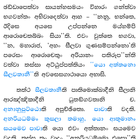
ඡඩ්ඩාපෙත්වා සායන්හසමයං
විහාරං ගන්ත්වා
භගවන්තං අභිවාදෙත්වා ආහ – ‘‘නනු, භන්තෙ,
ඊදිසෙ අයසෙ උප්පන්නෙ මය්හම්පි
ආරොචෙතබ්බං සියා’’ති. එවං වුත්තෙ භගවා,
‘‘න, මහාරාජ, ‘අහං සීලවා ගුණසම්පන්නො’ති
පරෙසං ආරොචෙතුං
අරියානං පතිරූප’’න්ති
වත්වා තස්සා අට්ඨුප්පත්තියං
‘‘යො අත්තනො
සීලවතානී’’
ති අවසෙසගාථායො අභාසි.
තත්ථ
සීලවතානී
ති පාතිමොක්ඛාදීනි සීලානි
ආරඤ්ඤිකාදීනි ධුතඞ්ගවතානි ච.
අනානුපුට්ඨො
ති අපුච්ඡිතො.
පාවා
ති වදති.
අනරියධම්මං කුසලා තමාහු, යො ආතුමානං
සයමෙව පාවා
ති යො එවං අත්තානං සයමෙව
වදති, තස්ස තං වාදං ‘‘අනරියධම්මො එසො’’ති