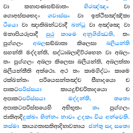
වා කහාපණසඞ්ඛාතං
හිරඤ්ඤං
වා
ගොඅස්සභෙදං
ගවාස්සං
වා ඉත්ථිසඤ්ඤිකා
ථියො
වා ඤාතිබන්ධවාදී
බන්ධූ
වා අඤ්ඤෙ වා
මනාපියරූපාදී
පුථු කාමෙ අනුගිජ්ඣති,
තං
පුග්ගලං
අබල
සඞ්ඛාතා කිලෙසා
බලීයන්ති
සහන්ති මද්දන්ති, සද්ධාබලාදිවිරහෙන වා අබලං
තං පුග්ගලං අබලා කිලෙසා බලීයන්ති, අබලත්තා
බලීයන්තීති අත්ථො. අථ තං කාමගිද්ධං කාමෙ
රක්ඛන්තං
පරියෙසන්තඤ්ච සීහාදයො ච
පාකට
පරිස්සයා
කායදුච්චරිතාදයො ච
අපාකට
පරිස්සයා මද්දන්ති, තතො
අපාකටපරිස්සයෙහි අභිභූතං
තං
පුග්ගලං
ජාතිආදි
දුක්ඛං භින්නං නාවං උදකං විය අන්වෙති.
තස්මා
කායගතාසතිආදිභාවනාය
ජන්තු සදා සතො