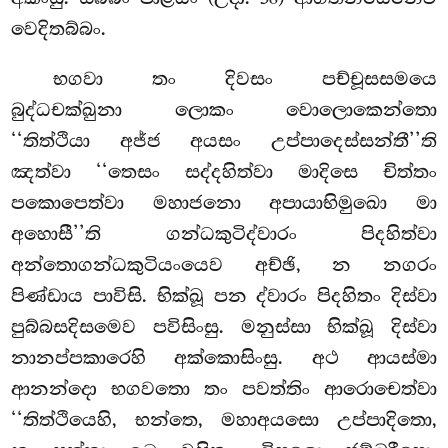
වෙදිතබ්බං.
භගවා තං දිවසං පච්චූසසමයෙ
බුද්ධචක්ඛුනා ලොකං වොලොකෙන්තො
‘‘තිත්ථියා අජ්ජ අයසං උප්පාදෙස්සන්තී’’ති
ඤත්වා ‘‘තෙසං සද්දහිත්වා මාදිසෙ චිත්තං
පකොපෙත්වා මහාජනො අපායාභිමුඛො මා
අහොසී’’ති ගන්ධකුටිද්වාරං පිදහිත්වා
අන්තොගන්ධකුටියංයෙව අච්ඡි, න නගරං
පිණ්ඩාය පාවිසි. භික්ඛූ පන ද්වාරං පිදහිතං දිස්වා
පුබ්බසදිසමෙව පවිසිංසු. මනුස්සා භික්ඛූ දිස්වා
නානප්පකාරෙහි අක්කොසිංසු. අථ ආයස්මා
ආනන්දො භගවතො තං පවත්තිං ආරොචෙත්වා
‘‘තිත්ථියෙහි, භන්තෙ, මහාඅයසො උප්පාදිතො,