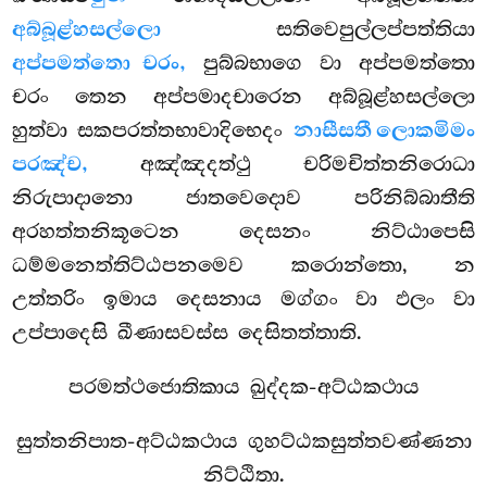
අබ්බූළ්හසල්ලො
සතිවෙපුල්ලප්පත්තියා
අප්පමත්තො චරං,
පුබ්බභාගෙ වා අප්පමත්තො
චරං තෙන අප්පමාදචාරෙන අබ්බූළ්හසල්ලො
හුත්වා සකපරත්තභාවාදිභෙදං
නාසීසතී ලොකමිමං
පරඤ්ච,
අඤ්ඤදත්ථු චරිමචිත්තනිරොධා
නිරුපාදානො ජාතවෙදොව පරිනිබ්බාතීති
අරහත්තනිකූටෙන දෙසනං නිට්ඨාපෙසි
ධම්මනෙත්තිට්ඨපනමෙව කරොන්තො, න
උත්තරිං ඉමාය දෙසනාය මග්ගං වා ඵලං වා
උප්පාදෙසි ඛීණාසවස්ස දෙසිතත්තාති.
පරමත්ථජොතිකාය ඛුද්දක-අට්ඨකථාය
සුත්තනිපාත-අට්ඨකථාය ගුහට්ඨකසුත්තවණ්ණනා
නිට්ඨිතා.