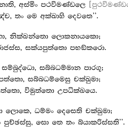
නාති, අස්මිං පථවිමණ්ඩලෙ
[පුථවිමණ්ඩල
තඤ්ච, තං මෙ අක්ඛාහි දෙවතෙ’’.
ම්හා, නික්ඛන්තො ලොකනායකො;
ාජස්ස, සක්යපුත්තො පභඞ්කරො.
 සම්බුද්ධො, සබ්බධම්මාන පාරගූ;
පත්තො, සබ්බධම්මෙසු චක්ඛුමා;
ත්තො, විමුත්තො උපධික්ඛයෙ.
ා ලොකෙ, ධම්මං දෙසෙති චක්ඛුමා;
 පුච්ඡස්සු, සො තෙ තං බ්යාකරිස්සති’’.