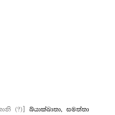
තානි (?)]
බ්යාක්ඛාතා, සමත්තා