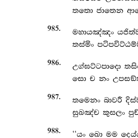
තතො ජාතෙන ආයෙ
985
.
මහායඤ්ඤං යජිත්වා
තස්මිං පටිපවිට්ඨ
986
.
උග්ඝට්ටපාදො ත
සො ච නං උපසඞ්ක
987
.
තමෙනං බාවරී දිස
සුඛඤ්ච කුසලං පුච
988
.
‘‘යං ඛො මම දෙය්ය