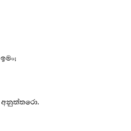
 ඉමං;
 අනුත්තරො.