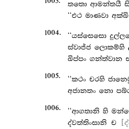
1003
.
තතො
ආමන්තයී ස
‘‘එථ මාණවා අක්ඛ
1004
.
‘‘යස්සෙසො
දුල්
ස්වාජ්ජ ලොකම්හි 
ඛිප්පං ගන්ත්වාන ස
1005
.
‘‘කථං චරහි ජානෙමු
අජානතං නො පබ්රූ
1006
.
‘‘ආගතානි
හි මන්ත
ද්වත්තිංසානි ච
[ද