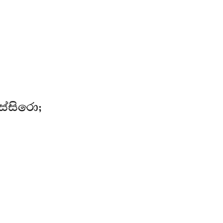
්සිරො;