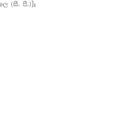
ෙ (සී. පී.)]
;