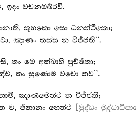
, ඉදං වචනමබ්රවි.
ජානාති, කුහකො සො ධනත්ථිකො;
 වා, ඤාණං තස්ස න විජ්ජති’’.
ි, තං මෙ අක්ඛාහි පුච්ඡිතා;
ාතඤ්ච, තං සුණොම වචො තව’’.
නාමි, ඤාණමෙත්ථ න විජ්ජති;
පාතෙ ච, ජිනානං හෙත්ථ
[මුද්ධං මුද්ධාධි