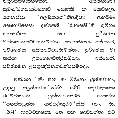
චතුරස්සසොභනොපි අත්තභාවො
සුමණ්ඩිතපසාධිතොව සොභති, න කෙවලො.
තෙනස්සා ‘‘අලඞ්කතෙ’’තිආදිනා
ආහරිමං
සොභාවිසෙසං දස්සෙති, ‘‘ඔභාසසී’’ති ඉමිනා
අනාහරිමං. තථා පුරිමෙන
වත්තමානපච්චයනිමිත්තං සොභාතිසයං දස්සෙති,
පච්ඡිමෙන අතීතපච්චයනිමිත්තං. පුරිමෙන වා
තස්සා උපභොගවත්ථුසම්පදං දස්සෙති,
පච්ඡිමෙන උපභුඤ්ජනකවත්ථුසම්පදං.
එත්ථාහ ‘‘කිං පන තං විමානං යුත්තවාහං,
උදාහු අයුත්තවාහ’’න්ති? යදිපි දෙවලොකෙ
රථවිමානානි යුත්තවාහානිපි හොන්ති
‘‘සහස්සයුත්තං ආජඤ්ඤරථ’’න්ති (සං. නි.
1.264) ආදිවචනතො, තෙ පන දෙවපුත්තා එව