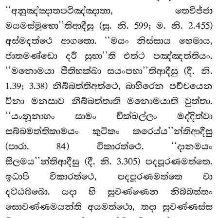
‘‘අනුඤ්ඤාතපටිඤ්ඤාතා, තෙවිජ්ජා
මයමස්මුභො’’තිආදීසු (සු. නි. 599; ම. නි. 2.455)
අස්මදත්ථෙ ආගතො. ‘‘මයං නිස්සාය හෙමාය,
ජාතමණ්ඩො දරී සුභා’’ති එත්ථ පඤ්ඤත්තියං.
‘‘මනොමයා පීතිභක්ඛා සයංපභා’’තිආදීසු (දී. නි.
1.39; 3.38) නිබ්බත්තිඅත්ථෙ, බාහිරෙන පච්චයෙන
විනා මනසාව නිබ්බත්තාති මනොමයාති වුත්තා.
‘‘යංනූනාහං සාමං චික්ඛල්ලං මද්දිත්වා
සබ්බමත්තිකාමයං කුටිකං කරෙය්ය’’න්තිආදීසු
(පාරා. 84) විකාරත්ථෙ. ‘‘දානමයං
සීලමය’’න්තිආදීසු (දී. නි. 3.305) පදපූරණමත්තෙ.
ඉධාපි විකාරත්ථෙ, පදපූරණමත්තෙ වා
දට්ඨබ්බො. යදා හි සුවණ්ණෙන නිබ්බත්තං
සොවණ්ණමයන්ති අයමත්ථො, තදා සුවණ්ණස්ස