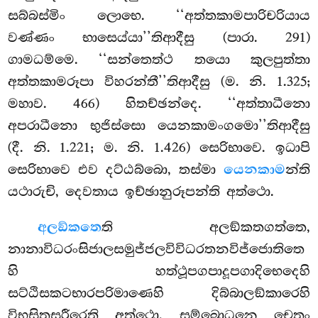
සබ්බස්මිං ලොභෙ. ‘‘අත්තකාමපාරිචරියාය
වණ්ණං භාසෙය්යා’’තිආදීසු (පාරා. 291)
ගාමධම්මෙ. ‘‘සන්තෙත්ථ තයො කුලපුත්තා
අත්තකාමරූපා විහරන්තී’’තිආදීසු (ම. නි. 1.325;
මහාව. 466) හිතච්ඡන්දෙ. ‘‘අත්තාධීනො
අපරාධීනො භුජිස්සො යෙනකාමංගමො’’තිආදීසු
(දී. නි. 1.221; ම. නි. 1.426) සෙරිභාවෙ. ඉධාපි
සෙරිභාවෙ එව දට්ඨබ්බො, තස්මා
යෙනකාම
න්ති
යථාරුචි, දෙවතාය ඉච්ඡානුරූපන්ති අත්ථො.
අලඞ්කතෙ
ති
අලඞ්කතගත්තෙ,
නානාවිධරංසිජාලසමුජ්ජලවිවිධරතනවිජ්ජොතිතෙ
හි හත්ථූපගපාදූපගාදිභෙදෙහි
සට්ඨිසකටභාරපරිමාණෙහි දිබ්බාලඞ්කාරෙහි
විභූසිතසරීරෙති අත්ථො. සම්බොධනෙ චෙතං