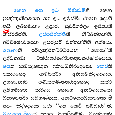
කෙන තෙ ඉධ මිජ්ඣතී
ති කෙන
පුඤ්ඤාතිසයෙන තෙ ඉධ ඉමස්මිං ඨානෙ ඉදානි
තයි ලබ්භමානං උළාරං සුචරිතඵලං ඉජ්ඣති
📜
නිප්ඵජ්ජති.
උප්පජ්ජන්තී
ති නිබ්බත්තන්ති,
අවිච්ඡෙදවසෙන
උපරූපරි වත්තන්තීති අත්ථො.
භොගා
ති පරිභුඤ්ජිතබ්බට්ඨෙන ‘‘භොගා’’ති
ලද්ධනාමා වත්ථාභරණාදිවිත්තූපකරණවිසෙසා.
යෙ
ති සාමඤ්ඤෙන අනියමනිද්දෙසො,
කෙචී
ති
පකාරභෙදං ආමසිත්වා අනියමනිද්දෙසො,
උභයෙනාපි පණීතපණීතතරාදිභෙදෙ තත්ථ
ලබ්භමානෙ තාදිසෙ භොගෙ අනවසෙසතො
බ්යාපෙත්වා සඞ්ගණ්හාති. අනවසෙසබ්යාපකො හි
අයං නිද්දෙසො යථා ‘‘යෙ
කෙචි සඞ්ඛාරා’’ති.
මනසො පියා
ති මනසා පියායිතබ්බා, මනාපියාති