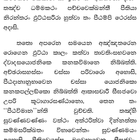
තඤ්ච ධම්මකථං පච්චවෙක්ඛන්තී පීතියා
නිරන්තරං ඵුට්ඨසරීරා හුත්වා තං පීඨම්පි ථෙරස්ස
අදාසි.
තතො අපරෙන සමයෙන අඤ්ඤතරෙන
රොගෙන ඵුට්ඨා කාලං කත්වා තාවතිංසභවනෙ
ද්වාදසයොජනිකෙ කනකවිමානෙ නිබ්බත්ති.
අච්ඡරාසහස්සං චස්සා පරිවාරො අහොසි,
පීඨදානානුභාවෙන චස්සා යොජනිකො
කනකපල්ලඞ්කො නිබ්බත්ති ආකාසචාරී සීඝජවො
උපරි කූටාගාරසණ්ඨානො, තෙන තං
‘‘පීඨවිමාන’’න්ති වුච්චති. තඤ්හි
සුවණ්ණවණ්ණං වත්ථං අත්ථරිත්වා දින්නත්තා
කම්මසරික්ඛතං විභාවෙන්තං සුවණ්ණමයං