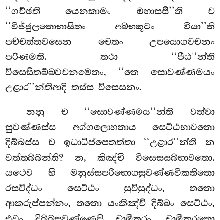
‘‘ගච්ඡති යෙනකාමං ඔභාසසී’’ති ච
‘‘විජ්ජුලතොභාසිතං අබ්භකූටං වියා’’ති
පච්චත්තවසෙන චෙතං උපයොගවචනං
පරිණමති. තථා ‘‘පීඨ’’න්ති
විසෙසිතබ්බවචනමෙතං, ‘‘තෙ සොවණ්ණමයං
උළාර’’න්තිආදි තස්ස විසෙසනං.
නනු ච ‘‘සොවණ්ණමය’’න්ති වත්වා
සුවණ්ණස්ස අග්ගලොහතාය සෙට්ඨභාවතො
දිබ්බස්ස ච ඉධාධිප්පෙතත්තා ‘‘උළාර’’න්ති න
වත්තබ්බන්ති? න, කිඤ්චි විසෙසසබ්භාවතො.
යථෙව හි මනුස්සපරිභොගසුවණ්ණවිකතිතො
රසවිද්ධං සෙට්ඨං සුවිසුද්ධං, තතො
ආකරුප්පන්නං, තතො යංකිඤ්චි දිබ්බං
සෙට්ඨං,
එවං දිබ්බසුවණ්ණෙපි චාමීකරං, චාමීකරතො