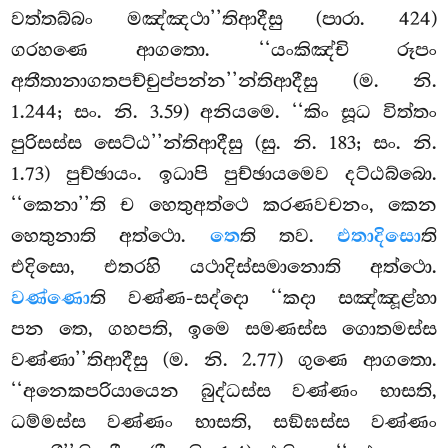
වත්තබ්බං මඤ්ඤථා’’තිආදීසු (පාරා. 424)
ගරහණෙ ආගතො. ‘‘යංකිඤ්චි රූපං
අතීතානාගතපච්චුප්පන්න’’න්තිආදීසු (ම. නි.
1.244; සං. නි. 3.59) අනියමෙ. ‘‘කිං සූධ විත්තං
පුරිසස්ස සෙට්ඨ’’න්තිආදීසු (සු. නි. 183; සං. නි.
1.73) පුච්ඡායං. ඉධාපි පුච්ඡායමෙව දට්ඨබ්බො.
‘‘කෙනා’’ති ච හෙතුඅත්ථෙ කරණවචනං, කෙන
හෙතුනාති අත්ථො.
තෙ
ති තව.
එතාදිසො
ති
එදිසො, එතරහි යථාදිස්සමානොති අත්ථො.
වණ්ණො
ති වණ්ණ-සද්දො ‘‘කදා සඤ්ඤූළ්හා
පන තෙ, ගහපති, ඉමෙ සමණස්ස ගොතමස්ස
වණ්ණා’’තිආදීසු (ම. නි. 2.77) ගුණෙ ආගතො.
‘‘අනෙකපරියායෙන බුද්ධස්ස වණ්ණං භාසති,
ධම්මස්ස වණ්ණං
භාසති, සඞ්ඝස්ස වණ්ණං