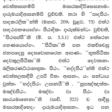
වෙත්තාසනම්පි මසාරකාදිවිසෙසනාමං
දාරුමයාදිආසනම්පි වුච්චති. තථා හි ‘‘පාදපීඨං
පාදකථලික’’න්ති (මහාව. 209; චූළව. 75) එත්ථ
පාදඨපනයොග්ගං පීඨාදිකං දාරුක්ඛන්ධං වුච්චති,
‘‘පීඨසප්පී’’ති (මි. ප. 5.3.1) එත්ථ හත්ථෙන
ගහණයොග්ගං. ‘‘පීඨිකා’’ති පන එකච්චෙසු
ජනපදෙසු දෙසවොහාරෙන ආපණං. ‘‘භූතපීඨිකා
දෙවකුලපීඨිකා’’ති එත්ථ දෙවතානං
බලිකරණට්ඨානභූතං පීඨං. ‘‘භද්දපීඨ’’න්ති එත්ථ
වෙත්තලතාදීහි උපරි වීතං ආසනං, යං සන්ධාය
වුත්තං ‘‘භද්දපීඨං උපානයී’’ති
. ‘‘සුපඤ්ඤත්තං
මඤ්චපීඨං. මඤ්චං වා පීඨං වා
කාරයමානෙනා’’ති (පාචි. 522) ච ආදීසු
මසාරකාදිභෙදං දාරුමයාදිආසනං. ඉධ පන