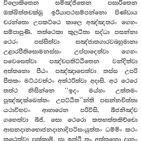
විලොකිතෙන සමිඤ්ජිතෙන පසාරිතෙන
ඔක්ඛිත්තචක්ඛු ඉරියාපථසම්පන්නො පිණ්ඩාය
චරන්තො උපකට්ඨෙ කාලෙ අඤ්ඤතරං ගෙහං
සම්පාපුණි. තත්ථෙකා කුලධීතා සද්ධා පසන්නා
ථෙරං
පස්සිත්වා සඤ්ජාතගාරවබහුමානා
උළාරපීතිසොමනස්සං උප්පාදෙත්වා ගෙහං
පවෙසෙත්වා පඤ්චපතිට්ඨිතෙන වන්දිත්වා
අත්තනො පීඨං පඤ්ඤාපෙත්වා තස්ස උපරි
පීතකං මට්ඨවත්ථං අත්ථරිත්වා අදාසි. අථ ථෙරෙ
තත්ථ නිසින්නෙ ‘‘ඉදං මය්හං උත්තමං
පුඤ්ඤක්ඛෙත්තං උපට්ඨිත’’න්ති පසන්නචිත්තා
යථාවිභවං ආහාරෙන පරිවිසි, බීජනිඤ්ච
ගහෙත්වා බීජි. සො ථෙරො කතභත්තකිච්චො
ආසනදානභොජනදානාදිපටිසංයුත්තං ධම්මිං කථං
කථෙත්වා පක්කාමි. සා ඉත්ථී තං අත්තනො දානං