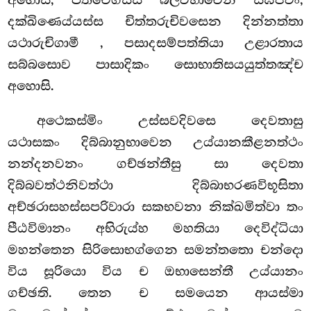
අහොසි, පීතිවෙගස්ස බලවභාවෙන සීඝජවං,
දක්ඛිණෙය්යස්ස චිත්තරුචිවසෙන දින්නත්තා
යථාරුචිගාමී
, පසාදසම්පත්තියා උළාරතාය
සබ්බසොව පාසාදිකං සොභාතිසයයුත්තඤ්ච
අහොසි.
අථෙකස්මිං උස්සවදිවසෙ දෙවතාසු
යථාසකං දිබ්බානුභාවෙන උය්යානකීළනත්ථං
නන්දනවනං ගච්ඡන්තීසු සා දෙවතා
දිබ්බවත්ථනිවත්ථා දිබ්බාභරණවිභූසිතා
අච්ඡරාසහස්සපරිවාරා සකභවනා නික්ඛමිත්වා තං
පීඨවිමානං අභිරුය්හ මහතියා දෙවිද්ධියා
මහන්තෙන සිරිසොභග්ගෙන සමන්තතො චන්දො
විය සූරියො විය ච ඔභාසෙන්තී උය්යානං
ගච්ඡති. තෙන ච සමයෙන ආයස්මා