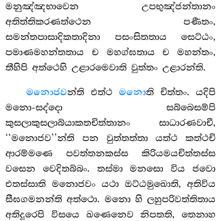
මනුඤ්ඤභාවෙන උපභුඤ්ජන්තානං
අතිත්තිකරණත්ථෙන පණීතං,
සමන්තපාසාදිකතාදිනා පසංසිතතාය සෙට්ඨං,
පමාණමහන්තතාය ච මහග්ඝතාය ච මහන්තං,
තීහිපි අත්ථෙහි උළාරමෙවාති වුත්තං උළාරන්ති.
මනොජව
න්ති
එත්ථ
මනො
ති චිත්තං. යදිපි
මනො-සද්දො සබ්බෙසම්පි
කුසලාකුසලාබ්යාකතචිත්තානං සාධාරණවාචී,
‘‘මනොජව’’න්ති පන වුත්තත්තා යත්ථ කත්ථචි
ආරම්මණෙ පවත්තනකස්ස කිරියමයචිත්තස්ස
වසෙන වෙදිතබ්බං. තස්මා මනසො විය ජවො
එතස්සාති මනොජවං යථා ඔට්ඨමුඛොති, අතිවිය
සීඝගමනන්ති අත්ථො. මනො හි ලහුපරිවත්තිතාය
අතිදූරෙපි විසයෙ ඛණෙනෙව නිපතති, තෙනාහ