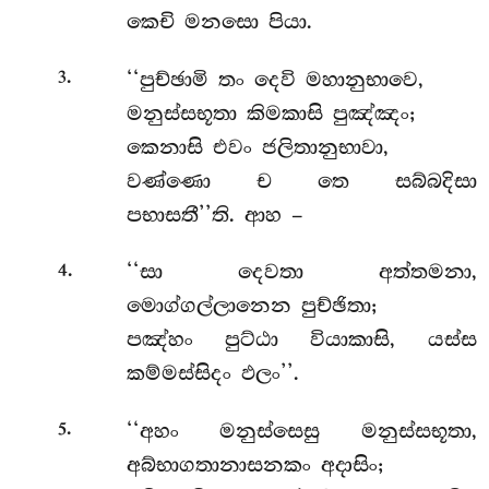
කෙචි මනසො පියා.
.
‘‘පුච්ඡාමි තං දෙවි මහානුභාවෙ,
3
මනුස්සභූතා කිමකාසි පුඤ්ඤං;
කෙනාසි එවං ජලිතානුභාවා,
වණ්ණො ච තෙ සබ්බදිසා
පභාසතී’’ති. ආහ –
.
‘‘සා දෙවතා අත්තමනා,
4
මොග්ගල්ලානෙන පුච්ඡිතා;
පඤ්හං පුට්ඨා වියාකාසි, යස්ස
කම්මස්සිදං ඵලං’’.
.
‘‘අහං මනුස්සෙසු මනුස්සභූතා,
5
අබ්භාගතානාසනකං අදාසිං;