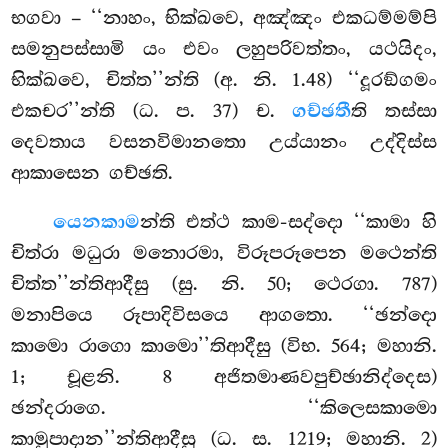
භගවා – ‘‘නාහං, භික්ඛවෙ, අඤ්ඤං එකධම්මම්පි
සමනුපස්සාමි යං එවං ලහුපරිවත්තං, යථයිදං,
භික්ඛවෙ, චිත්ත’’න්ති (අ. නි. 1.48) ‘‘දූරඞ්ගමං
එකචර’’න්ති (ධ. ප. 37) ච.
ගච්ඡතී
ති තස්සා
දෙවතාය වසනවිමානතො උය්යානං උද්දිස්ස
ආකාසෙන ගච්ඡති.
යෙනකාම
න්ති එත්ථ කාම-සද්දො ‘‘කාමා හි
චිත්රා මධුරා මනොරමා, විරූපරූපෙන මථෙන්ති
චිත්ත’’න්තිආදීසු (සු. නි. 50; ථෙරගා. 787)
මනාපියෙ රූපාදිවිසයෙ ආගතො. ‘‘ඡන්දො
කාමො රාගො කාමො’’තිආදීසු (විභ. 564; මහානි.
1; චූළනි. 8 අජිතමාණවපුච්ඡානිද්දෙස)
ඡන්දරාගෙ. ‘‘කිලෙසකාමො
කාමුපාදාන’’න්තිආදීසු (ධ. ස. 1219; මහානි. 2)