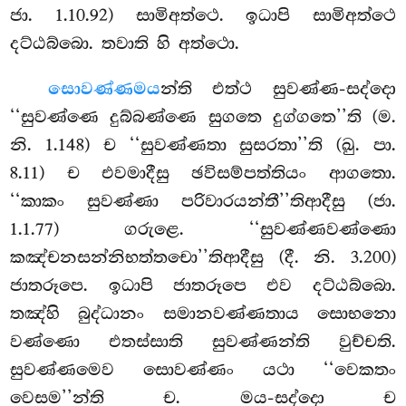
ජා. 1.10.92) සාමිඅත්ථෙ. ඉධාපි සාමිඅත්ථෙ
දට්ඨබ්බො. තවාති හි අත්ථො.
සොවණ්ණමය
න්ති
එත්ථ සුවණ්ණ-සද්දො
‘‘සුවණ්ණෙ දුබ්බණ්ණෙ සුගතෙ දුග්ගතෙ’’ති (ම.
නි. 1.148) ච ‘‘සුවණ්ණතා සුසරතා’’ති (ඛු. පා.
8.11) ච එවමාදීසු ඡවිසම්පත්තියං ආගතො.
‘‘කාකං සුවණ්ණා පරිවාරයන්තී’’තිආදීසු (ජා.
1.1.77) ගරුළෙ. ‘‘සුවණ්ණවණ්ණො
කඤ්චනසන්නිභත්තචො’’තිආදීසු (දී. නි. 3.200)
ජාතරූපෙ. ඉධාපි ජාතරූපෙ එව දට්ඨබ්බො.
තඤ්හි බුද්ධානං සමානවණ්ණතාය සොභනො
වණ්ණො එතස්සාති සුවණ්ණන්ති වුච්චති.
සුවණ්ණමෙව
සොවණ්ණං යථා ‘‘වෙකතං
වෙසම’’න්ති ච. මය-සද්දො ච