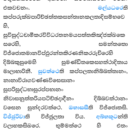
එකවචනං.
මල්යධරෙ
ති
කප්පරුක්ඛපාරිච්ඡත්තකසන්තානකලතාදිසම්භවෙ
හි,
සුවිසුද්ධචාමීකරවිවිධරතනමයපත්තකිඤ්ජක්ඛකෙ
සරෙහි, සමන්තතො
විජ්ජොතමානවිප්ඵුරන්තකිරණනිකරරුචිරෙහි
දිබ්බකුසුමෙහි සුමණ්ඩිතකෙසහත්ථාදිතාය
මාලාභාරිනී.
සුවත්ථෙ
ති කප්පලතානිබ්බත්තානං,
නානාවිරාගවණ්ණවිසෙසානං
සුපරිසුද්ධභාසුරප්පභානං
නිවාසනුත්තරියපටිච්ඡදාදීනං දිබ්බවත්ථානං
වසෙන
සුන්දරවත්ථෙ.
ඔභාසසී
ති විජ්ජොතසි.
විජ්ජුරිවා
ති විජ්ජුලතා විය.
අබ්භකූට
න්ති
වලාහකසිඛරෙ. භුම්මත්ථෙ හි එතං