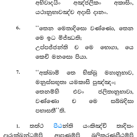
අභිවාදයිං අඤ්ජලිකං අකාසිං,
යථානුභාවඤ්ච අදාසි දානං.
.
‘‘තෙන මෙතාදිසො වණ්ණො, තෙන
6
මෙ ඉධ මිජ්ඣති;
උප්පජ්ජන්ති ච මෙ භොගා, යෙ
කෙචි මනසො පියා.
.
‘‘අක්ඛාමි
තෙ භික්ඛු මහානුභාව,
7
මනුස්සභූතා යමකාසි පුඤ්ඤං;
තෙනම්හි එවං ජලිතානුභාවා,
වණ්ණො ච මෙ සබ්බදිසා
පභාසතී’’ති.
. තත්ථ
පීඨ
න්ති යංකිඤ්චි තාදිසං
1
දාරුක්ඛන්ධම්පි ආපණම්පි බලිකරණපීඨම්පි