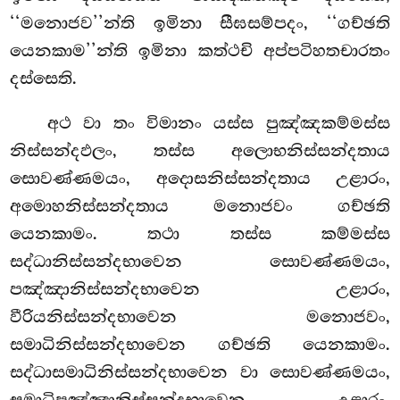
‘‘මනොජව’’න්ති ඉමිනා සීඝසම්පදං, ‘‘ගච්ඡති
යෙනකාම’’න්ති ඉමිනා කත්ථචි අප්පටිහතචාරතං
දස්සෙති.
අථ වා තං විමානං යස්ස පුඤ්ඤකම්මස්ස
නිස්සන්දඵලං, තස්ස අලොභනිස්සන්දතාය
සොවණ්ණමයං, අදොසනිස්සන්දතාය උළාරං,
අමොහනිස්සන්දතාය මනොජවං ගච්ඡති
යෙනකාමං. තථා තස්ස කම්මස්ස
සද්ධානිස්සන්දභාවෙන සොවණ්ණමයං,
පඤ්ඤානිස්සන්දභාවෙන උළාරං,
වීරියනිස්සන්දභාවෙන මනොජවං,
සමාධිනිස්සන්දභාවෙන ගච්ඡති යෙනකාමං.
සද්ධාසමාධිනිස්සන්දභාවෙන වා සොවණ්ණමයං,
සමාධිපඤ්ඤානිස්සන්දභාවෙන උළාරං,