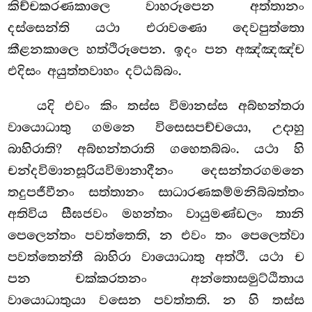
කිච්චකරණකාලෙ වාහරූපෙන අත්තානං
දස්සෙන්ති යථා එරාවණො දෙවපුත්තො
කීළනකාලෙ හත්ථිරූපෙන. ඉදං පන අඤ්ඤඤ්ච
එදිසං අයුත්තවාහං දට්ඨබ්බං.
යදි එවං කිං තස්ස විමානස්ස අබ්භන්තරා
වායොධාතු ගමනෙ විසෙසපච්චයො, උදාහු
බාහිරාති? අබ්භන්තරාති ගහෙතබ්බං. යථා හි
චන්දවිමානසූරියවිමානාදීනං දෙසන්තරගමනෙ
තදුපජීවීනං සත්තානං සාධාරණකම්මනිබ්බත්තං
අතිවිය සීඝජවං මහන්තං වායුමණ්ඩලං තානි
පෙලෙන්තං පවත්තෙති, න එවං තං පෙලෙත්වා
පවත්තෙන්තී බාහිරා වායොධාතු අත්ථි. යථා ච
පන චක්කරතනං අන්තොසමුට්ඨිතාය
වායොධාතුයා වසෙන පවත්තති. න හි තස්ස