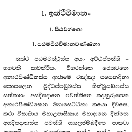
1. ඉත්ථිවිමානං
1. පීඨවග්ගො
1. පඨමපීඨවිමානවණ්ණනා
තත්ථ
පඨමවත්ථුස්ස අයං අට්ඨුප්පත්ති –
භගවති සාවත්ථියං විහරන්තෙ ජෙතවනෙ
අනාථපිණ්ඩිකස්ස ආරාමෙ රඤ්ඤා පසෙනදිනා
කොසලෙන බුද්ධප්පමුඛස්ස භික්ඛුසඞ්ඝස්ස
සත්තාහං අසදිසදානෙ පවත්තිතෙ තදනුරූපෙන
අනාථපිණ්ඩිකෙන මහාසෙට්ඨිනා තයො දිවසෙ,
තථා විසාඛාය මහාඋපාසිකාය මහාදානෙ දින්නෙ
අසදිසදානස්ස පවත්ති සකලජම්බුදීපෙ පාකටා
අහොසි. අථ මහාජනො තත්ථ තත්ථ කථං