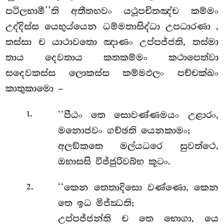
පටිලභාමී’’ති අතීතභවං යථූපචිතඤ්ච කම්මං
උද්දිස්ස යෙභුය්යෙන ධම්මතාසිද්ධා උපධාරණා
,
තස්සා ච යාථාවතො ඤාණං උප්පජ්ජති, තස්මා
තාය දෙවතාය කතකම්මං කථාපෙත්වා
සදෙවකස්ස ලොකස්ස කම්මඵලං පච්චක්ඛං
කාතුකාමො –
.
‘‘පීඨං තෙ සොවණ්ණමයං උළාරං,
1
මනොජවං ගච්ඡති යෙනකාමං;
අලඞ්කතෙ
මල්යධරෙ සුවත්ථෙ,
ඔභාසසි විජ්ජුරිවබ්භ කූටං.
.
‘‘කෙන තෙතාදිසො වණ්ණො, කෙන
2
තෙ ඉධ මිජ්ඣති;
උප්පජ්ජන්ති ච තෙ භොගා, යෙ