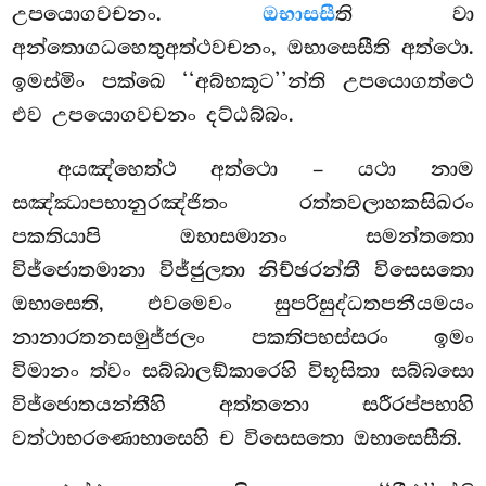
උපයොගවචනං.
ඔභාසසී
ති වා
අන්තොගධහෙතුඅත්ථවචනං, ඔභාසෙසීති අත්ථො.
ඉමස්මිං පක්ඛෙ ‘‘අබ්භකූට’’න්ති උපයොගත්ථෙ
එව උපයොගවචනං දට්ඨබ්බං.
අයඤ්හෙත්ථ අත්ථො – යථා නාම
සඤ්ඣාපභානුරඤ්ජිතං රත්තවලාහකසිඛරං
පකතියාපි ඔභාසමානං සමන්තතො
විජ්ජොතමානා විජ්ජුලතා නිච්ඡරන්තී විසෙසතො
ඔභාසෙති, එවමෙවං සුපරිසුද්ධතපනීයමයං
නානාරතනසමුජ්ජලං පකතිපභස්සරං ඉමං
විමානං ත්වං සබ්බාලඞ්කාරෙහි විභූසිතා සබ්බසො
විජ්ජොතයන්තීහි අත්තනො සරීරප්පභාහි
වත්ථාභරණොභාසෙහි ච විසෙසතො ඔභාසෙසීති.