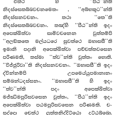
එත්ථ හි ‘‘පීඨ’’න්ති
නිදස්සෙතබ්බවචනමෙතං
, ‘‘අබ්භකූට’’න්ති
නිදස්සනවචනං. තථා ‘‘තෙ’’ති
නිදස්සෙතබ්බවචනං. තඤ්හි ‘‘පීඨ’’න්ති ඉදං
අපෙක්ඛිත්වා සාමිවචනෙන වුත්තම්පි
‘‘අලඞ්කතෙ මල්යධරෙ සුවත්ථෙ ඔභාසසී’’ති
ඉමානි පදානි අපෙක්ඛිත්වා පච්චත්තවසෙන
පරිණමති, තස්මා ‘‘ත්ව’’න්ති වුත්තං හොති.
‘‘විජ්ජුරිවා’’ති නිදස්සනවචනං. ‘‘ඔභාසසී’’ති ඉදං
ද්වින්නම්පි උපමෙය්යුපමානානං
සම්බන්ධදස්සනං. ‘‘ඔභාසසී’’ති හි ඉදං
‘‘ත්ව’’න්ති පදං අපෙක්ඛිත්වා
මජ්ඣිමපුරිසවසෙන වුත්තං, ‘‘පීඨ’’න්ති ඉදං
අපෙක්ඛිත්වා පඨමපුරිසවසෙන පරිණමති. ච-
සද්දො චෙත්ථ ලුත්තනිද්දිට්ඨො දට්ඨබ්බො.