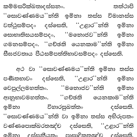
කම්මසරික්ඛතාදස්සනං. තත්ථාපි
‘‘සොවණ්ණමය’’න්ති ඉමිනා තස්ස විමානස්ස
වත්ථුසම්පදං දස්සෙති, ‘‘උළාර’’න්ති ඉමිනා
සොභාතිසයසම්පදං, ‘‘මනොජව’’න්ති ඉමිනා
ගමනසම්පදං. ‘‘ගච්ඡති යෙනකාම’’න්ති ඉමිනා
සීඝජවතාය පීඨසම්පත්තිභාවසම්පදං දස්සෙති.
අථ වා ‘‘සොවණ්ණමය’’න්ති ඉමිනා තස්ස
පණීතභාවං දස්සෙති, ‘‘උළාර’’න්ති ඉමිනා
වෙපුල්ලමහත්තං. ‘‘මනොජව’’න්ති ඉමිනා
ආනුභාවමහත්තං. ‘‘ගච්ඡති යෙනකාම’’න්ති
ඉමිනා විහාරසුඛත්තං දස්සෙති.
‘‘සොවණ්ණමය’’න්ති වා ඉමිනා තස්ස අභිරූපතං
වණ්ණපොක්ඛරතඤ්ච දස්සෙති, ‘‘උළාර’’න්ති
ඉමිනා දස්සනීයතං පාසාදිකතඤ්ච දස්සෙති,