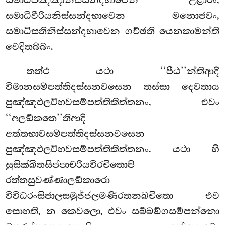
සමාධිවීරියනිස්සන්දභාවෙන මනොජවං,
සමාධිසතිනිස්සන්දභාවෙන ගච්ඡති යෙනකාමන්ති
වෙදිතබ්බං.
තත්ථ
යථා ‘‘පීඨ’’න්තිආදි
විමානසම්පත්තිදස්සනවසෙන තස්සා දෙවතාය
පුඤ්ඤඵලවිභවසම්පත්තිකිත්තනං, එවං
‘‘අලඞ්කතෙ’’තිආදි
අත්තභාවසම්පත්තිදස්සනවසෙන
පුඤ්ඤඵලවිභවසම්පත්තිකිත්තනං. යථා හි
සුසික්ඛිතසිප්පාචරියවිරචිතොපි
රත්තසුවණ්ණාලඞ්කාරො
විවිධරංසිජාලසමුජ්ජලමණිරතනඛචිතො එව
සොභති, න කෙවලො, එවං සබ්බඞ්ගසම්පන්නො