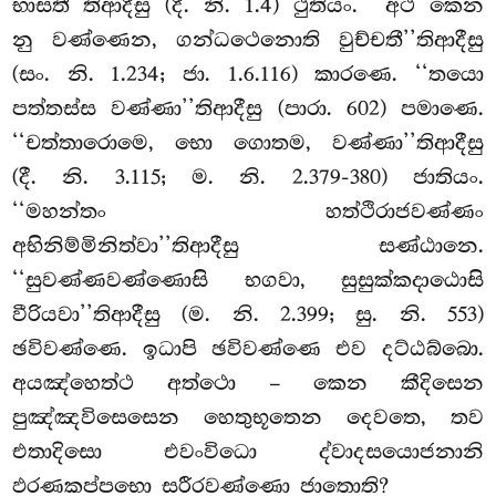
භාසතී’’තිආදීසු (දී. නි. 1.4) ථුතියං. ‘‘අථ කෙන
නු වණ්ණෙන, ගන්ධථෙනොති වුච්චතී’’තිආදීසු
(සං. නි. 1.234; ජා. 1.6.116) කාරණෙ. ‘‘තයො
පත්තස්ස වණ්ණා’’තිආදීසු (පාරා. 602) පමාණෙ.
‘‘චත්තාරොමෙ, භො ගොතම, වණ්ණා’’තිආදීසු
(දී. නි. 3.115; ම. නි. 2.379-380) ජාතියං.
‘‘මහන්තං හත්ථිරාජවණ්ණං
අභිනිම්මිනිත්වා’’තිආදීසු සණ්ඨානෙ.
‘‘සුවණ්ණවණ්ණොසි භගවා, සුසුක්කදාඨොසි
වීරියවා’’තිආදීසු (ම. නි. 2.399; සු. නි. 553)
ඡවිවණ්ණෙ. ඉධාපි ඡවිවණ්ණෙ එව දට්ඨබ්බො.
අයඤ්හෙත්ථ අත්ථො – කෙන කීදිසෙන
පුඤ්ඤවිසෙසෙන හෙතුභූතෙන දෙවතෙ, තව
එතාදිසො එවංවිධො ද්වාදසයොජනානි
ඵරණකප්පභො සරීරවණ්ණො ජාතොති?