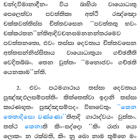
චන්දවිමානාදීනං විය බාහිරා වායොධාතු
පෙලෙත්වා පවත්තිකා අත්ථි රඤ්ඤො
චක්කවත්තිස්ස චිත්තවසෙන ‘‘පවත්තතු භවං
චක්කරතන’’න්තිආදිවචනසමනනන්තරමෙව
පවත්තනතො, එවං තස්සා දෙවතාය චිත්තවසෙන
අත්තසන්නිස්සිතාය වායොධාතුයා ගච්ඡතීති
වෙදිතබ්බං. තෙන වුත්තං ‘‘මනොජවං ගච්ඡති
යෙනකාම’’න්ති.
. එවං
පඨමගාථාය තස්සා දෙවතාය
2
පුඤ්ඤඵලසම්පත්තිං කිත්තෙත්වා ඉදානි තස්සා
කාරණභූතං පුඤ්ඤසම්පදං විභාවෙතුං
‘‘කෙන
තෙතාදිසො වණ්ණො’’
තිආදි ගාථාද්වයං වුත්තං.
තත්ථ
කෙනා
ති කිං-සද්දො ‘‘කිං රාජා යො
ලොකං න රක්ඛති, කිං නු ඛො නාම තුම්හෙ මං