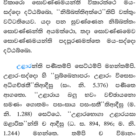
විකාරො සොවණ්ණමයන්ති විකාරත්ථෙ මය-
සද්දො දට්ඨබ්බො, ‘‘නිබ්බත්තිඅත්ථෙ’’තිපි වත්තුං
වට්ටතියෙව. යදා පන සුවණ්ණෙන නිබ්බත්තං
සොවණ්ණන්ති අයමත්ථො, තදා සොවණ්ණමෙව
සොවණ්ණමයන්ති පදපූරණමත්තෙ මය-සද්දො
දට්ඨබ්බො.
උළාර
න්ති පණීතම්පි සෙට්ඨම්පි මහන්තම්පි.
උළාර-සද්දො හි ‘‘පුබ්බෙනාපරං උළාරං විසෙසං
අධිගච්ඡතී’’තිආදීසු (සං. නි. 5.376) පණීතෙ
ආගතො. ‘‘උළාරාය ඛලු භවං වච්ඡායනො
සමණං ගොතමං පසංසාය පසංසතී’’තිආදීසු (ම.
නි. 1.288) සෙට්ඨෙ. ‘‘උළාරභොගා උළාරයසා
ඔළාරික’’න්ති ච
ආදීසු (ධ. ස. 894, 896; ම. නි.
1.244) මහන්තෙ. තම්පි ච විමානං