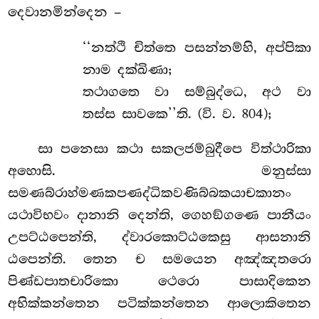
දෙවානමින්දෙන –
‘‘නත්ථි චිත්තෙ පසන්නම්හි, අප්පිකා
නාම දක්ඛිණා;
තථාගතෙ වා සම්බුද්ධෙ, අථ වා
තස්ස සාවකෙ’’ති. (වි. ව. 804);
සා පනෙසා කථා සකලජම්බුදීපෙ විත්ථාරිකා
අහොසි. මනුස්සා
සමණබ්රාහ්මණකපණද්ධිකවණිබ්බකයාචකානං
යථාවිභවං
දානානි දෙන්ති, ගෙහඞ්ගණෙ පානීයං
උපට්ඨපෙන්ති, ද්වාරකොට්ඨකෙසු ආසනානි
ඨපෙන්ති. තෙන ච සමයෙන අඤ්ඤතරො
පිණ්ඩපාතචාරිකො ථෙරො පාසාදිකෙන
අභික්කන්තෙන පටික්කන්තෙන ආලොකිතෙන