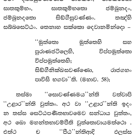
සාතකුම්භං, සාතකුම්භතො ජම්බුනදං,
ජම්බුනදතො සිඞ්ගීසුවණ්ණං. තඤ්හි
සබ්බසෙට්ඨං. තෙනාහ සක්කො දෙවානමින්දො –
‘‘මුත්තො
මුත්තෙහි සහ
පුරාණජටිලෙහි, විප්පමුත්තො
විප්පමුත්තෙහි;
සිඞ්ගීනික්ඛසවණ්ණො, රාජගහං
පාවිසි භගවා’’ති. (මහාව. 58);
තස්මා ‘‘සොවණ්ණමය’’න්ති වත්වාපි
‘‘උළාර’’න්ති වුත්තං. අථ වා ‘‘උළාර’’න්ති ඉදං
න තස්ස සෙට්ඨපණීතභාවමෙව සන්ධාය වුත්තං,
අථ ඛො මහන්තභාවම්පීති වුත්තොවායමත්ථො
.
එත්ථ ච ‘‘පීඨ’’න්තිආදි ඵලස්ස