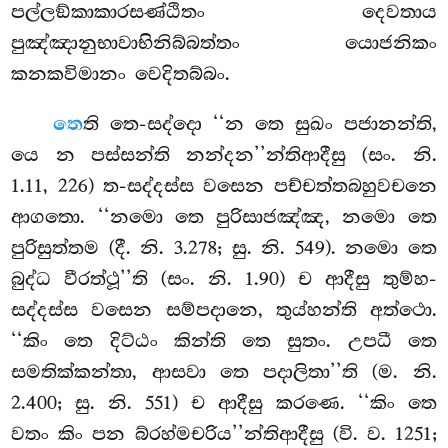
පල්ලඞ්කාකාරසණ්ඨිතං දෙවතාය
පුඤ්ඤානුභාවාභිනිබ්බත්තං යොජනිකං
කනකවිමානං වෙදිතබ්බං.
තෙ
ති තෙ-සද්දො ‘‘න තෙ සුඛං පජානන්ති,
යෙ න පස්සන්ති නන්දන’’න්තිආදීසු (සං. නි.
1.11, 226) ත-සද්දස්ස වසෙන පච්චත්තබහුවචනෙ
ආගතො. ‘‘නමො තෙ පුරිසාජඤ්ඤ, නමො තෙ
පුරිසුත්තම (දී. නි. 3.278; සු. නි. 549). නමො තෙ
බුද්ධ වීරත්ථූ’’ති (සං. නි. 1.90) ච ආදීසු තුම්හ-
සද්දස්ස වසෙන සම්පදානෙ, තුය්හන්ති අත්ථො.
‘‘කිං තෙ දිට්ඨං කින්ති තෙ සුතං. උපධී තෙ
සමතික්කන්තා, ආසවා තෙ පදාලිතා’’ති (ම. නි.
2.400; සු. නි. 551) ච ආදීසු කරණෙ. ‘‘කිං තෙ
වතං කිං පන බ්රහ්මචරිය’’න්තිආදීසු (වි. ව. 1251;