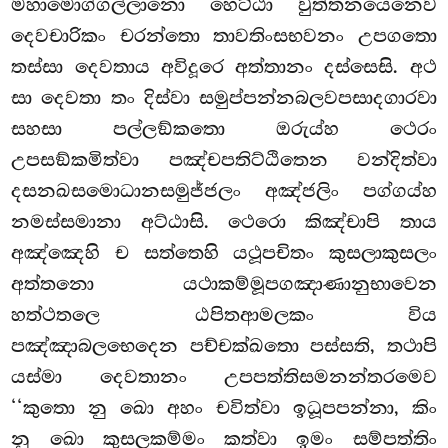
මහාමොග්ගල්ලානො හෙට්ඨා වුත්තනයෙනෙව
දෙවචාරිකං චරන්තො තාවතිංසභවනං උපගතො
තස්සා දෙවතාය අවිදූරෙ අත්තානං දස්සෙසි. අථ
සා දෙවතා තං දිස්වා සමුප්පන්නබලවපසාදගාරවා
සහසා පල්ලඞ්කතො ඔරුය්හ ථෙරං
උපසඞ්කමිත්වා පඤ්චපතිට්ඨිතෙන වන්දිත්වා
දසනඛසමොධානසමුජ්ජලං අඤ්ජලිං පග්ගය්හ
නමස්සමානා අට්ඨාසි. ථෙරො කිඤ්චාපි තාය
අඤ්ඤෙහි ච සත්තෙහි යථූපචිතං කුසලාකුසලං
අත්තනො යථාකම්මූපගඤාණානුභාවෙන
හත්ථතලෙ ඨපිතආමලකං
විය
පඤ්ඤාබලභෙදෙන පච්චක්ඛතො පස්සති, තථාපි
යස්මා දෙවතානං උපපත්තිසමනන්තරමෙව
‘‘කුතො නු ඛො අහං චවිත්වා ඉධූපපන්නා, කිං
නු ඛො කුසලකම්මං කත්වා ඉමං සම්පත්තිං