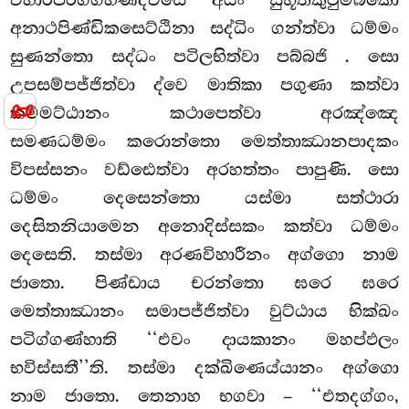
විහාරපරිග්ගහණදිවසෙ අයං සුභූතිකුටුම්බිකො
අනාථපිණ්ඩිකසෙට්ඨිනා සද්ධිං ගන්ත්වා ධම්මං
සුණන්තො සද්ධං පටිලභිත්වා පබ්බජි
. සො
උපසම්පජ්ජිත්වා ද්වෙ මාතිකා පගුණා කත්වා
📜
කම්මට්ඨානං කථාපෙත්වා අරඤ්ඤෙ
සමණධම්මං කරොන්තො මෙත්තාඣානපාදකං
විපස්සනං වඩ්ඪෙත්වා අරහත්තං පාපුණි. සො
ධම්මං දෙසෙන්තො
යස්මා සත්ථාරා
දෙසිතනියාමෙන අනොදිස්සකං කත්වා ධම්මං
දෙසෙති. තස්මා අරණවිහාරීනං අග්ගො නාම
ජාතො. පිණ්ඩාය චරන්තො ඝරෙ ඝරෙ
මෙත්තාඣානං සමාපජ්ජිත්වා වුට්ඨාය
භික්ඛං
පටිග්ගණ්හාති ‘‘එවං දායකානං මහප්ඵලං
භවිස්සතී’’ති. තස්මා දක්ඛිණෙය්යානං අග්ගො
නාම ජාතො. තෙනාහ භගවා – ‘‘එතදග්ගං,