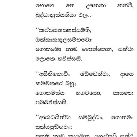
භොගෙ තෙ ඌනතා නත්ථි,
බුද්ධානුස්සතියා ඵලං.
‘‘කප්පසතසහස්සම්හි,
ඔක්කාකකුලසම්භවො;
ගොතමො නාම ගොත්තෙන, සත්ථා
ලොකෙ භවිස්සති.
‘‘අසීතිකොටිං ඡඩ්ඩෙත්වා, දාසෙ
කම්මකරෙ බහූ;
ගොතමස්ස භගවතො, සාසනෙ
පබ්බජිස්සසි.
‘‘ආරාධයිත්වා සම්බුද්ධං, ගොතමං
සක්යපුඞ්ගවං;
සුභූති නාම නාමෙන, හෙස්සසි සත්ථු