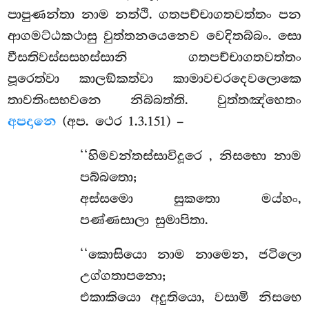
පාපුණන්තා නාම නත්ථි. ගතපච්චාගතවත්තං පන
ආගමට්ඨකථාසු වුත්තනයෙනෙව වෙදිතබ්බං. සො
වීසතිවස්සසහස්සානි ගතපච්චාගතවත්තං
පූරෙත්වා කාලඞ්කත්වා කාමාවචරදෙවලොකෙ
තාවතිංසභවනෙ නිබ්බත්ති. වුත්තඤ්හෙතං
අපදානෙ
(අප. ථෙර 1.3.151) –
‘‘හිමවන්තස්සාවිදූරෙ
, නිසභො නාම
පබ්බතො;
අස්සමො සුකතො මය්හං,
පණ්ණසාලා සුමාපිතා.
‘‘කොසියො නාම නාමෙන, ජටිලො
උග්ගතාපනො;
එකාකියො අදුතියො, වසාමි නිසභෙ