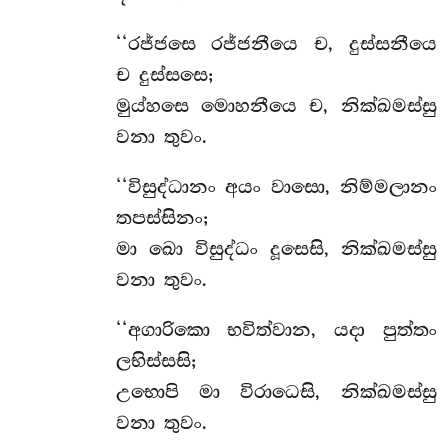
‘‘රජ්ජසෙ රජ්ජනීයෙ ච, දුස්සනීයෙ
ච දුස්සසෙ;
මුය්හසෙ මොහනීයෙ ච, නික්ඛමස්සු
වනා තුවං.
‘‘විසුද්ධානං අයං වාසො, නිම්මලානං
තපස්සිනං;
මා ඛො විසුද්ධං දූසෙසි, නික්ඛමස්සු
වනා තුවං.
‘‘අගාරිකො භවිත්වාන, යදා පුත්තං
ලභිස්සසි;
උභොපි මා විරාධෙසි, නික්ඛමස්සු
වනා තුවං.