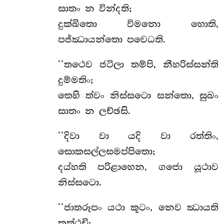
සාතං න වින්දති;
දුක්ඛිතො විමනො හොති,
පජ්ඣායන්තො පවෙධති.
‘‘තථෙව ජටිලා තම්පි, නීහරිස්සන්ති
දුම්මතිං;
තෙහි ත්වං නිස්සටො සන්තො, සුඛං
සාතං න ලච්ඡසි.
‘‘දිවා වා යදි වා රත්තිං,
සොකසල්ලසමප්පිතො;
දය්හති පරිළාහෙන, ගජො යූථාව
නිස්සටො.
‘‘ජාතරූපං යථා කූටං, නෙව ඣායති
කත්ථචි;