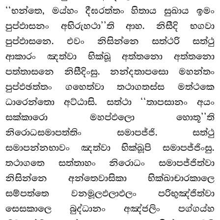
‘‘භන්තෙ, මය්හං දීඝරත්තං හිතාය සුඛාය ඉමං
පුප්ඵාසනං අභිරුහථා’’ති ආහ. නිසීදි භගවා
පුප්ඵාසනෙ. එවං නිසින්නෙ සත්ථරි සත්ථු
ආකාරං ඤත්වා භික්ඛූ අත්තනො අත්තනො
පත්තාසනෙ නිසීදිංසු. නන්දතාපසො මහන්තං
පුප්ඵඡත්තං ගහෙත්වා තථාගතස්ස මත්ථකෙ
ධාරෙන්තො අට්ඨාසි. සත්ථා ‘‘තාපසානං අයං
සක්කාරො මහප්ඵලො හොතූ’’ති
නිරොධසමාපත්තිං සමාපජ්ජි. සත්ථු
සමාපන්නභාවං ඤත්වා භික්ඛූපි සමාපජ්ජිංසු.
තථාගතෙ සත්තාහං නිරොධං සමාපජ්ජිත්වා
නිසින්නෙ අන්තෙවාසිකා භික්ඛාචාරකාලෙ
සම්පත්තෙ වනමූලඵලාඵලං පරිභුඤ්ජිත්වා
සෙසකාලෙ බුද්ධානං අඤ්ජලිං පග්ගය්හ