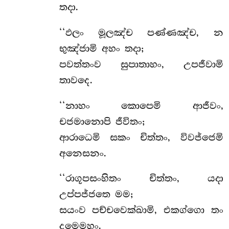
තදා.
‘‘ඵලං මූලඤ්ච පණ්ණඤ්ච, න
භුඤ්ජාමි අහං තදා;
පවත්තංව සුපාතාහං, උපජීවාමි
තාවදෙ.
‘‘නාහං කොපෙමි ආජීවං,
චජමානොපි ජීවිතං;
ආරාධෙමි සකං චිත්තං, විවජ්ජෙමි
අනෙසනං.
‘‘රාගූපසංහිතං චිත්තං, යදා
උප්පජ්ජතෙ මම;
සයංව පච්චවෙක්ඛාමි, එකග්ගො තං
දමෙමහං.