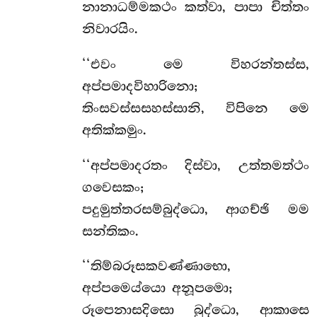
නානාධම්මකථං කත්වා, පාපා චිත්තං
නිවාරයිං.
‘‘එවං මෙ විහරන්තස්ස,
අප්පමාදවිහාරිනො;
තිංසවස්සසහස්සානි, විපිනෙ මෙ
අතික්කමුං.
‘‘අප්පමාදරතං දිස්වා, උත්තමත්ථං
ගවෙසකං;
පදුමුත්තරසම්බුද්ධො, ආගච්ඡි මම
සන්තිකං.
‘‘තිම්බරූසකවණ්ණාභො,
අප්පමෙය්යො අනූපමො;
රූපෙනාසදිසො බුද්ධො, ආකාසෙ