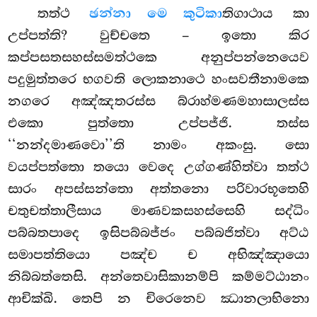
තත්ථ
ඡන්නා මෙ කුටිකා
තිගාථාය කා
උප්පත්ති? වුච්චතෙ – ඉතො කිර
කප්පසතසහස්සමත්ථකෙ අනුප්පන්නෙයෙව
පදුමුත්තරෙ භගවති ලොකනාථෙ හංසවතීනාමකෙ
නගරෙ අඤ්ඤතරස්ස බ්රාහ්මණමහාසාලස්ස
එකො පුත්තො උප්පජ්ජි. තස්ස
‘‘නන්දමාණවො’’ති නාමං අකංසු. සො
වයප්පත්තො තයො වෙදෙ උග්ගණ්හිත්වා තත්ථ
සාරං අපස්සන්තො අත්තනො පරිවාරභූතෙහි
චතුචත්තාලීසාය මාණවකසහස්සෙහි සද්ධිං
පබ්බතපාදෙ ඉසිපබ්බජ්ජං පබ්බජිත්වා අට්ඨ
සමාපත්තියො පඤ්ච ච අභිඤ්ඤායො
නිබ්බත්තෙසි. අන්තෙවාසිකානම්පි කම්මට්ඨානං
ආචික්ඛි. තෙපි න චිරෙනෙව ඣානලාභිනො