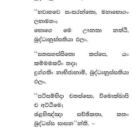
‘‘භවාභවෙ
සංසරන්තො, මහාභොගං
ලභාමහං;
භොගෙ මෙ ඌනතා නත්ථි,
බුද්ධානුස්සතියා ඵලං.
‘‘සතසහස්සිතො කප්පෙ, යං
කම්මමකරිං තදා;
දුග්ගතිං නාභිජානාමි, බුද්ධානුස්සතියා
ඵලං.
‘‘පටිසම්භිදා චතස්සො, විමොක්ඛාපි
ච අට්ඨිමෙ;
ඡළභිඤ්ඤා සච්ඡිකතා, කතං
බුද්ධස්ස සාසන’’න්ති. –