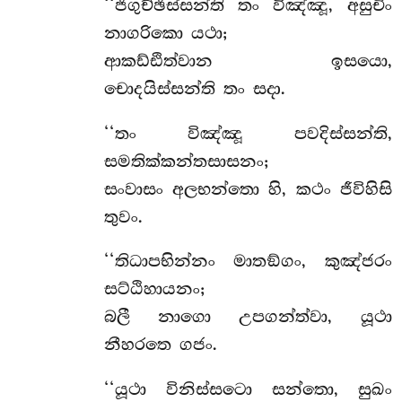
‘‘ජිගුච්ඡිස්සන්ති
තං විඤ්ඤූ, අසුචිං
නාගරිකො යථා;
ආකඩ්ඪිත්වාන ඉසයො,
චොදයිස්සන්ති තං සදා.
‘‘තං
විඤ්ඤූ පවදිස්සන්ති,
සමතික්කන්තසාසනං;
සංවාසං අලභන්තො හි, කථං ජීවිහිසි
තුවං.
‘‘තිධාපභින්නං මාතඞ්ගං, කුඤ්ජරං
සට්ඨිහායනං;
බලී නාගො උපගන්ත්වා, යූථා
නීහරතෙ ගජං.
‘‘යූථා විනිස්සටො සන්තො, සුඛං