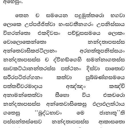
අහෙසුං.
තෙන
ච සමයෙන පදුමුත්තරො භගවා
ලොකෙ උප්පජ්ජිත්වා හංසවතීනගරං උපනිස්සාය
විහරන්තො එකදිවසං පච්චූසසමයෙ ලොකං
වොලොකෙන්තො නන්දතාපසස්ස
අන්තෙවාසිකජටිලානං අරහත්තූපනිස්සයං
නන්දතාපසස්ස ච ද්වීහඞ්ගෙහි සමන්නාගතස්ස
සාවකට්ඨානන්තරස්ස පත්ථනං දිස්වා පාතොව
සරීරපටිජග්ගනං කත්වා පුබ්බණ්හසමයෙ
පත්තචීවරමාදාය අඤ්ඤං කඤ්චි
අනාමන්තෙත්වා සීහො විය එකචරො
නන්දතාපසස්ස අන්තෙවාසිකෙසු ඵලාඵලත්ථාය
ගතෙසු ‘‘බුද්ධභාවං මෙ ජානාතූ’’ති
පස්සන්තස්සෙව නන්දතාපසස්ස ආකාසතො