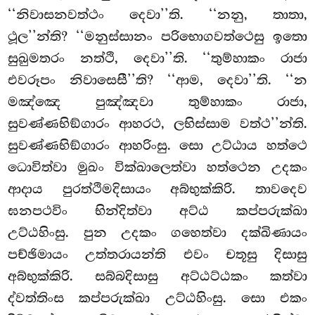
‘‘නිවාසනවත්ථං දෙවා’’ති. ‘‘නනු, තාතා,
ථූල’’න්ති? ‘‘මනුස්සානං පරිභොගවත්ථෙසු ඉතො
සුඛුමතරං නත්ථි,
දෙවා’’ති. ‘‘තුම්හාකං රාජා
එවරූපං නිවාසෙසී’’ති? ‘‘ආම, දෙවා’’ති. ‘‘න
මඤ්ඤෙ පුඤ්ඤවා තුම්හාකං රාජා,
සුවණ්ණභිඞ්ගාරං ආහරථ, ලභිස්සාම වත්ථ’’න්ති.
සුවණ්ණභිඞ්ගාරං ආහරිංසු. සො උට්ඨාය හත්ථෙ
ධොවිත්වා මුඛං වික්ඛාලෙත්වා හත්ථෙන උදකං
ආදාය පුරත්ථිමදිසායං අබ්භුක්කිරි. තාවදෙව
ඝනපථවිං භින්දිත්වා අට්ඨ කප්පරුක්ඛා
උට්ඨහිංසු. පුන උදකං ගහෙත්වා දක්ඛිණායං
පච්ඡිමායං උත්තරායන්ති එවං චතූසු දිසාසු
අබ්භුක්කිරි. සබ්බදිසාසු අට්ඨට්ඨකං කත්වා
ද්වත්තිංස කප්පරුක්ඛා උට්ඨහිංසු. සො එකං