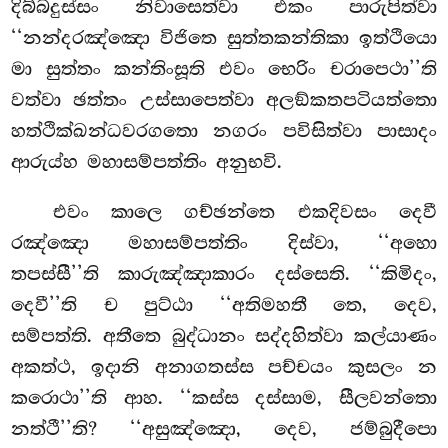
දිබ්බදුස්සං නිවාසෙත්වා එකං පාරුපිත්වා
‘‘නන්දරඤ්ඤො විජිතෙ සුත්තකන්තිකා ඉත්ථියො
මා සුත්තං කන්තිංසූති එවං භෙරිං චරාපෙථා’’ති
වත්වා ඡත්තං උස්සාපෙත්වා අලඞ්කතපටියත්තො
හත්ථික්ඛන්ධවරගතො නගරං පවිසිත්වා පාසාදං
ආරුය්හ මහාසම්පත්තිං අනුභවි.
එවං කාලෙ ගච්ඡන්තෙ එකදිවසං දෙවී
රඤ්ඤො මහාසම්පත්තිං දිස්වා, ‘‘අහො
තපස්සී’’ති කාරුඤ්ඤාකාරං දස්සෙති. ‘‘කිමිදං,
දෙවී’’ති ච පුට්ඨා ‘‘අතිමහතී තෙ, දෙව,
සම්පත්ති. අතීතෙ බුද්ධානං සද්දහිත්වා කල්යාණං
අකත්ථ, ඉදානි අනාගතස්ස පච්චයං කුසලං න
කරොථා’’ති ආහ. ‘‘කස්ස දස්සාම, සීලවන්තො
නත්ථී’’ති? ‘‘අසුඤ්ඤො, දෙව, ජම්බුදීපො