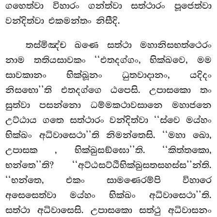
ගහෙත්වා විහාරං ගන්ත්වා සත්ථාරං පූජෙත්වා
වන්දිත්වා එකමන්තං නිසීදි.
තස්මිඤ්ච ඛණෙ සත්ථා මහානිසභත්ථෙරං
නාම තතියසාවකං ‘‘එතදග්ගං, භික්ඛවෙ, මම
සාවකානං භික්ඛූනං ධුතවාදානං, යදිදං
නිසභො’’ති එතදග්ගෙ ඨපෙසි. උපාසකො තං
සුත්වා පසන්නො ධම්මකථාවසානෙ මහාජනෙ
උට්ඨාය ගතෙ සත්ථාරං වන්දිත්වා ‘‘ස්වෙ මය්හං
භික්ඛං අධිවාසෙථා’’ති නිමන්තෙසි. ‘‘මහා ඛො,
උපාසක
, භික්ඛුසඞ්ඝො’’ති. ‘‘කිත්තකො,
භන්තෙ’’ති? ‘‘අට්ඨසට්ඨිභික්ඛුසතසහස්ස’’න්ති.
‘‘භන්තෙ, එකං සාමණෙරම්පි විහාරෙ
අසෙසෙත්වා මය්හං භික්ඛං අධිවාසෙථා’’ති.
සත්ථා අධිවාසෙසි. උපාසකො සත්ථු අධිවාසනං