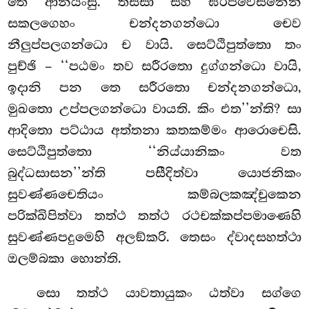
තෙ ආනයිංසු. තස්සා සහ ඝරපවෙසනෙන
සකලගෙහං චන්දනගන්ධො චෙව
නීලුප්පලගන්ධො ච වායි. සෙට්ඨිපුත්තො තං
පුච්ඡි – ‘‘පඨමං තව සරීරතො දුග්ගන්ධො වායි,
ඉදානි පන තෙ සරීරතො චන්දනගන්ධො,
මුඛතො
උප්පලගන්ධො වායති. කිං එත’’න්ති? සා
ආදිතො පට්ඨාය අත්තනා කතකම්මං ආරොචෙසි.
සෙට්ඨිපුත්තො ‘‘නිය්යානිකං වත
බුද්ධසාසන’’න්ති පසීදිත්වා යොජනිකං
සුවණ්ණචෙතියං කම්බලකඤ්චුකෙන
පරික්ඛිපිත්වා තත්ථ තත්ථ රථචක්කප්පමාණෙහි
සුවණ්ණපදුමෙහි අලඞ්කරි. තෙසං ද්වාදසහත්ථා
ඔලම්බකා හොන්ති.
සො තත්ථ යාවතායුකං ඨත්වා සග්ගෙ