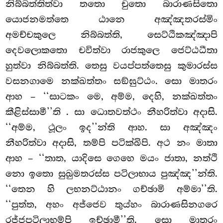
නිබ්බත්තිත්වා තතො චුතො බාරාණසිතො
යොජනමත්තෙ ඨානෙ අඤ්ඤතරස්මිං
අමච්චකුලෙ නිබ්බත්ති, සෙට්ඨිකඤ්ඤාපි
දෙවලොකතො චවිත්වා රාජකුලෙ ජෙට්ඨධීතා
හුත්වා නිබ්බත්ති. තෙසු වයප්පත්තෙසු කුමාරස්ස
වසනගාමෙ නක්ඛත්තං සඞ්ඝුට්ඨං. සො මාතරං
ආහ – ‘‘සාටකං මෙ, අම්ම, දෙහි, නක්ඛත්තං
කීළිස්සාමී’’ති
. සා ධොතවත්ථං නීහරිත්වා අදාසි.
‘‘අම්ම, ථූලං ඉද’’න්ති ආහ. සා අඤ්ඤං
නීහරිත්වා අදාසි, තම්පි පටික්ඛිපි. අථ නං මාතා
ආහ – ‘‘තාත, යාදිසෙ ගෙහෙ මයං ජාතා, නත්ථි
නො ඉතො සුඛුමතරස්ස පටිලාභාය පුඤ්ඤ’’න්ති.
‘‘තෙන හි ලභනට්ඨානං ගච්ඡාමි අම්මා’’ති.
‘‘පුත්ත, අහං අජ්ජෙව තුය්හං බාරාණසිනගරෙ
රජ්ජපටිලාභම්පි ඉච්ඡාමී’’ති. සො මාතරං