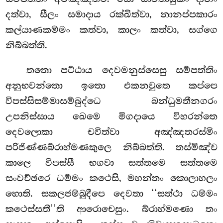
දත්වා, සීලං සමාදාය රක්ඛිත්වා, නානප්පකාරං
කල්යාණකම්මං කත්වා, කාලං කත්වා, සග්ගෙ
නිබ්බත්ති.
තතො පට්ඨාය දෙවමනුස්සෙසු සම්පත්තිං
අනුභවන්තො ඉතො එකනවුතෙ කප්පෙ
විපස්සිසම්මාසම්බුද්ධෙ බන්ධුමතීනගරං
උපනිස්සාය ඛෙමෙ මිගදායෙ විහරන්තෙ
දෙවලොකා චවිත්වා අඤ්ඤතරස්මිං
පරිජිණ්ණබ්රාහ්මණකුලෙ නිබ්බත්ති. තස්මිඤ්ච
කාලෙ විපස්සී භගවා සත්තමෙ සත්තමෙ
සංවච්ඡරෙ ධම්මං කථෙසි, මහන්තං කොලාහලං
හොති. සකලජම්බුදීපෙ දෙවතා ‘‘සත්ථා ධම්මං
කථෙස්සතී’’ති ආරොචෙසුං. බ්රාහ්මණො තං