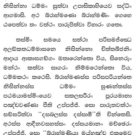
නිසින්නා ධම්මං සුත්වා උපාසිකාහියෙව සද්ධිං
ආගමාසි. අථ බ්රාහ්මණො බ්රාහ්මණිං ගෙහෙ
ඨපෙත්වා තං වත්ථං පාරුපිත්වා විහාරං ගතො.
තස්මිං සමයෙ සත්ථා පරිසමජ්ඣෙ
අලඞ්කතධම්මාසනෙ නිසින්නො චිත්තබීජනිං
ආදාය ආකාසගඞ්ගං ඔතාරෙන්තො විය, සිනෙරුං
මන්ථං කත්වා සාගරං නිම්මථෙන්තො විය,
ධම්මකථං කථෙසි. බ්රාහ්මණස්ස පරිසපරියන්තෙ
නිසින්නස්ස ධම්මං සුණන්තස්ස
පඨමයාමස්මිංයෙව සකලසරීරං පූරයමානා
පඤ්චවණ්ණා පීති උප්පජ්ජි. සො පාරුතවත්ථං
සඞ්ඝරිත්වා ‘‘දසබලස්ස දස්සාමී’’ති චින්තෙසි.
අථස්ස ආදීනවසහස්සං දස්සයමානං මච්ඡෙරං
උප්පජ්ජි. සො ‘‘බ්රාහ්මණියා මය්හඤ්ච එකමෙව