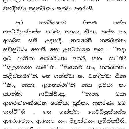
වන්දිත්වා පදක්ඛිණං කත්වා අගමාසි.
අථ තස්මිංයෙව ඛණෙ යස්ස
සෙට්ඨිපුත්තස්ස පඨමං ගෙහං නීතා, තස්ස තං
ආරබ්භ සති උදපාදි. නගරෙපි නක්ඛත්තං
සඞ්ඝුට්ඨං හොති. සො උපට්ඨාකෙ ආහ – ‘‘තදා
ඉධ ආනීතා සෙට්ඨිධීතා අත්ථි, කහං සා’’ති?
‘‘කුලගෙහෙ සාමී’’ති. ‘‘ආනෙථ නං, නක්ඛත්තං
කීළිස්සාමා’’ති. තෙ ගන්ත්වා තං වන්දිත්වා ඨිතා
‘‘කිං, තාතා, ආගතත්ථා’’ති තාය පුට්ඨා තං
පවත්තිං ආචික්ඛිංසු. ‘‘තාතා, මයා
ආභරණභණ්ඩෙන චෙතියං පූජිතං, ආභරණං මෙ
නත්ථී’’ති
. තෙ ගන්ත්වා සෙට්ඨිපුත්තස්ස
ආරොචෙසුං. ආනෙථ නං, පිළන්ධනං ලභිස්සතීති.