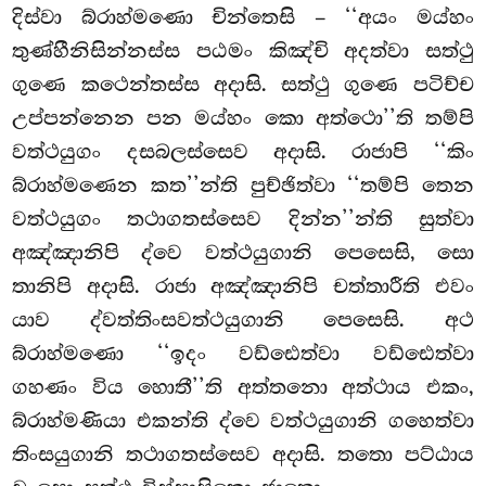
දිස්වා බ්රාහ්මණො චින්තෙසි – ‘‘අයං මය්හං
තුණ්හීනිසින්නස්ස පඨමං කිඤ්චි අදත්වා සත්ථු
ගුණෙ කථෙන්තස්ස අදාසි. සත්ථු ගුණෙ පටිච්ච
උප්පන්නෙන පන මය්හං කො අත්ථො’’ති තම්පි
වත්ථයුගං දසබලස්සෙව අදාසි. රාජාපි ‘‘කිං
බ්රාහ්මණෙන කත’’න්ති පුච්ඡිත්වා ‘‘තම්පි තෙන
වත්ථයුගං තථාගතස්සෙව දින්න’’න්ති සුත්වා
අඤ්ඤානිපි ද්වෙ වත්ථයුගානි පෙසෙසි, සො
තානිපි අදාසි. රාජා අඤ්ඤානිපි චත්තාරීති එවං
යාව ද්වත්තිංසවත්ථයුගානි පෙසෙසි. අථ
බ්රාහ්මණො ‘‘ඉදං වඩ්ඪෙත්වා වඩ්ඪෙත්වා
ගහණං විය හොතී’’ති
අත්තනො අත්ථාය එකං,
බ්රාහ්මණියා එකන්ති ද්වෙ වත්ථයුගානි ගහෙත්වා
තිංසයුගානි තථාගතස්සෙව අදාසි. තතො පට්ඨාය