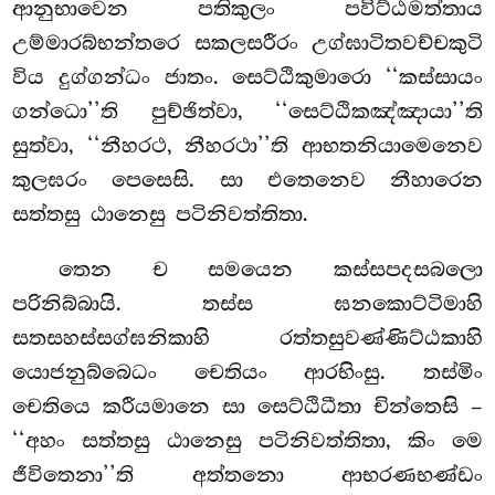
ආනුභාවෙන
පතිකුලං පවිට්ඨමත්තාය
උම්මාරබ්භන්තරෙ සකලසරීරං උග්ඝාටිතවච්චකුටි
විය දුග්ගන්ධං ජාතං. සෙට්ඨිකුමාරො ‘‘කස්සායං
ගන්ධො’’ති පුච්ඡිත්වා, ‘‘සෙට්ඨිකඤ්ඤායා’’ති
සුත්වා, ‘‘නීහරථ, නීහරථා’’ති ආභතනියාමෙනෙව
කුලඝරං පෙසෙසි. සා එතෙනෙව නීහාරෙන
සත්තසු ඨානෙසු පටිනිවත්තිතා.
තෙන ච සමයෙන කස්සපදසබලො
පරිනිබ්බායි. තස්ස ඝනකොට්ටිමාහි
සතසහස්සග්ඝනිකාහි
රත්තසුවණ්ණිට්ඨකාහි
යොජනුබ්බෙධං චෙතියං ආරභිංසු. තස්මිං
චෙතියෙ කරීයමානෙ සා සෙට්ඨිධීතා චින්තෙසි –
‘‘අහං සත්තසු ඨානෙසු පටිනිවත්තිතා, කිං මෙ
ජීවිතෙනා’’ති අත්තනො ආභරණභණ්ඩං