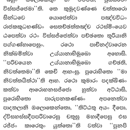
විස්සජ්ජෙමා’’ති. තෙ කුමුදවණ්ණෙ චත්තාරො
සින්ධවෙ යොජෙත්වා පඤ්චවිධං
රාජකකුධභණ්ඩං සෙතච්ඡත්තඤ්ච රථස්මිංයෙව
ඨපෙත්වා රථං විස්සජ්ජෙත්වා පච්ඡතො තූරියානි
පග්ගණ්හාපෙසුං. රථො පාචීනද්වාරෙන
නික්ඛමිත්වා උය්යානාභිමුඛො අහොසි.
‘‘පරිචයෙන උය්යානාභිමුඛො ගච්ඡති,
නිවත්තෙමා’’ති කෙචි ආහංසු. පුරොහිතො ‘‘මා
නිවත්තයිත්ථා’’ති ආහ. රථො කුමාරං පදක්ඛිණං
කත්වා ආරොහනසජ්ජො හුත්වා අට්ඨාසි,
පුරොහිතො
පාරුපනකණ්ණං අපනෙත්වා
පාදතලානි ඔලොකෙන්තො, ‘‘තිට්ඨතු අයං දීපො,
ද්විසහස්සදීපපරිවාරෙසු චතූසු මහාදීපෙසු එස
රජ්ජං කාරෙතුං
යුත්තො’’ති වත්වා ‘‘පුනපි