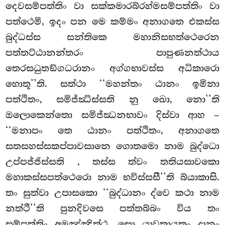
දෙවසම්පත්තිං වා සක්කමාරබ්රහ්මසම්පත්තිං වා
පත්ථෙමි, ඉදං පන මෙ කම්මං අනාගතෙ එකස්ස
බුද්ධස්ස සන්තිකෙ මහානිසභත්ථෙරෙන
පත්තට්ඨානන්තරං පාපුණනත්ථාය
තෙරසධුතඞ්ගධරානං අග්ගභාවස්ස අධිකාරො
හොතූ’’ති. සත්ථා ‘‘මහන්තං ඨානං ඉමිනා
පත්ථිතං, සමිජ්ඣිස්සති නු ඛො, නො’’ති
ඔලොකෙන්තො සමිජ්ඣනභාවං දිස්වා ආහ –
‘‘මනාපං තෙ ඨානං පත්ථිතං, අනාගතෙ
සතසහස්සකප්පාවසානෙ ගොතමො නාම බුද්ධො
උප්පජ්ජිස්සති
, තස්ස ත්වං තතියසාවකො
මහාකස්සපත්ථෙරො නාම භවිස්සසී’’ති බ්යාකාසි.
තං සුත්වා උපාසකො ‘‘බුද්ධානං ද්වෙ කථා නාම
නත්ථී’’ති පුනදිවසෙ පත්තබ්බං විය තං
සම්පත්තිං අමඤ්ඤිත්ථ. සො යාවතායුකං දානං