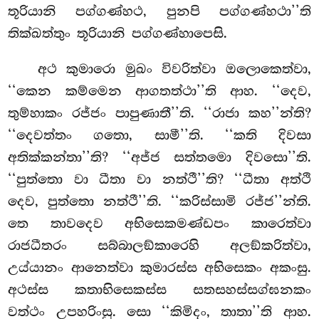
තූරියානි පග්ගණ්හථ, පුනපි පග්ගණ්හථා’’ති
තික්ඛත්තුං තූරියානි පග්ගණ්හාපෙසි.
අථ කුමාරො මුඛං විවරිත්වා ඔලොකෙත්වා,
‘‘කෙන කම්මෙන ආගතත්ථා’’ති ආහ. ‘‘දෙව,
තුම්හාකං රජ්ජං පාපුණාතී’’ති. ‘‘රාජා කහ’’න්ති?
‘‘දෙවත්තං ගතො, සාමී’’ති. ‘‘කති දිවසා
අතික්කන්තා’’ති? ‘‘අජ්ජ සත්තමො දිවසො’’ති.
‘‘පුත්තො වා ධීතා වා නත්ථී’’ති? ‘‘ධීතා අත්ථි
දෙව, පුත්තො නත්ථී’’ති. ‘‘කරිස්සාමි රජ්ජ’’න්ති.
තෙ තාවදෙව අභිසෙකමණ්ඩපං කාරෙත්වා
රාජධීතරං සබ්බාලඞ්කාරෙහි අලඞ්කරිත්වා,
උය්යානං ආනෙත්වා කුමාරස්ස අභිසෙකං අකංසු.
අථස්ස කතාභිසෙකස්ස සතසහස්සග්ඝනකං
වත්ථං උපහරිංසු. සො ‘‘කිමිදං, තාතා’’ති ආහ.