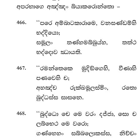
අපරභාගෙ අඤ්ඤං බ්යාකරොන්තො –
.
‘‘පරෙ අම්බාටකාරාමෙ, වනසණ්ඩම්හි
466
භද්දියො;
සමූලං තණ්හමබ්බුය්හ, තත්ථ
භද්දොව ඣායති.
.
‘‘රමන්තෙකෙ
මුදිඞ්ගෙහි, වීණාහි
467
පණවෙහි ච;
අහඤ්ච රුක්ඛමූලස්මිං, රතො
බුද්ධස්ස සාසනෙ.
.
‘‘බුද්ධො චෙ මෙ වරං දජ්ජා, සො ච
468
ලබ්භෙථ මෙ වරො;
ගණ්හෙහං සබ්බලොකස්ස, නිච්චං