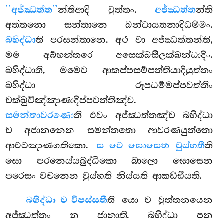
‘‘අජ්ඣත්ත’’
න්තිආදි වුත්තං.
අජ්ඣත්ත
න්ති
අත්තනො සන්තානෙ ඛන්ධායතනාදිධම්මං.
බහිද්ධා
ති පරසන්තානෙ. අථ වා අජ්ඣත්තන්ති,
මම අබ්භන්තරෙ අසෙක්ඛසීලක්ඛන්ධාදිං.
බහිද්ධාති, මමෙව ආකප්පසම්පත්තියාදියුත්තං
බහිද්ධා රූපධම්මප්පවත්තිං
චක්ඛුවිඤ්ඤාණාදිප්පවත්තිඤ්ච.
සමන්තාවරණො
ති එවං අජ්ඣත්තඤ්ච බහිද්ධා
ච අජානනෙන සමන්තතො ආවරණයුත්තො
ආවටඤාණගතිකො.
ස වෙ ඝොසෙන වුය්හතී
ති
සො පරනෙය්යබුද්ධිකො බාලො ඝොසෙන
පරෙසං වචනෙන වුය්හති නිය්යති ආකඩ්ඪීයති.
බහිද්ධා ච විපස්සතී
ති යො ච වුත්තනයෙන
අජ්ඣත්තං න ජානාති, බහිද්ධා පන