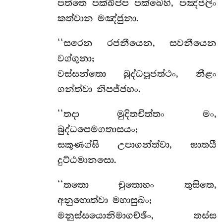
පත්තෙ පක්ඛිප්ප පක්ඛෙහි, පඤ්ජලිං
කත්වාන මඤ්ජුනා.
‘‘සරෙන රජනීයෙන, සවනීයෙන
වග්ගුනා;
වස්සන්තො බුද්ධපූජත්ථං, නීළං
ගන්ත්වා නිපජ්ජහං.
‘‘තදා මුදිතචිත්තං මං,
බුද්ධපෙමගතාසයං;
සකුණග්ඝි උපාගන්ත්වා, ඝාතයී
දුට්ඨමානසො.
‘‘තතො චුතොහං තුසිතෙ,
අනුභොත්වා මහාසුඛං;
මනුස්සයොනිමාගච්ඡිං, තස්ස