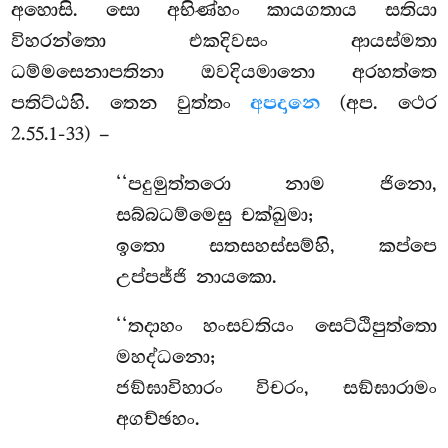
අහොසි. සො අභිණ්හං කායගතාය සතියා
විහරන්තො එකදිවසං ආයස්මතා
ධම්මසෙනාපතිනා ඔවදියමානො අරහත්තෙ
පතිට්ඨහි. තෙන වුත්තං
අපදානෙ
(අප. ථෙර
2.55.1-33) –
‘‘පදුමුත්තරො
නාම ජිනො,
සබ්බධම්මෙසු චක්ඛුමා;
ඉතො සතසහස්සම්හි, කප්පෙ
උප්පජ්ජි නායකො.
‘‘තදාහං හංසවතියං සෙට්ඨිපුත්තො
මහද්ධනො;
ජඞ්ඝාවිහාරං විචරං, සඞ්ඝාරාමං
අගච්ඡහං.