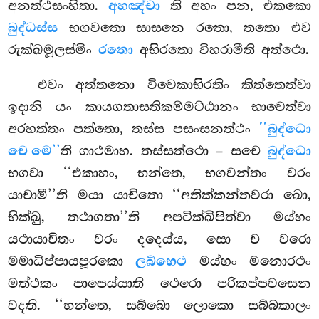
අනත්ථසංහිතා.
අහඤ්චා
ති අහං පන, එකකො
බුද්ධස්ස
භගවතො සාසනෙ රතො, තතො එව
රුක්ඛමූලස්මිං
රතො
අභිරතො විහරාමීති අත්ථො.
එවං අත්තනො විවෙකාභිරතිං කිත්තෙත්වා
ඉදානි යං කායගතාසතිකම්මට්ඨානං භාවෙත්වා
අරහත්තං පත්තො, තස්ස පසංසනත්ථං
‘‘බුද්ධො
චෙ මෙ’’
ති ගාථමාහ. තස්සත්ථො – සචෙ
බුද්ධො
භගවා ‘‘එකාහං, භන්තෙ, භගවන්තං වරං
යාචාමී’’ති මයා යාචිතො ‘‘අතික්කන්තවරා ඛො,
භික්ඛු, තථාගතා’’ති අපටික්ඛිපිත්වා මය්හං
යථායාචිතං වරං දදෙය්ය, සො ච වරො
මමාධිප්පායපූරකො
ලබ්භෙථ
මය්හං මනොරථං
මත්ථකං පාපෙය්යාති ථෙරො පරිකප්පවසෙන
වදති. ‘‘භන්තෙ, සබ්බො ලොකො සබ්බකාලං