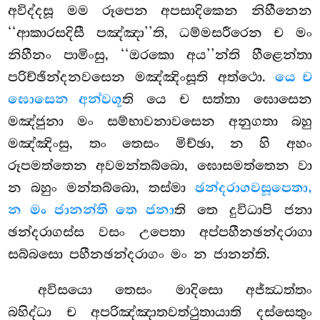
අවිද්දසූ මම රූපෙන අපසාදිකෙන නිහීනෙන
‘‘ආකාරසදිසී පඤ්ඤා’’ති, ධම්මසරීරෙන ච මං
නිහීනං පාමිංසු, ‘‘ඔරකො අය’’න්ති හීළෙන්තා
පරිච්ඡින්දනවසෙන
මඤ්ඤිංසූති අත්ථො.
යෙ ච
ඝොසෙන අන්වගූ
ති යෙ ච සත්තා ඝොසෙන
මඤ්ජුනා මං සම්භාවනාවසෙන අනුගතා බහු
මඤ්ඤිංසු, තං තෙසං මිච්ඡා, න හි අහං
රූපමත්තෙන අවමන්තබ්බො, ඝොසමත්තෙන වා
න බහුං මන්තබ්බො, තස්මා
ඡන්දරාගවසූපෙතා,
න මං ජානන්ති තෙ ජනා
ති තෙ දුවිධාපි ජනා
ඡන්දරාගස්ස වසං උපෙතා අප්පහීනඡන්දරාගා
සබ්බසො පහීනඡන්දරාගං මං න ජානන්ති.
අවිසයො තෙසං මාදිසො අජ්ඣත්තං
බහිද්ධා ච අපරිඤ්ඤාතවත්ථුතායාති දස්සෙතුං