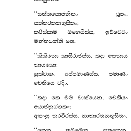
‘‘සත්තයොජනිකං ථූපං,
සත්තරතනභූසිතං;
කරිස්සාම මහෙසිස්ස, ඉච්චෙවං
මන්තයන්ති තෙ.
‘‘කිකිනො කාසිරාජස්ස, තදා සෙනාය
නායකො;
හුත්වාහං අප්පමාණස්ස, පමාණං
චෙතියෙ වදිං.
‘‘තදා
තෙ මම වාක්යෙන, චෙතියං
යොජනුග්ගතං;
අකංසු නරවීරස්ස, නානාරතනභූසිතං.
‘‘තෙන කම්මෙන සුකතෙන,