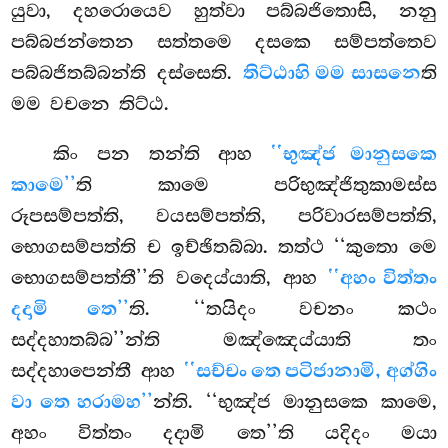
යුවා, දහරොයෙව හුත්වා පබ්බජිතොසි, නනු
පබ්බජන්තෙන සත්තමෙ දසකෙ සම්පත්තෙව
පබ්බජිතබ්බන්ති දස්සෙති.
තිට්ඨාහි මම සාසනෙ
ති
මම වචනෙ තිට්ඨ.
කිං
පන තන්ති ආහ
‘‘භුඤ්ජ මානුසකෙ
කාමෙ’’
ති කාමෙ පරිභුඤ්ජිතුකාමස්ස
රූපසම්පත්ති, වයසම්පත්ති, පරිවාරසම්පත්ති,
භොගසම්පත්ති ච ඉච්ඡිතබ්බා. තත්ථ ‘‘කුතො මෙ
භොගසම්පත්තී’’ති වදෙය්යාති, ආහ
‘‘අහං විත්තං
දදාමි තෙ’’
ති. ‘‘තයිදං වචනං කථං
සද්දහාතබ්බ’’න්ති මඤ්ඤෙය්යාති තං
සද්දහාපෙන්තී ආහ
‘‘සච්චං තෙ පටිජානාමි, අග්ගිං
වා තෙ හරාමහ’’
න්ති. ‘‘භුඤ්ජ මානුසකෙ කාමෙ,
අහං විත්තං දදාමි තෙ’’ති යදිදං මයා