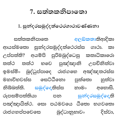
7. සත්තකනිපාතො
1. සුන්දරසමුද්දත්ථෙරගාථාවණ්ණනා
සත්තකනිපාතෙ
අලඞ්කතා
තිආදිකා
ආයස්මතො සුන්දරසමුද්දත්ථෙරස්ස ගාථා. කා
උප්පත්ති? අයම්පි පුරිමබුද්ධෙසු කතාධිකාරො
තත්ථ තත්ථ භවෙ පුඤ්ඤානි උපචිනිත්වා
ඉමස්මිං බුද්ධුප්පාදෙ රාජගහෙ අඤ්ඤතරස්ස
මහාවිභවස්ස සෙට්ඨිනො පුත්තො හුත්වා
නිබ්බත්ති.
සමුද්දො
තිස්ස නාමං අහොසි.
රූපසම්පත්තියා පන
සුන්දරසමුද්දො
ති
පඤ්ඤායිත්ථ. සො පඨමවයෙ ඨිතො භගවතො
රාජගහප්පවෙසෙ බුද්ධානුභාවං දිස්වා,