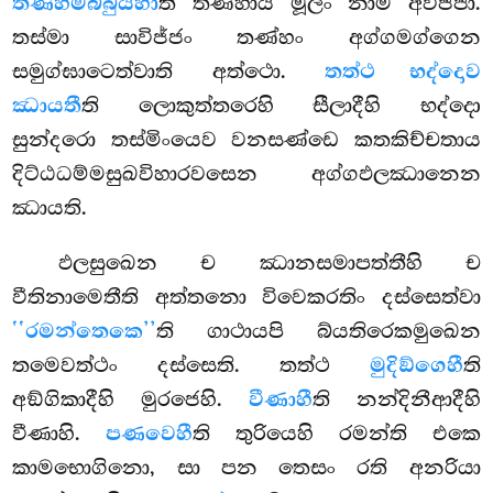
තණ්හමබ්බුය්හා
ති තණ්හාය
මූලං නාම අවිජ්ජා.
තස්මා සාවිජ්ජං තණ්හං අග්ගමග්ගෙන
සමුග්ඝාටෙත්වාති අත්ථො.
තත්ථ භද්දොව
ඣායතී
ති ලොකුත්තරෙහි සීලාදීහි භද්දො
සුන්දරො තස්මිංයෙව වනසණ්ඩෙ කතකිච්චතාය
දිට්ඨධම්මසුඛවිහාරවසෙන අග්ගඵලඣානෙන
ඣායති.
ඵලසුඛෙන ච ඣානසමාපත්තීහි ච
වීතිනාමෙතීති අත්තනො විවෙකරතිං දස්සෙත්වා
‘‘රමන්තෙකෙ’’
ති ගාථායපි බ්යතිරෙකමුඛෙන
තමෙවත්ථං දස්සෙති. තත්ථ
මුදිඞ්ගෙහී
ති
අඞ්ගිකාදීහි මුරජෙහි.
වීණාහී
ති නන්දිනීආදීහි
වීණාහි.
පණවෙහී
ති තුරියෙහි රමන්ති එකෙ
කාමභොගිනො, සා පන තෙසං රති අනරියා