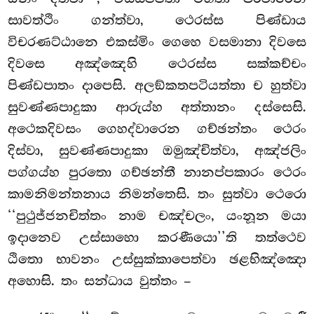
සාවත්ථිං ගන්ත්වා, ථෙරස්ස පිණ්ඩාය
විචරණට්ඨානෙ එකස්මිං ගෙහෙ වසමානා දිවසෙ
දිවසෙ අඤ්ඤෙහි ථෙරස්ස සක්කච්චං
පිණ්ඩපාතං දාපෙසි. අලඞ්කතපටියත්තා ච හුත්වා
සුවණ්ණපාදුකා ආරුය්හ අත්තානං දස්සෙසි.
අථෙකදිවසං ගෙහද්වාරෙන ගච්ඡන්තං ථෙරං
දිස්වා, සුවණ්ණපාදුකා ඔමුඤ්චිත්වා, අඤ්ජලිං
පග්ගය්හ පුරතො ගච්ඡන්තී නානප්පකාරං ථෙරං
කාමනිමන්තනාය නිමන්තෙසි. තං සුත්වා ථෙරො
‘‘පුථුජ්ජනචිත්තං නාම චඤ්චලං, යංනූන මයා
ඉදානෙව උස්සාහො කරණීයො’’ති තත්ථෙව
ඨිතො භාවනං උස්සුක්කාපෙත්වා ඡළභිඤ්ඤො
අහොසි. තං සන්ධාය වුත්තං –