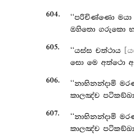
604
.
‘‘පරිචිණ්ණො මයා 
ඔහිතො ගරුකො භා
605
.
‘‘යස්ස චත්ථාය
[ය
සො මෙ අත්ථො අ
606
.
‘‘නාභිනන්දාමි
මරණ
කාලඤ්ච පටිකඞ්ඛා
607
.
‘‘නාභිනන්දාමි
මරණ
කාලඤ්ච පටිකඞ්ඛා