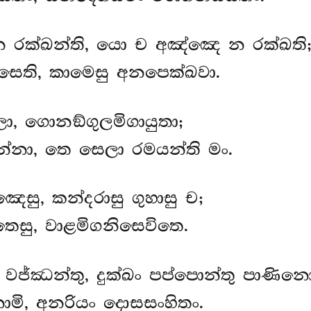
 රක්ඛන්ති, යො ච අඤ්ඤෙ න රක්ඛති
 සෙති, කාමෙසු අනපෙක්ඛවා.
ිලා, ගොනඞ්ගුලමිගායුතා;
්නා, තෙ සෙලා රමයන්ති මං.
ෙසු, කන්දරාසු ගුහාසු ච;
ෙසු, වාළමිගනිසෙවිතෙ.
 වජ්ඣන්තු, දුක්ඛං පප්පොන්තු පාණිනො
ාමි, අනරියං දොසසංහිතං.