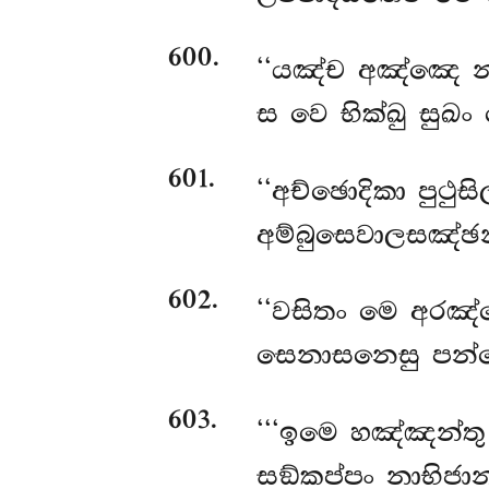
600
.
‘‘යඤ්ච අඤ්ඤෙ න
ස වෙ භික්ඛු සුඛං
601
.
‘‘අච්ඡොදිකා පුථුස
අම්බුසෙවාලසඤ්ඡන
602
.
‘‘වසිතං මෙ අරඤ්ඤ
සෙනාසනෙසු පන්ත
603
.
‘‘‘ඉමෙ හඤ්ඤන්තු
සඞ්කප්පං නාභිජාන