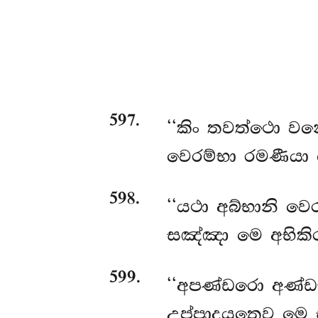
597
.
‘‘කිං
තවත්ථො වනෙ
වෙරම්භා රමණීයා 
598
.
‘‘යථා අබ්භානි වෙ
සඤ්ඤා මෙ අභිකිර
599
.
‘‘අපණ්ඩරො අණ්ඩ
උප්පාදයතෙව මෙ සත