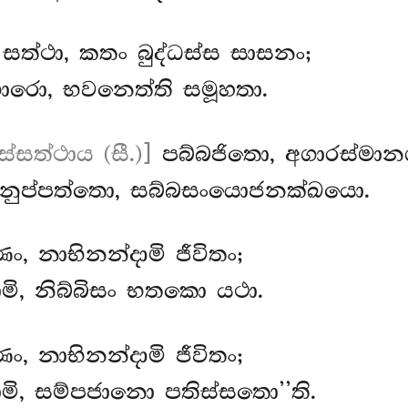
සත්ථා, කතං බුද්ධස්ස සාසනං;
රො, භවනෙත්ති සමූහතා.
ස්සත්ථාය (සී.)]
පබ්බජිතො, අගාරස්මානග
නුප්පත්තො, සබ්බසංයොජනක්ඛයො.
ං, නාභිනන්දාමි ජීවිතං;
මි, නිබ්බිසං භතකො යථා.
ං, නාභිනන්දාමි ජීවිතං;
මි, සම්පජානො පතිස්සතො’’ති.