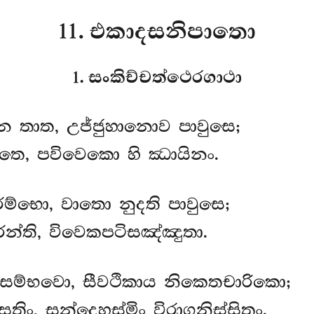
11. එකාදසනිපාතො
1. සංකිච්චත්ථෙරගාථා
 තාත, උජ්ජුහානොව පාවුසෙ;
තෙ, පවිවෙකො හි ඣායිනං.
රම්භො, වාතො නුදති පාවුසෙ;
න්ති, විවෙකපටිසඤ්ඤුතා.
සම්භවො, සීවථිකාය නිකෙතචාරිකො;
ිං, සන්දෙහස්මිං විරාගනිස්සිතං.