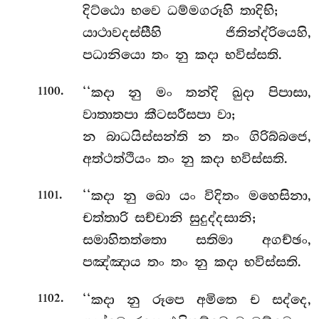
දිට්ඨො භවෙ ධම්මගරූහි තාදිභි;
යාථාවදස්සීහි ජිතින්ද්රියෙහි,
පධානියො
තං නු කදා භවිස්සති.
.
‘‘කදා නු මං තන්දි ඛුදා පිපාසා,
1100
වාතාතපා කීටසරීසපා වා;
න බාධයිස්සන්ති න තං ගිරිබ්බජෙ,
අත්ථත්ථියං තං නු කදා භවිස්සති.
.
‘‘කදා
නු ඛො යං විදිතං මහෙසිනා,
1101
චත්තාරි සච්චානි සුදුද්දසානි;
සමාහිතත්තො සතිමා අගච්ඡං,
පඤ්ඤාය තං තං නු කදා භවිස්සති.
.
‘‘කදා නු රූපෙ අමිතෙ ච සද්දෙ,
1102