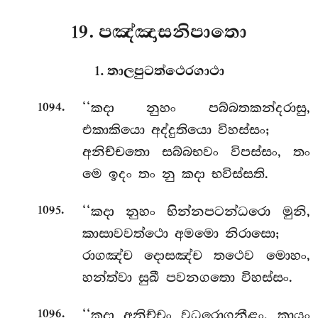
19. පඤ්ඤාසනිපාතො
1. තාලපුටත්ථෙරගාථා
.
‘‘කදා
නුහං පබ්බතකන්දරාසු,
1094
එකාකියො අද්දුතියො විහස්සං;
අනිච්චතො සබ්බභවං විපස්සං, තං
මෙ ඉදං තං නු කදා භවිස්සති.
.
‘‘කදා නුහං භින්නපටන්ධරො මුනි,
1095
කාසාවවත්ථො
අමමො නිරාසො;
රාගඤ්ච දොසඤ්ච තථෙව මොහං,
හන්ත්වා සුඛී පවනගතො විහස්සං.
.
‘‘කදා අනිච්චං වධරොගනීළං, කායං
1096