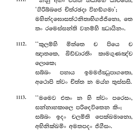
‘‘නනු අහං චිත්ත තයාම්හි යාචිතො,
‘ගිරිබ්බජෙ චිත්රඡදා විහඞ්ගමා’;
මහින්දඝොසත්ථනිතාභිගජ්ජිනො, තෙ
තං රමෙස්සන්ති වනම්හි ඣායිනං.
.
‘‘කුලම්හි මිත්තෙ ච පියෙ ච
1112
ඤාතකෙ, ඛිඩ්ඩාරතිං කාමගුණඤ්ච
ලොකෙ;
සබ්බං පහාය ඉමමජ්ඣුපාගතො,
අථොපි ත්වං චිත්ත න මය්හ තුස්සසි.
.
‘‘මමෙව එතං න හි ත්වං පරෙසං,
1113
සන්නාහකාලෙ පරිදෙවිතෙන කිං;
සබ්බං ඉදං චලමිති පෙක්ඛමානො,
අභිනික්ඛමිං අමතපදං ජිගීසං.