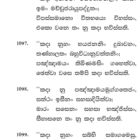
ඉමං මච්චුජරායුපද්දුතං;
විපස්සමානො වීතභයො විහස්සං,
එකො වනෙ තං නු කදා භවිස්සති.
.
‘‘කදා නුහං භයජනනිං දුඛාවහං,
1097
තණ්හාලතං බහුවිධානුවත්තනිං;
පඤ්ඤාමයං තිඛිණමසිං ගහෙත්වා,
ඡෙත්වා වසෙ තම්පි කදා භවිස්සති.
.
‘‘කදා නු පඤ්ඤාමයමුග්ගතෙජං,
1098
සත්ථං ඉසීනං සහසාදියිත්වා;
මාරං සසෙනං සහසා භඤ්ජිස්සං,
සීහාසනෙ තං නු කදා භවිස්සති.
.
‘‘කදා නුහං සබ්භි සමාගමෙසු,
1099