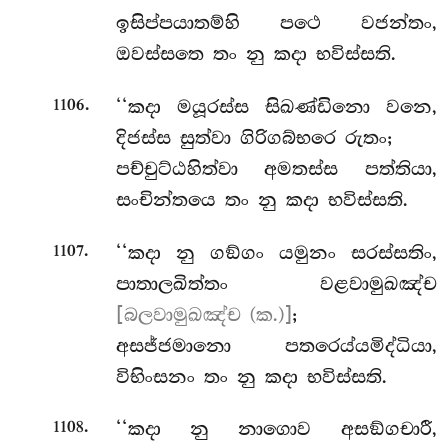
ඉසිප්පයාතම්හි පථෙ වජන්තං,
ඔවස්සතෙ තං නු කදා භවිස්සති.
.
‘‘කදා
මයූරස්ස සිඛණ්ඩිනො වනෙ,
1106
දිජස්ස සුත්වා ගිරිගබ්භරෙ රුතං;
පච්චුට්ඨහිත්වා අමතස්ස පත්තියා,
සංචින්තයෙ තං නු කදා භවිස්සති.
.
‘‘කදා නු ගඞ්ගං යමුනං සරස්සතිං,
1107
පාතාලඛිත්තං වළවාමුඛඤ්ච
[බලවාමුඛඤ්ච (ක.)]
;
අසජ්ජමානො පතරෙය්යමිද්ධියා,
විභිංසනං තං නු කදා භවිස්සති.
.
‘‘කදා
නු නාගොව අසඞ්ගචාරී,
1108