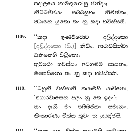
පදාලයෙ කාමගුණෙසු ඡන්දං;
නිබ්බජ්ජයං සබ්බසුභං නිමිත්තං,
ඣානෙ යුතො තං නු කදා භවිස්සති.
.
‘‘කදා
ඉණට්ටොව දලිද්දකො
1109
[දළිද්දකො (සී.)]
නිධිං, ආරාධයිත්වා
ධනිකෙහි පීළිතො;
තුට්ඨො භවිස්සං
අධිගම්ම සාසනං,
මහෙසිනො තං නු කදා භවිස්සති.
.
‘‘බහූනි වස්සානි තයාම්හි යාචිතො,
1110
‘අගාරවාසෙන අලං නු තෙ ඉදං’;
තං දානි මං පබ්බජිතං සමානං,
කිංකාරණා චිත්ත තුවං න යුඤ්ජසි.
.
1111