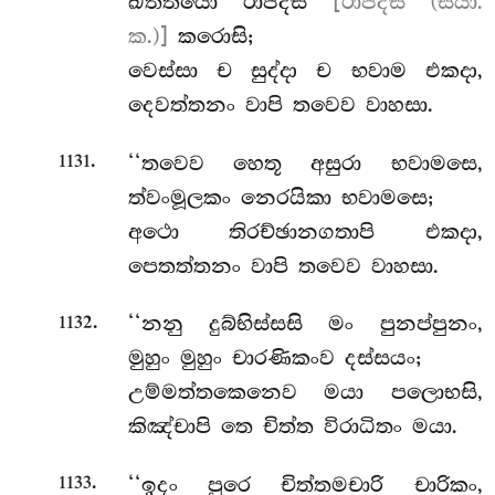
ඛත්තියො රාජදසී
[රාජදිසී (ස්යා.
ක.)]
කරොසි;
වෙස්සා ච සුද්දා ච භවාම එකදා,
දෙවත්තනං වාපි තවෙව වාහසා.
.
‘‘තවෙව හෙතූ අසුරා භවාමසෙ,
1131
ත්වංමූලකං නෙරයිකා භවාමසෙ;
අථො තිරච්ඡානගතාපි එකදා,
පෙතත්තනං වාපි තවෙව වාහසා.
.
‘‘නනු දුබ්භිස්සසි මං පුනප්පුනං,
1132
මුහුං මුහුං චාරණිකංව දස්සයං;
උම්මත්තකෙනෙව මයා පලොභසි,
කිඤ්චාපි තෙ චිත්ත විරාධිතං මයා.
.
‘‘ඉදං පුරෙ චිත්තමචාරි චාරිකං,
1133