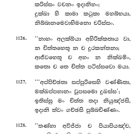
කරිස්සං වචනං ඉදානිහං;
දුක්ඛා හි කාමා කටුකා මහබ්භයා,
නිබ්බානමෙවාභිමනො චරිස්සං.
.
‘‘නාහං අලක්ඛ්යා අහිරික්කතාය වා,
1126
න චිත්තහෙතූ න ච දූරකන්තනා;
ආජීවහෙතූ ච අහං න නික්ඛමිං,
කතො ච තෙ චිත්ත පටිස්සවො මයා.
.
‘‘‘අප්පිච්ඡතා සප්පුරිසෙහි වණ්ණිතා,
1127
මක්ඛප්පහානං වූපසමො දුඛස්ස’;
ඉතිස්සු
මං චිත්ත තදා නියුඤ්ජසි,
ඉදානි ත්වං ගච්ඡසි පුබ්බචිණ්ණං.
.
‘‘තණ්හා අවිජ්ජා ච පියාපියඤ්ච,
1128