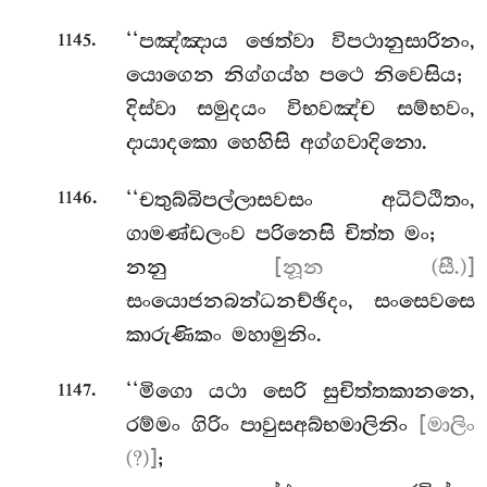
.
‘‘පඤ්ඤාය ඡෙත්වා විපථානුසාරිනං,
1145
යොගෙන නිග්ගය්හ පථෙ නිවෙසිය;
දිස්වා සමුදයං විභවඤ්ච සම්භවං,
දායාදකො හෙහිසි අග්ගවාදිනො.
.
‘‘චතුබ්බිපල්ලාසවසං අධිට්ඨිතං,
1146
ගාමණ්ඩලංව පරිනෙසි චිත්ත මං;
නනු
[නූන (සී.)]
සංයොජනබන්ධනච්ඡිදං, සංසෙවසෙ
කාරුණිකං මහාමුනිං.
.
‘‘මිගො යථා සෙරි සුචිත්තකානනෙ,
1147
රම්මං ගිරිං පාවුසඅබ්භමාලිනිං
[මාලිං
(?)]
;