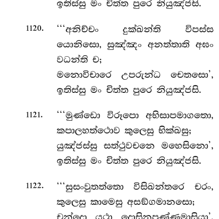
ඉතිස්සු මං චිත්ත පුරෙ නියුඤ්ජසි.
.
‘‘‘අනිච්චං
දුක්ඛන්ති විපස්ස
1120
යොනිසො, සුඤ්ඤං අනත්තාති අඝං
වධන්ති ච;
මනොවිචාරෙ උපරුන්ධ චෙතසො’,
ඉතිස්සු මං චිත්ත පුරෙ නියුඤ්ජසි.
.
‘‘‘මුණ්ඩො විරූපො අභිසාපමාගතො,
1121
කපාලහත්ථොව කුලෙසු භික්ඛසු;
යුඤ්ජස්සු සත්ථුවචනෙ මහෙසිනො’,
ඉතිස්සු මං චිත්ත පුරෙ නියුඤ්ජසි.
.
‘‘‘සුසංවුතත්තො
විසිඛන්තරෙ චරං,
1122
කුලෙසු කාමෙසු අසඞ්ගමානසො;
චන්දො යථා දොසිනපුණ්ණමාසියා’,