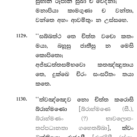
සුභානි රූපානි සුඛා ච වෙදනා;
මනාපියා කාමගුණා ච වන්තා,
වන්තෙ අහං ආවමිතුං න උස්සහෙ.
.
‘‘සබ්බත්ථ
තෙ චිත්ත වචො කතං
1129
මයා, බහූසු ජාතීසු න මෙසි
කොපිතො;
අජ්ඣත්තසම්භවො කතඤ්ඤුතාය
තෙ, දුක්ඛෙ චිරං සංසරිතං තයා
කතෙ.
.
‘‘ත්වඤ්ඤෙව නො චිත්ත කරොසි
1130
බ්රාහ්මණො
[බ්රාහ්මණෙ (සී.),
බ්රාහ්මණං (?) භාවලොප-
තප්පධානතා ගහෙතබ්බා]
, ත්වං