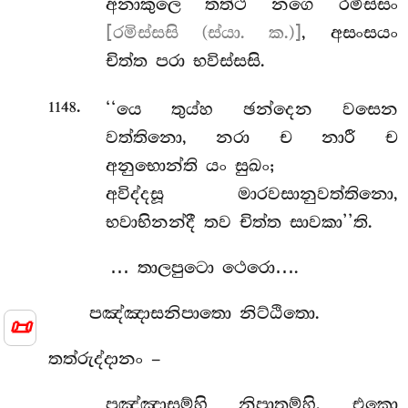
අනාකුලෙ තත්ථ නගෙ රමිස්සං
[රමිස්සසි (ස්යා. ක.)]
, අසංසයං
චිත්ත පරා භවිස්සසි.
.
‘‘යෙ
තුය්හ ඡන්දෙන වසෙන
1148
වත්තිනො, නරා ච නාරී ච
අනුභොන්ති යං සුඛං;
අවිද්දසූ මාරවසානුවත්තිනො,
භවාභිනන්දී තව චිත්ත සාවකා’’ති.
… තාලපුටො ථෙරො….
පඤ්ඤාසනිපාතො නිට්ඨිතො.
📜
තත්රුද්දානං –
පඤ්ඤාසම්හි නිපාතම්හි, එකො