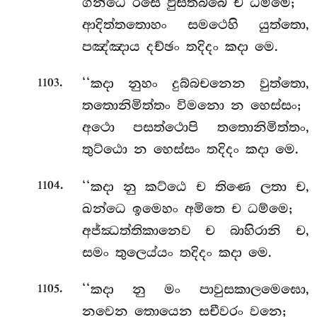
ගන්ධෙ රසෙ ඵුසිතබ්බෙ ච ධම්මෙ;
ආදිත්තතොහං සමථෙහි යුත්තො,
පඤ්ඤාය දච්ඡං තදිදං කදා මෙ.
.
‘‘කදා නුහං දුබ්බචනෙන වුත්තො,
1103
තතොනිමිත්තං විමනො න හෙස්සං;
අථො පසත්ථොපි තතොනිමිත්තං,
තුට්ඨො න හෙස්සං තදිදං කදා මෙ.
.
‘‘කදා නු කට්ඨෙ ච තිණෙ ලතා ච,
1104
ඛන්ධෙ ඉමෙහං අමිතෙ ච ධම්මෙ;
අජ්ඣත්තිකානෙව ච බාහිරානි ච,
සමං
තුලෙය්යං තදිදං කදා මෙ.
.
‘‘කදා නු මං පාවුසකාලමෙඝො,
1105
නවෙන තොයෙන සචීවරං වනෙ;