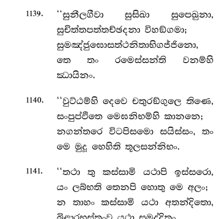
.
‘‘සුනීලගීවා සුසිඛා සුපෙඛුනා,
1139
සුචිත්තපත්තච්ඡදනා විහඞ්ගමා;
සුමඤ්ජුඝොසත්ථනිතාභිගජ්ජිනො,
තෙ තං රමෙස්සන්ති වනම්හි
ඣායිනං.
.
‘‘වුට්ඨම්හි දෙවෙ චතුරඞ්ගුලෙ තිණෙ,
1140
සංපුප්ඵිතෙ මෙඝනිභම්හි කානනෙ;
නගන්තරෙ විටපිසමො සයිස්සං, තං
මෙ මුදූ හෙහිති තූලසන්නිභං.
.
‘‘තථා තු කස්සාමි යථාපි ඉස්සරො,
1141
යං ලබ්භති තෙනපි හොතු මෙ අලං;
න තාහං කස්සාමි යථා අතන්දිතො,
බිළාරභස්තංව යථා සුමද්දිතං.