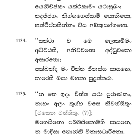
යෙනිච්ඡකං යත්ථකාමං යථාසුඛං;
තදජ්ජහං නිග්ගහෙස්සාමි යොනිසො,
හත්ථිප්පභින්නං
විය අඞ්කුසග්ගහො.
.
‘‘සත්ථා
ච මෙ ලොකමිමං
1134
අධිට්ඨහි,
අනිච්චතො අද්ධුවතො
අසාරතො;
පක්ඛන්ද මං චිත්ත ජිනස්ස සාසනෙ,
තාරෙහි ඔඝා මහතා සුදුත්තරා.
.
‘‘න තෙ ඉදං චිත්ත යථා පුරාණකං,
1135
නාහං අලං තුය්හ වසෙ නිවත්තිතුං
[වසෙන වත්තිතුං (?)]
;
මහෙසිනො පබ්බජිතොම්හි සාසනෙ,
න මාදිසා හොන්ති විනාසධාරිනො.