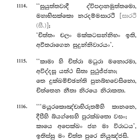
.
‘‘සුයුත්තවාදී ද්විපදානමුත්තමො,
1114
මහාභිසක්කො නරදම්මසාරථි
[සාරථී
(සී.)]
;
‘චිත්තං
චලං මක්කටසන්නිභං ඉති,
අවීතරාගෙන සුදුන්නිවාරයං’.
.
‘‘කාමා
හි චිත්රා මධුරා මනොරමා,
1115
අවිද්දසූ යත්ථ සිතා පුථුජ්ජනා;
තෙ දුක්ඛමිච්ඡන්ති පුනබ්භවෙසිනො,
චිත්තෙන නීතා නිරයෙ නිරාකතා.
.
‘‘‘මයූරකොඤ්චාභිරුතම්හි කානනෙ,
1116
දීපීහි බ්යග්ඝෙහි පුරක්ඛතො වසං;
කායෙ අපෙක්ඛං ජහ මා විරාධය’,
ඉතිස්සු මං චිත්ත පුරෙ නියුඤ්ජසි.