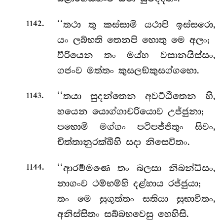
.
‘‘තථා තු කස්සාමි යථාපි ඉස්සරො,
1142
යං ලබ්භති තෙනපි හොතු මෙ අලං;
වීරියෙන තං මය්හ වසානයිස්සං,
ගජංව මත්තං කුසලඞ්කුසග්ගහො.
.
‘‘තයා
සුදන්තෙන අවට්ඨිතෙන හි,
1143
හයෙන
යොග්ගාචරියොව උජ්ජුනා;
පහොමි මග්ගං පටිපජ්ජිතුං සිවං,
චිත්තානුරක්ඛීහි සදා නිසෙවිතං.
.
‘‘ආරම්මණෙ
තං බලසා නිබන්ධිසං,
1144
නාගංව ථම්භම්හි දළ්හාය රජ්ජුයා;
තං මෙ සුගුත්තං සතියා සුභාවිතං,
අනිස්සිතං සබ්බභවෙසු හෙහිසි.