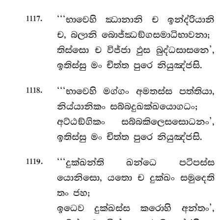
.
‘‘‘භාවෙහි
ඣානානි ච ඉන්ද්රියානි
1117
ච, බලානි බොජ්ඣඞ්ගසමාධිභාවනා;
තිස්සො ච විජ්ජා ඵුස බුද්ධසාසනෙ’,
ඉතිස්සු මං චිත්ත පුරෙ නියුඤ්ජසි.
.
‘‘‘භාවෙහි මග්ගං අමතස්ස පත්තියා,
1118
නිය්යානිකං සබ්බදුඛක්ඛයොගධං;
අට්ඨඞ්ගිකං සබ්බකිලෙසසොධනං’,
ඉතිස්සු මං චිත්ත පුරෙ නියුඤ්ජසි.
.
‘‘‘දුක්ඛන්ති ඛන්ධෙ පටිපස්ස
1119
යොනිසො, යතො
ච දුක්ඛං සමුදෙති
තං ජහ;
ඉධෙව දුක්ඛස්ස කරොහි අන්තං’,