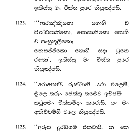
ඉතිස්සු මං චිත්ත පුරෙ නියුඤ්ජසි.
.
‘‘‘ආරඤ්ඤිකො හොහි ච
1123
පිණ්ඩපාතිකො, සොසානිකො හොහි
ච පංසුකූලිකො;
නෙසජ්ජිකො හොහි සදා ධුතෙ
රතො’, ඉතිස්සු මං චිත්ත පුරෙ
නියුඤ්ජසි.
.
‘‘රොපෙත්ව
රුක්ඛානි යථා ඵලෙසී,
1124
මූලෙ තරුං ඡෙත්තු තමෙව ඉච්ඡසි;
තථූපමං චිත්තමිදං කරොසි, යං මං
අනිච්චම්හි චලෙ නියුඤ්ජසි.
.
‘‘අරූප දූරඞ්ගම එකචාරි, න තෙ
1125