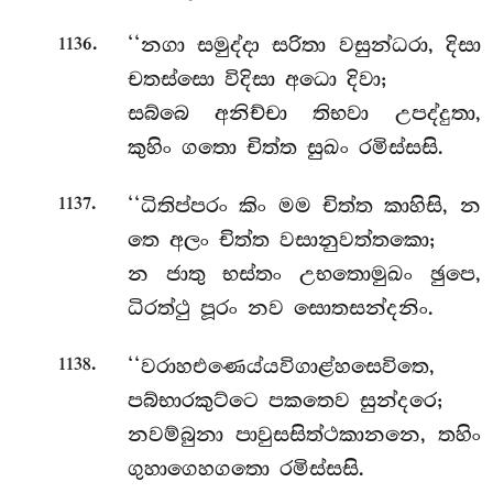
.
‘‘නගා
සමුද්දා සරිතා වසුන්ධරා, දිසා
1136
චතස්සො විදිසා අධො දිවා;
සබ්බෙ අනිච්චා තිභවා උපද්දුතා,
කුහිං ගතො චිත්ත සුඛං රමිස්සසි.
.
‘‘ධිතිප්පරං කිං මම චිත්ත කාහිසි, න
1137
තෙ අලං චිත්ත වසානුවත්තකො;
න ජාතු භස්තං උභතොමුඛං ඡුපෙ,
ධිරත්ථු පූරං නව සොතසන්දනිං.
.
‘‘වරාහඑණෙය්යවිගාළ්හසෙවිතෙ,
1138
පබ්භාරකුට්ටෙ පකතෙව සුන්දරෙ;
නවම්බුනා පාවුසසිත්ථකානනෙ, තහිං
ගුහාගෙහගතො රමිස්සසි.