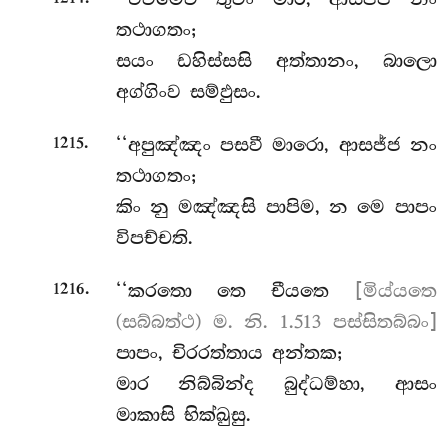
තථාගතං;
සයං ඩහිස්සසි අත්තානං, බාලො
අග්ගිංව සම්ඵුසං.
.
‘‘අපුඤ්ඤං
පසවී මාරො, ආසජ්ජ නං
1215
තථාගතං;
කිං නු මඤ්ඤසි පාපිම, න මෙ පාපං
විපච්චති.
.
‘‘කරතො තෙ චීයතෙ
[මිය්යතෙ
1216
(සබ්බත්ථ) ම. නි. 1.513 පස්සිතබ්බං]
පාපං, චිරරත්තාය අන්තක;
මාර නිබ්බින්ද බුද්ධම්හා, ආසං
මාකාසි භික්ඛුසු.