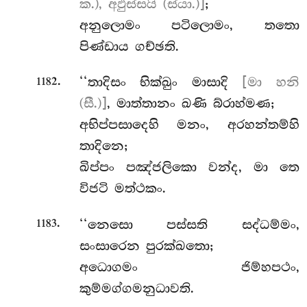
ක.), අඵුස්සයි (ස්යා.)]
;
අනුලොමං පටිලොමං, තතො
පිණ්ඩාය ගච්ඡති.
.
‘‘තාදිසං භික්ඛුං මාසාදි
[මා හනි
1182
(සී.)]
, මාත්තානං ඛණි බ්රාහ්මණ;
අභිප්පසාදෙහි මනං, අරහන්තම්හි
තාදිනෙ;
ඛිප්පං පඤ්ජලිකො වන්ද, මා තෙ
විජටි මත්ථකං.
.
‘‘නෙසො පස්සති සද්ධම්මං,
1183
සංසාරෙන පුරක්ඛතො;
අධොගමං ජිම්හපථං,
කුම්මග්ගමනුධාවති.