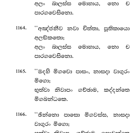
අලං බාලස්ස මොහාය, නො ච
පාරගවෙසිනො.
.
‘‘අඤ්ජනීව නවා චිත්තා, පූතිකායො
1164
අලඞ්කතො;
අලං බාලස්ස මොහාය, නො ච
පාරගවෙසිනො.
.
‘‘ඔදහි මිගවො පාසං, නාසදා වාගුරං
1165
මිගො;
භුත්වා නිවාපං ගච්ඡාම, කද්දන්තෙ
මිගබන්ධකෙ.
.
‘‘ඡින්නො පාසො මිගවස්ස, නාසදා
1166
වාගුරං මිගො;