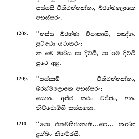
පස්සසි වීතිවත්තන්තං, බ්රහ්මලොකෙ
පභස්සරං.
.
‘‘තස්ස බ්රහ්මා වියාකාසි, පඤ්හං
1208
පුට්ඨො යථාතථං;
න මෙ මාරිස සා දිට්ඨි, යා මෙ දිට්ඨි
පුරෙ අහු.
.
‘‘පස්සාමි වීතිවත්තන්තං,
1209
බ්රහ්මලොකෙ පභස්සරං;
සොහං අජ්ජ කථං වජ්ජං, අහං
නිච්චොම්හි සස්සතො.
.
‘‘යො එතමභිජානාති…පෙ… කණ්හ
1210
දුක්ඛං නිගච්ඡසි.