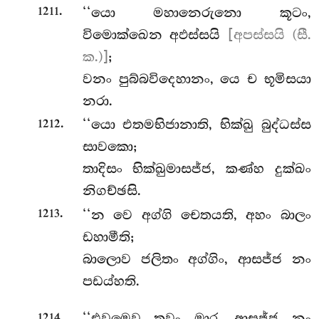
.
‘‘යො මහානෙරුනො කූටං,
1211
විමොක්ඛෙන අඵස්සයි
[අපස්සයි (සී.
ක.)]
;
වනං පුබ්බවිදෙහානං, යෙ ච භූමිසයා
නරා.
.
‘‘යො එතමභිජානාති, භික්ඛු බුද්ධස්ස
1212
සාවකො;
තාදිසං භික්ඛුමාසජ්ජ, කණ්හ දුක්ඛං
නිගච්ඡසි.
.
‘‘න වෙ අග්ගි චෙතයති, අහං බාලං
1213
ඩහාමීති;
බාලොව ජලිතං අග්ගිං, ආසජ්ජ නං
පඩය්හති.
.
‘‘එවමෙව තුවං මාර, ආසජ්ජ නං
1214