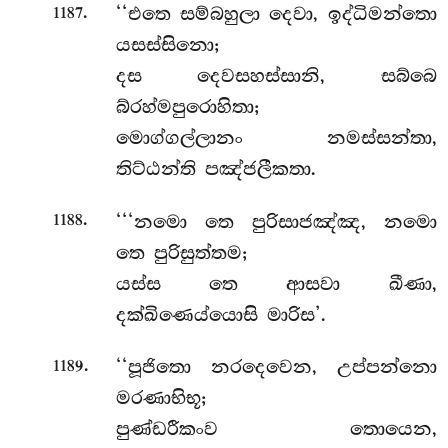
.
‘‘එතෙ සම්බහුලා දෙවා, ඉද්ධිමන්තො
1187
යසස්සිනො;
දස දෙවසහස්සානි, සබ්බෙ
බ්රහ්මපුරොහිතා;
මොග්ගල්ලානං නමස්සන්තා,
තිට්ඨන්ති පඤ්ජලීකතා.
.
‘‘‘නමො
තෙ පුරිසාජඤ්ඤ, නමො
1188
තෙ පුරිසුත්තම;
යස්ස තෙ ආසවා ඛීණා,
දක්ඛිණෙය්යොසි මාරිස’.
.
‘‘පූජිතො
නරදෙවෙන, උප්පන්නො
1189
මරණාභිභූ;
පුණ්ඩරීකංව තොයෙන,