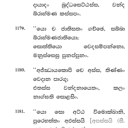
දායාදං බුද්ධසෙට්ඨස්ස, වන්ද
බ්රාහ්මණ කස්සපං.
.
‘‘යො ච ජාතිසතං ගච්ඡෙ, සබ්බා
1179
බ්රාහ්මණජාතියො;
සොත්තියො වෙදසම්පන්නො,
මනුස්සෙසු පුනප්පුනං.
.
‘‘අජ්ඣායකොපි චෙ අස්ස, තිණ්ණං
1180
වෙදාන පාරගූ;
එතස්ස වන්දනායෙතං, කලං
නාග්ඝති සොළසිං.
.
‘‘යො සො අට්ඨ විමොක්ඛානි,
1181
පුරෙභත්තං අඵස්සයි
[අපස්සයි (සී.