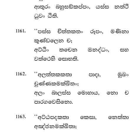
ආතුරං බහුසඞ්කප්පං, යස්ස නත්ථි
ධුවං ඨිති.
.
‘‘පස්ස
චිත්තකතං රූපං, මණිනා
1161
කුණ්ඩලෙන ච;
අට්ඨිං තචෙන ඔනද්ධං, සහ
වත්ථෙහි සොභති.
.
‘‘අලත්තකකතා
පාදා, මුඛං
1162
චුණ්ණකමක්ඛිතං;
අලං බාලස්ස මොහාය, නො ච
පාරගවෙසිනො.
.
‘‘අට්ඨපදකතා කෙසා, නෙත්තා
1163
අඤ්ජනමක්ඛිතා;