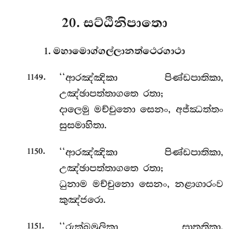
20. සට්ඨිනිපාතො
1. මහාමොග්ගල්ලානත්ථෙරගාථා
.
‘‘ආරඤ්ඤිකා
පිණ්ඩපාතිකා,
1149
උඤ්ඡාපත්තාගතෙ රතා;
දාලෙමු මච්චුනො සෙනං, අජ්ඣත්තං
සුසමාහිතා.
.
‘‘ආරඤ්ඤිකා පිණ්ඩපාතිකා,
1150
උඤ්ඡාපත්තාගතෙ රතා;
ධුනාම
මච්චුනො සෙනං, නළාගාරංව
කුඤ්ජරො.
.
‘‘රුක්ඛමූලිකා සාතතිකා,
1151