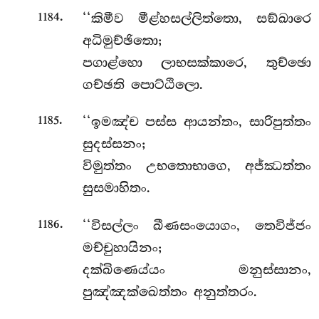
.
‘‘කිමීව මීළ්හසල්ලිත්තො, සඞ්ඛාරෙ
1184
අධිමුච්ඡිතො;
පගාළ්හො ලාභසක්කාරෙ, තුච්ඡො
ගච්ඡති පොට්ඨිලො.
.
‘‘ඉමඤ්ච පස්ස ආයන්තං, සාරිපුත්තං
1185
සුදස්සනං;
විමුත්තං උභතොභාගෙ, අජ්ඣත්තං
සුසමාහිතං.
.
‘‘විසල්ලං
ඛීණසංයොගං, තෙවිජ්ජං
1186
මච්චුහායිනං;
දක්ඛිණෙය්යං
මනුස්සානං,
පුඤ්ඤක්ඛෙත්තං අනුත්තරං.