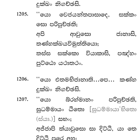
දුක්ඛං නිගච්ඡසි.
.
‘‘යො වෙජයන්තපාසාදෙ, සක්කං
1205
සො පරිපුච්ඡති;
අපි ආවුසො ජානාසි,
තණ්හක්ඛයවිමුත්තියො;
තස්ස සක්කො වියාකාසි, පඤ්හං
පුට්ඨො යථාතථං.
.
‘‘යො එතමභිජානාති…පෙ… කණ්හ
1206
දුක්ඛං නිගච්ඡසි.
.
‘‘යො බ්රහ්මානං පරිපුච්ඡති,
1207
සුධම්මායං ඨිතො
[සුධම්මායා’භිතො
(ස්යා.)]
සභං;
අජ්ජාපි ත්යාවුසො සා දිට්ඨි, යා තෙ
දිට්ඨි පුරෙ අහු;