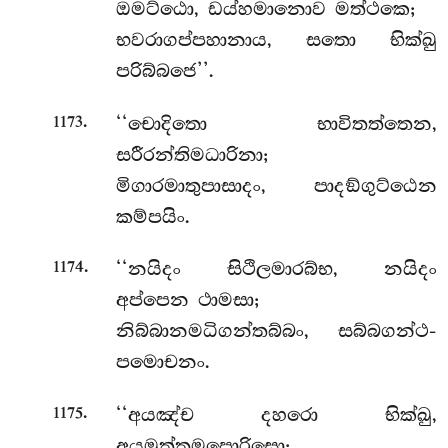
ඔමට්ඨො, ඩය්හමානොව මත්ථකෙ;
භවරාගප්පහානාය, සතො භික්ඛු
පරිබ්බජෙ’’.
.
‘‘චොදිතො භාවිතත්තෙන,
1173
සරීරන්තිමධාරිනා;
මිගාරමාතුපාසාදං, පාදඞ්ගුට්ඨෙන
කම්පයිං.
.
‘‘නයිදං සිථිලමාරබ්භ, නයිදං
1174
අප්පෙන ථාමසා;
නිබ්බානමධිගන්තබ්බං, සබ්බගන්ථ-
පමොචනං.
.
‘‘අයඤ්ච
දහරො භික්ඛු,
1175
අයමුත්තමපොරිසො;