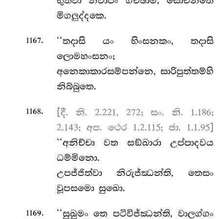
භුත්වා නිවාපං ගච්ඡාම, සොචන්තෙ
මිගලුද්දකෙ.
.
‘‘තදාසි යං භිංසනකං, තදාසි
1167
ලොමහංසනං;
අනෙකාකාරසම්පන්නෙ, සාරිපුත්තම්හි
නිබ්බුතෙ.
.
[දී. නි. 2.221, 272; සං. නි. 1.186;
1168
2.143; අප. ථෙර 1.2.115; ජා. 1.1.95]
‘‘අනිච්චා
වත සඞ්ඛාරා උප්පාදවය
ධම්මිනො.
උපජ්ජිත්වා නිරුජ්ඣන්ති, තෙසං
වූපසමො සුඛො.
.
‘‘සුඛුමං තෙ පටිවිජ්ඣන්ති, වාලග්ගං
1169