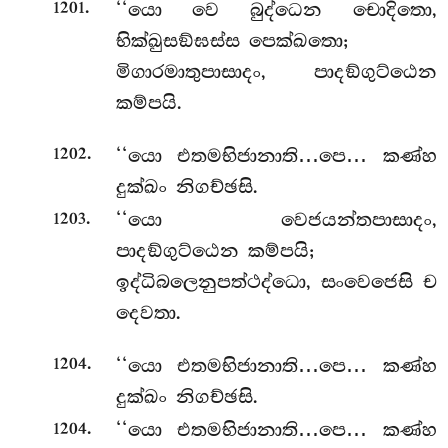
.
‘‘යො වෙ බුද්ධෙන චොදිතො,
1201
භික්ඛුසඞ්ඝස්ස පෙක්ඛතො;
මිගාරමාතුපාසාදං, පාදඞ්ගුට්ඨෙන
කම්පයි.
.
‘‘යො එතමභිජානාති…පෙ… කණ්හ
1202
දුක්ඛං නිගච්ඡසි.
.
‘‘යො
වෙජයන්තපාසාදං,
1203
පාදඞ්ගුට්ඨෙන කම්පයි;
ඉද්ධිබලෙනුපත්ථද්ධො, සංවෙජෙසි ච
දෙවතා.
.
‘‘යො එතමභිජානාති…පෙ… කණ්හ
1204
දුක්ඛං නිගච්ඡසි.
.
‘‘යො එතමභිජානාති…පෙ… කණ්හ
1204