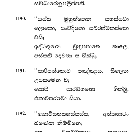
සඞ්ඛාරෙනුපලිප්පති.
.
‘‘යස්ස මුහුත්තෙන සහස්සධා
1190
ලොකො, සංවිදිතො සබ්රහ්මකප්පො
වසි;
ඉද්ධිගුණෙ චුතුපපාතෙ කාලෙ,
පස්සති දෙවතා ස භික්ඛු.
.
‘‘සාරිපුත්තොව පඤ්ඤාය, සීලෙන
1191
උපසමෙන ච;
යොපි පාරඞ්ගතො භික්ඛු,
එතාවපරමො සියා.
.
‘‘කොටිසතසහස්සස්ස, අත්තභාවං
1192
ඛණෙන නිම්මිනෙ;