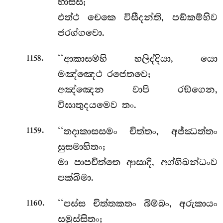
භාසසි;
එත්ථ චෙකෙ විසීදන්ති, පඞ්කම්හිව
ජරග්ගවො.
.
‘‘ආකාසම්හි හලිද්දියා, යො
1158
මඤ්ඤෙථ රජෙතවෙ;
අඤ්ඤෙන වාපි රඞ්ගෙන,
විඝාතුදයමෙව තං.
.
‘‘තදාකාසසමං චිත්තං, අජ්ඣත්තං
1159
සුසමාහිතං;
මා පාපචිත්තෙ ආසාදි, අග්ගිඛන්ධංව
පක්ඛිමා.
.
‘‘පස්ස චිත්තකතං බිම්බං, අරුකායං
1160
සමුස්සිතං;