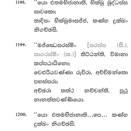
.
‘‘යො එතමභිජානාති, භික්ඛු බුද්ධස්ස
1198
සාවකො;
තාදිසං භික්ඛුමාසජ්ජ, කණ්හ දුක්ඛං
නිගච්ඡසි.
.
‘‘මජ්ඣෙසරස්මිං
[සරස්ස (සී.),
1199
සාගරස්මිං (ක.)]
තිට්ඨන්ති, විමානා
කප්පඨායිනො;
වෙළුරියවණ්ණා රුචිරා, අච්චිමන්තො
පභස්සරා;
අච්ඡරා තත්ථ නච්චන්ති, පුථු
නානත්තවණ්ණියො.
.
‘‘යො
එතමභිජානාති…පෙ… කණ්හ
1200
දුක්ඛං නිගච්ඡසි.