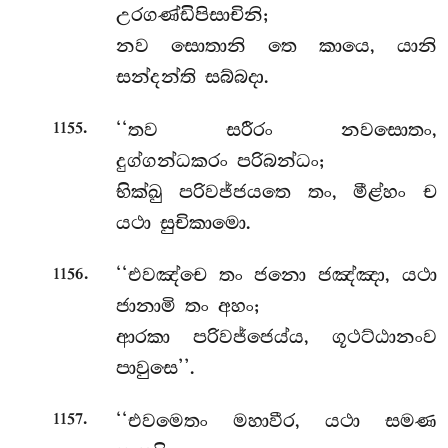
උරගණ්ඩිපිසාචිනි;
නව සොතානි තෙ කායෙ, යානි
සන්දන්ති සබ්බදා.
.
‘‘තව සරීරං නවසොතං,
1155
දුග්ගන්ධකරං පරිබන්ධං;
භික්ඛු පරිවජ්ජයතෙ තං, මීළ්හං ච
යථා සුචිකාමො.
.
‘‘එවඤ්චෙ තං ජනො ජඤ්ඤා, යථා
1156
ජානාමි තං අහං;
ආරකා පරිවජ්ජෙය්ය, ගූථට්ඨානංව
පාවුසෙ’’.
.
‘‘එවමෙතං මහාවීර, යථා සමණ
1157