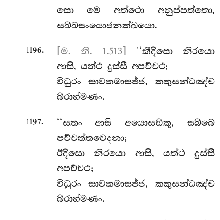
සො මෙ අත්ථො අනුප්පත්තො,
සබ්බසංයොජනක්ඛයො.
.
[ම. නි. 1.513]
‘‘කීදිසො නිරයො
1196
ආසි, යත්ථ දුස්සී අපච්චථ;
විධුරං සාවකමාසජ්ජ, කකුසන්ධඤ්ච
බ්රාහ්මණං.
.
‘‘සතං ආසි අයොසඞ්කූ, සබ්බෙ
1197
පච්චත්තවෙදනා;
ඊදිසො නිරයො ආසි, යත්ථ දුස්සී
අපච්චථ;
විධුරං සාවකමාසජ්ජ, කකුසන්ධඤ්ච
බ්රාහ්මණං.