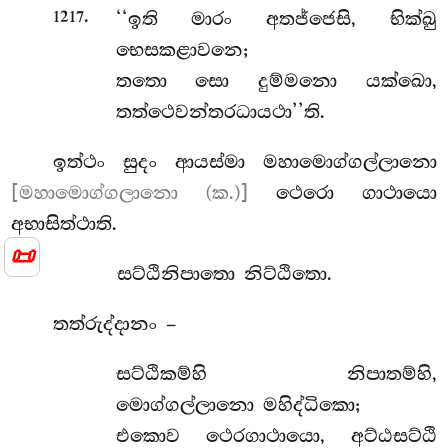
.
‘‘ඉති
මාරං අතජ්ජෙසි, භික්ඛු
1217
භෙසකළාවනෙ;
තතො සො දුම්මනො යක්ඛො,
තත්ථෙවන්තරධායථා’’ති.
ඉත්ථං සුදං ආයස්මා මහාමොග්ගල්ලානො
[මහාමොග්ගලානො (ක.)]
ථෙරො ගාථායො
අභාසිත්ථාති.
📜
සට්ඨිනිපාතො නිට්ඨිතො.
තත්රුද්දානං –
සට්ඨිකම්හි නිපාතම්හි,
මොග්ගල්ලානො මහිද්ධිකො;
එකොව ථෙරගාථායො, අට්ඨසට්ඨි