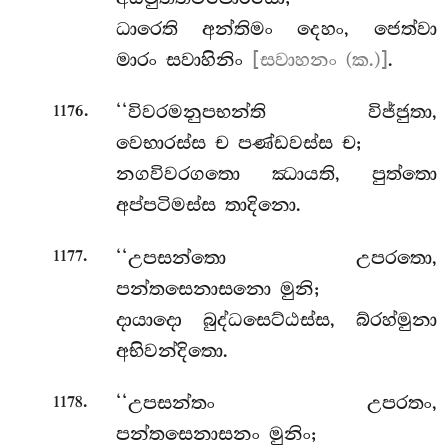
ධාරෙති අන්තිමං දෙහං, ජෙත්වා
මාරං සවාහිනිං
[සවාහනං (ක.)]
.
.
‘‘විවරමනුපභන්ති
විජ්ජුතා,
1176
වෙභාරස්ස ච පණ්ඩවස්ස ච;
නගවිවරගතො ඣායති, පුත්තො
අප්පටිමස්ස තාදිනො.
.
‘‘උපසන්තො උපරතො,
1177
පන්තසෙනාසනො මුනි;
දායාදො
බුද්ධසෙට්ඨස්ස, බ්රහ්මුනා
අභිවන්දිතො.
.
‘‘උපසන්තං උපරතං,
1178
පන්තසෙනාසනං මුනිං;