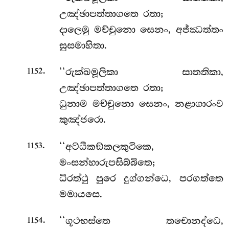
උඤ්ඡාපත්තාගතෙ රතා;
දාලෙමු මච්චුනො සෙනං, අජ්ඣත්තං
සුසමාහිතා.
.
‘‘රුක්ඛමූලිකා සාතතිකා,
1152
උඤ්ඡාපත්තාගතෙ රතා;
ධුනාම මච්චුනො සෙනං, නළාගාරංව
කුඤ්ජරො.
.
‘‘අට්ඨිකඞ්කලකුටිකෙ,
1153
මංසන්හාරුපසිබ්බිතෙ;
ධිරත්ථු පුරෙ දුග්ගන්ධෙ, පරගත්තෙ
මමායසෙ.
.
‘‘ගූථභස්තෙ තචොනද්ධෙ,
1154