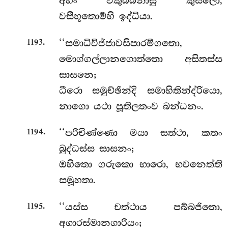
අහං විකුබ්බනාසු කුසලො,
වසීභූතොම්හි ඉද්ධියා.
.
‘‘සමාධිවිජ්ජාවසිපාරමීගතො,
1193
මොග්ගල්ලානගොත්තො අසිතස්ස
සාසනෙ;
ධීරො සමුච්ඡින්දි සමාහිතින්ද්රියො,
නාගො
යථා පූතිලතංව බන්ධනං.
.
‘‘පරිචිණ්ණො මයා සත්ථා, කතං
1194
බුද්ධස්ස සාසනං;
ඔහිතො ගරුකො භාරො, භවනෙත්ති
සමූහතා.
.
‘‘යස්ස චත්ථාය පබ්බජිතො,
1195
අගාරස්මානගාරියං;