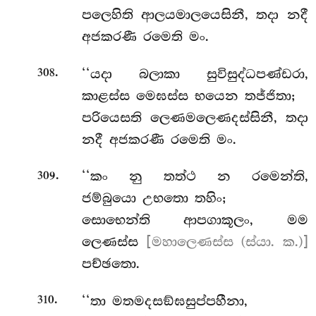
පලෙහිති ආලයමාලයෙසිනී, තදා නදී
අජකරණී රමෙති මං.
.
‘‘යදා
බලාකා සුවිසුද්ධපණ්ඩරා,
308
කාළස්ස මෙඝස්ස භයෙන තජ්ජිතා;
පරියෙසති ලෙණමලෙණදස්සිනී, තදා
නදී අජකරණී රමෙති මං.
.
‘‘කං නු තත්ථ න රමෙන්ති,
309
ජම්බුයො උභතො තහිං;
සොභෙන්ති ආපගාකූලං, මම
ලෙණස්ස
[මහාලෙණස්ස (ස්යා. ක.)]
පච්ඡතො.
.
‘‘තා මතමදසඞ්ඝසුප්පහීනා,
310