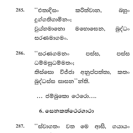
.
‘‘එතාදිසං කරිත්වාන, බහුං
285
දුග්ගතිගාමිනං;
වුය්හමානො මහොඝෙන, බුද්ධං
සරණමාගමං.
.
‘‘සරණගමනං පස්ස, පස්ස
286
ධම්මසුධම්මතං;
තිස්සො විජ්ජා අනුප්පත්තා, කතං
බුද්ධස්ස සාසන’’න්ති.
… ජම්බුකො ථෙරො….
6. සෙනකත්ථෙරගාථා
.
‘‘ස්වාගතං
වත මෙ ආසි, ගයායං
287