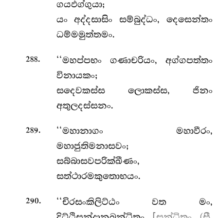
ගයඵග්ගුයා;
යං අද්දසාසිං සම්බුද්ධං, දෙසෙන්තං
ධම්මමුත්තමං.
.
‘‘මහප්පභං
ගණාචරියං, අග්ගපත්තං
288
විනායකං;
සදෙවකස්ස ලොකස්ස, ජිනං
අතුලදස්සනං.
.
‘‘මහානාගං මහාවීරං,
289
මහාජුතිමනාසවං;
සබ්බාසවපරික්ඛීණං,
සත්ථාරමකුතොභයං.
.
‘‘චිරසංකිලිට්ඨං වත මං,
290
දිට්ඨිසන්දානබන්ධිතං
[සන්ධිතං (සී.