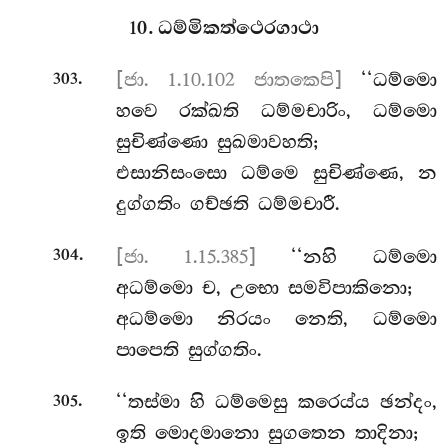
10. ධම්මිකත්ථෙරගාථා
.
[ජා. 1.10.102 ජාතකෙපි]
‘‘ධම්මො
303
හවෙ රක්ඛති ධම්මචාරිං, ධම්මො
සුචිණ්ණො සුඛමාවහති;
එසානිසංසො ධම්මෙ සුචිණ්ණෙ, න
දුග්ගතිං ගච්ඡති ධම්මචාරී.
.
[ජා. 1.15.385]
‘‘නහි ධම්මො
304
අධම්මො ච, උභො සමවිපාකිනො;
අධම්මො
නිරයං නෙති, ධම්මො
පාපෙති සුග්ගතිං.
.
‘‘තස්මා හි ධම්මෙසු කරෙය්ය ඡන්දං,
305
ඉති මොදමානො සුගතෙන තාදිනා;