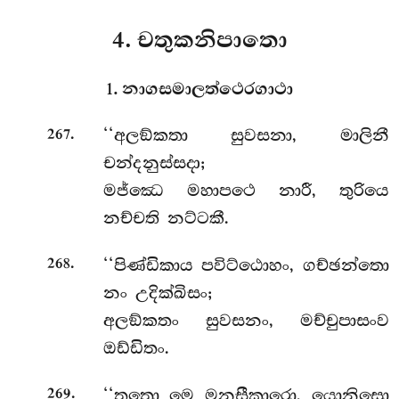
4. චතුකනිපාතො
1. නාගසමාලත්ථෙරගාථා
.
‘‘අලඞ්කතා
සුවසනා, මාලිනී
267
චන්දනුස්සදා;
මජ්ඣෙ මහාපථෙ නාරී, තුරියෙ
නච්චති නට්ටකී.
.
‘‘පිණ්ඩිකාය පවිට්ඨොහං, ගච්ඡන්තො
268
නං උදික්ඛිසං;
අලඞ්කතං සුවසනං, මච්චුපාසංව
ඔඩ්ඩිතං.
.
‘‘තතො මෙ මනසීකාරො, යොනිසො
269