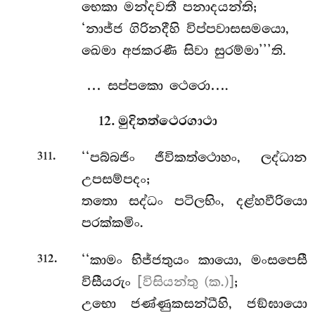
භෙකා
මන්දවතී පනාදයන්ති;
‘නාජ්ජ ගිරිනදීහි විප්පවාසසමයො,
ඛෙමා අජකරණී සිවා සුරම්මා’’’ති.
… සප්පකො ථෙරො….
12. මුදිතත්ථෙරගාථා
.
‘‘පබ්බජිං ජීවිකත්ථොහං, ලද්ධාන
311
උපසම්පදං;
තතො සද්ධං පටිලභිං, දළ්හවීරියො
පරක්කමිං.
.
‘‘කාමං භිජ්ජතුයං කායො, මංසපෙසී
312
විසීයරුං
[විසියන්තු (ක.)]
;
උභො ජණ්ණුකසන්ධීහි, ජඞ්ඝායො