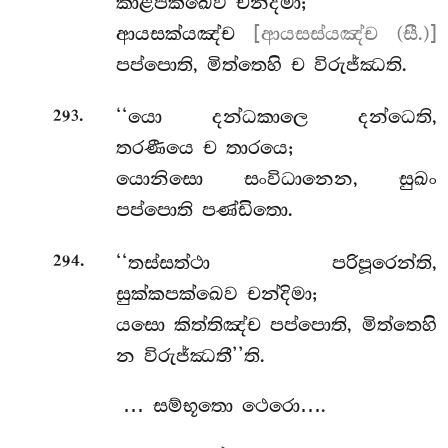
කාළපක්ඛෙව චන්දිමා;
ආයසක්යඤ්ච
[ආයසස්යඤ්ච (සී.)]
පප්පොති, මිත්තෙහි ච විරුජ්ඣති.
.
‘‘යො දන්ධකාලෙ දන්ධෙති,
293
තරණීයෙ ච තාරයෙ;
යොනිසො සංවිධානෙන, සුඛං
පප්පොති පණ්ඩිතො.
.
‘‘තස්සත්ථා පරිපූරෙන්ති,
294
සුක්කපක්ඛෙව චන්දිමා;
යසො කිත්තිඤ්ච පප්පොති, මිත්තෙහි
න විරුජ්ඣතී’’ති.
… සම්භූතො ථෙරො….