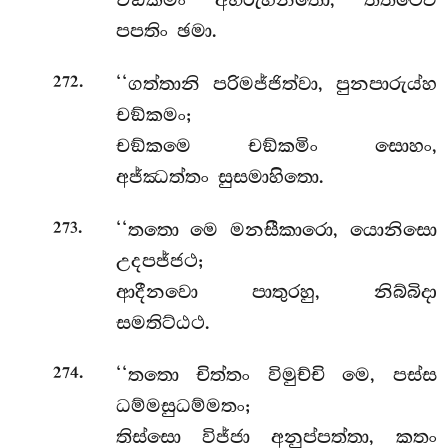
චඞ්කමං අභිරුහන්තො, තත්ථෙව
පපතිං ඡමා.
.
‘‘ගත්තානි පරිමජ්ජිත්වා, පුනපාරුය්හ
272
චඞ්කමං;
චඞ්කමෙ චඞ්කමිං සොහං,
අජ්ඣත්තං සුසමාහිතො.
.
‘‘තතො මෙ මනසීකාරො, යොනිසො
273
උදපජ්ජථ;
ආදීනවො පාතුරහු, නිබ්බිදා
සමතිට්ඨථ.
.
‘‘තතො චිත්තං විමුච්චි මෙ, පස්ස
274
ධම්මසුධම්මතං;
තිස්සො විජ්ජා අනුප්පත්තා, කතං