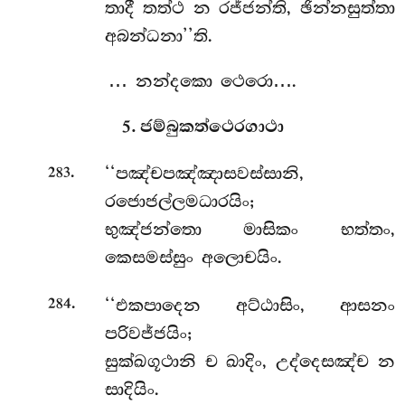
තාදී තත්ථ න රජ්ජන්ති, ඡින්නසුත්තා
අබන්ධනා’’ති.
… නන්දකො ථෙරො….
5. ජම්බුකත්ථෙරගාථා
.
‘‘පඤ්චපඤ්ඤාසවස්සානි,
283
රජොජල්ලමධාරයිං;
භුඤ්ජන්තො මාසිකං භත්තං,
කෙසමස්සුං අලොචයිං.
.
‘‘එකපාදෙන අට්ඨාසිං, ආසනං
284
පරිවජ්ජයිං;
සුක්ඛගූථානි ච ඛාදිං, උද්දෙසඤ්ච න
සාදියිං.