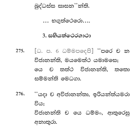
බුද්ධස්ස සාසන’’න්ති.
… භගුත්ථෙරො….
3. සභියත්ථෙරගාථා
.
[ධ. ප. 6 ධම්මපදෙපි]
‘‘පරෙ ච න
275
විජානන්ති, මයමෙත්ථ යමාමසෙ;
යෙ ච තත්ථ විජානන්ති, තතො
සම්මන්ති මෙධගා.
.
‘‘යදා
ච අවිජානන්තා, ඉරියන්ත්යමරා
276
විය;
විජානන්ති ච යෙ ධම්මං, ආතුරෙසු
අනාතුරා.