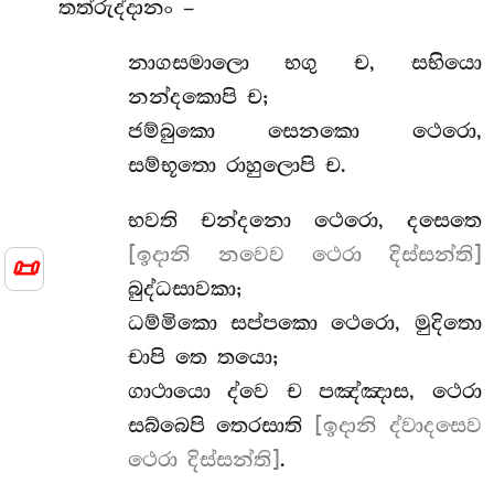
තත්රුද්දානං –
නාගසමාලො භගු ච, සභියො
නන්දකොපි ච;
ජම්බුකො සෙනකො ථෙරො,
සම්භූතො රාහුලොපි ච.
භවති චන්දනො ථෙරො, දසෙතෙ
[ඉදානි නවෙව ථෙරා දිස්සන්ති]
📜
බුද්ධසාවකා;
ධම්මිකො සප්පකො ථෙරො, මුදිතො
චාපි තෙ තයො;
ගාථායො ද්වෙ ච පඤ්ඤාස, ථෙරා
සබ්බෙපි තෙරසාති
[ඉදානි ද්වාදසෙව
ථෙරා දිස්සන්ති]
.