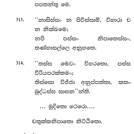
පපතන්තු මෙ.
.
‘‘නාසිස්සං
න පිවිස්සාමි, විහාරා ච
313
න නික්ඛමෙ;
නපි පස්සං නිපාතෙස්සං,
තණ්හාසල්ලෙ අනූහතෙ.
.
‘‘තස්ස මෙවං විහරතො, පස්ස
314
වීරියපරක්කමං;
තිස්සො විජ්ජා අනුප්පත්තා, කතං
බුද්ධස්ස සාසන’’න්ති.
… මුදිතො ථෙරො….
චතුක්කනිපාතො නිට්ඨිතො.