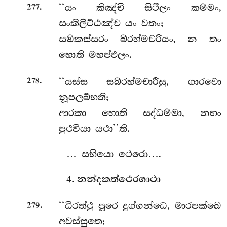
.
‘‘යං
කිඤ්චි සිථිලං කම්මං,
277
සංකිලිට්ඨඤ්ච යං වතං;
සඞ්කස්සරං බ්රහ්මචරියං, න තං
හොති මහප්ඵලං.
.
‘‘යස්ස සබ්රහ්මචාරීසු, ගාරවො
278
නූපලබ්භති;
ආරකා හොති සද්ධම්මා, නභං
පුථවියා යථා’’ති.
… සභියො ථෙරො….
4. නන්දකත්ථෙරගාථා
.
‘‘ධිරත්ථු
පූරෙ දුග්ගන්ධෙ, මාරපක්ඛෙ
279
අවස්සුතෙ;