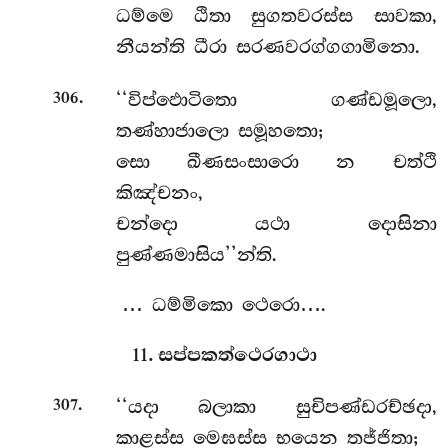
ධම්මෙ ඨිතා සුගතවරස්ස සාවකා,
නීයන්ති ධීරා සරණවරග්ගගාමිනො.
.
‘‘විප්ඵොටිතො
ගණ්ඩමූලො,
306
තණ්හාජාලො සමූහතො;
සො ඛීණසංසාරො න චත්ථි
කිඤ්චනං,
චන්දො යථා දොසිනා
පුණ්ණමාසිය’’න්ති.
… ධම්මිකො ථෙරො….
11. සප්පකත්ථෙරගාථා
.
‘‘යදා බලාකා සුචිපණ්ඩරච්ඡදා,
307
කාළස්ස මෙඝස්ස භයෙන තජ්ජිතා;