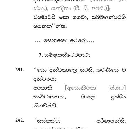
ස්යා.), සන්දිතං (පී. සී. අට්ඨ.)]
;
විමොචයි සො භගවා, සබ්බගන්ථෙහි
සෙනක’’න්ති.
… සෙනකො ථෙරො….
7. සම්භූතත්ථෙරගාථා
.
‘‘යො දන්ධකාලෙ තරති, තරණීයෙ ච
291
දන්ධයෙ;
අයොනි
[අයොනිසො (ස්යා.)]
සංවිධානෙන, බාලො දුක්ඛං
නිගච්ඡති.
.
‘‘තස්සත්ථා පරිහායන්ති,
292