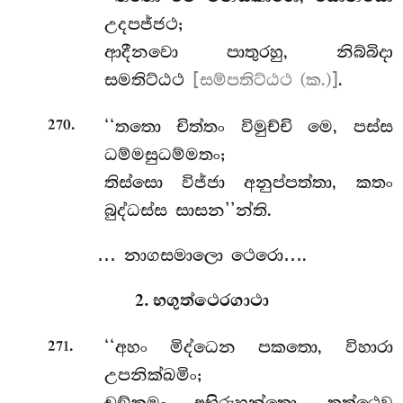
උදපජ්ජථ;
ආදීනවො පාතුරහු, නිබ්බිදා
සමතිට්ඨථ
[සම්පතිට්ඨථ (ක.)]
.
.
‘‘තතො චිත්තං විමුච්චි මෙ, පස්ස
270
ධම්මසුධම්මතං;
තිස්සො
විජ්ජා අනුප්පත්තා, කතං
බුද්ධස්ස සාසන’’න්ති.
… නාගසමාලො ථෙරො….
2. භගුත්ථෙරගාථා
.
‘‘අහං මිද්ධෙන පකතො, විහාරා
271
උපනික්ඛමිං;