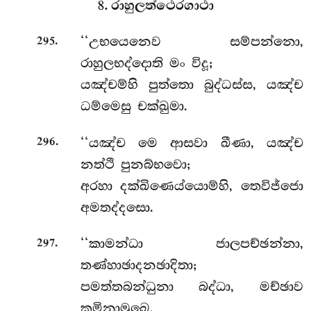
8. රාහුලත්ථෙරගාථා
.
‘‘උභයෙනෙව
සම්පන්නො,
295
රාහුලභද්දොති මං විදූ;
යඤ්චම්හි පුත්තො බුද්ධස්ස, යඤ්ච
ධම්මෙසු චක්ඛුමා.
.
‘‘යඤ්ච මෙ ආසවා ඛීණා, යඤ්ච
296
නත්ථි පුනබ්භවො;
අරහා
දක්ඛිණෙය්යොම්හි, තෙවිජ්ජො
අමතද්දසො.
.
‘‘කාමන්ධා
ජාලපච්ඡන්නා,
297
තණ්හාඡාදනඡාදිතා;
පමත්තබන්ධුනා බද්ධා, මච්ඡාව
කුමිනාමුඛෙ.