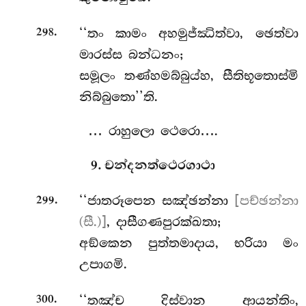
.
‘‘තං
කාමං අහමුජ්ඣිත්වා, ඡෙත්වා
298
මාරස්ස බන්ධනං;
සමූලං තණ්හමබ්බුය්හ, සීතිභූතොස්මි
නිබ්බුතො’’ති.
… රාහුලො ථෙරො….
9. චන්දනත්ථෙරගාථා
.
‘‘ජාතරූපෙන සඤ්ඡන්නා
[පච්ඡන්නා
299
(සී.)]
, දාසීගණපුරක්ඛතා;
අඞ්කෙන පුත්තමාදාය, භරියා මං
උපාගමි.
.
‘‘තඤ්ච දිස්වාන ආයන්තිං,
300