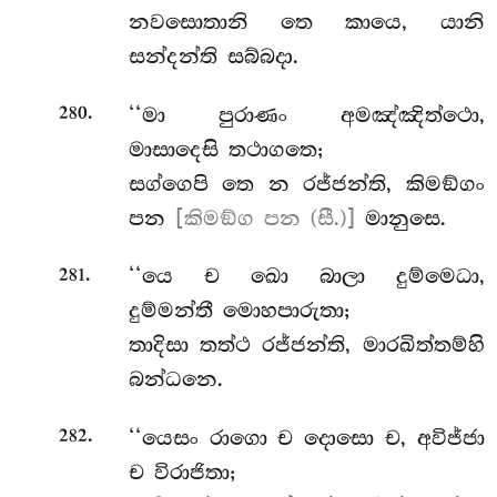
නවසොතානි තෙ කායෙ, යානි
සන්දන්ති සබ්බදා.
.
‘‘මා
පුරාණං අමඤ්ඤිත්ථො,
280
මාසාදෙසි තථාගතෙ;
සග්ගෙපි තෙ න රජ්ජන්ති, කිමඞ්ගං
පන
[කිමඞ්ග පන (සී.)]
මානුසෙ.
.
‘‘යෙ ච ඛො බාලා දුම්මෙධා,
281
දුම්මන්තී මොහපාරුතා;
තාදිසා තත්ථ රජ්ජන්ති, මාරඛිත්තම්හි
බන්ධනෙ.
.
‘‘යෙසං රාගො ච දොසො ච, අවිජ්ජා
282
ච විරාජිතා;