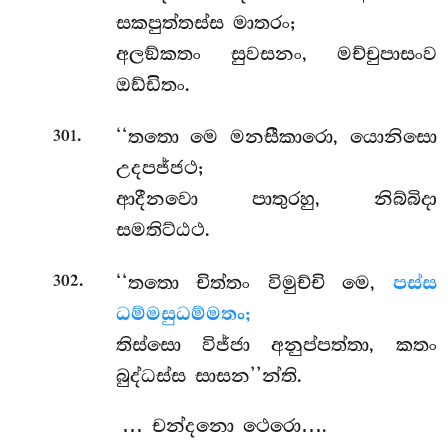
සකපුත්තස්ස මාතරං;
අලඞ්කතං සුවසනං, මච්චුපාසංව
ඔඩ්ඩිතං.
.
‘‘තතො මෙ මනසීකාරො, යොනිසො
301
උදපජ්ජථ;
ආදීනවො පාතුරහු, නිබ්බිදා
සමතිට්ඨථ.
.
‘‘තතො චිත්තං විමුච්චි මෙ,
පස්ස
302
ධම්මසුධම්මතං;
තිස්සො විජ්ජා අනුප්පත්තා, කතං
බුද්ධස්ස සාසන’’න්ති.
… චන්දනො ථෙරො….