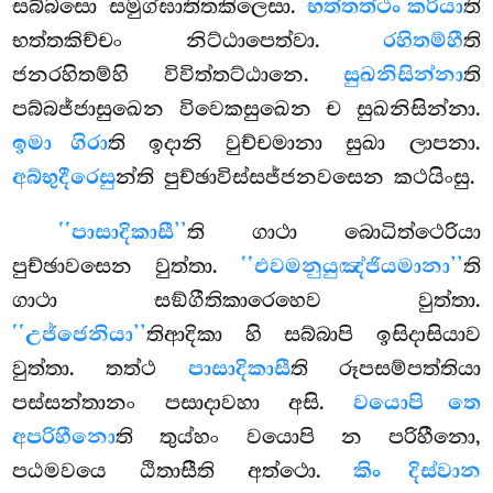
සබ්බසො සමුග්ඝාතිතකිලෙසා.
භත්තත්ථං කරියා
ති
භත්තකිච්චං නිට්ඨාපෙත්වා.
රහිතම්හී
ති
ජනරහිතම්හි විවිත්තට්ඨානෙ.
සුඛනිසින්නා
ති
පබ්බජ්ජාසුඛෙන විවෙකසුඛෙන ච සුඛනිසින්නා.
ඉමා ගිරා
ති ඉදානි වුච්චමානා සුඛා ලාපනා.
අබ්භුදීරෙසු
න්ති පුච්ඡාවිස්සජ්ජනවසෙන කථයිංසු.
‘‘පාසාදිකාසී’’
ති ගාථා බොධිත්ථෙරියා
පුච්ඡාවසෙන වුත්තා.
‘‘එවමනුයුඤ්ජියමානා’’
ති
ගාථා සඞ්ගීතිකාරෙහෙව වුත්තා.
‘‘උජ්ජෙනියා’’
තිආදිකා හි සබ්බාපි ඉසිදාසියාව
වුත්තා. තත්ථ
පාසාදිකාසී
ති රූපසම්පත්තියා
පස්සන්තානං පසාදාවහා අසි.
වයොපි තෙ
අපරිහීනො
ති තුය්හං වයොපි න පරිහීනො,
පඨමවයෙ ඨිතාසීති අත්ථො.
කිං දිස්වාන