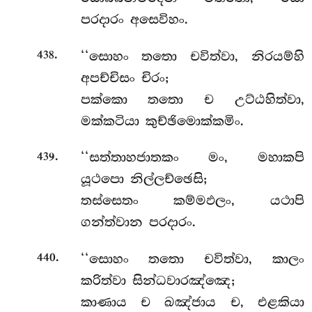
පරදාරං අසෙවිහං.
.
‘‘සොහං තතො චවිත්වා, නිරයම්හි
438
අපච්චිසං චිරං;
පක්කො තතො ච උට්ඨහිත්වා,
මක්කටියා කුච්ඡිමොක්කමිං.
.
‘‘සත්තාහජාතකං මං, මහාකපි
439
යූථපො නිල්ලච්ඡෙසි;
තස්සෙතං කම්මඵලං, යථාපි
ගන්ත්වාන පරදාරං.
.
‘‘සොහං තතො චවිත්වා, කාලං
440
කරිත්වා සින්ධවාරඤ්ඤෙ;
කාණාය
ච ඛඤ්ජාය ච, එළකියා