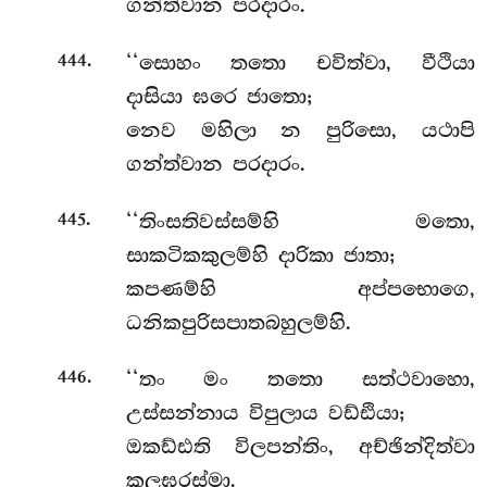
ගන්ත්වාන පරදාරං.
.
‘‘සොහං තතො චවිත්වා, වීථියා
444
දාසියා ඝරෙ ජාතො;
නෙව මහිලා න පුරිසො, යථාපි
ගන්ත්වාන පරදාරං.
.
‘‘තිංසතිවස්සම්හි මතො,
445
සාකටිකකුලම්හි දාරිකා ජාතා;
කපණම්හි අප්පභොගෙ,
ධනිකපුරිසපාතබහුලම්හි.
.
‘‘තං මං තතො සත්ථවාහො,
446
උස්සන්නාය විපුලාය වඩ්ඪියා;
ඔකඩ්ඪති විලපන්තිං, අච්ඡින්දිත්වා
කුලඝරස්මා.