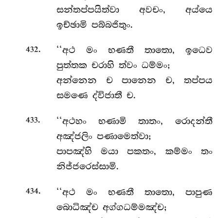
සන්තප්පයිත්වා අවචං, අය්යෙ
ඉච්ඡාමි පබ්බජිතුං.
.
‘‘අථ මං භණතී තාතො, ඉධෙව
432
පුත්තක චරාහි ත්වං ධම්මං;
අන්නෙන ච පානෙන ච, තප්පය
සමණෙ ද්විජාතී ච.
.
‘‘අථහං භණාමි තාතං, රොදන්තී
433
අඤ්ජලිං පණාමෙත්වා;
පාපඤ්හි මයා පකතං, කම්මං තං
නිජ්ජරෙස්සාමි.
.
‘‘අථ මං භණතී තාතො, පාපුණ
434
බොධිඤ්ච අග්ගධම්මඤ්ච;