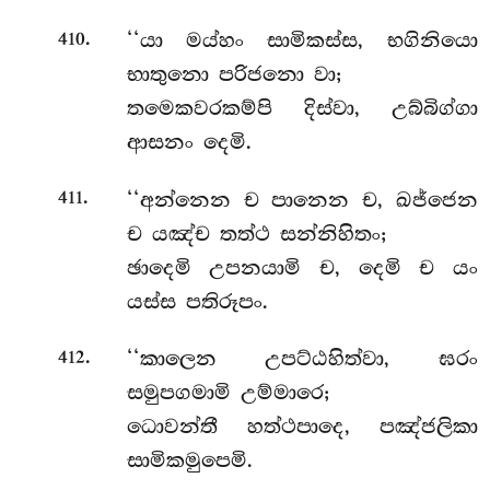
.
‘‘යා මය්හං සාමිකස්ස, භගිනියො
410
භාතුනො පරිජනො වා;
තමෙකවරකම්පි දිස්වා, උබ්බිග්ගා
ආසනං දෙමි.
.
‘‘අන්නෙන
ච පානෙන ච, ඛජ්ජෙන
411
ච යඤ්ච තත්ථ සන්නිහිතං;
ඡාදෙමි උපනයාමි ච, දෙමි ච යං
යස්ස පතිරූපං.
.
‘‘කාලෙන උපට්ඨහිත්වා, ඝරං
412
සමුපගමාමි උම්මාරෙ;
ධොවන්තී හත්ථපාදෙ, පඤ්ජලිකා
සාමිකමුපෙමි.