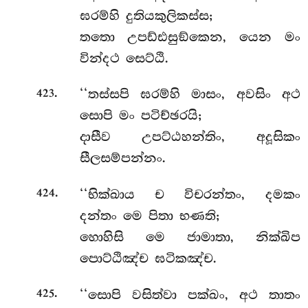
ඝරම්හි දුතියකුලිකස්ස;
තතො උපඩ්ඪසුඞ්කෙන, යෙන මං
වින්දථ සෙට්ඨි.
.
‘‘තස්සපි ඝරම්හි මාසං, අවසිං අථ
423
සොපි මං පටිච්ඡරයි;
දාසීව උපට්ඨහන්තිං, අදූසිකං
සීලසම්පන්නං.
.
‘‘භික්ඛාය ච විචරන්තං, දමකං
424
දන්තං මෙ පිතා භණති;
හොහිසි මෙ ජාමාතා, නික්ඛිප
පොට්ඨිඤ්ච ඝටිකඤ්ච.
.
‘‘සොපි වසිත්වා පක්ඛං, අථ තාතං
425