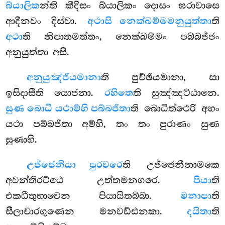
බ්යාලික
න්ති කීදිසං බ්යාලිකං දොසං ඝරාවාසෙ
ආදීනවං දිස්වා.
අථාසි නෙක්ඛම්මමනුයුත්තා
ති
අථා
ති නිපාතමත්තං, නෙක්ඛම්මං පබ්බජ්ජං
අනුයුත්තා අසි.
අනුයුඤ්ජියමානා
ති පුච්ඡියමානා, සා
ඉසිදාසීති යොජනා.
රහිතෙ
ති සුඤ්ඤට්ඨානෙ.
සුණ බොධි යථාම්හි පබ්බජිතා
ති බොධිත්ථෙරි අහං
යථා පබ්බජිතා අම්හි, තං තං පුරාණං සුණ
සුණාහි.
උජ්ජෙනියා පුරවරෙ
ති උජ්ජෙනීනාමකෙ
අවන්තිරට්ඨෙ උත්තමනගරෙ.
පියා
ති
එකධීතුභාවෙන පියායිතබ්බා.
මනාපා
ති
සීලාචාරගුණෙන මනවඩ්ඪනකා.
දයිතා
ති