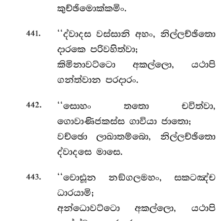
කුච්ඡිමොක්කමිං.
.
‘‘ද්වාදස
වස්සානි අහං, නිල්ලච්ඡිතො
441
දාරකෙ පරිවහිත්වා;
කිමිනාවට්ටො අකල්ලො, යථාපි
ගන්ත්වාන පරදාරං.
.
‘‘සොහං තතො චවිත්වා,
442
ගොවාණිජකස්ස ගාවියා ජාතො;
වච්ඡො ලාඛාතම්බො, නිල්ලච්ඡිතො
ද්වාදසෙ මාසෙ.
.
‘‘වොඪූන නඞ්ගලමහං, සකටඤ්ච
443
ධාරයාමි;
අන්ධොවට්ටො අකල්ලො, යථාපි