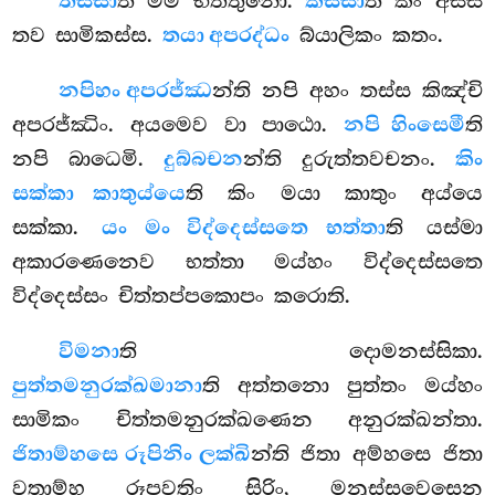
තස්සා
ති
මම භත්තුනො.
කිස්සා
ති කිං අස්ස
තව සාමිකස්ස.
තයා අපරද්ධං
බ්යාලිකං කතං.
නපිහං අපරජ්ඣ
න්ති නපි අහං තස්ස කිඤ්චි
අපරජ්ඣිං. අයමෙව වා පාඨො.
නපි හිංසෙමී
ති
නපි බාධෙමි.
දුබ්බචන
න්ති දුරුත්තවචනං.
කිං
සක්කා කාතුය්යෙ
ති කිං මයා කාතුං අය්යෙ
සක්කා.
යං මං විද්දෙස්සතෙ භත්තා
ති යස්මා
අකාරණෙනෙව භත්තා මය්හං විද්දෙස්සතෙ
විද්දෙස්සං චිත්තප්පකොපං කරොති.
විමනා
ති
දොමනස්සිකා.
පුත්තමනුරක්ඛමානා
ති අත්තනො පුත්තං මය්හං
සාමිකං චිත්තමනුරක්ඛණෙන අනුරක්ඛන්තා.
ජිතාම්හසෙ රූපිනිං ලක්ඛි
න්ති ජිතා අම්හසෙ ජිතා
වතාම්හ රූපවතිං සිරිං, මනුස්සවෙසෙන