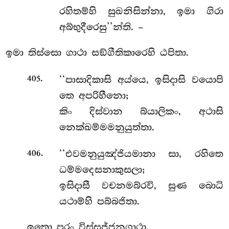
රහිතම්හි සුඛනිසින්නා, ඉමා ගිරා
අබ්භුදීරෙසු’’න්ති. –
ඉමා තිස්සො ගාථා සඞ්ගීතිකාරෙහි ඨපිතා.
.
‘‘පාසාදිකාසි අය්යෙ, ඉසිදාසි වයොපි
405
තෙ අපරිහීනො;
කිං දිස්වාන බ්යාලිකං, අථාසි
නෙක්ඛම්මමනුයුත්තා.
.
‘‘එවමනුයුඤ්ජියමානා සා, රහිතෙ
406
ධම්මදෙසනාකුසලා;
ඉසිදාසී වචනමබ්රවි, සුණ බොධි
යථාම්හි පබ්බජිතා.
ඉතො පරං විස්සජ්ජනගාථා.