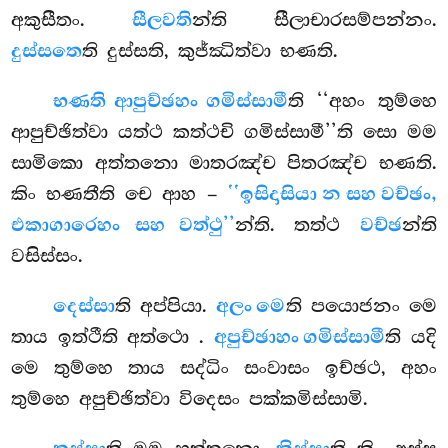
අකුසීතං.
සීලවති
න්ති සීලාචාරසම්පන්නං.
දුස්සතෙ
ති දුස්සති, කුජ්ඣිත්වා භණති.
භණති ආපුච්ඡහං ගමිස්සාමී
ති ‘‘අහං තුම්හෙ
ආපුච්ඡිත්වා යත්ථ කත්ථචි ගමිස්සාමී’’ති සො මම
සාමිකො අත්තනො මාතරඤ්ච පිතරඤ්ච භණති.
කිං භණතීති චෙ ආහ –
‘‘ඉසිදාසියා න සහ වච්ඡං,
එකාගාරෙහං සහ වත්ථු’’
න්ති. තත්ථ
වච්ඡ
න්ති
වසිස්සං.
දෙස්සා
ති අප්පියා.
අලං මෙ
ති පයොජනං මෙ
තාය ඉත්ථීති අත්ථො
.
අපුච්ඡාහං ගමිස්සාමී
ති යදි
මෙ තුම්හෙ තාය සද්ධිං සංවාසං ඉච්ඡථ, අහං
තුම්හෙ අපුච්ඡිත්වා විදෙසං පක්කමිස්සාමි.