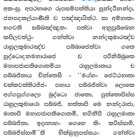
අකංසු. අපරභාගෙ රූපසම්පත්තියා සුන්දරීනන්දා,
ජනපදකල්යාණීති ච පඤ්ඤායිත්ථ. සා අම්හාකං
භගවති සබ්බඤ්ඤුතං පත්වා අනුපුබ්බෙන
කපිලවත්ථුං ගන්ත්වා නන්දකුමාරඤ්ච
රාහුලකුමාරඤ්ච පබ්බාජෙත්වා ගතෙ
සුද්ධොදනමහාරාජෙ ච පරිනිබ්බුතෙ
මහාපජාපතිගොතමියා රාහුලමාතාය ච
පබ්බජිතාය චින්තෙසි – ‘‘මය්හං ජෙට්ඨභාතා
චක්කවත්තිරජ්ජං
පහාය පබ්බජිත්වා ලොකෙ
අග්ගපුග්ගලො බුද්ධො ජාතො, පුත්තොපිස්ස
රාහුලකුමාරො පබ්බජි, භත්තාපි මෙ නන්දරාජා,
මාතාපි
මහාපජාපතිගොතමී, භගිනීපි රාහුලමාතා
පබ්බජිතා, ඉදානාහං ගෙහෙ කිං කරිස්සාමි,
පබ්බජිස්සාමී’’ති භික්ඛුනුපස්සයං ගන්ත්වා