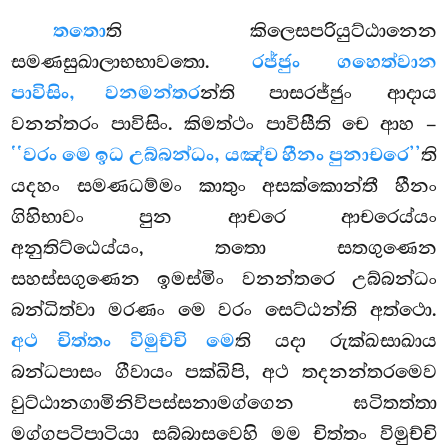
තතො
ති කිලෙසපරියුට්ඨානෙන
සමණසුඛාලාභභාවතො.
රජ්ජුං ගහෙත්වාන
පාවිසිං, වනමන්තර
න්ති පාසරජ්ජුං ආදාය
වනන්තරං පාවිසිං. කිමත්ථං පාවිසීති චෙ ආහ –
‘‘වරං මෙ ඉධ උබ්බන්ධං, යඤ්ච හීනං පුනාචරෙ’’
ති
යදහං සමණධම්මං කාතුං අසක්කොන්තී හීනං
ගිහිභාවං පුන ආචරෙ ආචරෙය්යං
අනුතිට්ඨෙය්යං, තතො සතගුණෙන
සහස්සගුණෙන ඉමස්මිං වනන්තරෙ උබ්බන්ධං
බන්ධිත්වා මරණං මෙ වරං සෙට්ඨන්ති අත්ථො.
අථ චිත්තං විමුච්චි මෙ
ති යදා රුක්ඛසාඛාය
බන්ධපාසං ගීවායං පක්ඛිපි, අථ තදනන්තරමෙව
වුට්ඨානගාමිනිවිපස්සනාමග්ගෙන ඝටිතත්තා
මග්ගපටිපාටියා සබ්බාසවෙහි මම චිත්තං විමුච්චි