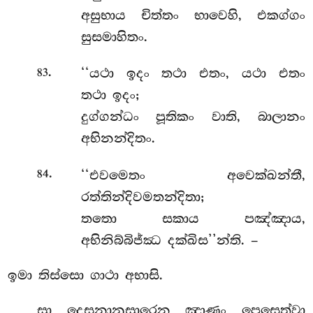
අසුභාය චිත්තං භාවෙහි, එකග්ගං
සුසමාහිතං.
.
‘‘යථා ඉදං තථා එතං, යථා එතං
83
තථා ඉදං;
දුග්ගන්ධං පූතිකං වාති, බාලානං
අභිනන්දිතං.
.
‘‘එවමෙතං අවෙක්ඛන්තී,
84
රත්තින්දිවමතන්දිතා;
තතො සකාය පඤ්ඤාය,
අභිනිබ්බිජ්ඣ දක්ඛිස’’න්ති. –
ඉමා තිස්සො ගාථා අභාසි.
සා දෙසනානුසාරෙන ඤාණං පෙසෙත්වා