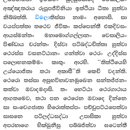
අඤ්ඤතරාය රූපූපජීවිනියා ඉත්ථියා ධීතා හුත්වා
නිබ්බත්ති.
විමලා
තිස්සා නාමං අහොසි. සා
වයප්පත්තා තථෙව ජීවිකං කප්පෙන්තී එකදිවසං
ආයස්මන්තං මහාමොග්ගල්ලානං වෙසාලියං
පිණ්ඩාය චරන්තං දිස්වා පටිබද්ධචිත්තා හුත්වා
ථෙරස්ස වසනට්ඨානං ගන්ත්වා ථෙරං උද්දිස්ස
පලොභනකම්මං කාතුං ආරභි. ‘‘තිත්ථියෙහි
උය්යොජිතා තථා අකාසී’’ති කෙචි වදන්ති.
ථෙරො තස්සා අසුභවිභාවනමුඛෙන සන්තජ්ජනං
කත්වා ඔවාදමදාසි. තං හෙට්ඨා ථෙරගාථාය
ආගතමෙව, තථා පන ථෙරෙන ඔවාදෙ දින්නෙ
සා සංවෙගජාතා හිරොත්තප්පං පච්චුපට්ඨපෙත්වා
සාසනෙ පටිලද්ධසද්ධා උපාසිකා
හුත්වා
අපරභාගෙ භික්ඛුනීසු පබ්බජිත්වා ඝටෙන්තී