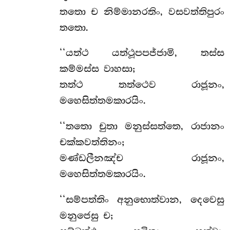
තතො ච නිම්මානරතිං, වසවත්තිපුරං
තතො.
‘‘යත්ථ යත්ථූපපජ්ජාමි, තස්ස
කම්මස්ස වාහසා;
තත්ථ තත්ථෙව රාජූනං,
මහෙසිත්තමකාරයිං.
‘‘තතො චුතා මනුස්සත්තෙ, රාජානං
චක්කවත්තිනං;
මණ්ඩලීනඤ්ච රාජූනං,
මහෙසිත්තමකාරයිං.
‘‘සම්පත්තිං අනුභොත්වාන, දෙවෙසු
මනුජෙසු ච;