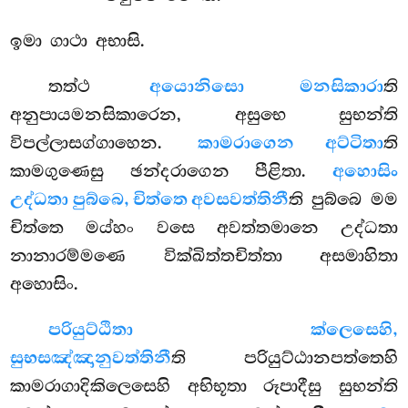
ඉමා ගාථා අභාසි.
තත්ථ
අයොනිසො මනසිකාරා
ති
අනුපායමනසිකාරෙන, අසුභෙ සුභන්ති
විපල්ලාසග්ගාහෙන.
කාමරාගෙන අට්ටිතා
ති
කාමගුණෙසු ඡන්දරාගෙන පීළිතා.
අහොසිං
උද්ධතා පුබ්බෙ, චිත්තෙ අවසවත්තිනී
ති පුබ්බෙ මම
චිත්තෙ මය්හං වසෙ අවත්තමානෙ
උද්ධතා
නානාරම්මණෙ වික්ඛිත්තචිත්තා අසමාහිතා
අහොසිං.
පරියුට්ඨිතා ක්ලෙසෙහි,
සුභසඤ්ඤානුවත්තිනී
ති පරියුට්ඨානපත්තෙහි
කාමරාගාදිකිලෙසෙහි අභිභූතා
රූපාදීසු සුභන්ති