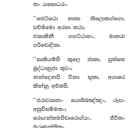
තං යසොධරං.
‘‘ජෙට්ඨො භාතා තිලොකග්ගො,
පච්ඡිමො අරහා තථා;
එකාකිනී ගහට්ඨාහං, මාතරා
පරිචොදිතා.
‘‘සාකියම්හි කුලෙ ජාතා, පුත්තෙ
බුද්ධානුජා තුවං;
නන්දෙනපි විනා භූතා, අගාරෙ
කින්නු අච්ඡසි.
‘‘ජරාවසානං
යොබ්බඤ්ඤං, රූපං
අසුචිසම්මතං;
රොගන්තමපිචාරොග්යං, ජීවිතං
මරණන්තිකං.