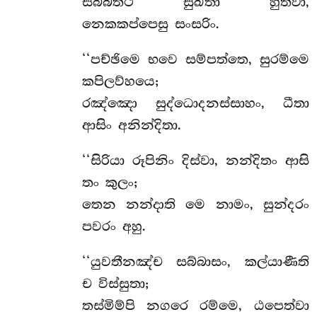
සබ්බත්ථ සුඛිතා හුත්වා,
නෙකකප්පෙසු සංසරිං.
‘‘පච්ඡිමෙ භවෙ සම්පත්තෙ, සුරම්මෙ
කපිලව්හයෙ;
රඤ්ඤො සුද්ධොදනස්සාහං, ධීතා
ආසිං අනින්දිතා.
‘‘සිරියා
රූපිනිං දිස්වා, නන්දිතං ආසි
තං කුලං;
තෙන නන්දාති මෙ නාමං, සුන්දරං
පවරං අහු.
‘‘යුවතීනඤ්ච සබ්බාසං, කල්යාණීති
ච විස්සුතා;
තස්මිම්පි නගරෙ රම්මෙ, ඨපෙත්වා