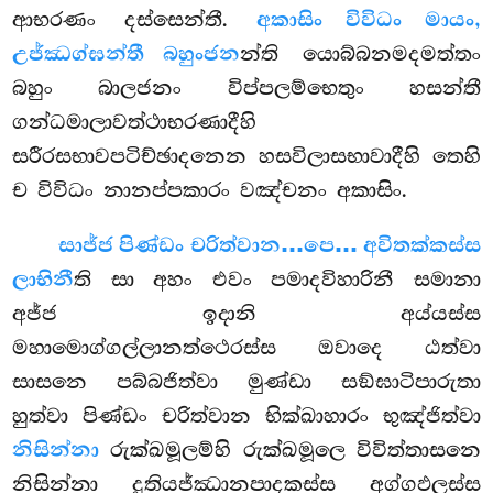
ආභරණං දස්සෙන්තී.
අකාසිං විවිධං මායං,
උජ්ඣග්ඝන්තී බහුං
ජන
න්ති යොබ්බනමදමත්තං
බහුං බාලජනං විප්පලම්භෙතුං හසන්තී
ගන්ධමාලාවත්ථාභරණාදීහි
සරීරසභාවපටිච්ඡාදනෙන හසවිලාසභාවාදීහි තෙහි
ච විවිධං නානප්පකාරං වඤ්චනං අකාසිං.
සාජ්ජ පිණ්ඩං චරිත්වාන…පෙ… අවිතක්කස්ස
ලාභිනී
ති සා අහං එවං පමාදවිහාරිනී සමානා
අජ්ජ ඉදානි අය්යස්ස
මහාමොග්ගල්ලානත්ථෙරස්ස ඔවාදෙ ඨත්වා
සාසනෙ පබ්බජිත්වා මුණ්ඩා සඞ්ඝාටිපාරුතා
හුත්වා පිණ්ඩං චරිත්වාන භික්ඛාහාරං භුඤ්ජිත්වා
නිසින්නා
රුක්ඛමූලම්හි රුක්ඛමූලෙ විවිත්තාසනෙ
නිසින්නා දුතියජ්ඣානපාදකස්ස අග්ගඵලස්ස