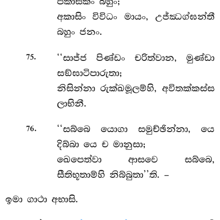
පකාසිකං බහුං;
අකාසිං විවිධං මායං, උජ්ඣග්ඝන්තී
බහුං ජනං.
.
‘‘සාජ්ජ පිණ්ඩං චරිත්වාන, මුණ්ඩා
75
සඞ්ඝාටිපාරුතා;
නිසින්නා රුක්ඛමූලම්හි, අවිතක්කස්ස
ලාභිනී.
.
‘‘සබ්බෙ යොගා සමුච්ඡින්නා, යෙ
76
දිබ්බා යෙ ච මානුසා;
ඛෙපෙත්වා ආසවෙ සබ්බෙ,
සීතිභූතාම්හි නිබ්බුතා’’ති. –
ඉමා ගාථා අභාසි.