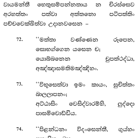
වායමන්තී හෙතුසම්පන්නතාය න චිරස්සෙව
අරහත්තං පත්වා අත්තනො පටිපත්තිං
පච්චවෙක්ඛිත්වා උදානවසෙන –
.
‘‘මත්තා වණ්ණෙන රූපෙන,
72
සොභග්ගෙන යසෙන ච;
යොබ්බනෙන චුපත්ථද්ධා,
අඤ්ඤාසමතිමඤ්ඤිහං.
.
‘‘විභූසෙත්වා
ඉමං කායං, සුචිත්තං
73
බාලලාපනං;
අට්ඨාසිං වෙසිද්වාරම්හි, ලුද්දො
පාසමිවොඩ්ඩිය.
.
‘‘පිළන්ධනං විදංසෙන්තී, ගුය්හං
74