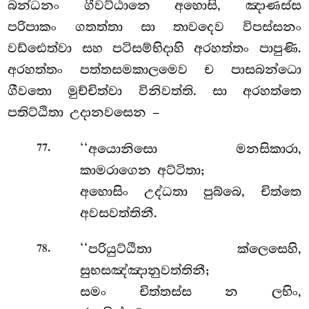
බන්ධනං ගීවට්ඨානෙ අහොසි, ඤාණස්ස
පරිපාකං ගතත්තා සා තාවදෙව විපස්සනං
වඩ්ඪෙත්වා සහ
පටිසම්භිදාහි අරහත්තං පාපුණි.
අරහත්තං පත්තසමකාලමෙව ච පාසබන්ධො
ගීවතො මුච්චිත්වා විනිවත්ති. සා අරහත්තෙ
පතිට්ඨිතා උදානවසෙන –
.
‘‘අයොනිසො මනසිකාරා,
77
කාමරාගෙන අට්ටිතා;
අහොසිං උද්ධතා පුබ්බෙ, චිත්තෙ
අවසවත්තිනී.
.
‘‘පරියුට්ඨිතා ක්ලෙසෙහි,
78
සුභසඤ්ඤානුවත්තිනී;
සමං චිත්තස්ස න ලභිං,