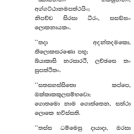
අග්ගට්ඨානමපත්ථයිං;
නිපච්ච සිරසා ධීරං, සසඞ්ඝං
ලොකනායකං.
‘‘තදා
අදන්තදමකො,
තිලොකසරණො පභූ;
බ්යාකාසි නරසාරථි, ලච්ඡසෙ තං
සුපත්ථිතං.
‘‘සතසහස්සිතො කප්පෙ,
ඔක්කාකකුලසම්භවො;
ගොතමො නාම ගොත්තෙන, සත්ථා
ලොකෙ භවිස්සති.
‘‘තස්ස ධම්මෙසු දායාදා, ඔරසා