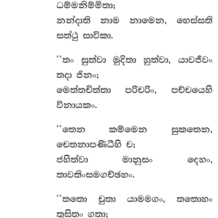
ධම්මනිම්මිතා;
නන්දාති නාම නාමෙන, හෙස්සති
සත්ථු සාවිකා.
‘‘තං සුත්වා මුදිතා හුත්වා, යාවජීවං
තදා ජිනං;
මෙත්තචිත්තා පරිචරිං, පච්චයෙහි
විනායකං.
‘‘තෙන
කම්මෙන සුකතෙන,
චෙතනාපණිධීහි ච;
ජහිත්වා මානුසං දෙහං,
තාවතිංසමගච්ඡහං.
‘‘තතො චුතා යාමමගං, තතොහං
තුසිතං ගතා;