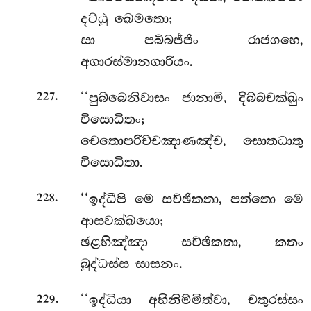
දට්ඨු ඛෙමතො;
සා පබ්බජ්ජිං රාජගහෙ,
අගාරස්මානගාරියං.
.
‘‘පුබ්බෙනිවාසං ජානාමි, දිබ්බචක්ඛුං
227
විසොධිතං;
චෙතොපරිච්චඤාණඤ්ච, සොතධාතු
විසොධිතා.
.
‘‘ඉද්ධීපි මෙ සච්ඡිකතා, පත්තො මෙ
228
ආසවක්ඛයො;
ඡළභිඤ්ඤා සච්ඡිකතා, කතං
බුද්ධස්ස සාසනං.
.
‘‘ඉද්ධියා
අභිනිම්මිත්වා, චතුරස්සං
229