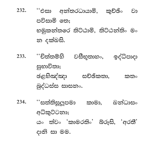
.
‘‘එසා අන්තරධායාමි, කුච්ඡිං වා
232
පවිසාමි තෙ;
භමුකන්තරෙ තිට්ඨාමි, තිට්ඨන්තිං මං
න දක්ඛසි.
.
‘‘චිත්තම්හි
වසීභූතාහං, ඉද්ධිපාදා
233
සුභාවිතා;
ඡළභිඤ්ඤා සච්ඡිකතා, කතං
බුද්ධස්ස සාසනං.
.
‘‘සත්තිසූලූපමා කාමා, ඛන්ධාසං
234
අධිකුට්ටනා;
යං ත්වං ‘කාමරතිං’ බ්රූසි, ‘අරතී’
දානි සා මම.