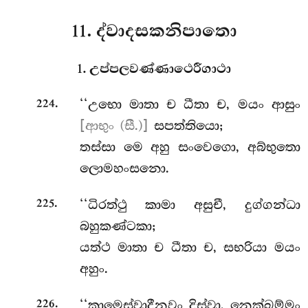
11. ද්වාදසකනිපාතො
1. උප්පලවණ්ණාථෙරීගාථා
.
‘‘උභො
මාතා ච ධීතා ච, මයං ආසුං
224
[ආභුං (සී.)]
සපත්තියො;
තස්සා මෙ අහු සංවෙගො, අබ්භුතො
ලොමහංසනො.
.
‘‘ධිරත්ථු කාමා අසුචී, දුග්ගන්ධා
225
බහුකණ්ටකා;
යත්ථ මාතා ච ධීතා ච, සභරියා මයං
අහුං.
.
‘‘කාමෙස්වාදීනවං
දිස්වා, නෙක්ඛම්මං
226