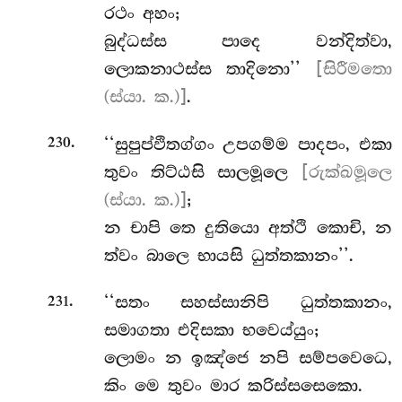
රථං අහං;
බුද්ධස්ස පාදෙ වන්දිත්වා,
ලොකනාථස්ස තාදිනො’’
[සිරීමතො
(ස්යා. ක.)]
.
.
‘‘සුපුප්ඵිතග්ගං උපගම්ම පාදපං, එකා
230
තුවං තිට්ඨසි සාලමූලෙ
[රුක්ඛමූලෙ
(ස්යා. ක.)]
;
න චාපි තෙ දුතියො අත්ථි කොචි, න
ත්වං බාලෙ භායසි ධුත්තකානං’’.
.
‘‘සතං සහස්සානිපි ධුත්තකානං,
231
සමාගතා එදිසකා භවෙය්යුං;
ලොමං න ඉඤ්ජෙ නපි සම්පවෙධෙ,
කිං මෙ තුවං මාර කරිස්සසෙකො.